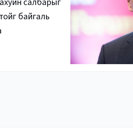
 ахуйн салбарыг
тойг байгаль
а