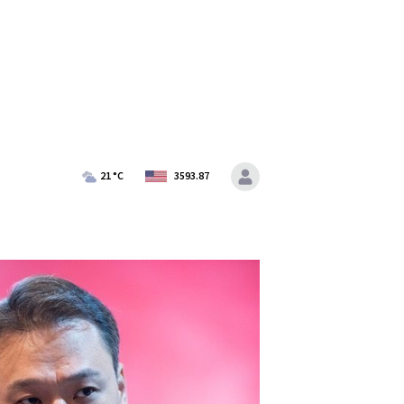
21
°C
3593.87
iTo
Зочин