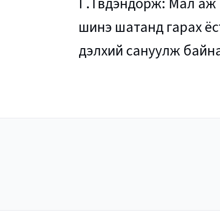
Г.Түвдэндорж: Мал аж
шинэ шатанд гарах ёс
дэлхий сануулж байн