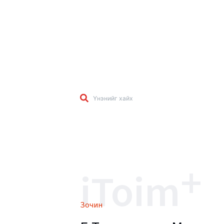
+
iToim
Зочин