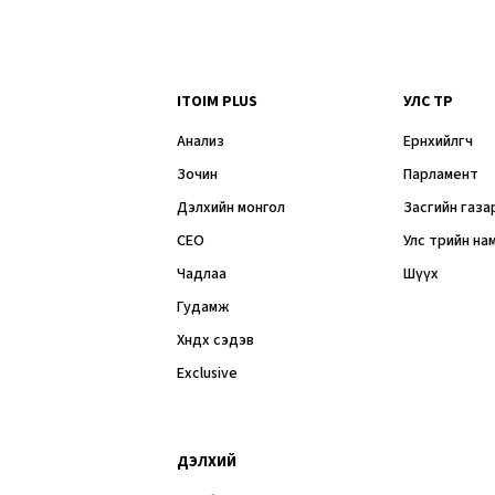
ITOIM PLUS
УЛС ТӨР
Анализ
Ерөнхийлөгч
Зочин
Парламент
Дэлхийн монгол
Засгийн газа
CEO
Улс төрийн на
Чадлаа
Шүүх
Гудамж
Хөндөх сэдэв
Exclusive
ДЭЛХИЙ