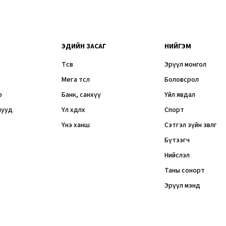
ЭДИЙН ЗАСАГ
НИЙГЭМ
Төсөв
Эрүүл монгол
Мега төсөл
Боловсрол
р
Банк, санхүү
Үйл явдал
мууд
Үл хөдлөх
Спорт
Үнэ ханш
Сэтгэл зүйн зөвлөгөө
Бүтээгч
Нийслэл
Таны сонорт
Эрүүл мэнд