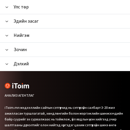
Улс төр
Эдийн засаг
Нийгэм
Зочин
Дэлхий
АНАЛИЗ АГЕНТЛАГ
iToim.mn мэдээллийн сайтын сэтгүүлчид нь сэтгүүлзүйн салбарт 3-20 жил
ажилласан туршлагатай, хөндлөнгийн болон мэргэжлийн шинжээчдийн
байр суурийг эх сурвалжаас нь тоймлож, үйл явдлын үнэн хийгээд учир
шалтгааны дүгнэлтийг олон нийтэд хүргэдэг цахим сэтгүүлзүйн шинэ өнгө