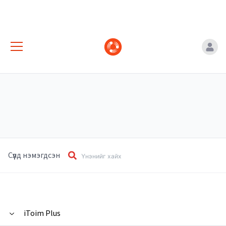
Сүүлд нэмэгдсэн
iToim Plus