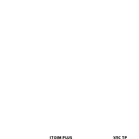
ITOIM PLUS
УЛС ТӨР