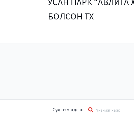
УСАН ПАРК “АВЛИГА
БОЛСОН ТҮҮХ
Сүүлд нэмэгдсэн