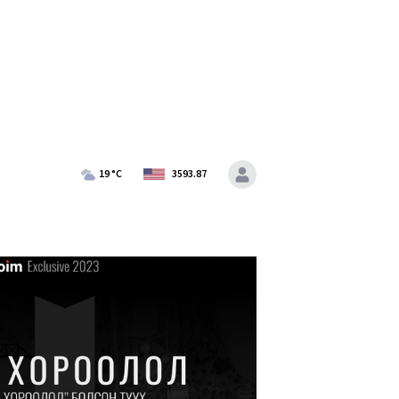
19
°C
3593.87