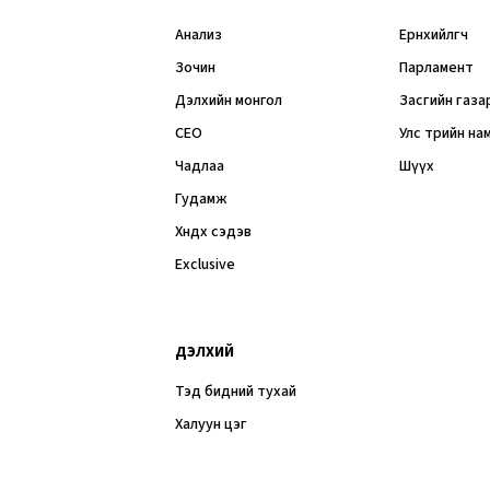
Анализ
Ерөнхийлөгч
Зочин
Парламент
Дэлхийн монгол
Засгийн газа
CEO
Улс төрийн на
Чадлаа
Шүүх
Гудамж
Хөндөх сэдэв
Exclusive
ДЭЛХИЙ
Тэд бидний тухай
Халуун цэг