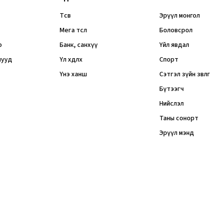
Төсөв
Эрүүл монгол
Мега төсөл
Боловсрол
р
Банк, санхүү
Үйл явдал
мууд
Үл хөдлөх
Спорт
Үнэ ханш
Сэтгэл зүйн зөвлөгөө
Бүтээгч
Нийслэл
Таны сонорт
Эрүүл мэнд