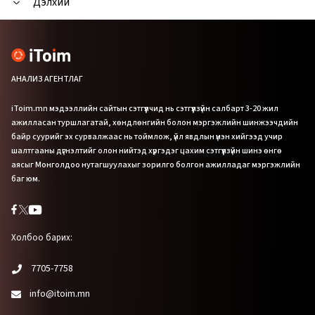
Дэлхий
АНАЛИЗ АГЕНТЛАГ
iToim.mn мэдээллийн сайтын сэтгүүлчид нь сэтгүүлзүйн салбарт 3-20 жил
ажилласан туршлагатай, хөндлөнгийн болон мэргэжлийн шинжээчдийн
байр суурийг эх сурвалжаас нь тоймлож, үйл явдлын үнэн хийгээд учир
шалтгааны дүгнэлтийг олон нийтэд хүргэдэг цахим сэтгүүлзүйн шинэ өнгө
аясыг Монголдоо нутагшуулахыг зорилго болгон ажилладаг мэргэжлийн
баг юм.
Холбоо барих:
7705-7758
info@itoim.mn