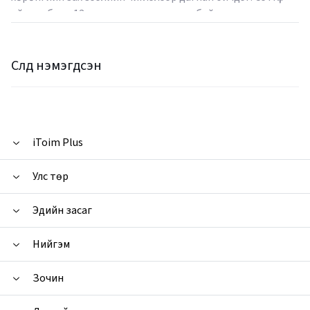
зүйн салбарт 13 дахь жилдээ ажиллаж байна.
Сүүлд нэмэгдсэн
iToim Plus
Улс төр
Эдийн засаг
Нийгэм
Зочин