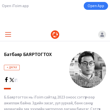
Open iToim app
Open App
Батбаяр БАЯРТОГТОХ
+ ДАГАХ
Б.Баяртогтох нь iToim сайтад 2023 оноос сэтгүүлчээр
ажиллаж байна. Эдийн засаг, уул уурхай, банк санхүү,
хөрөнгийн зах зээлийн чиглэлээр дагнан бичдэг. Сэтгүүл