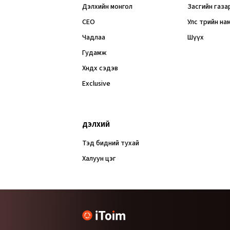
Дэлхийн монгол
Засгийн газа
CEO
Улс төрийн на
Чадлаа
Шүүх
Гудамж
Хөндөх сэдэв
Exclusive
ДЭЛХИЙ
Тэд бидний тухай
Халуун цэг