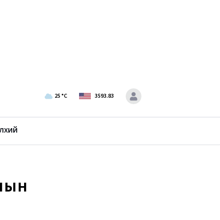
25
°C
3593.83
лхий
рлын