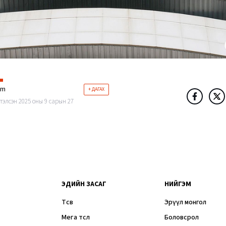
im
+ ДАГАХ
тэлсэн 2025 оны 9 сарын 27
ЭДИЙН ЗАСАГ
НИЙГЭМ
Төсөв
Эрүүл монгол
Мега төсөл
Боловсрол