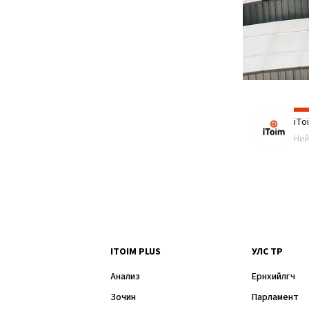
iTo
Ний
ITOIM PLUS
УЛС ТӨР
Анализ
Ерөнхийлөгч
Зочин
Парламент