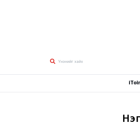
iToi
Нэг