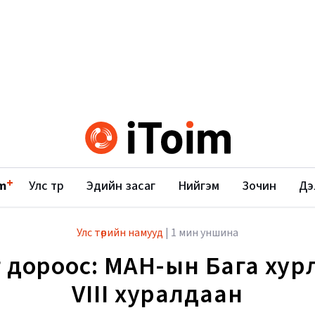
+
m
Улс төр
Эдийн засаг
Нийгэм
Зочин
Дэ
Улс төрийн намууд
|
1 мин уншина
 дороос: МАН-ын Бага ху
VIII хуралдаан