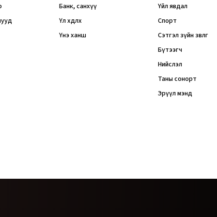
р
Банк, санхүү
Үйл явдал
мууд
Үл хөдлөх
Спорт
Үнэ ханш
Сэтгэл зүйн зөвлөгөө
Бүтээгч
Нийслэл
Таны сонорт
Эрүүл мэнд