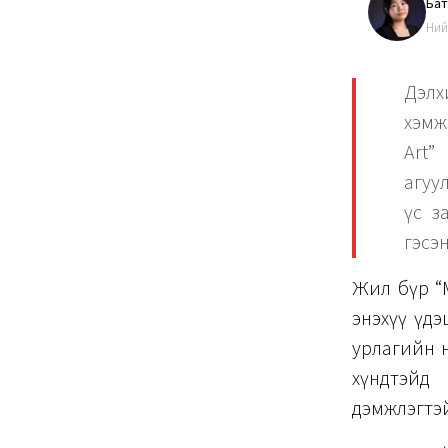
Бат
Ний
Дэлх
хэмж
Art”
агуу
үс з
гэсэ
Жил бүр “M
энэхүү үдэ
урлагийн н
хүндтэйд
дэмжлэгтэй