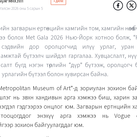
хуяг МӨНХЗУЛ
+ ДАГАХ
тэлсэн 2026 оны 5 сарын 5
ийн загварын ертөнцийн хамгийн том, хамгийн нөлөө б
ээ болох Met Gala 2026 Нью-Йорк хотноо болж, “F
 сэдвийн дор оролцогчид илүү урлаг, уран
ламжтай бүтээлч шийдэл гаргалаа. Хувцаслалт, нүү
асалт бүгд нэгэн төрлийн “дүр” бүтээж, оролцогч б
н урлагийн бүтээл болон хувирсан байна.
etropolitan Museum of Art”-д зориулан зохион ба
шлэг нь зөвхөн хандивын арга хэмжээ биш, харин за
эгдэл гэдгээрээ онцлог юм. Загварын ертөнцийн 
 тооцогддог энэхүү арга хэмжээ нь Vogue с
гээр зохион байгуулагддаг юм.