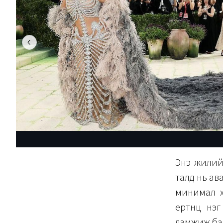
Энэ жилийн
талд нь ава
минимал х
ертөнц нэг
дэмжиж бай