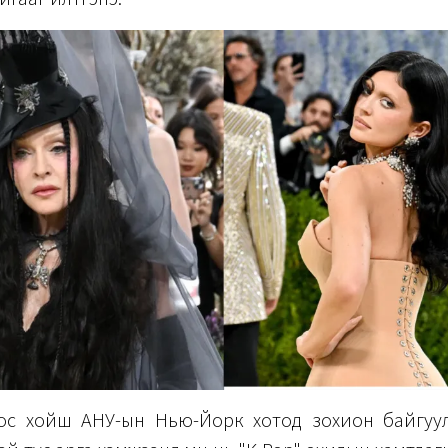
с xойш АНУ-ын Нью-Йорк xотод зоxион байгуу