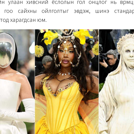
н улаан хивсний ёслолын гол онцлог нь өвөрмө
т гоо сайхны ойлголтыг эвдэж, шинэ стандар
тод харагдсан юм.