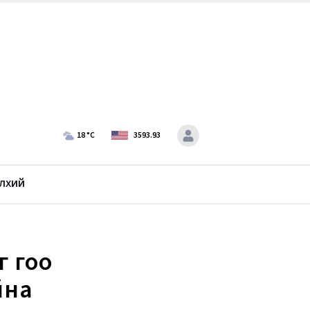
18
°C
3593.93
лхий
г гоо
йна