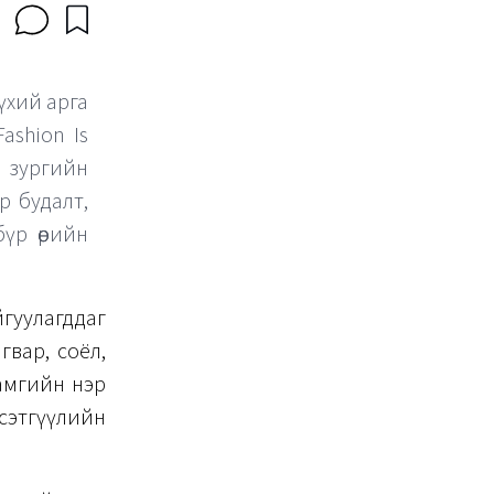
үхий арга
ashion Is
 зургийн
р будалт,
үр өөрийн
йгуулагддаг
гвар, соёл,
хамгийн нэр
этгүүлийн