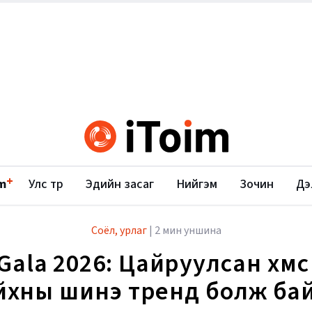
+
m
Улс төр
Эдийн засаг
Нийгэм
Зочин
Дэ
Соёл, урлаг
|
2 мин уншина
Gala 2026: Цайруулсан хөмсө
йхны шинэ тренд болж ба