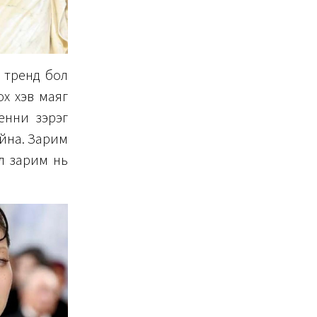
ы тренд бол
ох хэв маяг
енни зэрэг
айна. Зарим
ол зарим нь