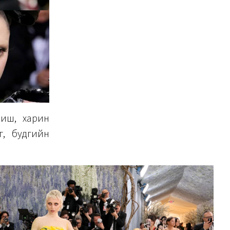
биш, харин
ө, будгийн