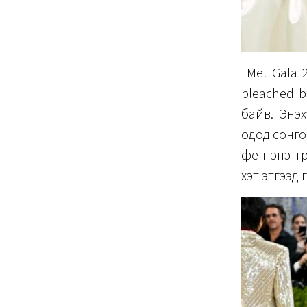
"Met Gala 
bleached b
байв. Энэ
одод сонго
фен энэ тө
хэт этгээд