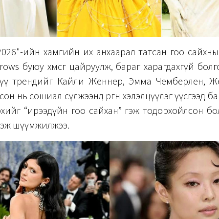
2026"-ийн хамгийн их анхаарал татсан гоо сайхн
rows буюу хөмсгөө цайруулж, бараг харагдахгүй болг
хүү трендийг Кайли Женнер, Эмма Чемберлен, Ж
сон нь сошиал сүлжээнд өргөн хэлэлцүүлэг үүсгээд б
рхийг “ирээдүйн гоо сайхан” гэж тодорхойлсон б
 гэж шүүмжилжээ.