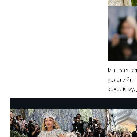
Мөн энэ ж
урлагийн 
эффектүүди