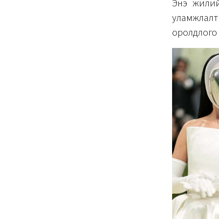
Энэ жилий
уламжлал
оролдлого 