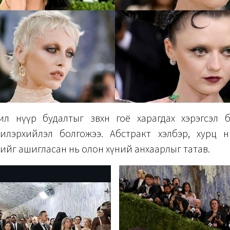
ил нүүр будалтыг зөвхөн гоё харагдах хэрэгсэл 
илэрхийлэл болгожээ. Абстракт хэлбэр, хурц өнг
йг ашигласан нь олон хүний анхаарлыг татав.