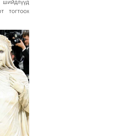
ц шийдлүүд
т тогтоох