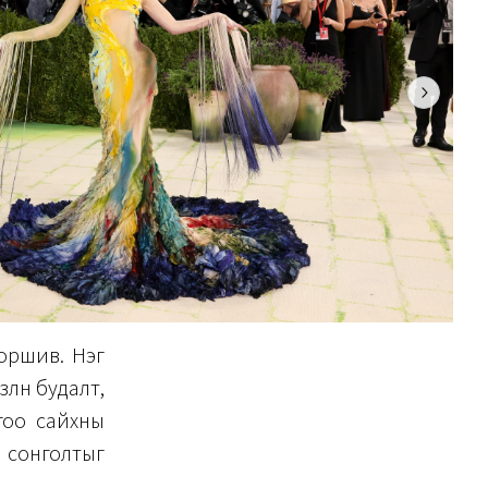
 оршив. Нэг
өлөн будалт,
гоо сайхны
н сонголтыг