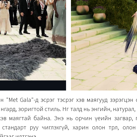
 "Met Gala"-д эсрэг тэсрэг хэв маягууд зэрэгцэн
нгард, зоригтой стиль. Нөгөө талд нь энгийн, натурал, зө
эв маягтай байна. Энэ нь орчин үеийн загвар, 
 стандарт руу чиглэхгүй, харин олон төрөл, оло
гааг илтгэнэ.