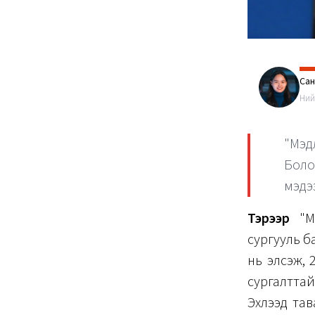
Са
Ний
"Мэд
Боло
мэдэ
Тэрээр
"Ма
сургууль б
нь элсэж,
сургалттай
Эхлээд тав