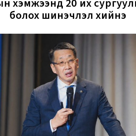
ын хэмжээнд 20 их сургуул
болох шинэчлэл хийнэ