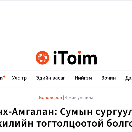
+
m
Улс төр
Эдийн засаг
Нийгэм
Зочин
Дэ
Боловсрол
|
4 мин уншина
нх-Амгалан: Сумын сургуу
жилийн тогтолцоотой болг