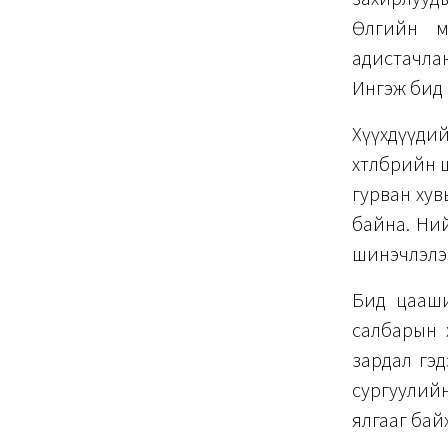
Өлгийн м
адистачла
Ингэж бид 
Хүүхдүүди
хөтөлбөрий
гурван хув
байна. Ний
шинэчлэлэ
Бид цааши
салбарын 
зардал гэд
сургуулий
ялгааг бай