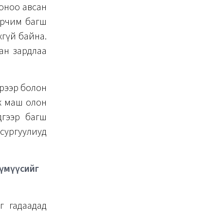
р оноо авсан
 орчим багш
хгүй байна.
сан зардлаа
рээр болон
лж маш олон
дгээр багш
сургуулиуд
хүмүүсийг
г гадаадад