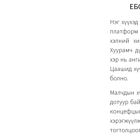
ЕБ
Нэг хүүхэд
платформ 
хэлний хи
Хуурамч д
хэр нь анг
Цаашид хү
болно.
Малчдын хү
дотуур бай
концефцы
хэрэгжүү
тогтолцоог