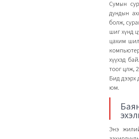
Сумын сур
дундын ах
болж, сура
шиг хүнд ц
цахим шил
компьютер
хүүхэд бай
тоог цөөлж,
Бид дээрх 
юм.
Баян
эхэл
Энэ жилий
захирлууды