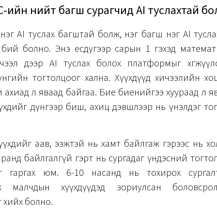
С-ийн нийт багш сурагчид AI туслахтай бо
 нэг AI туслах багштай болж, нэг багш нэг AI тусл
бий болно. Энэ есдүгээр сарын 1 гэхэд математ
чээл дээр AI туслах болох платформыг хөгжүүл
үнгийн тогтолцоог хална. Хүүхдүүд хичээлийн хо
и ахиад л яваад байгаа. Бие биенийгээ хуураад л я
үхдийг дүнгээр биш, ахиц дэвшлээр нь үнэлдэг то
үхдийг аав, ээжтэй нь хамт байлгаж гэрээс нь хо
ранд байлгалгүй гэрт нь сургадаг үндэсний тогт
г гаргах юм. 6-10 насанд нь тохирох сургал
лж малчдын хүүхдүүдэд зориулсан боловср
 хийх болно.