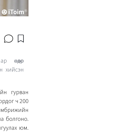
р өнөөдөр
ын хийсэн
ийн гурван
ордог ч 200
Кембрижийн
яа болгоно.
йгуулах юм.