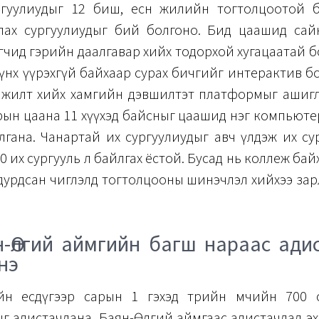
гуулиудыг 12 биш, есөн жилийн тогтолцоотой 
лах сургуулиудыг бий болгоно. Бид цаашид сайн х
гчид гэрийн даалгавар хийх тодорхой хугацаатай б
үнх үүрэхгүй байхаар сурах бичгийг интерактив б
жилт хийх хамгийн дэвшилтэт платформыг ашигл
ын цаана 11 хүүхэд байсныг цаашид нэг компьютер
лгана. Чанартай их сургуулиудыг авч үлдэж их с
 20 их сургууль л байлгах ёстой. Бусад нь коллеж ба
дурдсан чиглэлд тогтолцооны шинэчлэл хийхээ за
-Өлгий аймгийн багш нараас ади
нэ
н есдүгээр сарын 1 гэхэд төрийн өмчийн 700 
г адистачлана. Баян-Өлгий аймгаас адистачлал эх