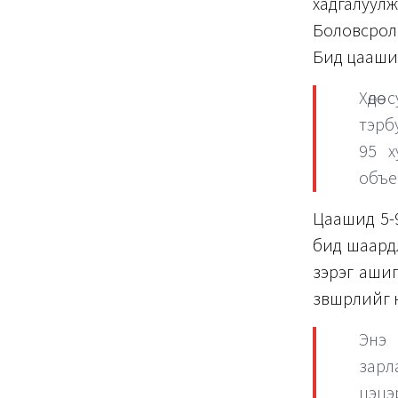
хадгалуу
Боловсролы
Бид цаашид
Хөдө
тэрбу
95 х
объе
Цаашид 5-9
бид шаардл
зэрэг ашиг
зөвшөөрлийг
Энэ 
зарл
цэцэ