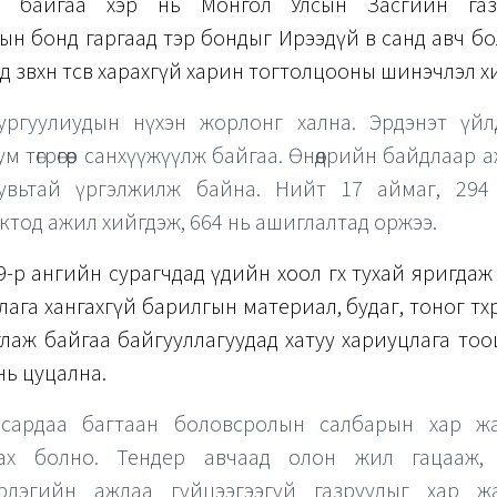
лж байгаа хэр нь Монгол Улсын Засгийн газ
н бонд гаргаад тэр бондыг Ирээдүй өв санд авч бо
 зөвхөн төсөв харахгүй харин тогтолцооны шинэчлэл х
ө сургуулиудын нүхэн жорлонг хална. Эрдэнэт үй
м төгрөгөөр санхүүжүүлж байгаа. Өнөөдрийн байдлаар
увьтай үргэлжилж байна. Нийт 17 аймаг, 294
ктод ажил хийгдэж, 664 нь ашиглалтад оржээ.
-р ангийн сурагчдад үдийн хоол өгөх тухай яригдаж 
ага хангахгүй барилгын материал, будаг, тоног төхөө
лаж байгаа байгууллагуудад хатуу хариуцлага тоо
 нь цуцална.
сардаа багтаан боловсролын салбарын хар жа
ах болно. Тендер авчаад олон жил гацааж, 
рлэгийн ажлаа гүйцээгээгүй газруудыг хар жа