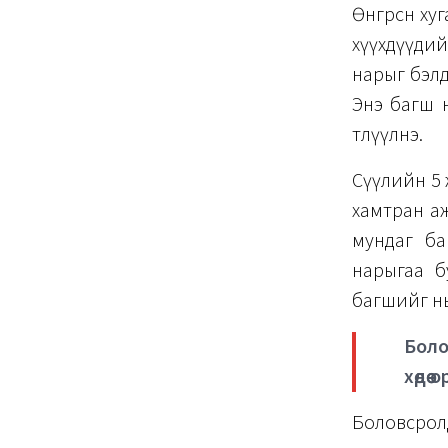
Өнгөрсөн ху
хүүхдүүдий
нарыг бэлд
Энэ багш н
төлүүлнэ.
Сүүлийн 5
хамтран аж
мундаг ба
нарыгаа б
багшийг нь а
Боло
хөдөө
Боловсрол