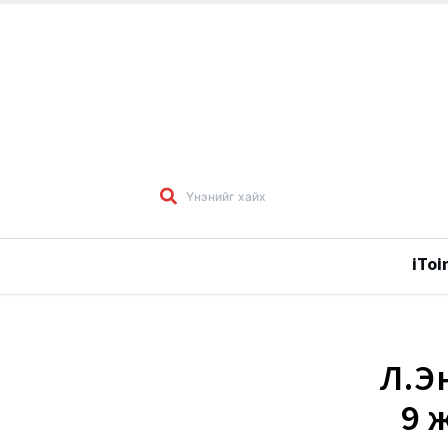
iToi
Л.Э
9 