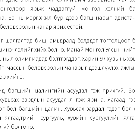
онголоор ярьж чаддаггүй монгол хэлний б
на. Ер нь мэргэжил бүр дээр багш нарыг адистач
боловсролын чанар ярих ёстой.
йг шалгалтад биш, амьдралд бэлддэг тогтолцоог 
н шинэчлэлийг хийх болно. Манай Монгол Улсын ний
ь нь л олимпиадад бэлтгэгддэг. Харин 97 хувь нь х
т массын боловсролын чанарыг дээшлүүлэх ажлыг 
эр хийнэ.
д багшийн цалингийн асуудал гэж ярихгүй. Б
хувьсах зардлын асуудал л гэж ярина. Яагаад гэв
эг бол багшийн цалин. Хувьсах зардал гэдэг бол хот
н ялгаа,төрийн сургууль, хувийн сургуулийн ялг
хгүй болгоно.