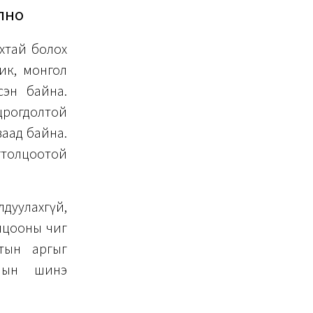
лно
ахтай болох
ик, монгол
сэн байна.
црогдолтой
ваад байна.
гтолцоотой
лдуулахгүй,
олцооны чиг
тын аргыг
олын шинэ