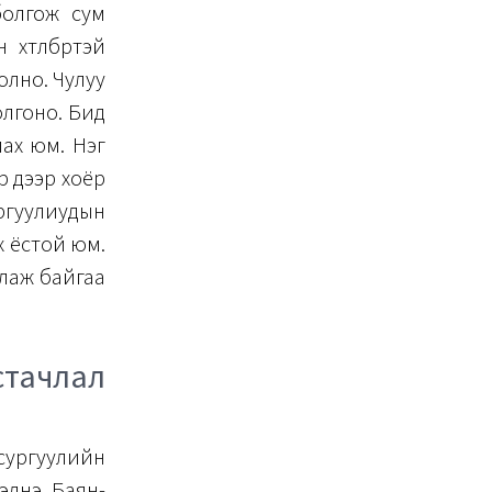
болгож сум
өтөлбөртэй
олно. Чулуу
олгоно. Бид
ах юм. Нэг
 дээр хоёр
ургуулиудын
йх ёстой юм.
рлаж байгаа
стачлал
сургуулийн
элнэ. Баян-