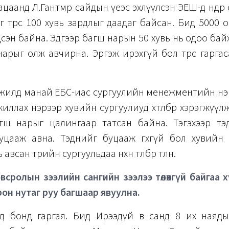
гацаанд Л.Гантөмөр сайдын үеэс эхлүүлсэн ЭЕШ-д өндө
г төрөөс 100 хувь зардлыг даадаг байсан. Бид 5000
сэн байна. Эдгээр багш нарын 50 хувь нь одоо бай
арыг олж авчирна. Эргэж ирэхгүй бол төрөөс гарга
 жилд манай ЕБС-иас сургуулийн менежментийн нэ
иллах нэрээр хувийн сургуулиуд хөтөлбөр хэрэгжүү
гш нарыг цалингаар татсан байна. Тэгэхээр тэ
уцааж авна. Тэднийг буцааж өгөхгүй бол хувийн 
всан төрийн сургуульдаа нөхөн төлбөр төлнө.
всролын зээлийн сангийн зээлээ төлөхгүй байгаа 
 орон нутаг руу багшаар явуулна.
д бонд гаргая. Бид Ирээдүй өв санд 8 их наяды