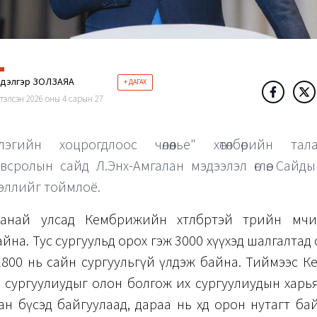
ндэлгэр ЗОЛЗАЯА
+ ДАГАХ
тэлсэн 2026 оны 4 сарын 27
лэгийн хоцрогдлоос чөлөөлье" хөтөлбөрийн талаа
всролын сайд Л.Энх-Амгалан мэдээлэл өглөө. Сайд
эллийг тоймлоё.
най улсад Кембрижийн хөтөлбөртэй төрийн өмч
айна. Тус сургуульд орох гэж 3000 хүүхэд шалгалтад 
 2800 нь сайн сургуульгүй үлдэж байна. Тиймээс 
 сургуулиудыг олон болгож их сургуулиудын харь
ан бүсэд байгуулаад, дараа нь хөдөө орон нутагт ба