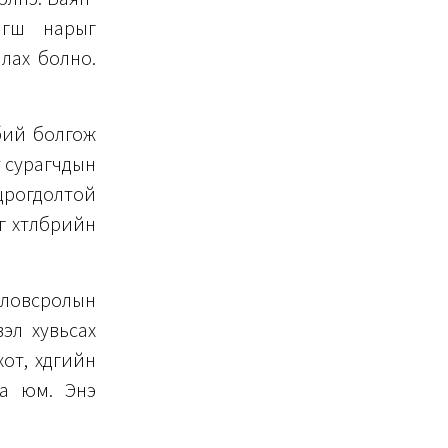
агш нарыг
лах болно.
бий болгож
т сурагчдын
оцрогдолтой
хөтөлбөрийн
оловсролын
эл хувьсах
, хөдөөгийн
аа юм. Энэ