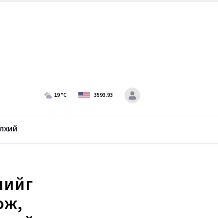
19
°C
3593.93
лхий
лийг
ож,