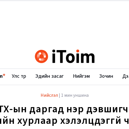
+
m
Улс төр
Эдийн засаг
Нийгэм
Зочин
Дэ
Нийслэл
|
1 мин уншина
ТХ-ын даргад нэр дэвшигч
ийн хурлаар хэлэлцдэггүй ч