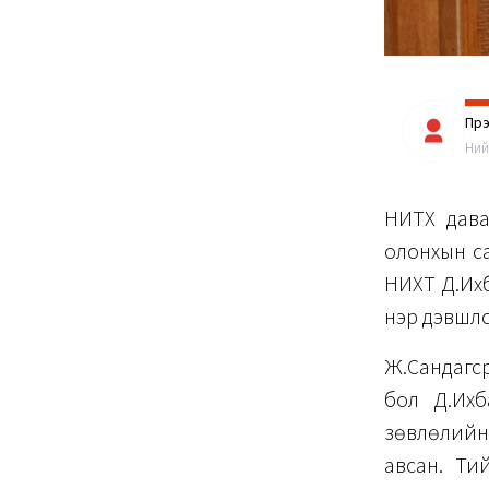
Пүр
Ний
НИТХ дава
олонхын са
НИХТ Д.Ихб
нэр дэвшүүл
Ж.Сандагсү
бол Д.Ихб
зөвлөлийн
авсан. Ти