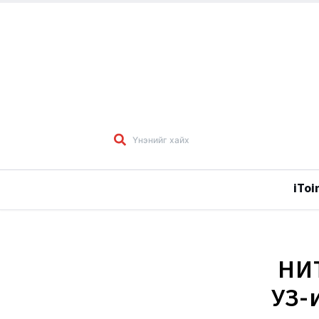
iToi
НИ
УЗ-