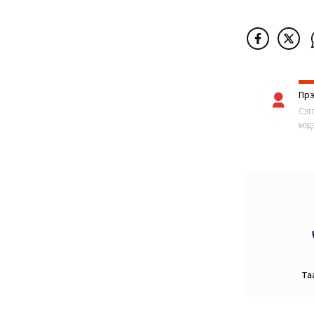
Пүр
Сэт
мэдэ
Та