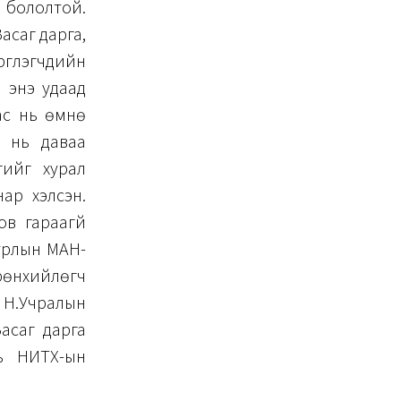
 бололтой.
асаг дарга,
үүлэгчдийн
 энэ удаад
ас нь өмнө
р нь даваа
гийг хурал
ар хэлсэн.
в гараагүй
урлын МАН-
рөнхийлөгч
д Н.Учралын
асаг дарга
ь НИТХ-ын