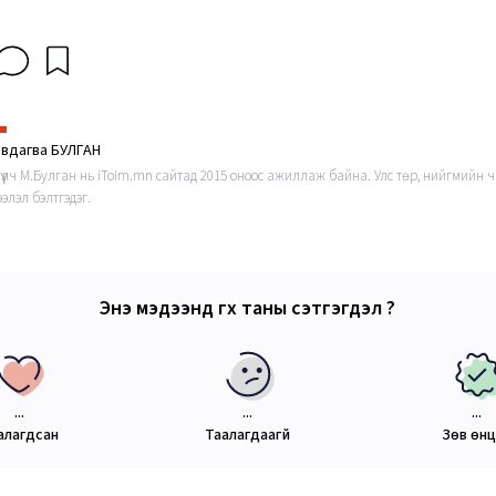
эвдагва БУЛГАН
гүүлч М.Булган нь iToim.mn сайтад 2015 оноос ажиллаж байна. Улс төр, нийгмийн ч
элэл бэлтгэдэг.
Энэ мэдээнд өгөх таны сэтгэгдэл ?
...
...
...
алагдсан
Таалагдаагүй
Зөв өн