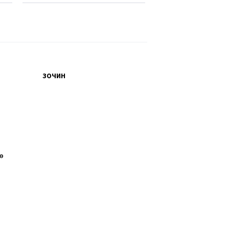
ЗОЧИН
өө