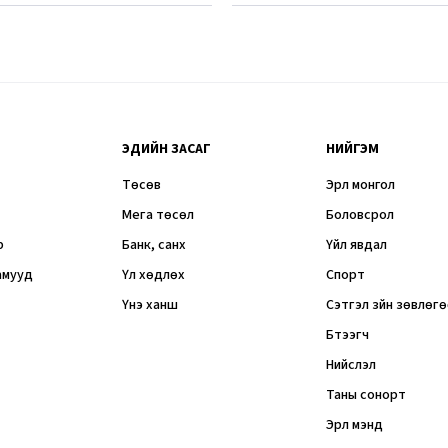
ЭДИЙН ЗАСАГ
НИЙГЭМ
Төсөв
Эрүүл монгол
Мега төсөл
Боловсрол
р
Банк, санхүү
Үйл явдал
амууд
Үл хөдлөх
Спорт
Үнэ ханш
Сэтгэл зүйн зөвлөг
Бүтээгч
Нийслэл
Таны сонорт
Эрүүл мэнд