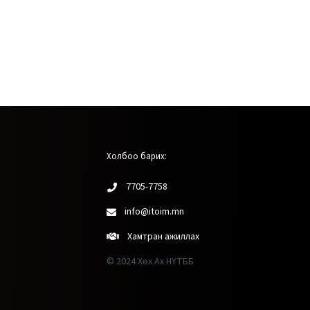
Холбоо барих:
7705-7758
info@itoim.mn
Хамтран ажиллах
© 2024 Хөх Ах НҮТББ