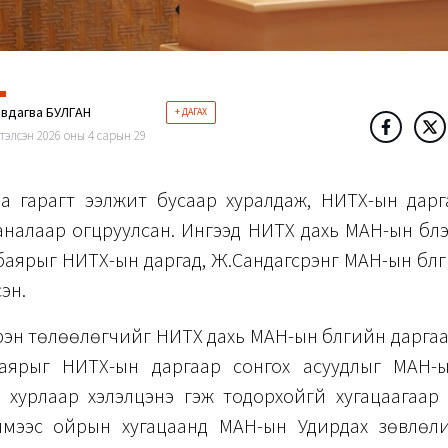
эвдагва БУЛГАН
+ ДАГАХ
тэлсэн 2026 оны 4 сарын 29
а гарагт ээлжит бусаар хуралдаж, НИТХ-ын дарг
налаар огцруулсан. Ингээд НИТХ дахь МАН-ын бүл
аярыг НИТХ-ын даргад, Ж.Сандагсүрэнг МАН-ын бүл
сэн.
рэн төлөөлөгчийг НИТХ дахь МАН-ын бүлгийн дарга
аярыг НИТХ-ын даргаар сонгох асуудлыг МАН-
 хурлаар хэлэлцэнэ гэж тодорхойгүй хугацаагаар 
ймээс ойрын хугацаанд МАН-ын Удирдах зөвлөл