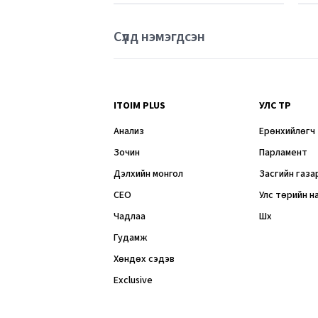
Сүүлд нэмэгдсэн
ITOIM PLUS
УЛС ТӨР
Анализ
Ерөнхийлөгч
Зочин
Парламент
Дэлхийн монгол
Засгийн газа
CEO
Улс төрийн н
Чадлаа
Шүүх
Гудамж
Хөндөх сэдэв
Exclusive