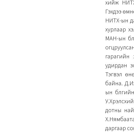
хийж НИТХ
Гэхдээ өмн
НИТХ-ын д
хурлаар х
МАН-ын бү
огцруулса
гарагийн 
удирдан з
Тэгвэл өн
байна.
Д.И
ын бүлгий
У.Хүрэлсүх
дотны най
Х.Нямбаа
даргаар со