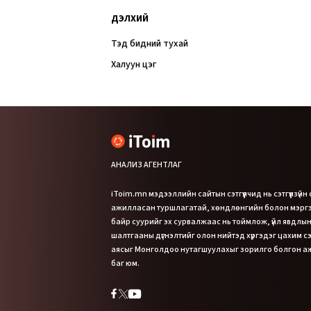
ДЭЛХИЙ
Тэд бидний тухай
Халуун цэг
АНАЛИЗ АГЕНТЛАГ
iToim.mn мэдээллийн сайтын сэтгүүлчид нь сэтгүүлзүйн
ажилласан туршлагатай, хөндлөнгийн болон мэр
байр суурийг эх сурвалжаас нь тоймлож, үйл явдлын
шалтгааны дүгнэлтийг олон нийтэд хүргэдэг цахим сэт
аясыг Монголдоо нутагшуулахыг зорилго болгон 
баг юм.