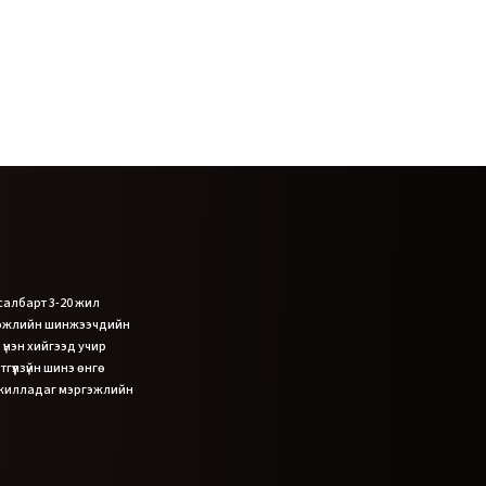
 салбарт 3-20 жил
гэжлийн шинжээчдийн
 үнэн хийгээд учир
гүүлзүйн шинэ өнгө
ажилладаг мэргэжлийн