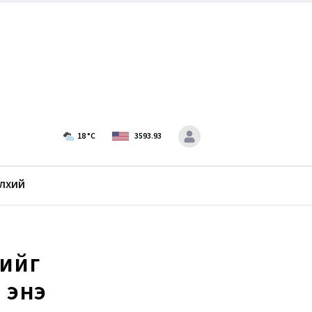
18
°C
3593.93
лхий
ийг
 энэ