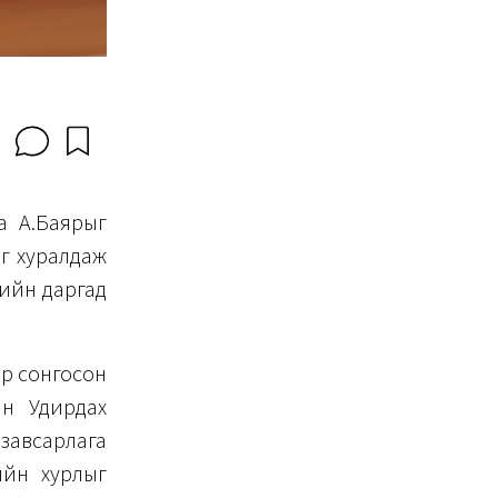
а А.Баярыг
эг хуралдаж
гийн даргад
ар сонгосон
ын Удирдах
завсарлага
ийн хурлыг