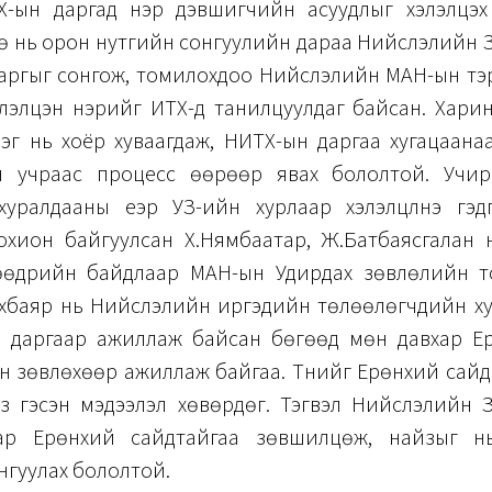
-ын даргад нэр дэвшигчийн асуудлыг хэлэлцэх
ө нь орон нутгийн сонгуулийн дараа Нийслэлийн З
аргыг сонгож, томилохдоо Нийслэлийн МАН-ын тэрг
элэлцэн нэрийг ИТХ-д танилцуулдаг байсан. Харин
лэг нь хоёр хуваагдаж, НИТХ-ын даргаа хугацаана
н учраас процесс өөрөөр явах бололтой. Учи
хуралдааны үеэр УЗ-ийн хурлаар хэлэлцүүлнэ гэд
охион байгуулсан Х.Нямбаатар, Ж.Батбаясгалан н
өөдрийн байдлаар МАН-ын Удирдах зөвлөлийн то
хбаяр нь Нийслэлийн иргэдийн төлөөлөгчдийн х
н даргаар ажиллаж байсан бөгөөд мөн давхар Е
ийн зөвлөхөөр ажиллаж байгаа. Түүнийг Ерөнхий сай
з гэсэн мэдээлэл хөвөрдөг. Тэгвэл Нийслэлийн З
тар Ерөнхий сайдтайгаа зөвшилцөж, найзыг н
нгуулах бололтой.