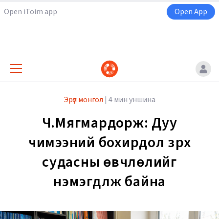
Open iToim app
Open App
Эрүүл монгол
|
4 мин уншина
Ч.Мягмардорж: Дуу
чимээний бохирдол зүрх
судасны өвчлөлийг
нэмэгдүүлж байна