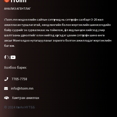
АНАЛИЗ АГЕНТЛАГ
iToim.mn мэдээллийн сайтын сэтгүүлчид нь сэтгүүлзүйн салбарт 3-20 жил
ажилласан туршлагатай, хөндлөнгийн болон мэргэжлийн шинжээчдийн
байр суурийг эх сурвалжаас нь тоймлож, үйл явдлын үнэн хийгээд учир
шалтгааны дүгнэлтийг олон нийтэд хүргэдэг цахим сэтгүүлзүйн шинэ өнгө
аясыг Монголдоо нутагшуулахыг зорилго болгон ажилладаг мэргэжлийн
баг юм.
Холбоо барих:
7705-7758
info@itoim.mn
Хамтран ажиллах
© 2024 Хөх Ах НҮТББ