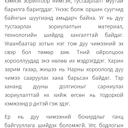
хэмнэх зорилгоор нимгэн, тусгаарлалт муутай
барилга баригддаг. Үүнээс болж оршин суугчид
байнгын шуугианд амьдарч байна. Уг нь дуу
тусгаарлах зориулалтын материал,
технологийн шийдлүүд хангалттай байдаг.
Улаанбаатар хотын нэг том дуу чимээний эх
үүсвэр бол төмөр зам. Түүний ойролцоох
хорооллуудад энэ нөлөө их мэдрэгддэг. Харин
зарим газар, жишээ нь Нарны хороололд дуу
чимээ сааруулах хана барьсан байдаг. Тэр
хананд дууны долгионыг сарниулах
зориулалттай нүх хийж өгсөн нь тодорхой
хэмжээнд үр дүнтэй гэж үздэг.
Ер нь дуу чимээний бохирдлыг ганц
байгууллага шийдэх боломжгүй. Улс бодлогын