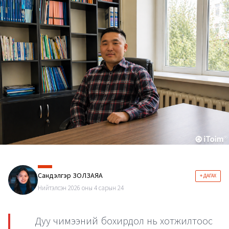
Сандэлгэр ЗОЛЗАЯА
+ ДАГАХ
Нийтэлсэн 2026 оны 4 сарын 24
Дуу чимээний бохирдол нь хотжилтоос