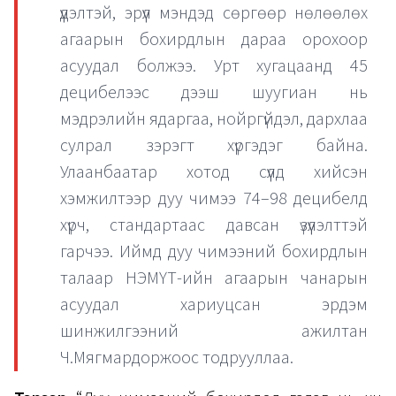
үүдэлтэй, эрүүл мэндэд сөргөөр нөлөөлөх
агаарын бохирдлын дараа орохоор
асуудал болжээ. Урт хугацаанд 45
децибелээс дээш шуугиан нь
мэдрэлийн ядаргаа, нойргүйдэл, дархлаа
сулрал зэрэгт хүргэдэг байна.
Улаанбаатар хотод сүүлд хийсэн
хэмжилтээр дуу чимээ 74–98 децибелд
хүрч, стандартаас давсан үзүүлэлттэй
гарчээ. Иймд дуу чимээний бохирдлын
талаар НЭМҮТ-ийн агаарын чанарын
асуудал хариуцсан эрдэм
шинжилгээний ажилтан
Ч.Мягмардоржоос тодрууллаа.