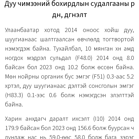
Дуу чимээний бохирдлын судалгааны үр
дүн, дүгнэлт
Улаанбаатар хотод 2014 оноос хойш дуу,
шуугианаас шалтгаалсан өвчлөлүүд тогтвортой
нэмэгдэж байна. Тухайлбал, 10 мянган хүн амд
ногдох мэдрэл сульдал (F48.0) 2014 онд 8.0
байсан бол 2023 онд 10.2 болж өссөн байна.
Мөн нойрны органик бус эмгэг (F51) 0.3-аас 5.2
хүртэл, дуу шуугианаас үүдэлтэй сонсголын эмгэг
(H83.3) 0.1-ээс 0.6 болж нэмэгдсэн үзүүлэлттэй
байна.
Харин анхдагч даралт ихсэлт (I10) 2014 онд
179.9 байсан бол 2023 онд 156.6 болж буурсан ч
дундаж нас нь 59.0-өөс 58.0 болж бага зэрэг