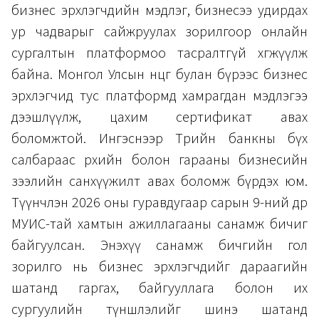
бизнес эрхлэгчдийн мэдлэг, бизнесээ удирдах
ур чадварыг сайжруулах зорилгоор онлайн
сургалтын платформоо тасралтгүй хөгжүүлж
байна. Монгол Улсын өнцөг булан бүрээс бизнес
эрхлэгчид тус платформд хамрагдан мэдлэгээ
дээшлүүлж, цахим сертификат авах
боломжтой. Ингэснээр Төрийн банкны бүх
салбараас өрхийн болон гарааны бизнесийн
зээлийн санхүүжилт авах боломж бүрдэх юм.
Түүнчлэн 2026 оны гуравдугаар сарын 9-ний өдөр
МУИС-тай хамтын ажиллагааны санамж бичиг
байгуулсан. Энэхүү санамж бичгийн гол
зорилго нь бизнес эрхлэгчдийг дараагийн
шатанд гаргах, байгууллага болон их
сургуулийн түншлэлийг шинэ шатанд