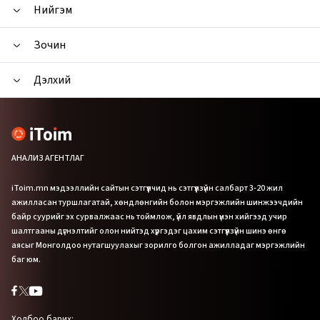
Нийгэм
Зочин
Дэлхий
АНАЛИЗ АГЕНТЛАГ
iToim.mn мэдээллийн сайтын сэтгүүлчид нь сэтгүүлзүйн салбарт 3-20 жил
ажилласан туршлагатай, хөндлөнгийн болон мэргэжлийн шинжээчдийн
байр суурийг эх сурвалжаас нь тоймлож, үйл явдлын үнэн хийгээд учир
шалтгааны дүгнэлтийг олон нийтэд хүргэдэг цахим сэтгүүлзүйн шинэ өнгө
аясыг Монголдоо нутагшуулахыг зорилго болгон ажилладаг мэргэжлийн
баг юм.
Холбоо барих: