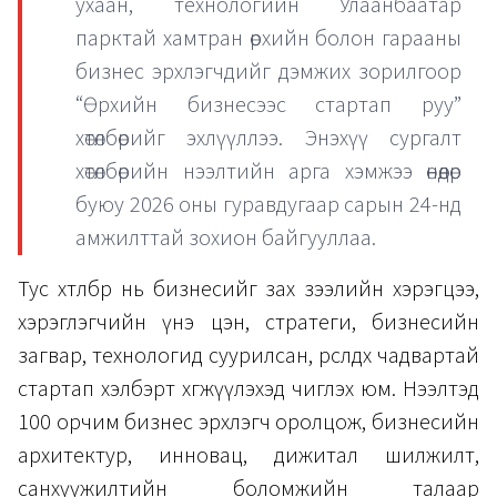
ухаан, технологийн Улаанбаатар
парктай хамтран өрхийн болон гарааны
бизнес эрхлэгчдийг дэмжих зорилгоор
“Өрхийн бизнесээс стартап руу”
хөтөлбөрийг эхлүүллээ. Энэхүү сургалт
хөтөлбөрийн нээлтийн арга хэмжээ өнөөдөр
буюу 2026 оны гуравдугаар сарын 24-нд
амжилттай зохион байгууллаа.
Тус хөтөлбөр нь бизнесийг зах зээлийн хэрэгцээ,
хэрэглэгчийн үнэ цэн, стратеги, бизнесийн
загвар, технологид суурилсан, өрсөлдөх чадвартай
стартап хэлбэрт хөгжүүлэхэд чиглэх юм. Нээлтэд
100 орчим бизнес эрхлэгч оролцож, бизнесийн
архитектур, инновац, дижитал шилжилт,
санхүүжилтийн боломжийн талаар