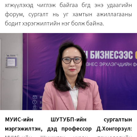
хөгжүүлэхэд чиглэж байгаа бөгөөд энэ удаагийн
форум, сургалт нь уг хамтын ажиллагааны
бодит хэрэгжилтийн нэг болж байна.
МУИС-ийн ШУТУБП-ийн сургалтын
мэргэжилтэн, дэд профессор Д.Хонгорзул: