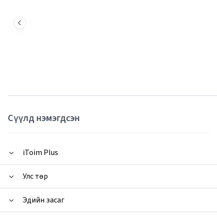
Сүүлд нэмэгдсэн
iToim Plus
Улс төр
Эдийн засаг