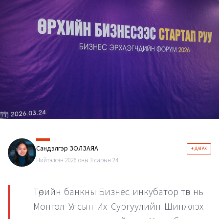
Сандэлгэр ЗОЛЗАЯА
+ ДАГАХ
Нийтэлсэн 2026 оны 3 сарын 24
Төрийн банкны Бизнес инкубатор төв нь
Монгол Улсын Их Сургуулийн Шинжлэх