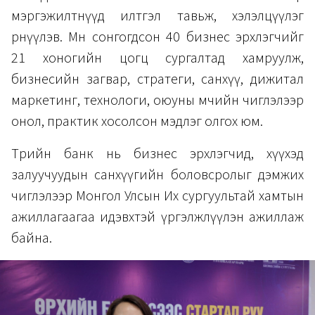
мэргэжилтнүүд илтгэл тавьж, хэлэлцүүлэг
өрнүүлэв. Мөн сонгогдсон 40 бизнес эрхлэгчийг
21 хоногийн цогц сургалтад хамруулж,
бизнесийн загвар, стратеги, санхүү, дижитал
маркетинг, технологи, оюуны өмчийн чиглэлээр
онол, практик хосолсон мэдлэг олгох юм.
Төрийн банк нь бизнес эрхлэгчид, хүүхэд
залуучуудын санхүүгийн боловсролыг дэмжих
чиглэлээр Монгол Улсын Их сургуультай хамтын
ажиллагаагаа идэвхтэй үргэлжлүүлэн ажиллаж
байна.