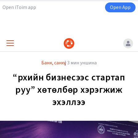
Open iToim app
Open App
Банк, санхүү
|
3 мин уншина
“Өрхийн бизнесээс стартап
руу” хөтөлбөр хэрэгжиж
эхэллээ