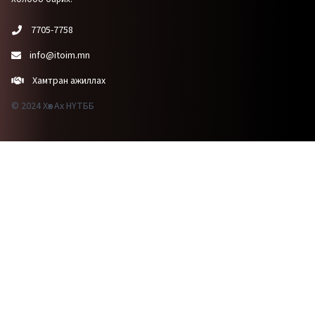
7705-7758
info@itoim.mn
Хамтран ажиллах
© 2024 Хөх Ах НҮТББ