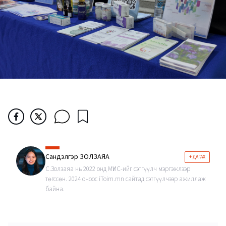
Сандэлгэр ЗОЛЗАЯА
+ ДАГАХ
С.Золзаяа нь 2022 онд МҮИС-ийг сэтгүүлч мэргэжлээр
төгссөн. 2024 оноос iToim.mn сайтад сэтгүүлчээр ажиллаж
байна.