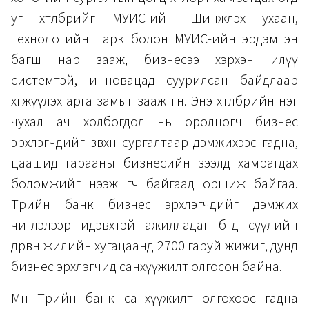
уг хөтөлбөрийг МУИС-ийн Шинжлэх ухаан,
технологийн парк болон МУИС-ийн эрдэмтэн
багш нар зааж, бизнесээ хэрхэн илүү
системтэй, инновацад суурилсан байдлаар
хөгжүүлэх арга замыг зааж өгнө. Энэ хөтөлбөрийн нэг
чухал ач холбогдол нь оролцогч бизнес
эрхлэгчдийг зөвхөн сургалтаар дэмжихээс гадна,
цаашид гарааны бизнесийн зээлд хамрагдах
боломжийг нээж өгч байгаад оршиж байгаа.
Төрийн банк бизнес эрхлэгчдийг дэмжих
чиглэлээр идэвхтэй ажилладаг бөгөөд сүүлийн
дөрвөн жилийн хугацаанд 2700 гаруй жижиг, дунд
бизнес эрхлэгчид санхүүжилт олгосон байна.
Мөн Төрийн банк санхүүжилт олгохоос гадна