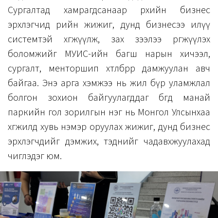
Сургалтад хамрагдсанаар өрхийн бизнес
эрхлэгчид өөрийн жижиг, дунд бизнесээ илүү
системтэй хөгжүүлж, зах зээлээ өргөжүүлэх
боломжийг МУИС-ийн багш нарын хичээл,
сургалт, менторшип хөтөлбөрөөр дамжуулан авч
байгаа. Энэ арга хэмжээ нь жил бүр уламжлал
болгон зохион байгуулагддаг бөгөөд манай
паркийн гол зорилгын нэг нь Монгол Улсынхаа
хөгжилд хувь нэмэр оруулах жижиг, дунд бизнес
эрхлэгчдийг дэмжих, тэднийг чадавхжуулахад
чиглэдэг юм.