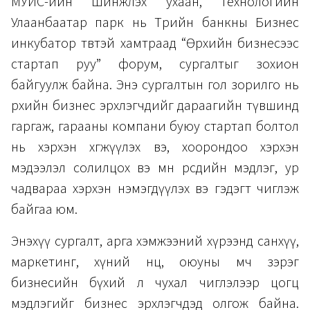
МУИС-ийн Шинжлэх ухаан, технологийн
Улаанбаатар парк нь Төрийн банкны Бизнес
инкубатор төвтэй хамтраад “Өрхийн бизнесээс
стартап руу” форум, сургалтыг зохион
байгуулж байна. Энэ сургалтын гол зорилго нь
өрхийн бизнес эрхлэгчдийг дараагийн түвшинд
гаргаж, гарааны компани буюу стартап болтол
нь хэрхэн хөгжүүлэх вэ, хоорондоо хэрхэн
мэдээлэл солилцох вэ мөн өөрсдийн мэдлэг, ур
чадвараа хэрхэн нэмэгдүүлэх вэ гэдэгт чиглэж
байгаа юм.
Энэхүү сургалт, арга хэмжээний хүрээнд санхүү,
маркетинг, хүний нөөц, оюуны өмч зэрэг
бизнесийн бүхий л чухал чиглэлээр цогц
мэдлэгийг бизнес эрхлэгчдэд олгож байна.