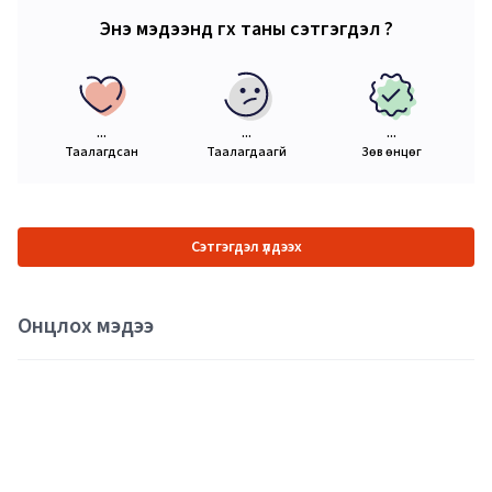
Энэ мэдээнд өгөх таны сэтгэгдэл ?
...
...
...
Таалагдсан
Таалагдаагүй
Зөв өнцөг
Сэтгэгдэл үлдээх
Онцлох мэдээ