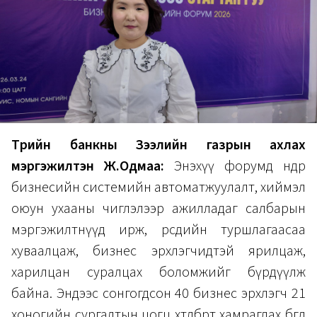
Төрийн банкны Зээлийн газрын ахлах
мэргэжилтэн Ж.Одмаа:
Энэхүү форумд өнөөдөр
бизнесийн системийн автоматжуулалт, хиймэл
оюун ухааны чиглэлээр ажилладаг салбарын
мэргэжилтнүүд ирж, өөрсдийн туршлагаасаа
хуваалцаж, бизнес эрхлэгчидтэй ярилцаж,
харилцан суралцах боломжийг бүрдүүлж
байна. Эндээс сонгогдсон 40 бизнес эрхлэгч 21
хоногийн сургалтын цогц хөтөлбөрт хамрагдах бөгөөд