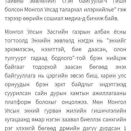
тайвны зөвлөлийг үүсгэн байгуулагч гишүүн
болсон Монгол Улсад талархал илэрхийлье" гэж
тэрээр өөрийн сошиал медиа-д бичиж байв.
Монгол Улсын Засгийн газрын албан ёсны
тогтоолд Энхийн зөвлөлд нэгдэх нь "энхийг
эрхэмлэсэн, нээлттэй, бие даасан, олон
тулгуурт гадаад бодлого"-той бүрэн нийцэж
байгааг тодорхой заасан бөгөөд энэхүү
байгууллага нь цэргийн эвсэл биш, харин улс
орнуудын бүрэн эрхт байдлыг хүндэтгэхэд
суурилсан сайн дурын хамтын ажиллагааны
платформ болохыг онцолжээ. Мөн Монгол
Улсын эхний гурван жилийн гишүүнчлэлийн
хугацаанд ямар нэгэн заавал биелүүлэх санхүүгийн
үүрэг хүлээхгүй бөгөөд дүрмийн дагуу дурдсан 1