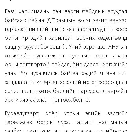
Гэвч харилцааны тэнцвэргүй байдлын асуудал
байсаар байна. Д.Трампын засаг захиргаанаас
гаргасан визний шинэ хязгаарлалтууд нь хоёр
орны иргэдийн харилцан зорчих хөдөлгөөнд
саад учруулж болзошгүй. Үүний зэрэгцээ, АНУ-ын
хөгжлийн тусламж нь тусламж хүлээн авагч
орны тогтвортой байдал, бие даасан хөгжлийг
улам бүр чухалчилж байгаа хэдий ч энэ чиг
хандлага нь илүү өргөн хүрээний иргэд хоорондын
солилцооны хөтөлбөрүүдийн цар хүрээнд өөрийн
эрхгүй хязгаарлалт тогтоох болно.
Гуравдугаарт, хоёр улсын эдийн засгийг
төрөлжүүлэх болон чухал ашигт малтмалын
салбар дахь хамтын ажиллагаа гүнзгийрсээр