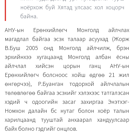
ноёрхож буй Хятад улсаас хол хоцорч
байна.
АНУ-ын Ерөнхийлөгч Монголд айлчлах
магадлал байгаа эсэх талаар асуухад (Жорж
В.Буш 2005 онд Монголд айлчилж, бүрэн
эрхийнхээ хугацаанд Монголд албан ёсны
айлчлал хийсэн цорын ганц АНУ-ын
Ерөнхийлөгч болсноос хойш өдгөө 21 жил
өнгөрчээ), Р.Буанган тодорхой айлчлалын
төлөвлөгөө байгаа эсэхийг хэлэхээс татгалзсан
хэдий ч одоогийн засаг захиргаа Энэтхэг-
Номхон далайн бүс нутаг болон хоёр талын
харилцаанд тууштай анхаарал хандуулсаар
байх болно гэдгийг онцлов.