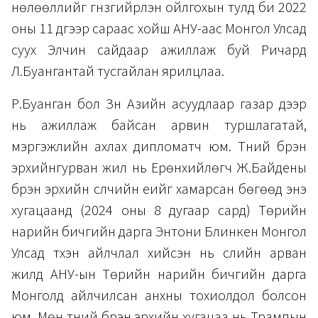
нөлөөллийг гүнзгийрүүлэн ойлгохын тулд би 2022
оны 11 дүгээр сараас хойш АНУ-аас Монгол Улсад
суух Элчин сайдаар ажиллаж буй Ричард
Л.Буангантай тусгайлан ярилцлаа.
Р.Буанган бол Зүүн Азийн асуудлаар газар дээр
нь ажиллаж байсан арвин туршлагатай,
мэргэжлийн ахлах дипломатч юм. Түүний бүрэн
эрхийнгурван жил нь Ерөнхийлөгч Ж.Байдены
бүрэн эрхийн сүүлчийн үеийг хамарсан бөгөөд энэ
хугацаанд (2024 оны 8 дугаар сард) Төрийн
нарийн бичгийн дарга Энтони Блинкен Монгол
Улсад түүхэн айлчлал хийсэн нь сүүлийн арван
жилд АНУ-ын Төрийн нарийн бичгийн дарга
Монголд айлчилсан анхны тохиолдол болсон
юм. Мөн түүний бүрэн эрхийн хугацаа нь Трампын