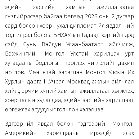
эдийн засгийн хамтын ажиллагаагаа
гүнзгийрүүлсээр байгаа бөгөөд 2026 оны 2 дугаар
сард болсон хоёр чухал дипломат үйл явдал үүний
тод илрэл болов. БНХАУ-ын Гадаад хэргийн дэд
сайд Сунь Вэйдун Улаанбаатарт айлчилж,
Бээжингийн Монгол Улстай харилцах урт
хугацааны бодлогын тэргүүлэх чиглэлийг дахин
нотлов. Мөн үүнтэй зэрэгцэн Монгол Улсын Их
Хурлын дарга Н.Учрал Москвад ажлын айлчлал
хийж, эрчим хүчний хамтын ажиллагааг хөгжүүлэх,
хоёр талын худалдаа, эдийн засгийн харилцааг
өргөжүүлэх асуудлыг голчлон хэлэлцэв.
Эдгээр үйл явдал болон тэдгээрийн Монгол-
Америкийн харилцааны ирээдүйд үзүүлэх