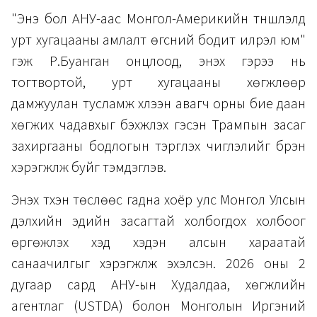
"Энэ бол АНУ-аас Монгол-Америкийн түншлэлд
урт хугацааны амлалт өгсний бодит илрэл юм"
гэж Р.Буанган онцлоод, энэхүү гэрээ нь
тогтвортой, урт хугацааны хөгжлөөр
дамжуулан тусламж хүлээн авагч орны бие даан
хөгжих чадавхыг бэхжүүлэх гэсэн Трампын засаг
захиргааны бодлогын тэргүүлэх чиглэлийг бүрэн
хэрэгжүүлж буйг тэмдэглэв.
Энэхүү түүхэн төслөөс гадна хоёр улс Монгол Улсын
дэлхийн эдийн засагтай холбогдох холбоог
өргөжүүлэх хэд хэдэн алсын хараатай
санаачилгыг хэрэгжүүлж эхэлсэн. 2026 оны 2
дугаар сард АНУ-ын Худалдаа, хөгжлийн
агентлаг (USTDA) болон Монголын Иргэний