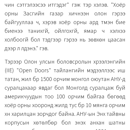
чин сэтгэлээсээ итгэдэг" гэж тэр хэлэв. "Хоёр
орны Засгийн газар хичнээн олон гэрээ
байгууллаа ч, хэрэв хоёр орны ард түмэн бие
биенээ танихгүй, ойлгохгүй, ямар ч хэлхээ
холбоогүй бол тэдгээр гэрээ нь зөвхөн цаасан
дээр л үлдэнэ." гэв.
Тэрээр Олон улсын боловсролын хүрээлэнгийн
(IIE) "Open Doors" тайлангийн мэдээллээс иш
татан, жил бүр 1500 орчим монгол оюутан АНУ-д
суралцахаар явдаг бол Монголд суралцаж буй
америкчуудын тоо 100 орчим байгаа бөгөөд
хоёр орны хооронд жилд тус бүр 10 мянга орчим
хүн харилцан зорчдог байна. АНУ-ын Энх тайвны
корпусын хөтөлбөр бол энэхүү анхан шатны