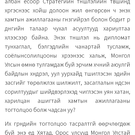
албан ёсоор Стратегийн түншлэлийн түвшинд
хүргэснээс хойш долоон жил өнгөрсөн ч энэхүү
хамтын ажиллагааны гүнзгийрэл болон бодит үр
дүнгийн талаар чухал асуултууд хариултаа
хүлээсээр байна. Энэхүү түншлэл нь дипломат
тунхаглал, бэлгэдлийн чанартай тусламж,
соёлынсолилцооны хүрээнээс хальж, Монгол
Улсын өмнө тулгамдаж буй эрчим хүчний аюулгүй
байдлын хүндрэл, уул уурхайд түшиглэсэн эдийн
засгийг төрөлжүүлэх шилжилт, засаглалын үндсэн
сорилтуудыг шийдвэрлэхэд чиглэсэн уян хатан,
харилцан ашигтай хамтын ажиллагааны
тогтолцоо болж чадсан уу?
Их гүрнүүдийн тогтолцоо тасралтгүй өөрчлөгдөж
буй энэ үед Хятад, Орос улсууд Монгол Улстай