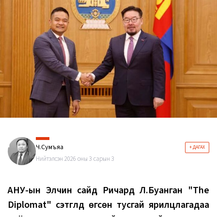
Ч.Сумъяа
+ ДАГАХ
Нийтэлсэн 2026 оны 3 сарын 3
АНУ-ын Элчин сайд Ричард Л.Буанган "The
Diplomat" сэтгүүлд өгсөн тусгай ярилцлагадаа