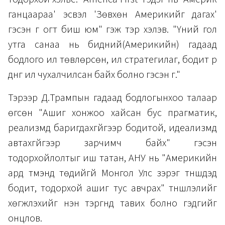
ганцаараа' эсвэл 'Зөвхөн Америкийг дагах'
гэсэн үг огт биш юм" гэж тэр хэлэв. "Үүний гол
утга санаа нь бидний(Америкийн) гадаад
бодлого илүү төвлөрсөн, илүү стратегилаг, бодит үр
дүнг илүү чухалчилсан байх болно гэсэн үг."
Тэрээр Д.Трампын гадаад бодлогынхоо талаар
өгсөн "Ашиг хонжоо хайсан бус прагматик,
реализмд баригдахгүйгээр бодитой, идеализмд
автахгүйгээр зарчимч байх" гэсэн
тодорхойлолтыг иш татан, АНУ нь "Америкийн
ард түмэнд төдийгүй Монгол Улс зэрэг түншүүдэд
бодит, тодорхой ашиг тус авчрах" түншлэлийг
хөгжүүлэхийг нэн тэргүүнд тавих болно гэдгийг
онцлов.