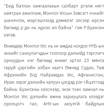
"Бид батлан хамгаалахын салбарт үргэлж нягт
хамтран ажиллаж, Монгол Улсын Зэвсэгт хүчнийг
шинэчлэх, мэргэшүүлэхэд дэмжлэг үзүүлсээр ирсэн
бөгөөд үр дүн нь нүднээ ил байна" гэж Р.Буанган
хэлэв.
Өнөөдөр Монгол Улс нь хүн амдаа ногдох НҮБ-ын
энхийг сахиулагчдын тоогоор дэлхийд тэргүүлэгч
орнуудын нэг бөгөөд өнөөг хүртэл 23 мянга
гаруй цэргийн албан хаагч Өмнөд Судан, Төв
Африкийн Бүгд Найрамдах Улс, Афганистан,
Ирак зэрэг дэлхийн халуун цэгүүдэд үүрэг гүйцэтгээд
байна. Буанганы хэлснээр, энэхүү түүхэн замнал нь
Монгол Улс дэлхийн өмнө хариуцлага хүлээдэг
оролцогч тал, АНУ-ын аюулгүй байдлын