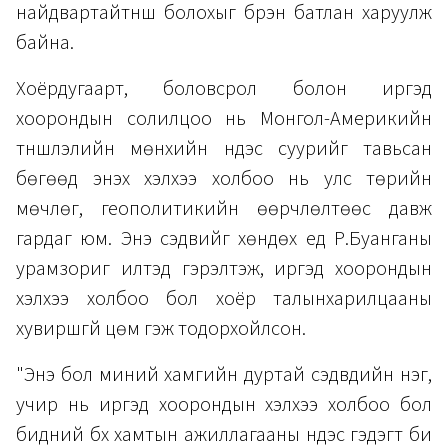
найдвартайтүнш болохыг бүрэн батлан харуулж
байна.
Хоёрдугаарт, боловсрол болон иргэд
хоорондын солилцоо нь Монгол-Америкийн
түншлэлийн мөнхийн үндэс суурийг тавьсан
бөгөөд энэхүү хэлхээ холбоо нь улс төрийн
мөчлөг, геополитикийн өөрчлөлтөөс давж
гардаг юм. Энэ сэдвийг хөндөх үед Р.Буанганы
урамзориг илтэд гэрэлтэж, иргэд хоорондын
хэлхээ холбоо бол хоёр талынхарилцааны
хувиршгүй цөм гэж тодорхойлсон.
​"Энэ бол миний хамгийн дуртай сэдвүүдийн нэг,
учир нь иргэд хоорондын хэлхээ холбоо бол
бидний бүх хамтын ажиллагааны үндэс гэдэгт би