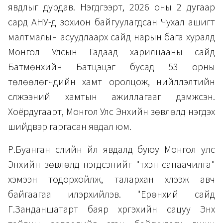
явдлыг дурдав. Нэгдүгээрт, 2026 оны 2 дугаар
сард АНУ-д зохион байгуулагдсан Чухал ашигт
малтмалын асуудлаарх сайд нарын бага хуралд
Монгол Улсын Гадаад харилцааны сайд
Батмөнхийн Батцэцэг бусад 53 орны
төлөөлөгчдийн хамт оролцож, нийлүүлэлтийн
сүлжээний хамтын ажиллагааг дэмжсэн.
Хоёрдугаарт, Монгол Улс Энхийн зөвлөлд нэгдэх
шийдвэр гаргасан явдал юм.
Р.Буанган сүүлийн үйл явдалд буюу Монгол улс
Энхийн зөвлөлд нэгдсэнийг "түүхэн санаачилга"
хэмээн тодорхойлж, талархан хүлээж авч
байгаагаа илэрхийлэв. "Ерөнхий сайд
Г.Занданшатарт баяр хүргэхийн сацуу Энх