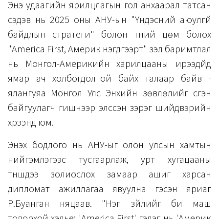
Энэ удаагийн ярилцлагын гол анхаарал татсан
сэдэв нь 2025 оны АНУ-ын "Үндэсний аюулгүй
байдлын стратеги" болон түүний цөм болох
"America First, Америк нэгдүгээрт" үзэл баримтлал
нь Монгол-Америкийн харилцааны ирээдүйд
ямар ач холбогдолтой байх талаар байв -
ялангуяа Монгол Улс Энхийн зөвлөлийг үүсгэн
байгуулагч гишүүнээр элссэн зэрэг шийдвэрийн
хүрээнд юм.
Энэхүү бодлого нь АНУ-ыг олон улсын хамтын
нийгэмлэгээс тусгаарлаж, урт хугацааны
түншүүдээ золиослох замаар ашиг харсан
дипломат ажиллагаа явуулна гэсэн яриаг
Р.Буанган няцаав. "Нэг зүйлийг би маш
тодорхой хэлье: 'America First' гэдэг нь 'Америк