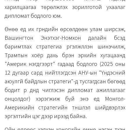
харилцаагаа төрөлжүүлэх зорилготой ухаалаг
дипломат бодлого юм.
Өнөө үед их гүрнүүдийн өрсөлдөөн улам ширүүсэж,
Вашингтон Энэтхэг-Номхон далайн бүсэд
баримтлах стратегиа үргэлжлүүлэн шинэчилж,
Трампын хоёр дахь бүрэн эрхийн хугацаанд
"Америк нэгдүгээрт" гадаад бодлого (2025 оны
12 дугаар сард нийтлэгдсэн АНУ-ын "Үндэсний
аюулгүй байдлын стратеги"-д тусгагдсан бөгөөд
бодит үр дүнд чиглэсэн дипломат ажиллагааг
онцолдог) хэрэгжиж буй энэ үед Монгол-
Америкийн стратегийн түншлэл шийдвэрлэх
эргэлтийн цэг дээр ирээд байна.
Ойн өдрөөс хэдхэн хоногийн өмнө нэгэн түүхэн