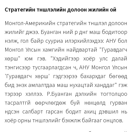
Стратегийн түншлэлийн долоон жилийн ой
Монгол-Америкийн стратегийн түншлэл долоон
жилийг үджээ. Буанган үүний үр дүнг маш бодитоор
үнэлж, гол байр сууриа илэрхийлэхдээ: АНУ бол
Монгол Улсын хамгийн найдвартай "Гуравдагч
хөрш" юм гэв. "Хэдийгээр хоёр улс далай
тэнгисээр тусгаарлагдсан ч, АНУ Монгол Улсын
'Гуравдагч хөрш' гэдгээрээ бахархдаг бөгөөд
бид энэхүү амлалтдаа маш нухацтай ханддаг" гэж
тэрээр хэллээ. Р.Буанган дэлхийн тогтолцоо
тасралтгүй өөрчлөгдөж буй нөхцөлд гурван
үндсэн салбарт гарсан бодит ахиц дэвшил нь
хоёр орны түншлэлийг бэхжүүлж байгааг онцлов.