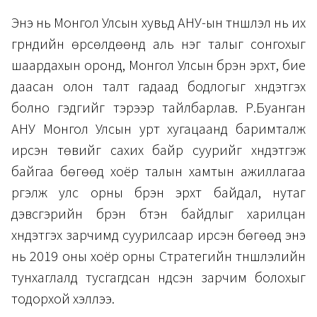
Энэ нь Монгол Улсын хувьд АНУ-ын түншлэл нь их
гүрнүүдийн өрсөлдөөнд аль нэг талыг сонгохыг
шаардахын оронд, Монгол Улсын бүрэн эрхт, бие
даасан олон талт гадаад бодлогыг хүндэтгэх
болно гэдгийг тэрээр тайлбарлав. Р.Буанган
АНУ Монгол Улсын урт хугацаанд баримталж
ирсэн төвийг сахих байр суурийг хүндэтгэж
байгаа бөгөөд хоёр талын хамтын ажиллагаа
үргэлж улс орны бүрэн эрхт байдал, нутаг
дэвсгэрийн бүрэн бүтэн байдлыг харилцан
хүндэтгэх зарчимд суурилсаар ирсэн бөгөөд энэ
нь 2019 оны хоёр орны Стратегийн түншлэлийн
тунхаглалд тусгагдсан үндсэн зарчим болохыг
тодорхой хэллээ.