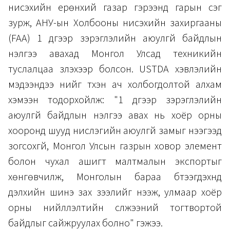
нисэхийн ерөнхий газар гэрээнд гарын үсэг
зурж, АНУ-ын Холбооны нисэхийн захиргааны
(FAA) 1 дүгээр зэрэглэлийн аюулгүй байдлын
үнэлгээ авахад Монгол Улсад техникийн
туслалцаа үзүүлэхээр болсон. USTDA хэвлэлийн
мэдээндээ үүнийг түүхэн ач холбогдолтой алхам
хэмээн тодорхойлж: "1 дүгээр зэрэглэлийн
аюулгүй байдлын үнэлгээ авах нь хоёр орны
хооронд шууд нислэгийн аюулгүй замыг нээгээд
зогсохгүй, Монгол Улсын газрын ховор элемент
болон чухал ашигт малтмалын экспортыг
хөнгөвчилж, Монголын бараа бүтээгдэхүүнд
дэлхийн шинэ зах зээлийг нээж, улмаар хоёр
орны нийлүүлэлтийн сүлжээний тогтвортой
байдлыг сайжруулах болно" гэжээ.