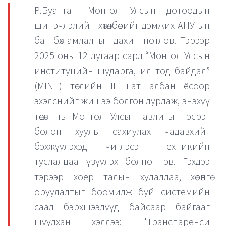
Р.Буанган Монгол Улсын дотоодын
шинэчлэлийн хөтөлбөрийг дэмжих АНУ-ын
бат бөх амлалтыг дахин нотлов. Тэрээр
2025 оны 12 дугаар сард “Монгол Улсын
институцийн шударга, ил тод байдал”
(MINT) төслийн II шат албан ёсоор
эхэлснийг жишээ болгон дурдаж, энэхүү
төсөл нь Монгол Улсын авлигын эсрэг
болон хууль сахиулах чадавхийг
бэхжүүлэхэд чиглэсэн техникийн
туслалцаа үзүүлэх болно гэв. Гэхдээ
тэрээр хоёр талын худалдаа, хөрөнгө
оруулалтыг боомилж буй системийн
саад бэрхшээлүүд байсаар байгааг
шуудхан хэллээ: "Транспаренси