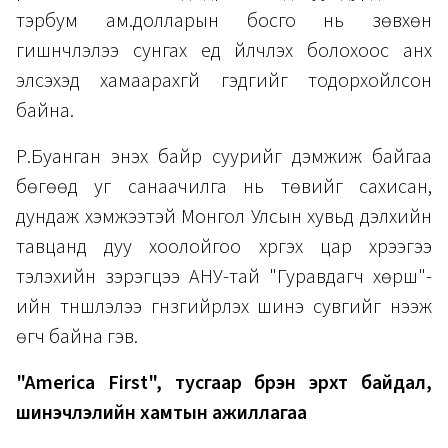
тэрбум ам.долларын босго нь зөвхөн
гишүүнчлэлээ сунгах үед үйлчлэх болохоос анх
элсэхэд хамаарахгүй гэдгийг тодорхойлсон
байна.
Р.Буанган энэхүү байр суурийг дэмжиж байгаа
бөгөөд уг санаачилга нь төвийг сахисан,
дундаж хэмжээтэй Монгол Улсын хувьд дэлхийн
тавцанд дуу хоолойгоо хүргэх цар хүрээгээ
тэлэхийн зэрэгцээ АНУ-тай "Гуравдагч хөрш"-
ийн түншлэлээ гүнзгийрүүлэх шинэ сувгийг нээж
өгч байна гэв.
"America First", тусгаар бүрэн эрхт байдал,
шинэчлэлийн хамтын ажиллагаа