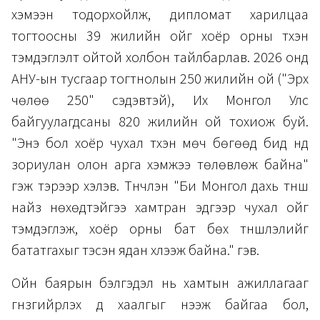
хэмээн тодорхойлж, дипломат харилцаа
тогтоосны 39 жилийн ойг хоёр орны түүхэн
тэмдэглэлт ойтой холбон тайлбарлав. 2026 онд
АНУ-ын тусгаар тогтнолын 250 жилийн ой ("Эрх
чөлөө 250" сэдэвтэй), Их Монгол Улс
байгуулагдсаны 820 жилийн ой тохиож буй.
"Энэ бол хоёр чухал түүхэн мөч бөгөөд бид үүнд
зориулан олон арга хэмжээ төлөвлөж байна"
гэж тэрээр хэлэв. Түүнчлэн "Би Монгол дахь түнш
найз нөхөдтэйгээ хамтран эдгээр чухал ойг
тэмдэглэж, хоёр орны бат бөх түншлэлийг
бататгахыг тэсэн ядан хүлээж байна." гэв.
Ойн баярын бэлгэдэл нь хамтын ажиллагааг
гүнзгийрүүлэх үүд хаалгыг нээж байгаа бол,