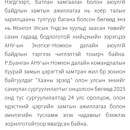
Нэгдүгээрт, Батлан хамгаалах болон аюулгүй
байдлын хамтын ажиллагаа нь хоёр талын
харилцааны тулгуур багана болсон бөгөөд энэ
нь Монгол Улсын Үндсэн хуульд заасан төвийг
сахих гадаад бодлоготой нийцэхийн зэрэгцээ
АНУ-ын Энэтхэг-Номхон далайн аюулгүй
байдлын тэргүүлэх чиглэлтэй тохирч байна.
Р.Буанган АНУ-ын Номхон далайн командлалын
Хуурай замын цэрэгтэй хамтран жил бүр зохион
байгуулдаг "Хааны эрэлд" олон улсын энхийг
сахиулах сургуулилалтыг онцолсон бөгөөд 2025
онд тус сургуулилалтад 24 улс оролцож, олон
үндэстний цэргийн хамтын ажиллагаа болон
хүмүүнлэгийн тусламж үзүүлэх чадавхыг бэхжүүлэх
зорилготойгоор явагдсан байна.