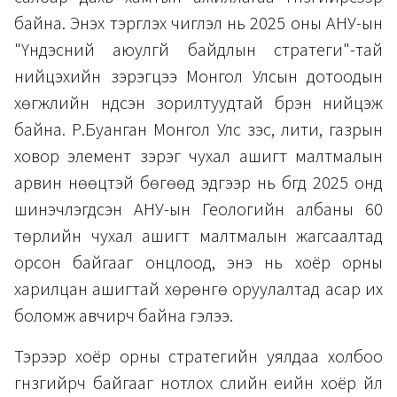
байна. Энэхүү тэргүүлэх чиглэл нь 2025 оны АНУ-ын
"Үндэсний аюулгүй байдлын стратеги"-тай
нийцэхийн зэрэгцээ Монгол Улсын дотоодын
хөгжлийн үндсэн зорилтуудтай бүрэн нийцэж
байна. Р.Буанган Монгол Улс зэс, лити, газрын
ховор элемент зэрэг чухал ашигт малтмалын
арвин нөөцтэй бөгөөд эдгээр нь бүгд 2025 онд
шинэчлэгдсэн АНУ-ын Геологийн албаны 60
төрлийн чухал ашигт малтмалын жагсаалтад
орсон байгааг онцлоод, энэ нь хоёр орны
харилцан ашигтай хөрөнгө оруулалтад асар их
боломж авчирч байна гэлээ.
Тэрээр хоёр орны стратегийн уялдаа холбоо
гүнзгийрч байгааг нотлох сүүлийн үеийн хоёр үйл