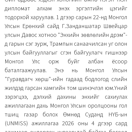
дипломат алхам энэхүү эргэлтийн цэгийг
тодорхой харуулав. 1 дүгээр сарын 22-нд Монгол
Улсын Ерөнхий сайд Г.Занданшатар Швейцар
улсын Давос хотноо "Энхийн зөвлөлийн дүрэм"-
д гарын үсэг зурж, Трампын санаачилсан уг олон
улсын байгууллагыг үүсгэн байгуулагч гишүүнээр
Монгол Улс орж буйг албан ёсоор
баталгаажуулав. Энэ нь Монгол Улсын
"Гуравдагч хөрш"-ийн гадаад бодлогод сүүлийн
жилүүдэд гарсан хамгийн том шинэчлэл юм.Үүний
зэрэгцээ, дэлхий дахины энхийг сахиулах
ажиллагаан дахь Монгол Улсын оролцооны гол
түшиц газар болох Өмнөд Суданд НҮБ-ын
(UNMISS) ажиллагаа 2026 оны 4 дүгээр сард