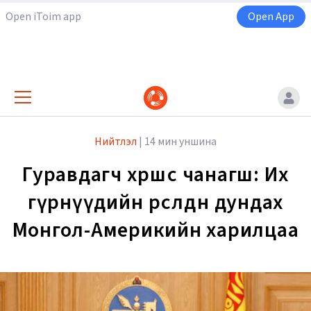
Open iToim app
Open App
Нийтлэл
|
14 мин уншина
Гуравдагч хөршөөс чанагш: Их
гүрнүүдийн өрсөлдөөн дундах
Монгол-Америкийн харилцаа