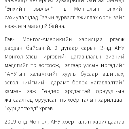
аажмаар өндөрлөх хуваарьтай байгаа бөгөөд
“Энхийн зөвлөл” нь Монголын энхийг
сахиулагчдад Газын зурваст ажиллах орон зайг
нээж өгч магадгүй байна.
Гэвч Монгол-Америкийн харилцаа үргэлж
дардан байсангүй. 2 дугаар сарын 2-нд АНУ
Монгол Улсын иргэдийн цагаачлалын визний
мэдүүлгийг түр зогсоож, эдгээр улсын иргэдийг
"АНУ-ын халамжийг хууль бусаар ашиглах,
эсвэл нийгмийн дарамт болох магадлалтай"
хэмээн үзэж "өндөр эрсдэлтэй орнууд"-ын
жагсаалтад оруулсан нь хоёр талын харилцааг
“хурцатгахад” хүргэв.
2019 онд Монгол, АНУ хоёр талын харилцаагаа