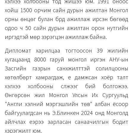
хэлхээ холбооны тод жишээ юм. 1991 оноос
хойш 1500 орчим сайн дурын ажилтан Монгол
орны өнцөг булан бүрд ажиллаж ирсэн бөгөөд
одоо ч 50 сайн дурын ажилтан орон нутгийн
иргэдтэй мөр зэрэгцэн ажиллаж байна.
Дипломат харилцаа тогтоосон 39 жилийн
хугацаанд 8000 гаруй монгол иргэн АНУ-ын
Засгийн газрын санхүүжилттэй солилцооны
хөтөлбөрт хамрагдаж, үе дамжсан хоёр талт
хэлхээ холбооны сүлжээг бий болгожээ.
Өнгөрсөн жил Монгол Улсын Их Сургуульд
"Англи хэлний мэргэшлийн төв" албан ёсоор
байгуулагдсан нь Э.Блинкен 2024 онд Монголд
айлчлах үеэрээ зарласан санаачилгын бодит
хэрэгжилт юм.