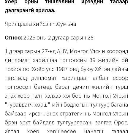
хоёр орны түншлэлийн ирээдүйн талаар
дэлгэрэнгүй ярилаа.
Ярилцлага хийсэн Ч.Сумъяа
Огноо:
2026 оны 2 дугаар сарын 28
1 дүгээр сарын 27-нд АНУ, Монгол Улсын хооронд
дипломат харилцаа тогтоосны 39 жилийн ой
тохиолоо. Хоёр улс 1987 онд буюу Хүйтэн дайны
төгсгөлд дипломат харилцааг албан ёсоор
тогтоосон бөгөөд бараг дөчин жилийн турш
энэхүү хоёр талт хэлхээ холбоо нь Монгол Улсын
"Гуравдагч хөрш"-ийн бодлогын тулгуур багана
байсаар ирсэн. Энэхүү стратеги нь Монгол Улсын
бүрэн эрхт байдалд тулгуурласан, залгаа Орос,
Хятад хоёр хөршөөсөө чанагш гадаад