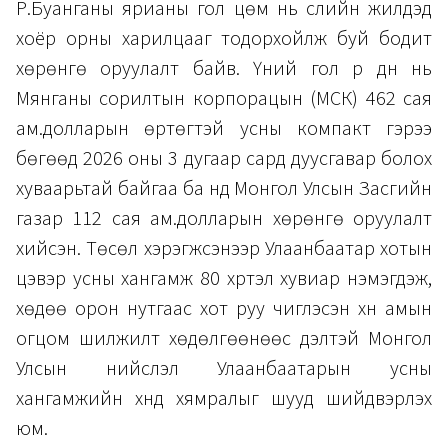
Р.Буанганы ярианы гол цөм нь сүүлийн жилүүдэд
хоёр орны харилцааг тодорхойлж буй бодит
хөрөнгө оруулалт байв. Үүний гол үр дүн нь
Мянганы сорилтын корпорацын (МСК) 462 сая
ам.долларын өртөгтэй усны компакт гэрээ
бөгөөд 2026 оны 3 дугаар сард дуусгавар болох
хуваарьтай байгаа ба үүнд Монгол Улсын Засгийн
газар 112 сая ам.долларын хөрөнгө оруулалт
хийсэн. Төсөл хэрэгжсэнээр Улаанбаатар хотын
цэвэр усны хангамж 80 хүртэл хувиар нэмэгдэж,
хөдөө орон нутгаас хот руу чиглэсэн хүн амын
огцом шилжилт хөдөлгөөнөөс үүдэлтэй Монгол
Улсын нийслэл Улаанбаатарын усны
хангамжийн хүнд хямралыг шууд шийдвэрлэх
юм.