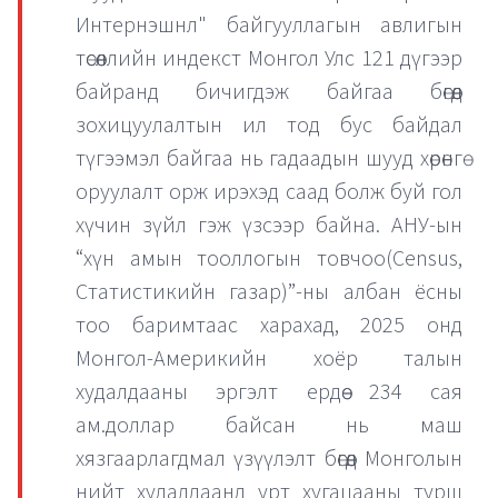
Интернэшнл" байгууллагын авлигын
төсөөллийн индекст Монгол Улс 121 дүгээр
байранд бичигдэж байгаа бөгөөд
зохицуулалтын ил тод бус байдал
түгээмэл байгаа нь гадаадын шууд хөрөнгө
оруулалт орж ирэхэд саад болж буй гол
хүчин зүйл гэж үзсээр байна. АНУ-ын
“хүн амын тооллогын товчоо(Census,
Статистикийн газар)”-ны албан ёсны
тоо баримтаас харахад, 2025 онд
Монгол-Америкийн хоёр талын
худалдааны эргэлт ердөө 234 сая
ам.доллар байсан нь маш
хязгаарлагдмал үзүүлэлт бөгөөд Монголын
нийт худалдаанд урт хугацааны турш