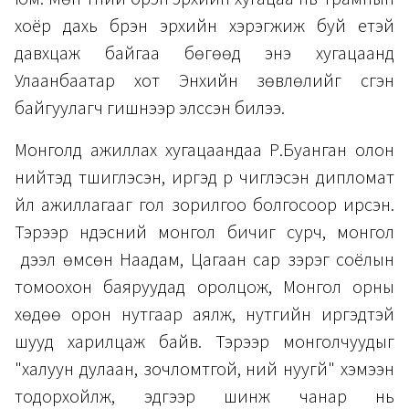
хоёр дахь бүрэн эрхийн хэрэгжиж буй үетэй
давхцаж байгаа бөгөөд энэ хугацаанд
Улаанбаатар хот Энхийн зөвлөлийг үүсгэн
байгуулагч гишүүнээр элссэн билээ.
Монголд ажиллах хугацаандаа Р.Буанган олон
нийтэд түшиглэсэн, иргэд рүү чиглэсэн дипломат
үйл ажиллагааг гол зорилгоо болгосоор ирсэн.
Тэрээр үндэсний монгол бичиг сурч, монгол
дээл өмсөн Наадам, Цагаан сар зэрэг соёлын
томоохон баяруудад оролцож, Монгол орны
хөдөө орон нутгаар аялж, нутгийн иргэдтэй
шууд харилцаж байв. Тэрээр монголчуудыг
"халуун дулаан, зочломтгой, ний нуугүй" хэмээн
тодорхойлж, эдгээр шинж чанар нь