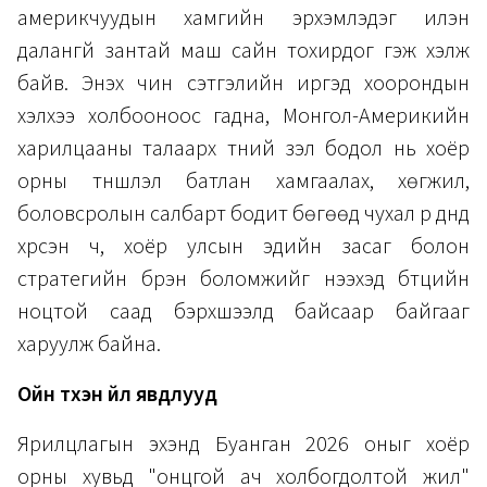
америкчуудын хамгийн эрхэмлэдэг илэн
далангүй зантай маш сайн тохирдог гэж хэлж
байв. Энэхүү чин сэтгэлийн иргэд хоорондын
хэлхээ холбооноос гадна, Монгол-Америкийн
харилцааны талаарх түүний үзэл бодол нь хоёр
орны түншлэл батлан хамгаалах, хөгжил,
боловсролын салбарт бодит бөгөөд чухал үр дүнд
хүрсэн ч, хоёр улсын эдийн засаг болон
стратегийн бүрэн боломжийг нээхэд бүтцийн
ноцтой саад бэрхшээлүүд байсаар байгааг
харуулж байна.
Ойн түүхэн үйл явдлууд
Ярилцлагын эхэнд Буанган 2026 оныг хоёр
орны хувьд "онцгой ач холбогдолтой жил"