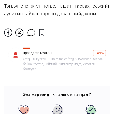
Тэгвэл энэ жил ногдол ашиг тараах, эсэхийг
аудитын тайлан гарсны дараа шийдэх юм.
Пүрэвдагва БУЛГАН
+ ДАГАХ
Сэтгүүлч М.Булган нь iToim.mn сайтад 2015 оноос ажиллаж
байна. Улс төр, нийгмийн чиглэлээр мэдээ, мэдээлэл
бэлтгэдэг.
Энэ мэдээнд өгөх таны сэтгэгдэл ?