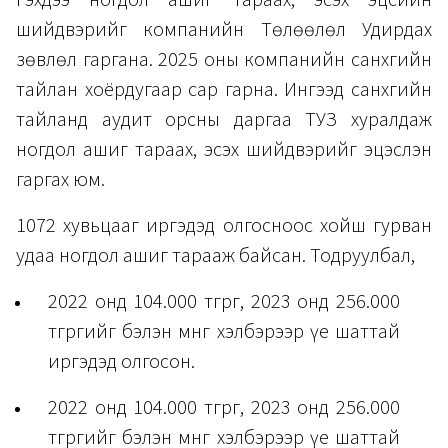
шийдвэрийг компанийн Төлөөлөл Удирдах
зөвлөл гаргана. 2025 оны компанийн санхүүгийн
тайлан хоёрдугаар сар гарна. Ингээд санхүүгийн
тайланд аудит орсны даргаа ТУЗ хуралдаж
ногдол ашиг тараах, эсэх шийдвэрийг эцэслэн
гаргах юм.
1072 хувьцааг иргэдэд олгосноос хойш гурван
удаа ногдол ашиг тарааж байсан. Тодруулбал,
2022 онд 104.000 төгрөг, 2023 онд 256.000
төгрөгийг бэлэн мөнгө хэлбэрээр үе шаттай
иргэдэд олгосон.
2022 онд 104.000 төгрөг, 2023 онд 256.000
төгрөгийг бэлэн мөнгө хэлбэрээр үе шаттай