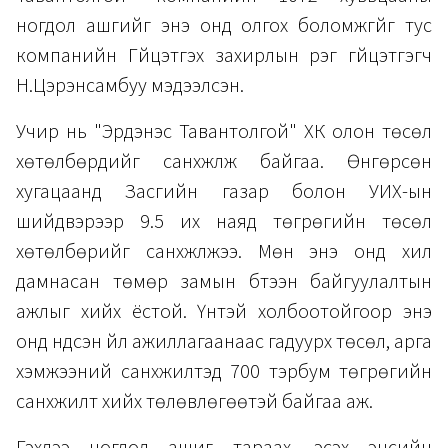
ногдол ашгийг энэ онд олгох боломжгүйг тус
компанийн Гүйцэтгэх захирлын үүрэг гүйцэтгэгч
Н.Цэрэнсамбуу мэдээлсэн.
Учир нь "Эрдэнэс Тавантолгой" ХК олон төсөл
хөтөлбөрүүдийг санхүүжүүлж байгаа. Өнгөрсөн
хугацаанд Засгийн газар болон УИХ-ын
шийдвэрээр 9.5 их наяд төгрөгийн төсөл
хөтөлбөрийг санхүүжүүлжээ. Мөн энэ онд хил
дамнасан төмөр замын бүтээн байгуулалтын
ажлыг хийх ёстой. Үүнтэй холбоотойгоор энэ
онд үндсэн үйл ажиллагаанаас гадуурх төсөл, арга
хэмжээний санхүүжилтэд 700 тэрбум төгрөгийн
санхүүжилт хийх төлөвлөгөөтэй байгаа аж.
Гэхдээ ногдол ашиг тараах, эсэх эцсийн