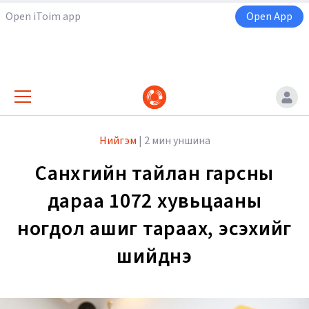
Open iToim app
Open App
Нийгэм
|
2 мин уншина
Санхүүгийн тайлан гарсны
дараа 1072 хувьцааны
ногдол ашиг тараах, эсэхийг
шийднэ