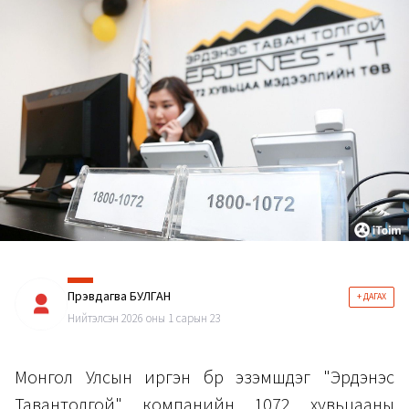
Пүрэвдагва БУЛГАН
+ ДАГАХ
Нийтэлсэн 2026 оны 1 сарын 23
Монгол Улсын иргэн бүр эзэмшдэг "Эрдэнэс
Тавантолгой" компанийн 1072 хувьцааны