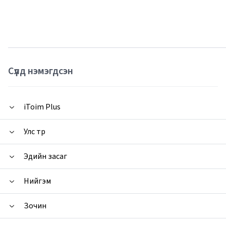
Сүүлд нэмэгдсэн
iToim Plus
Улс төр
Эдийн засаг
Нийгэм
Зочин