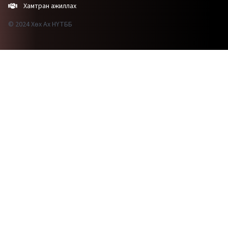
Хамтран ажиллах
© 2024 Хөх Ах НҮТББ