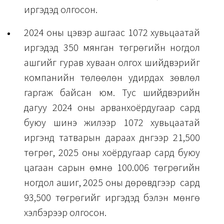
иргэдэд олгосон.
2024 оны цэвэр ашгаас 1072 хувьцаатай
иргэдэд 350 мянган төгрөгийн ногдол
ашгийг гурав хуваан олгох шийдвэрийг
компанийн төлөөлөн удирдах зөвлөл
гаргаж байсан юм. Тус шийдвэрийн
дагуу 2024 оны арванхоёрдугаар сард
буюу шинэ жилээр 1072 хувьцаатай
иргэнд татварын дараах дүнгээр 21,500
төгрөг, 2025 оны хоёрдугаар сард буюу
цагаан сарын өмнө 100.006 төгрөгийн
ногдол ашиг, 2025 оны дөрөвдүгээр сард
93,500 төгрөгийг иргэдэд бэлэн мөнгө
хэлбэрээр олгосон.