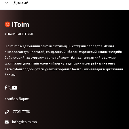
Дэлхий
АНАЛИЗ АГЕНТЛАГ
iToim.mn мэдээллийн сайтын сэтгүүлчид нь сэтгүүлзүйн салбарт 3-20 жил
ажилласан туршлагатай, хөндлөнгийн болон мэргэжлийн шинжээчдийн
байр суурийг эх сурвалжаас нь тоймлож, үйл явдлын үнэн хийгээд учир
шалтгааны дүгнэлтийг олон нийтэд хүргэдэг цахим сэтгүүлзүйн шинэ өнгө
аясыг Монголдоо нутагшуулахыг зорилго болгон ажилладаг мэргэжлийн
баг юм.
Холбоо барих:
7705-7758
info@itoim.mn