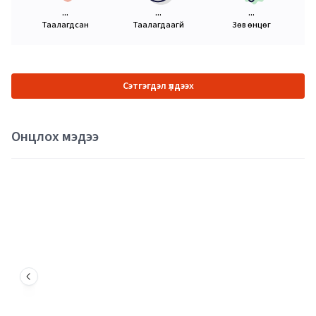
...
...
...
Таалагдсан
Таалагдаагүй
Зөв өнцөг
Сэтгэгдэл үлдээх
Онцлох мэдээ