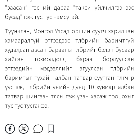
“заасан” гэсний дараа “такси үйлчилгээнээс
бусад” гэж тус тус нэмсүгэй.
Түүнчлэн, Монгол Улсад оршин суугч харилцан
хамааралгүй этгээдээс төлбөрийн баримтгүй
худалдан авсан барааны төлбөрийг бэлэн бусаар
хийсэн тохиолдолд бараа борлуулсан
этгээдийн мэдээллийг агуулсан төлбөрийн
баримтыг тухайн албан татвар суутган төлөгч өөрөө
үүсгэж, төлбөрийн үнийн дүнд 10 хувиар албан
татвар шингээн төлсөн гэж үзэн хасаж тооцохыг
тус тус тусгажээ.