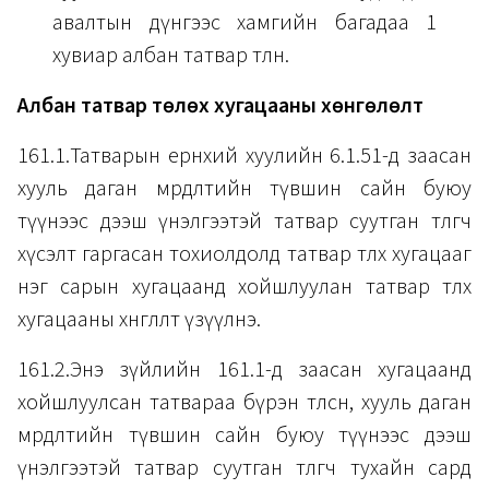
авалтын дүнгээс хамгийн багадаа 1
хувиар албан татвар төлнө.
Албан татвар төлөх хугацааны хөнгөлөлт
161.1.Татварын ерөнхий хуулийн 6.1.51-д заасан
хууль даган мөрдөлтийн түвшин сайн буюу
түүнээс дээш үнэлгээтэй татвар суутган төлөгч
хүсэлт гаргасан тохиолдолд татвар төлөх хугацааг
нэг сарын хугацаанд хойшлуулан татвар төлөх
хугацааны хөнгөлөлт үзүүлнэ.
161.2.Энэ зүйлийн 161.1-д заасан хугацаанд
хойшлуулсан татвараа бүрэн төлсөн, хууль даган
мөрдөлтийн түвшин сайн буюу түүнээс дээш
үнэлгээтэй татвар суутган төлөгч тухайн сард