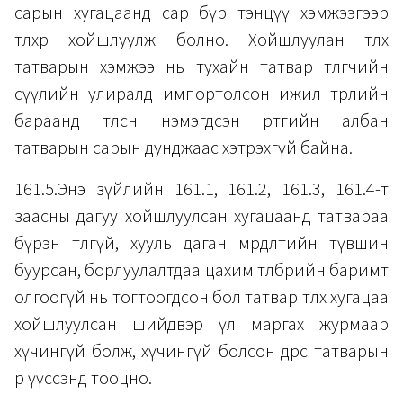
сарын хугацаанд сар бүр тэнцүү хэмжээгээр
төлөхөөр хойшлуулж болно. Хойшлуулан төлөх
татварын хэмжээ нь тухайн татвар төлөгчийн
сүүлийн улиралд импортолсон ижил төрлийн
бараанд төлсөн нэмэгдсэн өртгийн албан
татварын сарын дунджаас хэтрэхгүй байна.
161.5.Энэ зүйлийн 161.1, 161.2, 161.3, 161.4-т
заасны дагуу хойшлуулсан хугацаанд татвараа
бүрэн төлөөгүй, хууль даган мөрдөлтийн түвшин
буурсан, борлуулалтдаа цахим төлбөрийн баримт
олгоогүй нь тогтоогдсон бол татвар төлөх хугацаа
хойшлуулсан шийдвэр үл маргах журмаар
хүчингүй болж, хүчингүй болсон өдрөөс татварын
өр үүссэнд тооцно.