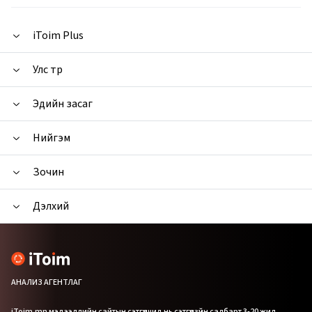
iToim Plus
Улс төр
Эдийн засаг
Нийгэм
Зочин
Дэлхий
АНАЛИЗ АГЕНТЛАГ
iToim.mn мэдээллийн сайтын сэтгүүлчид нь сэтгүүлзүйн салбарт 3-20 жил