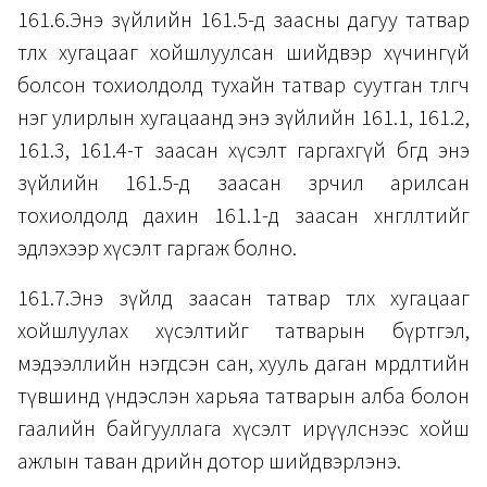
161.6.Энэ зүйлийн 161.5-д заасны дагуу татвар
төлөх хугацааг хойшлуулсан шийдвэр хүчингүй
болсон тохиолдолд тухайн татвар суутган төлөгч
нэг улирлын хугацаанд энэ зүйлийн 161.1, 161.2,
161.3, 161.4-т заасан хүсэлт гаргахгүй бөгөөд энэ
зүйлийн 161.5-д заасан зөрчил арилсан
тохиолдолд дахин 161.1-д заасан хөнгөлөлтийг
эдлэхээр хүсэлт гаргаж болно.
161.7.Энэ зүйлд заасан татвар төлөх хугацааг
хойшлуулах хүсэлтийг татварын бүртгэл,
мэдээллийн нэгдсэн сан, хууль даган мөрдөлтийн
түвшинд үндэслэн харьяа татварын алба болон
гаалийн байгууллага хүсэлт ирүүлснээс хойш
ажлын таван өдрийн дотор шийдвэрлэнэ.