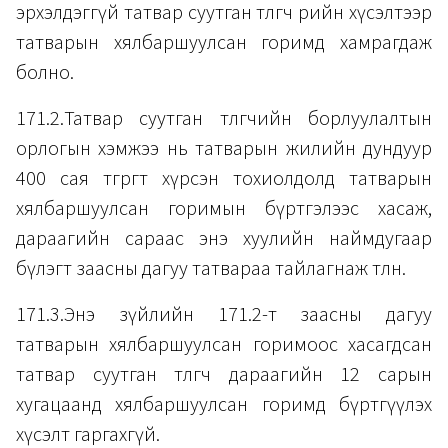
эрхэлдэггүй татвар суутган төлөгч өөрийн хүсэлтээр
татварын хялбаршуулсан горимд хамрагдаж
болно.
171.2.Татвар суутган төлөгчийн борлуулалтын
орлогын хэмжээ нь татварын жилийн дундуур
400 сая төгрөгт хүрсэн тохиолдолд татварын
хялбаршуулсан горимын бүртгэлээс хасаж,
дараагийн сараас энэ хуулийн наймдугаар
бүлэгт заасны дагуу татвараа тайлагнаж төлнө.
171.3.Энэ зүйлийн 171.2-т заасны дагуу
татварын хялбаршуулсан горимоос хасагдсан
татвар суутган төлөгч дараагийн 12 сарын
хугацаанд хялбаршуулсан горимд бүртгүүлэх
хүсэлт гаргахгүй.