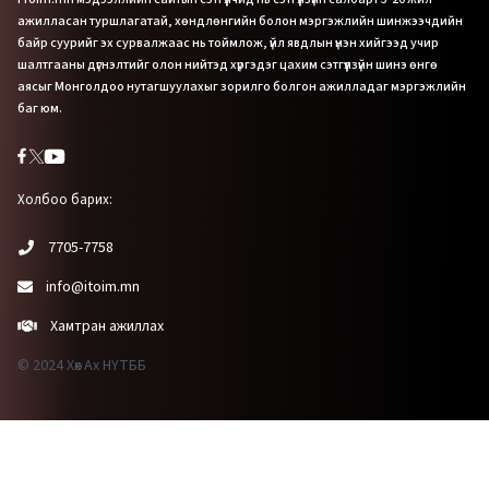
ажилласан туршлагатай, хөндлөнгийн болон мэргэжлийн шинжээчдийн
байр суурийг эх сурвалжаас нь тоймлож, үйл явдлын үнэн хийгээд учир
шалтгааны дүгнэлтийг олон нийтэд хүргэдэг цахим сэтгүүлзүйн шинэ өнгө
аясыг Монголдоо нутагшуулахыг зорилго болгон ажилладаг мэргэжлийн
баг юм.
Холбоо барих:
7705-7758
info@itoim.mn
Хамтран ажиллах
© 2024 Хөх Ах НҮТББ