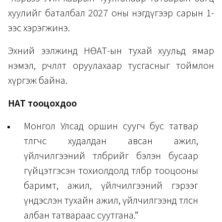
хуулийг баталбал 2027 оны нэгдүгээр сарын 1-
ээс хэрэгжинэ.
Эхний ээлжинд НӨАТ-ын тухай хуульд ямар
нэмэл, өөрчлөлт оруулахаар тусгасныг тоймлон
хүргэж байна.
НӨАТ тооцохдоо
Монгол Улсад оршин суугч бус татвар
төлөгчөөс худалдан авсан ажил,
үйлчилгээний төлбөрийг бэлэн бусаар
гүйцэтгэсэн тохиолдолд төлбөр тооцооны
баримт, ажил, үйлчилгээний гэрээг
үндэслэн тухайн ажил, үйлчилгээнд төлсөн
албан татвараас суутгана.”