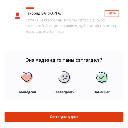
Ганболд БАТЖАРГАЛ
+ ДАГАХ
Сэтгүүлч Г.Батжаргал нь iToim.mn сайтад 2015 оноос
ажиллаж байна. Улс төр, нийгэм, эдийн засгийн чиглэлээр
мэдээ, мэдээлэл бэлтгэдэг.
Энэ мэдээнд өгөх таны сэтгэгдэл ?
...
...
...
Таалагдсан
Таалагдаагүй
Зөв өнцөг
Сэтгэгдэл үлдээх