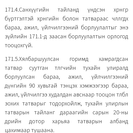
171.4.Санхүүгийн тайланд үндсэн хөрөнгөөр
бүртгэлтэй хөрөнгийн болон татвараас чөлөөлөгдөх
бараа, ажил, үйлчилгээний борлуулалтыг энэ
зүйлийн 171.1-д заасан борлуулалтын орлогод
тооцохгүй.
171.5.Хялбаршуулсан горимд хамрагдсан
татвар суутган төлөгчийн тухайн улиралд
борлуулсан бараа, ажил, үйлчилгээний
дүнгийн 90 хувьтай тэнцэх хэмжээгээр бараа,
ажил, үйлчилгээ худалдан авснаар тооцон төлбөл
зохих татварыг тодорхойлж, тухайн улирлын
татварын тайланг дараагийн сарын 20-ны
өдрийн дотор харьяа татварын албанд
цахимаар тушаана.