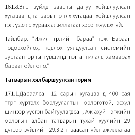
161.8.Энэ зүйлд заасны дагуу хойшлуулсан
хугацаанд татварын өр төлөх хугацааг хойшлуулсан
гэж үзэж өр хураах ажиллагааг хэрэгжүүлэхгүй.
Тайлбар: “Ижил төрлийн бараа” гэж Барааг
тодорхойлох, кодлох уялдуулсан системийн
зургаан орны түвшинд нэг ангилалд хамаарах
барааг ойлгоно.”
Татварын хялбаршуулсан горим
171.1.Дараалсан 12 сарын хугацаанд 400 сая
төгрөг хүртэлх борлуулалтын орлоготой, эсхүл
шинээр үүсгэн байгуулагдсан, Аж ахуй нэгжийн
орлогын албан татварын тухай хуулийн 29
дүгээр зүйлийн 29.3.2-т заасан үйл ажиллагаа