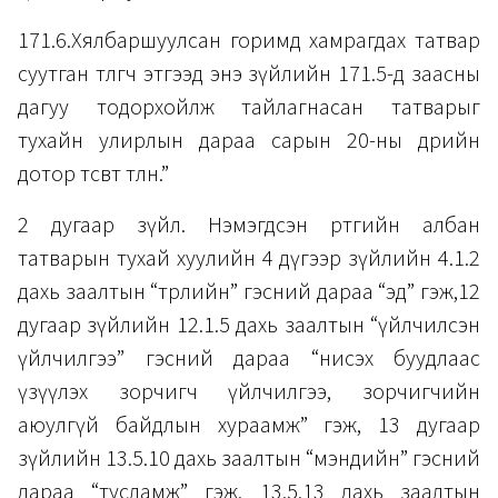
171.6.Хялбаршуулсан горимд хамрагдах татвар
суутган төлөгч этгээд энэ зүйлийн 171.5-д заасны
дагуу тодорхойлж тайлагнасан татварыг
тухайн улирлын дараа сарын 20-ны өдрийн
дотор төсөвт төлнө.”
2 дугаар зүйл. Нэмэгдсэн өртгийн албан
татварын тухай хуулийн 4 дүгээр зүйлийн 4.1.2
дахь заалтын “төрлийн” гэсний дараа “эд” гэж,12
дугаар зүйлийн 12.1.5 дахь заалтын “үйлчилсэн
үйлчилгээ” гэсний дараа “нисэх буудлаас
үзүүлэх зорчигч үйлчилгээ, зорчигчийн
аюулгүй байдлын хураамж” гэж, 13 дугаар
зүйлийн 13.5.10 дахь заалтын “мэндийн” гэсний
дараа “тусламж” гэж, 13.5.13 дахь заалтын