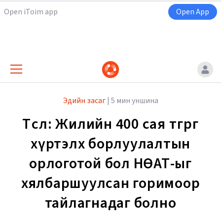
Open iToim app
Open App
Эдийн засаг
|
5 мин уншина
Төсөл: Жилийн 400 сая төгрөг
хүртэлх борлуулалтын
орлоготой бол НӨАТ-ыг
хялбаршуулсан горимоор
тайлагнадаг болно