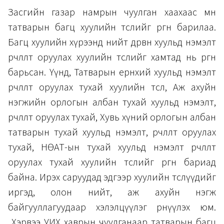
Засгийн газар намрын чуулган хаахаас өмнө
татварын багц хуулийн төслийг өргөн барилаа.
Багц хуулийн хүрээнд нийт дөрвөн хуульд нэмэлт
өөрчлөлт оруулах хуулийн төслийг хамтад нь өргөн
барьсан. Үүнд, Татварын ерөнхий хуульд нэмэлт
өөрчлөлт оруулах тухай хуулийн төсөл, Аж ахуйн
нэгжийн орлогын албан тухай хуульд нэмэлт,
өөрчлөлт оруулах тухай, Хувь хүний орлогын албан
татварын тухай хуульд нэмэлт, өөрчлөлт оруулах
тухай, НӨАТ-ын тухай хуульд нэмэлт өөрчлөлт
оруулах тухай хуулийн төслийг өргөн бариад
байна. Ирэх саруудад эдгээр хуулийн төслүүдийг
иргэд, олон нийт, аж ахуйн нэгж
байгууллагуудаар хэлэлцүүлэг өрнүүлэх юм.
Хэрвээ УИХ хаврын чуулганаар татварын багц