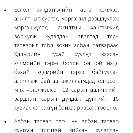
Ёслол хүндэтгэлийн арга хэмжээ,
ажилтныг сургах, мэргэжил дээшлүүлэх,
мэргэшүүлэх, ажилтны хангамжид
зориулж худалдан авалтад төлсөн
татварыг төлбөл зохих албан татвараас
Хөдөлмөрийн тухай хуульд заасан
хөдөлмөрийн гэрээ болон онцгой нөхцөл
бүхий хөдөлмөрийн гэрээ байгуулан
ажиллаж байгаа ажиллагчдад олгосон
өмнөх үргэлжилсэн 12 сарын цалингийн
зардлын сарын дундаж дүнгийн 15
хувиас хэтрэхгүй байхаар хасаж тооцно.
Албан татвар төлөгч нь албан татвар
суутган төлөгчтэй хийсэн худалдан