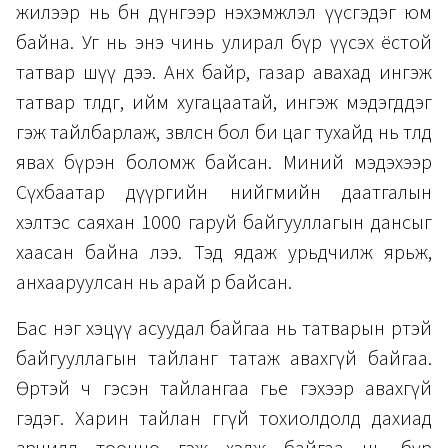
жилээр нь бөөн дүнгээр нэхэмжлэл үүсгэдэг юм
байна. Уг нь энэ чинь улирал бүр үүсэх ёстой
татвар шүү дээ. Анх байр, газар авахад ингэж
татвар төлдөг, ийм хугацаатай, ингэж мэдэгддэг
гэж тайлбарлаж, зөвлөсөн бол би цаг тухайд нь төлөөд
явах бүрэн боломж байсан. Миний мэдэхээр
Сүхбаатар дүүргийн нийгмийн даатгалын
хэлтэс саяхан 1000 гаруй байгууллагын дансыг
хаасан байна лээ. Тэд ядаж урьдчилж ярьж,
анхааруулсан нь арай өөр байсан.
Бас нэг хэцүү асуудал байгаа нь татварын өртэй
байгууллагын тайланг татаж авахгүй байгаа.
Өртэй ч гэсэн тайлангаа өгье гэхээр авахгүй
гэдэг. Харин тайлан өгөөгүй тохиолдолд дахиад