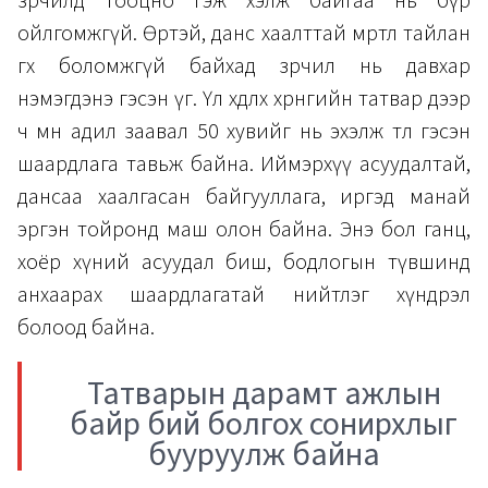
зөрчилд тооцно гэж хэлж байгаа нь бүр
ойлгомжгүй. Өртэй, данс хаалттай мөртлөө тайлан
өгөх боломжгүй байхад зөрчил нь давхар
нэмэгдэнэ гэсэн үг. Үл хөдлөх хөрөнгийн татвар дээр
ч мөн адил заавал 50 хувийг нь эхэлж төл гэсэн
шаардлага тавьж байна. Иймэрхүү асуудалтай,
дансаа хаалгасан байгууллага, иргэд манай
эргэн тойронд маш олон байна. Энэ бол ганц,
хоёр хүний асуудал биш, бодлогын түвшинд
анхаарах шаардлагатай нийтлэг хүндрэл
болоод байна.
Татварын дарамт ажлын
байр бий болгох сонирхлыг
бууруулж байна