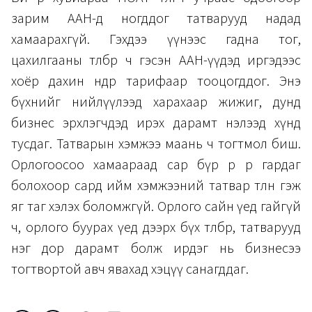
зарим ААН-д ногддог татварууд надад
хамаарахгүй. Гэхдээ үүнээс гадна тог,
цахилгааны төлбөр ч гэсэн ААН-үүдэд иргэдээс
хоёр дахин өндөр тарифаар тооцогддог. Энэ
бүхнийг нийлүүлээд харахаар жижиг, дунд
бизнес эрхлэгчдэд ирэх дарамт нэлээд хүнд
тусдаг. Татварын хэмжээ маань ч тогтмол биш.
Орлогоосоо хамаараад сар бүр өөр өөр гардаг
болохоор сард ийм хэмжээний татвар төлнө гэж
яг таг хэлэх боломжгүй. Орлого сайн үед гайгүй
ч, орлого буурах үед дээрх бүх төлбөр, татварууд
нэг дор дарамт болж ирдэг нь бизнесээ
тогтвортой авч явахад хэцүү санагддаг.