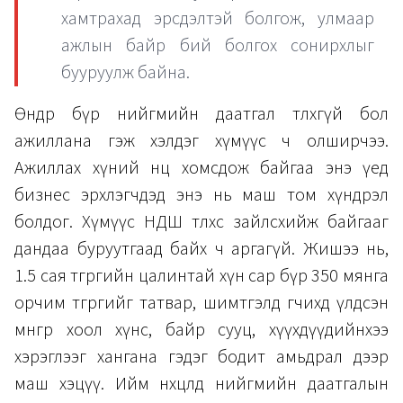
хамтрахад эрсдэлтэй болгож, улмаар
ажлын байр бий болгох сонирхлыг
бууруулж байна.
Өнөөдөр бүр нийгмийн даатгал төлөхгүй бол
ажиллана гэж хэлдэг хүмүүс ч олширчээ.
Ажиллах хүний нөөц хомсдож байгаа энэ үед
бизнес эрхлэгчдэд энэ нь маш том хүндрэл
болдог. Хүмүүс НДШ төлөхөөс зайлсхийж байгааг
дандаа буруутгаад байх ч аргагүй. Жишээ нь,
1.5 сая төгрөгийн цалинтай хүн сар бүр 350 мянга
орчим төгрөгийг татвар, шимтгэлд өгчихөөд үлдсэн
мөнгөөрөө хоол хүнс, байр сууц, хүүхдүүдийнхээ
хэрэглээг хангана гэдэг бодит амьдрал дээр
маш хэцүү. Ийм нөхцөлд нийгмийн даатгалын