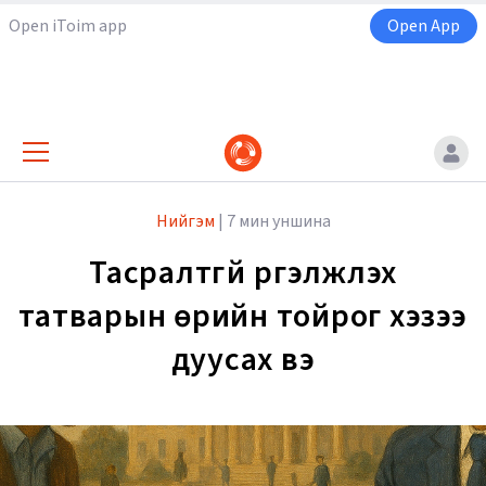
Open iToim app
Open App
Нийгэм
|
7 мин уншина
Тасралтгүй үргэлжлэх
татварын өрийн тойрог хэзээ
дуусах вэ