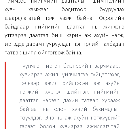
Тиймээс нийгмийн даатгалын шимтгэлийн
хувь хэмжээг бодитоор бууруулах
шаардлагатай гэж үзэж байна. Одоогийн
байдлаар нийгмийн даатгал нь жинхэнэ
утгаараа даатгал биш, харин аж ахуйн нэгж,
иргэдэд дарамт учруулдаг нэг төрлийн албадан
татвар шиг л ойлгогдож байна.
Түүнчлэн иргэн бизнесийн зарчмаар,
хувиараа ажил, үйлчилгээ гүйцэтгэхэд
тэднээр ажил хийлгэсэн аж ахуйн
нэгжийг хүртэл шийтгэж нийгмийн
даатгал нэрээр дахин татвар хурааж
байгаа нь олон хүний бухимдлыг
төрүүлдэг. Энэ нь аж ахуйн нэгжүүдийг
гэрээт болон хувиараа ажиллагчтай