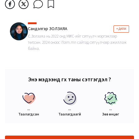
Сандэлгэр ЗОЛЗАЯА
+ ДАГАХ
С.Золзаяа нь 2022 онд МҮИС-ийг сэтгүүлч мэргэжлээр
төгссөн. 2024 оноос iToim.mn сайтад сэтгүүлчээр ажиллаж
байна.
Энэ мэдээнд өгөх таны сэтгэгдэл ?
...
...
...
Таалагдсан
Таалагдаагүй
Зөв өнцөг