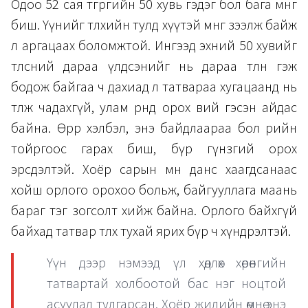
Одоо 52 сая төгрөгийн 50 хувь гэдэг бол бага мөнгө
биш. Үүнийг төлөхийн тулд хүүтэй мөнгө зээлж байж
л аргацаах боломжтой. Ингээд эхний 50 хувийг
төлсний дараа үлдсэнийг нь дараа төлнө гэж
бодож байгаа ч дахиад л татвараа хугацаанд нь
төлж чадахгүй, улам өрөнд орох вий гэсэн айдас
байна. Өөрөөр хэлбэл, энэ байдлаараа бол өрийн
тойргоос гарах биш, бүр гүнзгий орох
эрсдэлтэй. Хоёр сарын өмнө данс хаагдсанаас
хойш орлого орохоо больж, байгууллага маань
бараг тэг зогсолт хийж байна. Орлого байхгүй
байхад татвар төлөх тухай ярих бүр ч хүндрэлтэй.
Үүн дээр нэмээд үл хөдлөх хөрөнгийн
татвартай холбоотой бас нэг ноцтой
асуудал тулгарсан. Хоёр жилийн өмнө энэ