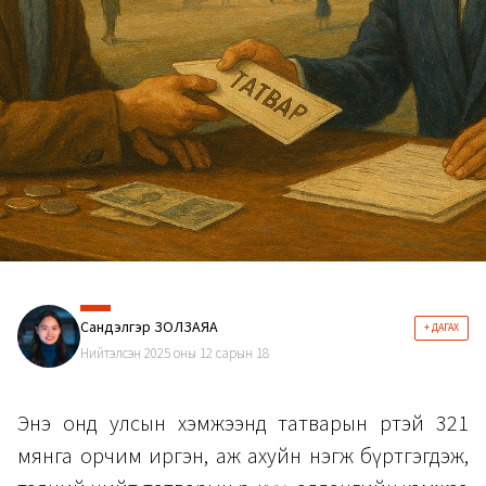
Сандэлгэр ЗОЛЗАЯА
+ ДАГАХ
Нийтэлсэн 2025 оны 12 сарын 18
Энэ онд улсын хэмжээнд татварын өртэй 321
мянга орчим иргэн, аж ахуйн нэгж бүртгэгдэж,