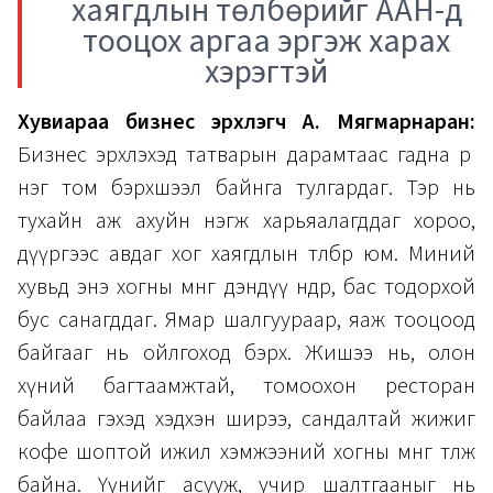
хаягдлын төлбөрийг ААН-д
тооцох аргаа эргэж харах
хэрэгтэй
Хувиараа бизнес эрхлэгч А. Мягмарнаран:
Бизнес эрхлэхэд татварын дарамтаас гадна өөр
нэг том бэрхшээл байнга тулгардаг. Тэр нь
тухайн аж ахуйн нэгж харьяалагддаг хороо,
дүүргээс авдаг хог хаягдлын төлбөр юм. Миний
хувьд энэ хогны мөнгө дэндүү өндөр, бас тодорхой
бус санагддаг. Ямар шалгуураар, яаж тооцоод
байгааг нь ойлгоход бэрх. Жишээ нь, олон
хүний багтаамжтай, томоохон ресторан
байлаа гэхэд хэдхэн ширээ, сандалтай жижиг
кофе шоптой ижил хэмжээний хогны мөнгө төлж
байна. Үүнийг асууж, учир шалтгааныг нь