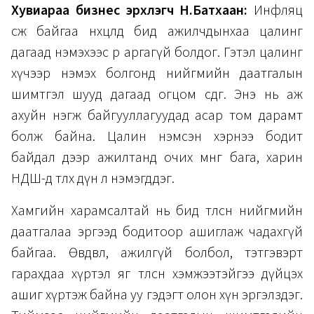
Хувиараа бизнес эрхлэгч Н.Батхаан:
Инфляц
өсөж байгаа нөхцөлд бид ажилчдынхаа цалинг
дагаад нэмэхээс өөр аргагүй болдог. Гэтэл цалинг
хүчээр нэмэх болгонд нийгмийн даатгалын
шимтгэл шууд дагаад огцом өсдөг. Энэ нь аж
ахуйн нэгж байгууллагуудад асар том дарамт
болж байна. Цалин нэмсэн хэрнээ бодит
байдал дээр ажилтанд очих мөнгө бага, харин
НДШ-д төлөх дүн л нэмэгддэг.
Хамгийн харамсалтай нь бид төлсөн нийгмийн
даатгалаа эргээд бодитоор ашиглаж чадахгүй
байгаа. Өвдвөл, ажилгүй болбол, тэтгэвэрт
гарахдаа хүртэл яг төлсөн хэмжээтэйгээ дүйцэх
ашиг хүртэж байна уу гэдэгт олон хүн эргэлздэг.