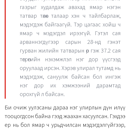
газрыг худалдаж авахад ямар нэгэн
татвар төлөх талаар хэн ч тайлбарлаж,
мэдэгдэж байгаагүй. Тэр цагаас хойш ч
ямар ч мэдэгдэл ирээгүй. Гэтэл сая
арваннэгдүгээр сарын 28-нд гэнэт
гурван жилийн татварын өр гэж 37.2 сая
төгрөгийн нэхэмжлэл нэг дор үүсгээд
оруулаад ирсэн. Хэрэв улирал тутамд нь
мэдэгдэж, сануулж байсан бол ингэж
нэг дор их хэмжээний дарамтад
орохгүй л байсан.
Би очиж уулзсаны дараа нэг улирлын дүн илүү
тооцогдсон байна гээд жаахан хасуулсан. Гэхдээ
ер нь бол ямар ч урьдчилсан мэдэгдэлгүйгээр,