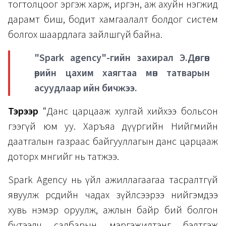
тогтолцоог эргэж харж, иргэн, аж ахуйн нэгжид
дарамт биш, бодит хамгаалалт болдог систем
болгох шаардлага зайлшгүй байна.
"Spark agency"-гийн захирал Э.Дөлгөөн
өөрийн цахим хаягтаа мөн татварын
асуудлаар ийн бичжээ.
Тэрээр
“Данс царцааж хулгай хийхээ больсон
гээгүй юм уу. Харъяа дүүргийн Нийгмийн
даатгалын газраас байгууллагын данс царцааж
доторх мөнгийг нь татжээ.
Spark Agency нь үйл ажиллагаагаа тасралтгүй
явуулж өөрсдийн чадах зүйлсээрээ нийгэмдээ
хувь нэмэр оруулж, ажлын байр бий болгон
бүтээлч салбарын мэргэжилтэнг бэлтгэж