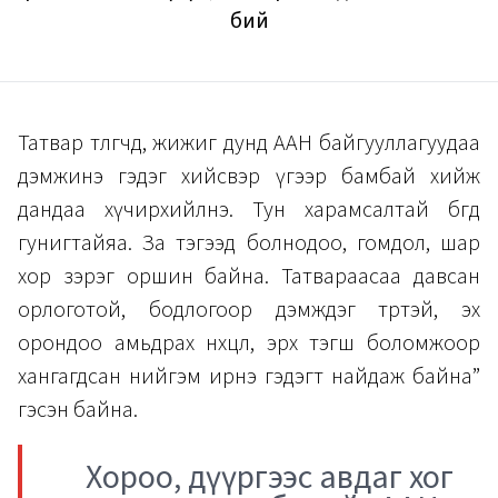
бий
Татвар төлөгчдөө, жижиг дунд ААН байгууллагуудаа
дэмжинэ гэдэг хийсвэр үгээр бамбай хийж
дандаа хүчирхийлнэ. Тун харамсалтай бөгөөд
гунигтайяа. За тэгээд болнодоо, гомдол, шар
хор зэрэг оршин байна. Татвараасаа давсан
орлоготой, бодлогоор дэмждэг төртэй, эх
орондоо амьдрах нөхцөл, эрх тэгш боломжоор
хангагдсан нийгэм ирнэ гэдэгт найдаж байна”
гэсэн байна.
Хороо, дүүргээс авдаг хог