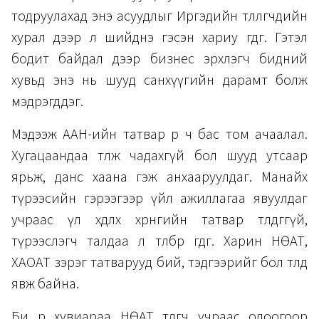
тодруулахад энэ асуудлыг Иргэдийн төлөөлөгчдийн
хурал дээр л шийднэ гэсэн хариу өгдөг. Гэтэл
бодит байдал дээр бизнес эрхлэгч бидний
хувьд энэ нь шууд санхүүгийн дарамт болж
мэдрэгддэг.
Мэдээж ААН-ийн татвар өөрөө ч бас том ачаалал.
Хугацаандаа төлж чадахгүй бол шууд утсаар
ярьж, данс хаана гэж анхааруулдаг. Манайх
түрээсийн гэрээгээр үйл ажиллагаа явуулдаг
учраас үл хөдлөх хөрөнгийн татвар төлдөггүй,
түрээслэгч талдаа л төлбөрөө өгдөг. Харин НӨАТ,
ХАОАТ зэрэг татварууд бий, тэдгээрийг бол төлөөд
явж байна.
Би өөрөө хувиараа НӨАТ төлөгч учраас одоогоор