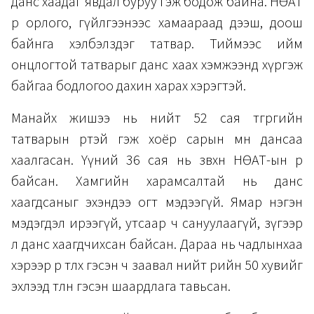
данс хаадаг явдал буруу гэж бодож байна. НӨАТ
өөрөө орлого, гүйлгээнээс хамаараад дээш, доош
байнга хэлбэлздэг татвар. Тиймээс ийм
онцлогтой татварыг данс хаах хэмжээнд хүргэж
байгаа бодлогоо дахин харах хэрэгтэй.
Манайх жишээ нь нийт 52 сая төгрөгийн
татварын өртэй гэж хоёр сарын өмнө дансаа
хаалгасан. Үүний 36 сая нь зөвхөн НӨАТ-ын өр
байсан. Хамгийн харамсалтай нь данс
хаагдсаныг эхэндээ огт мэдээгүй. Ямар нэгэн
мэдэгдэл ирээгүй, утсаар ч сануулаагүй, зүгээр
л данс хаагдчихсан байсан. Дараа нь чадлынхаа
хэрээр өрөө төлөх гэсэн ч заавал нийт өрийн 50 хувийг
эхлээд төлнө гэсэн шаардлага тавьсан.