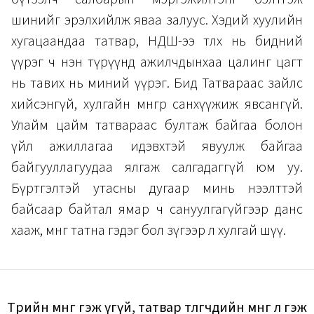
шинийг эрэлхийлж яваа залуус. Хэдий хуулийн
хугацаандаа татвар, НДШ-ээ төлөх нь бидний
үүрэг ч нэн түрүүнд ажилчдынхаа цалинг цагт
нь тавих нь миний үүрэг. Бид Татвараас зайлс
хийсэнгүй, хулгайн мөнгөөр санхүүжиж явсангүй.
Улайм цайм татвараас бултаж байгаа болон
үйл ажиллагаа идэвхтэй явуулж байгаа
байгууллагуудаа ялгаж салгадаггүй юм уу.
Бүртгэлтэй утасны дугаар минь нээлттэй
байсаар байтал ямар ч сануулгагүйгээр данс
хааж, мөнгө татна гэдэг бол зүгээр л хулгай шүү.
Төрийн мөнгө гэж үгүй, татвар төлөгчдийн мөнгө л гэж