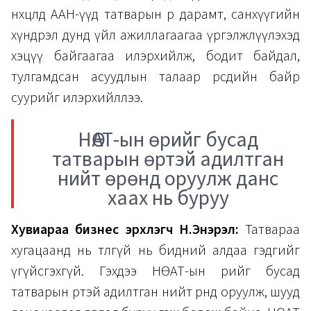
нөхцөлд ААН-үүд татварын өр дарамт, санхүүгийн
хүндрэл дунд үйл ажиллагаагаа үргэлжлүүлэхэд
хэцүү байгаагаа илэрхийлж, бодит байдал,
тулгамдсан асуудлын талаар өөрсдийн байр
суурийг илэрхийллээ.
НӨАТ-ын өрийг бусад
татварын өртэй адилтган
нийт өрөнд оруулж данс
хаах нь буруу
Хувиараа бизнес эрхлэгч Н.Энэрэл:
Татвараа
хугацаанд нь төлөөгүй нь бидний алдаа гэдгийг
үгүйсгэхгүй. Гэхдээ НӨАТ-ын өрийг бусад
татварын өртэй адилтган нийт өрөнд оруулж, шууд