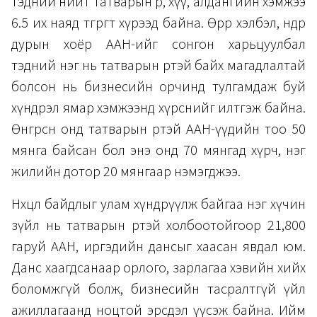
тэдний нийт татварын өр, хүү, алдангийн хэмжээ
6.5 их наяд төгрөгт хүрээд байна. Өөрөөр хэлбэл, өнөөдөр
дурын хоёр ААН-ийг сонгон харьцуулбал
тэдний нэг нь татварын өртэй байх магадлалтай
болсон нь бизнесийн орчинд тулгамдаж буй
хүндрэл ямар хэмжээнд хүрснийг илтгэж байна.
Өнгөрсөн онд татварын өртэй ААН-үүдийн тоо 50
мянга байсан бол энэ онд 70 мянгад хүрч, нэг
жилийн дотор 20 мянгаар нэмэгджээ.
Нөхцөл байдлыг улам хүндрүүлж байгаа нэг хүчин
зүйл нь татварын өртэй холбоотойгоор 21,800
гаруй ААН, иргэдийн дансыг хаасан явдал юм.
Данс хаагдсанаар орлого, зарлагаа хэвийн хийх
боломжгүй болж, бизнесийн тасралтгүй үйл
ажиллагаанд ноцтой эрсдэл үүсэж байна. Ийм