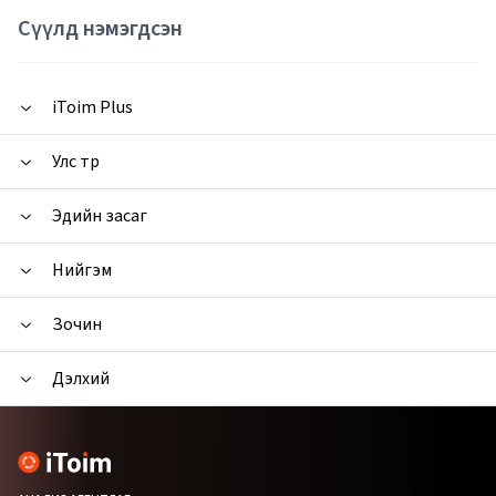
Сүүлд нэмэгдсэн
iToim Plus
Улс төр
Эдийн засаг
Нийгэм
Зочин
Дэлхий