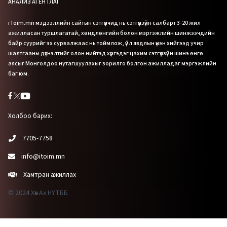
АНАЛИЗ АГЕНТЛАГ
iToim.mn мэдээллийн сайтын сэтгүүлчид нь сэтгүүлзүйн салбарт 3-20 жил
ажилласан туршлагатай, хөндлөнгийн болон мэргэжлийн шинжээчдийн
байр суурийг эх сурвалжаас нь тоймлож, үйл явдлын үнэн хийгээд учир
шалтгааны дүгнэлтийг олон нийтэд хүргэдэг цахим сэтгүүлзүйн шинэ өнгө
аясыг Монголдоо нутагшуулахыг зорилго болгон ажилладаг мэргэжлийн
баг юм.
Холбоо барих:
7705-7758
info@itoim.mn
Хамтран ажиллах
© 2024 Хөх Ах НҮТББ