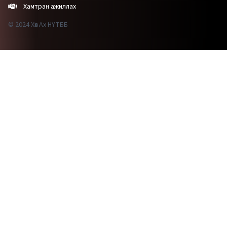
Хамтран ажиллах
© 2024 Хөх Ах НҮТББ