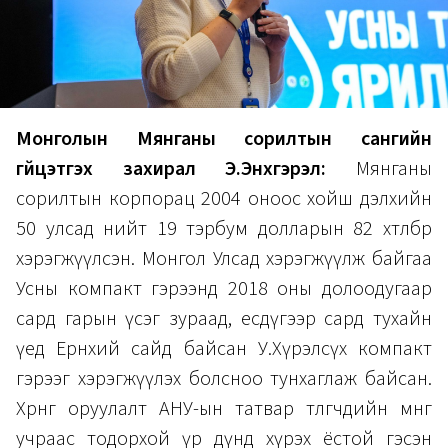
Монголын Мянганы сорилтын сангийн
гүйцэтгэх захирал Э.Энхгэрэл:
Мянганы
сорилтын корпорац 2004 оноос хойш дэлхийн
50 улсад нийт 19 тэрбум долларын 82 хөтөлбөр
хэрэгжүүлсэн. Монгол Улсад хэрэгжүүлж байгаа
Усны компакт гэрээнд 2018 оны долоодугаар
сард гарын үсэг зураад, есдүгээр сард тухайн
үед Ерөнхий сайд байсан У.Хүрэлсүх компакт
гэрээг хэрэгжүүлэх болсноо тунхаглаж байсан.
Хөрөнгө оруулалт АНУ-ын татвар төлөгчдийн мөнгө
учраас тодорхой үр дүнд хүрэх ёстой гэсэн