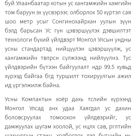
буй Улаанбаатар хотын ус хангамжийн хамгийн
том баруун эх үүсвэрээс олборлох 50 хүртэл сая
шоо метр усыг Сонгинохайрхан уулын зүүн
бэлд барьсан Ус гүн цэвэршүүлэх дэвшилтэт
технологи бүхий үйлдвэрт Монгол Улсын ундны
усны стандартад нийцүүлэн цэвэршүүлж, ус
хангамжийн төвлөрсөн сүлжээнд нийлүүлнэ. Тус
үйлдвэрийн бүтээн байгуулалт өнөөдөр 99.5 хувьд
хүрээд байгаа бөгөөд туршилт тохируулгын ажил
ид үргэлжилж байна.
Усны Компактын хоёр дахь төслийн хүрээнд
Монгол Улсад анх удаа Хаягдал ус дахин
боловсруулах томоохон үйлдвэрийг, ус
дамжуулах шугам хоолой, ус нөөцлөх сав, өргөлтийн
шахуургын станц, холбогдох дэд бүтцийн нь