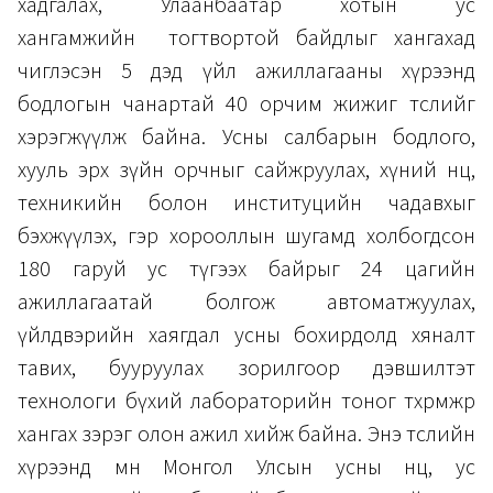
хадгалах, Улаанбаатар хотын ус
хангамжийн тогтвортой байдлыг хангахад
чиглэсэн 5 дэд үйл ажиллагааны хүрээнд
бодлогын чанартай 40 орчим жижиг төслийг
хэрэгжүүлж байна. Усны салбарын бодлого,
хууль эрх зүйн орчныг сайжруулах, хүний нөөц,
техникийн болон институцийн чадавхыг
бэхжүүлэх, гэр хорооллын шугамд холбогдсон
180 гаруй ус түгээх байрыг 24 цагийн
ажиллагаатай болгож автоматжуулах,
үйлдвэрийн хаягдал усны бохирдолд хяналт
тавих, бууруулах зорилгоор дэвшилтэт
технологи бүхий лабораторийн тоног төхөөрөмжөөр
хангах зэрэг олон ажил хийж байна. Энэ төслийн
хүрээнд мөн Монгол Улсын усны нөөц, ус