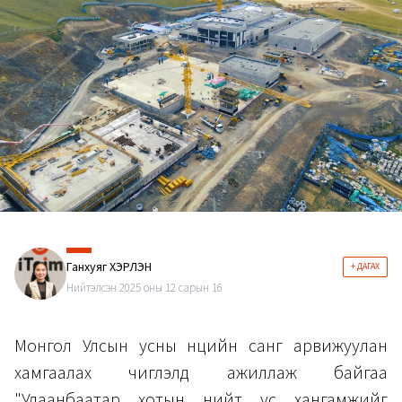
Ганхуяг ХЭРЛЭН
+ ДАГАХ
Нийтэлсэн 2025 оны 12 сарын 16
Монгол Улсын усны нөөцийн санг арвижуулан
хамгаалах чиглэлд ажиллаж байгаа
"Улаанбаатар хотын нийт ус хангамжийг