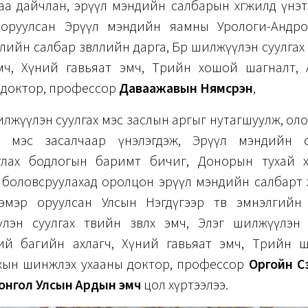
аа дайчлан, эрүүл мэндийн салбарын хөгжилд үнэт
оруулсан Эрүүл мэндийн яамны Урологи-Андро
ийн салбар зөвлөлийн дарга, Бөөр шилжүүлэн суулга
 эмч, Хүний гавьяат эмч, Төрийн хошой шагналт, 
 доктор, профессор
Даваажавын Нямсүрэн
,
илжүүлэн суулгах мэс заслын аргыг нутагшуулж, оло
г мэс засалчаар үнэлэгдэж, Эрүүл мэндийн с
лах бодлогын баримт бичиг, Донорын тухай х
г боловсруулахад оролцон эрүүл мэндийн салбарт
эмэр оруулсан Улсын Нэгдүгээр төв эмнэлгийн
лэн суулгах төвийн зөвлөх эмч, Элэг шилжүүлэн 
ий багийн ахлагч, Хүний гавьяат эмч, Төрийн ш
хын шинжлэх ухааны доктор, профессор
Оргойн С
онгол Улсын
Ардын эмч
цол хүртээлээ.