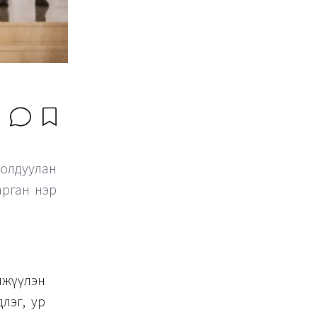
олдуулан
арган нэр
лжүүлэн
лэг, ур