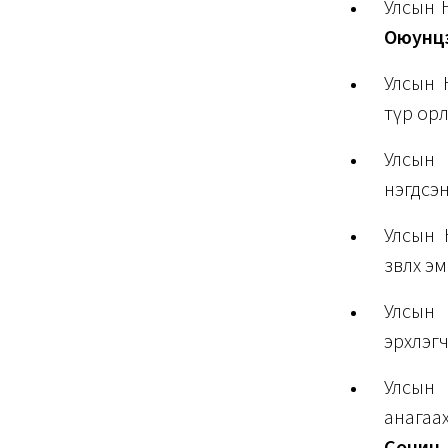
Улсын 
Оюунцэ
Улсын 
түр ор
Улсын 
нэгдсэн
Улсын 
зөвлөх э
Улсын 
эрхлэг
Улсын 
анагаа