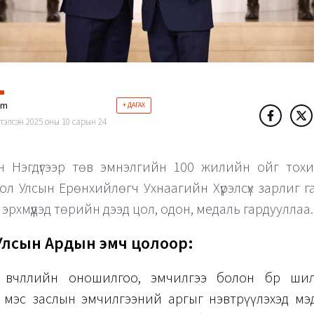
im
+ ДАГАХ
тэлсэн 2025 оны 10 сарын 24
н Нэгдүгээр төв эмнэлгийн 100 жилийн ойг тохи
ол Улсын Ерөнхийлөгч Ухнаагийн Хүрэлсүх зарлиг г
 эрхмүүдэд төрийн дээд цол, одон, медаль гардууллаа.
Улсын Ардын эмч цолоор:
й өвчлөлийн оношилгоо, эмчилгээ болон бөөр ши
х мэс заслын эмчилгээний аргыг нэвтрүүлэхэд мэд