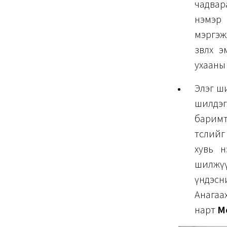
чадвар
нэмэр 
мэргэжл
зөвлөх
ухааны
Элэг ш
шилдэ
баримт
төслий
хувь н
шилжүү
үндэсн
Анагаа
нарт
М