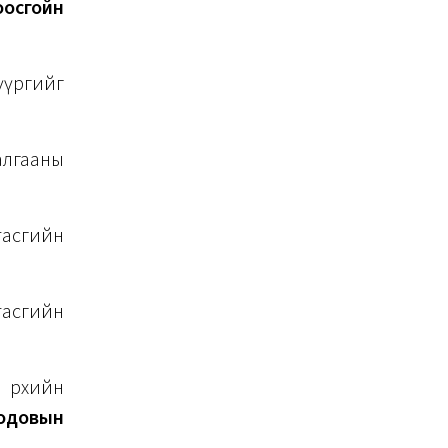
оосгойн
үүргийг
алгааны
тасгийн
тасгийн
 өрхийн
одовын