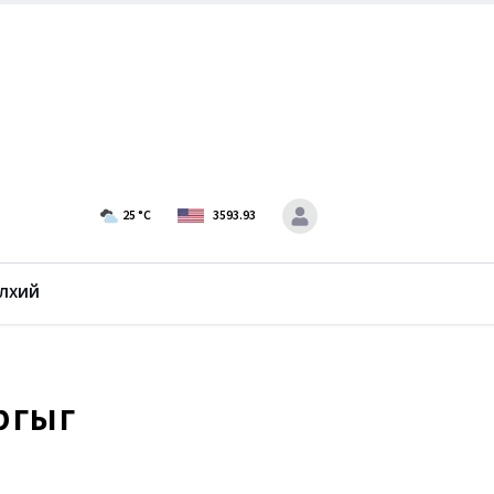
25
°C
3593.93
лхий
аргыг