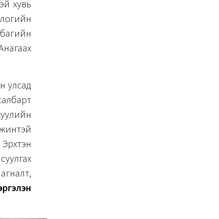
эй хувь
логийн
х багийн
Анагаах
н улсад
албарт
уулийн
 жинтэй
 Эрхтэн
суулгах
агналт,
эргэлэн