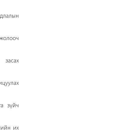
удлалын
 жолооч
 засах
ицуулах
га зүйч
гийн их