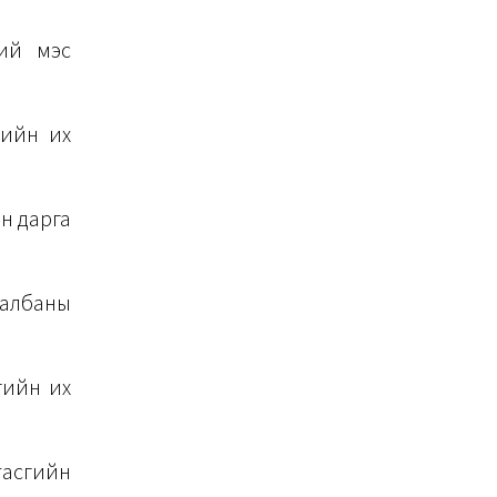
ний мэс
вийн их
н дарга
 албаны
гийн их
тасгийн