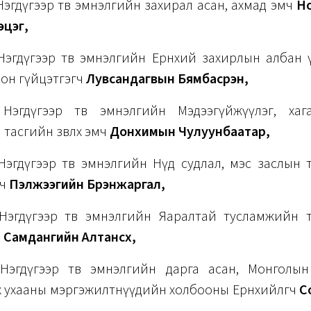
Нэгдүгээр төв эмнэлгийн захирал асан, ахмад эмч
Н
цэг,
Нэгдүгээр төв эмнэлгийн Ерөнхий захирлын албан 
лон гүйцэтгэгч
Лувсандагвын Бямбасүрэн,
Нэгдүгээр төв эмнэлгийн Мэдээгүйжүүлэг, хаг
 тасгийн зөвлөх эмч
Донхимын Чулуунбаатар,
Нэгдүгээр төв эмнэлгийн Нүд судлал, мэс заслын 
мч
Пэлжээгийн Бүрэнжаргал,
Нэгдүгээр төв эмнэлгийн Яаралтай тусламжийн 
ч
Самдангийн Алтансүх,
Нэгдүгээр төв эмнэлгийн дарга асан, Монголын
х ухааны мэргэжилтнүүдийн холбооны Ерөнхийлөгч
С