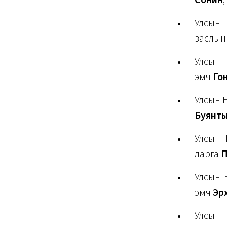
Сонин
,
Улсын 
заслын
Улсын 
эмч
Гон
Улсын Н
Буянт
Улсын 
дарга
П
Улсын 
эмч
Эр
Улсын 