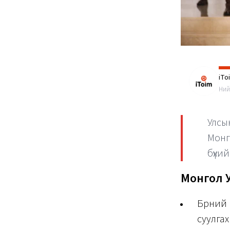
iTo
Ний
Улсы
Монг
бүхий
Монгол 
Бөөрни
суулга