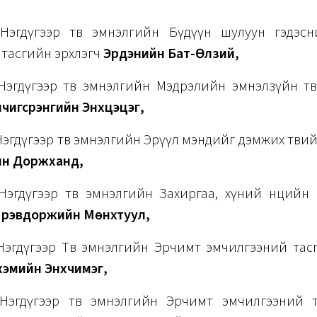
Нэгдүгээр төв эмнэлгийн Бүдүүн шулуун гэдэс
 тасгийн эрхлэгч
Эрдэнийн Бат-Өлзий,
Нэгдүгээр төв эмнэлгийн Мэдрэлийн эмнэлзүйн тө
чигсүрэнгийн Энхцэцэг,
эгдүгээр төв эмнэлгийн Эрүүл мэндийг дэмжих төвий
ын Доржханд,
Нэгдүгээр төв эмнэлгийн Захиргаа, хүний нөөцийн
үрэвдоржийн Мөнхтуул,
Нэгдүгээр Төв эмнэлгийн Эрчимт эмчилгээний тас
хэмийн Энхчимэг,
Нэгдүгээр төв эмнэлгийн Эрчимт эмчилгээний 