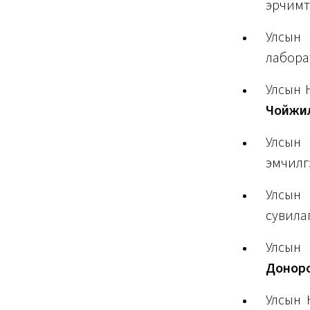
эрчимт
Улсын 
лабора
Улсын 
Чойжил
Улсын
эмчилг
Улсын 
сувила
Улсын 
Доноро
Улсын 