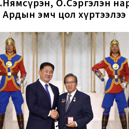
.Нямсүрэн, О.Сэргэлэн на
Ардын эмч цол хүртээлээ