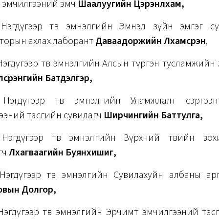
 эмчилгээний эмч
Шаалуугийн Цэрэнлхам,
Нэгдүгээр төв эмнэлгийн Эмнэл зүйн эмгэг с
торын ахлах лаборант
Даваадоржийн Лхамсүрэн
,
Нэгдүгээр төв эмнэлгийн Алсын түргэн тусламжийн
сүрэнгийн Батдэлгэр,
 Нэгдүгээр төв эмнэлгийн Уламжлалт сэргээн
ээний тасгийн сувилагч
Ширчингийн Баттулга,
Нэгдүгээр төв эмнэлгийн Зүрхний төвийн зох
гч
Лхагваагийн Буянхишиг,
Нэгдүгээр төв эмнэлгийн Сувилахуйн албаны ар
вын Долгор,
Нэгдүгээр төв эмнэлгийн Эрчимт эмчилгээний тас