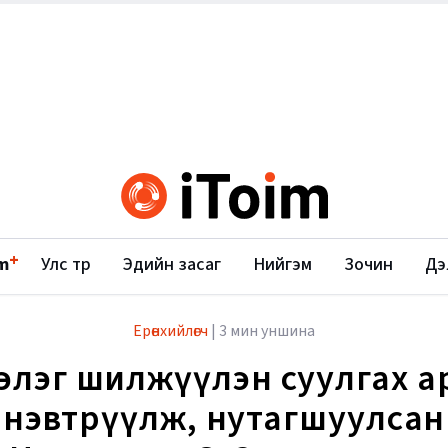
+
m
Улс төр
Эдийн засаг
Нийгэм
Зочин
Дэ
Ерөнхийлөгч
|
3 мин уншина
, элэг шилжүүлэн суулгах 
нэвтрүүлж, нутагшуулсан