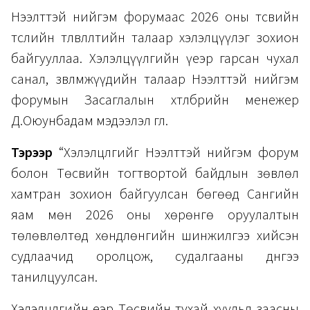
Нээлттэй нийгэм форумаас 2026 оны төсвийн
төслийн төлөвлөлтийн талаар хэлэлцүүлэг зохион
байгууллаа. Хэлэлцүүлгийн үеэр гарсан чухал
санал, зөвлөмжүүдийн талаар Нээлттэй нийгэм
форумын Засаглалын хөтөлбөрийн менежер
Д.Оюунбадам мэдээлэл өглөө.
Тэрээр
“Хэлэлцүүлгийг Нээлттэй нийгэм форум
болон Төсвийн тогтвортой байдлын зөвлөл
хамтран зохион байгуулсан бөгөөд Сангийн
яам мөн 2026 оны хөрөнгө оруулалтын
төлөвлөлтөд хөндлөнгийн шинжилгээ хийсэн
судлаачид оролцож, судалгааны дүнгээ
танилцуулсан.
Хэлэлцүүлгийн үеэр Төсвийн тухай хуульд заасны