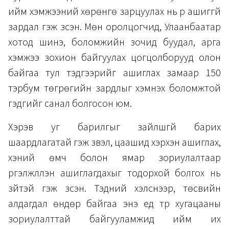
ийм хэмжээний хөрөнгө зарцуулах нь үр ашиггүй
зардал гэж үзсэн. Мөн оролцогчид, Улаанбаатар
хотод шинэ, боломжийн зочид буудал, арга
хэмжээ зохион байгуулах цогцолборууд олон
байгаа тул тэдгээрийг ашиглах замаар 150
тэрбум төгрөгийн зардлыг хэмнэх боломжтой
гэдгийг санал болгосон юм.
Хэрэв уг барилгыг зайлшгүй барих
шаардлагатай гэж үзвэл, цаашид хэрхэн ашиглах,
хэний өмч болон ямар зориулалтаар
үргэлжлүүлэн ашиглагдахыг тодорхой болгох нь
зүйтэй гэж үзсэн. Тэдний хэлснээр, төсвийн
алдагдал өндөр байгаа энэ үед түр хугацааны
зориулалттай байгууламжид ийм их