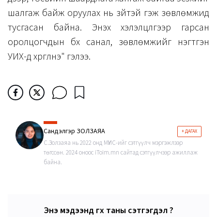
шалгаж байж оруулах нь зүйтэй гэж зөвлөмжид
тусгасан байна. Энэхүү хэлэлцүүлгээр гарсан
оролцогчдын бүх санал, зөвлөмжийг нэгтгэн
УИХ-д хүргүүлнэ" гэлээ.
Сандэлгэр ЗОЛЗАЯА
+ ДАГАХ
С.Золзаяа нь 2022 онд МҮИС-ийг сэтгүүлч мэргэжлээр
төгссөн. 2024 оноос iToim.mn сайтад сэтгүүлчээр ажиллаж
байна.
Энэ мэдээнд өгөх таны сэтгэгдэл ?