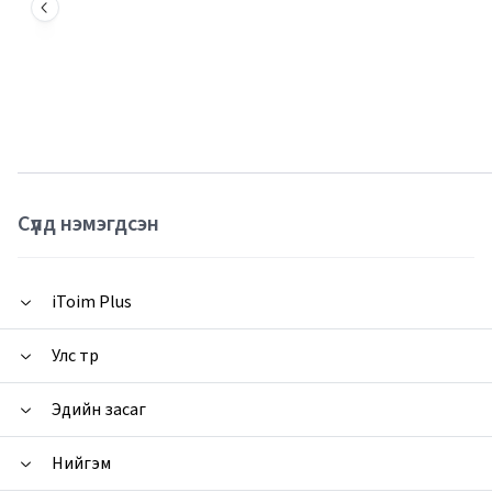
Сүүлд нэмэгдсэн
iToim Plus
Улс төр
Эдийн засаг
Нийгэм