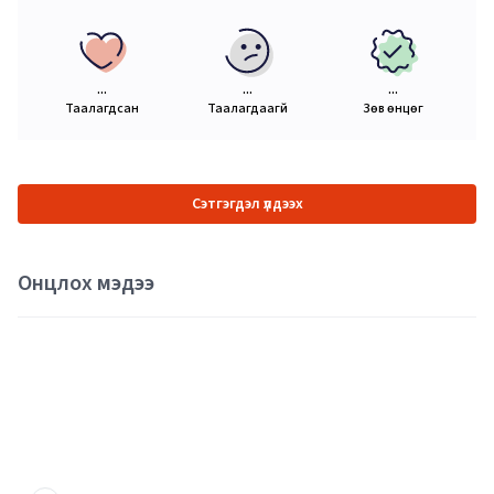
...
...
...
Таалагдсан
Таалагдаагүй
Зөв өнцөг
Сэтгэгдэл үлдээх
Онцлох мэдээ