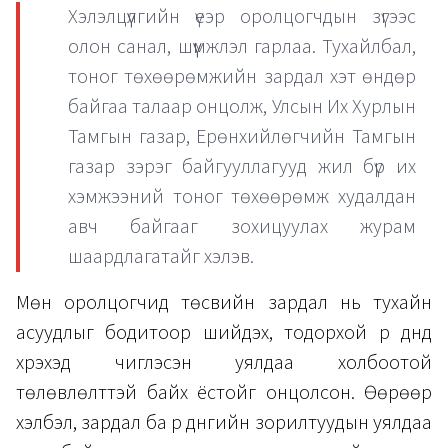
Хэлэлцүүлгийн үеэр оролцогчдын зүгээс
олон санал, шүүмжлэл гарлаа. Тухайлбал,
тоног төхөөрөмжийн зардал хэт өндөр
байгаа талаар онцолж, Улсын Их Хурлын
Тамгын газар, Ерөнхийлөгчийн Тамгын
газар зэрэг байгууллагууд жил бүр их
хэмжээний тоног төхөөрөмж худалдан
авч байгааг зохицуулах журам
шаардлагатайг хэлэв.
Мөн оролцогчид төсвийн зардал нь тухайн
асуудлыг бодитоор шийдэх, тодорхой үр дүнд
хүрэхэд чиглэсэн уялдаа холбоотой
төлөвлөлттэй байх ёстойг онцолсон. Өөрөөр
хэлбэл, зардал ба үр дүнгийн зорилтуудын уялдаа