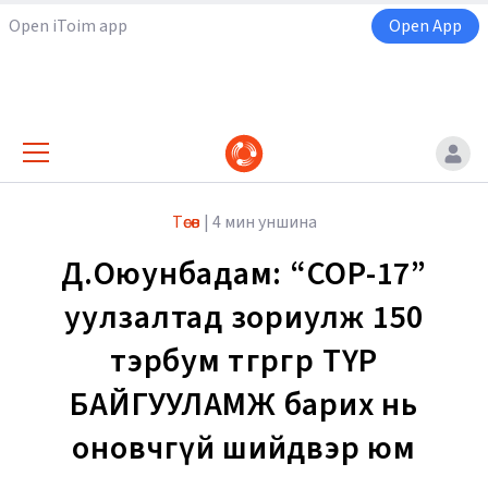
Open iToim app
Open App
Төсөв
|
4 мин уншина
Д.Оюунбадам: “COP-17”
уулзалтад зориулж 150
тэрбум төгрөгөөр ТҮР
БАЙГУУЛАМЖ барих нь
оновчгүй шийдвэр юм