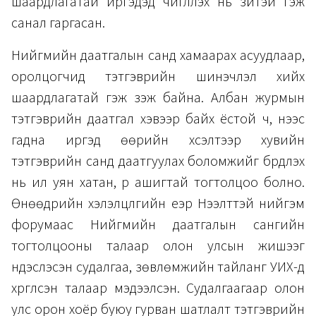
шаардлагатай иргэдэд чиглүүлэх нь зүйтэй гэж
санал гаргасан.
Нийгмийн даатгалын санд хамаарах асуудлаар,
оролцогчид тэтгэврийн шинэчлэл хийх
шаардлагатай гэж үзэж байна. Албан журмын
тэтгэврийн даатгал хэвээр байх ёстой ч, үүнээс
гадна иргэд өөрийн хүсэлтээр хувийн
тэтгэврийн санд даатгуулах боломжийг бүрдүүлэх
нь илүү уян хатан, үр ашигтай тогтолцоо болно.
Өнөөдрийн хэлэлцүүлгийн үеэр Нээлттэй нийгэм
форумаас Нийгмийн даатгалын сангийн
тогтолцооны талаар олон улсын жишээг
үндэслэсэн судалгаа, зөвлөмжийн тайланг УИХ-д
хүргүүлсэн талаар мэдээлсэн. Судалгаагаар олон
улс орон хоёр буюу гурван шатлалт тэтгэврийн