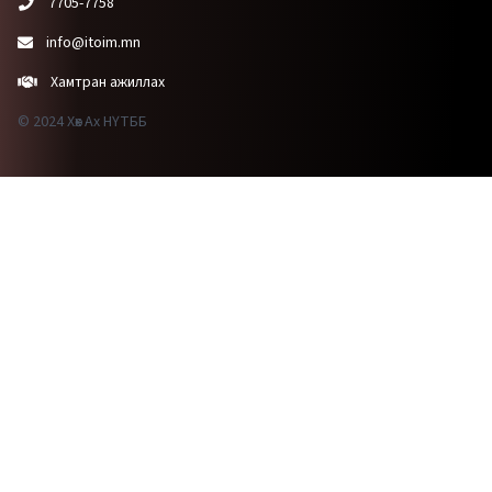
7705-7758
info@itoim.mn
Хамтран ажиллах
© 2024 Хөх Ах НҮТББ