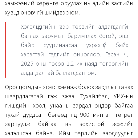
хэмжээний хөрөнгө оруулах нь эдийн засгийн
хувьд оновчгүй шийдвэр юм.
Хэлэлцүүлгийн үеэр төсвийг алдагдалгүй
батлах зарчмыг баримтлах ёстой, энэ
байр сууринаасаа ухрахгүй байх
хэрэгтэй гэдгийг онцоллоо. Гэсэн ч,
2025 оны төсөв 1.2 их наяд төгрөгийн
алдагдалтай батлагдсан юм.
Оролцогчдын зүгээс хэмнэж болох зардлыг танах
шаардлагатай гэж үзжээ. Тухайлбал, УИХ-ын
гишүүдийн хоол, унааны зардал өндөр байгаа
тухай дурдсан бөгөөд үүнд 900 мянган төгрөг
зарцуулж байгаа нь зохистой эсэхийг
хэлэлцсэн байна. Ийм төрлийн зардлуудыг