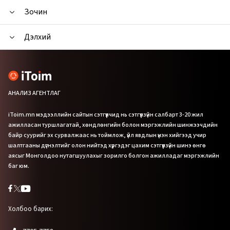
Зочин
Дэлхий
АНАЛИЗ АГЕНТЛАГ
iToim.mn мэдээллийн сайтын сэтгүүлчид нь сэтгүүлзүйн салбарт 3-20 жил
ажилласан туршлагатай, хөндлөнгийн болон мэргэжлийн шинжээчдийн
байр суурийг эх сурвалжаас нь тоймлож, үйл явдлын үнэн хийгээд учир
шалтгааны дүгнэлтийг олон нийтэд хүргэдэг цахим сэтгүүлзүйн шинэ өнгө
аясыг Монголдоо нутагшуулахыг зорилго болгон ажилладаг мэргэжлийн
баг юм.
Холбоо барих: