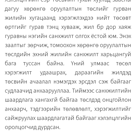
дагуу хөрөнгө оруулалтын төслийг гурван
жилийн хугацаанд хэрэгжүүлэхдээ нийт төсөвт
өртгийг гурав тэнцүү хувааж, жил бүр дор хаяж
гуравны нэгийн санхүүжилт олгох ёстой юм. Энэхүү
заалтыг зөрчиж, томоохон хөрөнгө оруулалтын
төслүүдийн эхний жилийн санхүүжилт харьцангуй
бага туссан байна. Үүний улмаас төсөл
хэрэгжилт удаашрах, дараагийн жилүүдэд
төсвийн ачаалал нэмэгдэх эрсдэл үүсэж байгааг
судлаачид анхаарууллаа. Тиймээс санхүүжилтийн
шаардлага хангахгүй байгаа төслүүдэд онцгойлон
анхаарч, тэдгээрийн төлөвлөлт, хэрэгжилтийг
сайжруулах шаардлагатай байгааг хэлэлцүүлгийн
оролцогчид дурдсан.