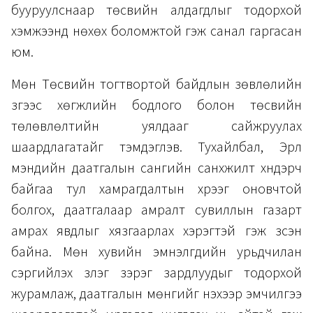
бууруулснаар төсвийн алдагдлыг тодорхой
хэмжээнд нөхөх боломжтой гэж санал гаргасан
юм.
Мөн Төсвийн тогтвортой байдлын зөвлөлийн
зүгээс хөгжлийн бодлого болон төсвийн
төлөвлөлтийн уялдааг сайжруулах
шаардлагатайг тэмдэглэв. Тухайлбал, Эрүүл
мэндийн даатгалын сангийн санхүүжилт хүндэрч
байгаа тул хамрагдалтын хүрээг оновчтой
болгох, даатгалаар амралт сувиллын газарт
амрах явдлыг хязгаарлах хэрэгтэй гэж үзсэн
байна. Мөн хувийн эмнэлгүүдийн урьдчилан
сэргийлэх үзлэг зэрэг зардлуудыг тодорхой
журамлаж, даатгалын мөнгийг үнэхээр эмчилгээ