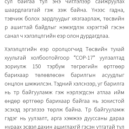
сул байгаа тул энэ чиглэлээр сайжруулах
шаардлагатай гэж үзэж байна. Үүнээс гадна,
тэвчиж болох зардлуудыг хязгаарлаж, төсвийн
үр ашигтай байдлыг нэмэгдүүлэх хэрэгтэй гэсэн
санал ч хэлэлцүүлгийн үеэр олон дурдагдлаа.
Хэлэлцүүлгийн үеэр оролцогчид Төсвийн тухай
хуультай холбоотойгоор “COP-17” уулзалтад
зориулж 150 тэрбум төгрөгийн өртгөөр
барихаар төлөвлөсөн барилгын асуудлыг
онцлон шүүмжилсэн. Тэдний хэлснээр, уг барилга
нь түр байгууламж гэж нэрлэгдсэн атлаа ийм
өндөр өртгөөр барихаар байгаа нь зохистой
эсэхэд эргэлзээ төрүүлж байна. Түр байгууламж
гэдэг нь уулзалт, арга хэмжээ дууссаны дараа
нураах эсвэл дахин ашиглахгүй гэсэн утгатай тул