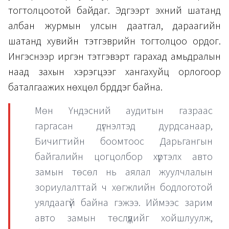
тогтолцоотой байдаг. Эдгээрт эхний шатанд
албан журмын улсын даатгал, дараагийн
шатанд хувийн тэтгэврийн тогтолцоо ордог.
Ингэснээр иргэн тэтгэвэрт гарахад амьдралын
наад захын хэрэгцээг хангахуйц орлогоор
баталгаажих нөхцөл бүрддэг байна.
Мөн Үндэсний аудитын газраас
гаргасан дүгнэлтэд дурдсанаар,
Бичигтийн боомтоос Дарьгангын
байгалийн цогцолбор хүртэлх авто
замын төсөл нь аялал жуулчлалын
зориулалттай ч хөгжлийн бодлоготой
уялдаагүй байна гэжээ. Иймээс зарим
авто замын төслүүдийг хойшлуулж,