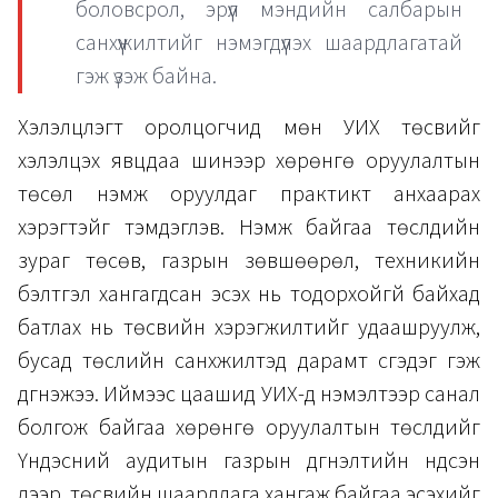
боловсрол, эрүүл мэндийн салбарын
санхүүжилтийг нэмэгдүүлэх шаардлагатай
гэж үзэж байна.
Хэлэлцүүлэгт оролцогчид мөн УИХ төсвийг
хэлэлцэх явцдаа шинээр хөрөнгө оруулалтын
төсөл нэмж оруулдаг практикт анхаарах
хэрэгтэйг тэмдэглэв. Нэмж байгаа төслүүдийн
зураг төсөв, газрын зөвшөөрөл, техникийн
бэлтгэл хангагдсан эсэх нь тодорхойгүй байхад
батлах нь төсвийн хэрэгжилтийг удаашруулж,
бусад төслийн санхүүжилтэд дарамт үүсгэдэг гэж
дүгнэжээ. Иймээс цаашид УИХ-д нэмэлтээр санал
болгож байгаа хөрөнгө оруулалтын төслүүдийг
Үндэсний аудитын газрын дүгнэлтийн үндсэн
дээр, төсвийн шаардлага хангаж байгаа эсэхийг