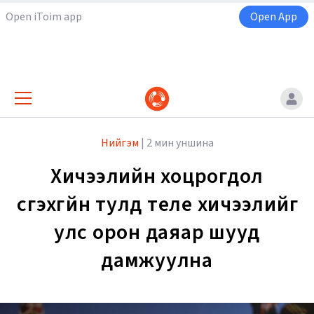
Open iToim app
Open App
Нийгэм
|
2 мин уншина
Хичээлийн хоцрогдол
үүсгэхгүйн тулд теле хичээлийг
улс орон даяар шууд
дамжуулна