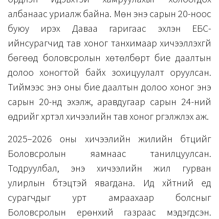
албанаас уриалж байна. Мөн энэ сарын 20-ноос
буюу ирэх Даваа гаригаас эхлэн ЕБС-
ийнсурагчид тав хоног танхимаар хичээллэхгүй
бөгөөд боловсролын хөтөлбөрт бие даалтын
долоо хоногтой байх зохицуулалт оруулсан.
Тиймээс энэ оны бие даалтын долоо хоног энэ
сарын 20-нд эхэлж, аравдугаар сарын 24-ний
өдрийг хүртэл хичээлийн тав хоног үргэлжлэх аж.
2025–2026 оны хичээлийн жилийн бүтцийг
Боловсролын яамнаас танилцуулсан.
Тодруулбал, энэ хичээлийн жил гурван
улирлын бүтэцтэй явагдана. Ид хүйтний үед
сурагчдыг урт амраахаар болсныг
Боловсролын ерөнхий газраас мэдэгдсэн.