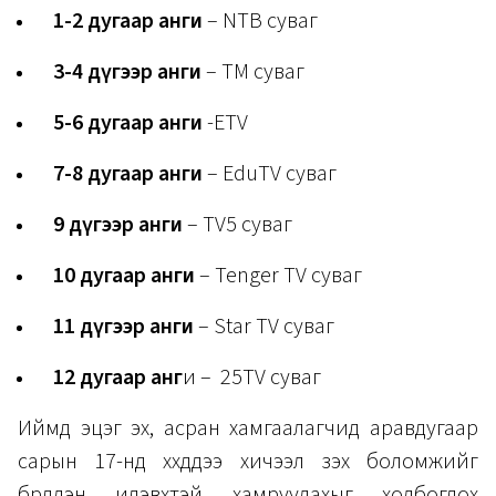
1-2 дугаар анги
– NTB суваг
3-4 дүгээр анги
– TM суваг
5-6 дугаар анги
-ETV
7-8 дугаар анги
– EduTV суваг
9 дүгээр анги
– TV5 суваг
10 дугаар анги
– Tenger TV суваг
11 дүгээр анги
– Star TV суваг
12 дугаар анг
и – 25TV суваг
Иймд эцэг эх, асран хамгаалагчид аравдугаар
сарын 17-нд хүүхдүүдээ хичээл үзэх боломжийг
бүрдүүлэн идэвхтэй хамруулахыг холбогдох