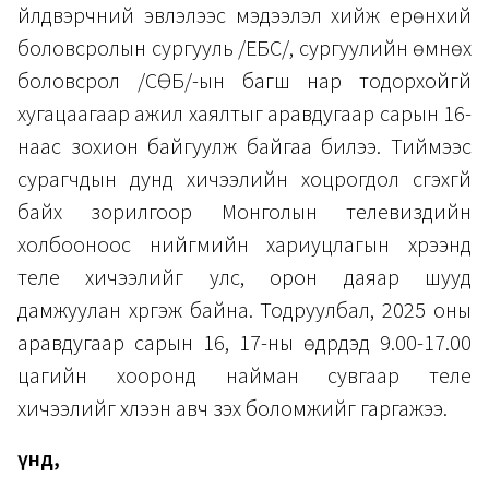
үйлдвэрчний эвлэлээс мэдээлэл хийж ерөнхий
боловсролын сургууль /ЕБС/, сургуулийн өмнөх
боловсрол /СӨБ/-ын багш нар тодорхойгүй
хугацаагаар ажил хаялтыг аравдугаар сарын 16-
наас зохион байгуулж байгаа билээ. Тиймээс
сурагчдын дунд хичээлийн хоцрогдол үүсгэхгүй
байх зорилгоор Монголын телевизүүдийн
холбооноос нийгмийн хариуцлагын хүрээнд
теле хичээлийг улс, орон даяар шууд
дамжуулан хүргэж байна. Тодруулбал, 2025 оны
аравдугаар сарын 16, 17-ны өдрүүдэд 9.00-17.00
цагийн хооронд найман сувгаар теле
хичээлийг хүлээн авч үзэх боломжийг гаргажээ.
Үүнд,