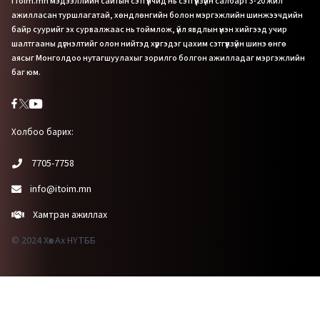
iToim.mn мэдээллийн сайтын сэтгүүлчид нь сэтгүүлзүйн салбарт 3-20 жил
ажилласан туршлагатай, хөндлөнгийн болон мэргэжлийн шинжээчдийн
байр суурийг эх сурвалжаас нь тоймлож, үйл явдлын үнэн хийгээд учир
шалтгааны дүгнэлтийг олон нийтэд хүргэдэг цахим сэтгүүлзүйн шинэ өнгө
аясыг Монголдоо нутагшуулахыг зорилго болгон ажилладаг мэргэжлийн
баг юм.
Холбоо барих:
7705-7758
info@itoim.mn
Хамтран ажиллах
© 2024 Хөх Ах НҮТББ