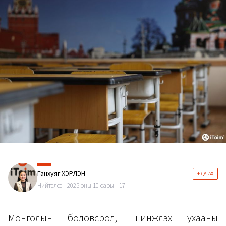
Ганхуяг ХЭРЛЭН
+ ДАГАХ
Нийтэлсэн 2025 оны 10 сарын 17
Монголын боловсрол, шинжлэх ухааны