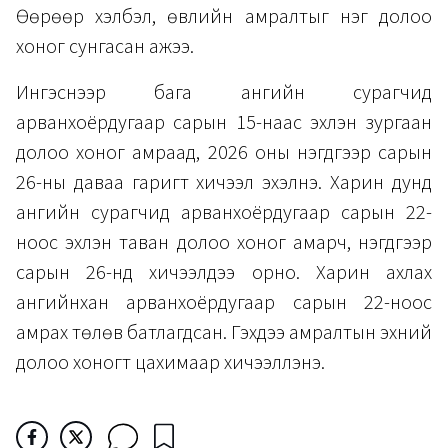
Өөрөөр хэлбэл, өвлийн амралтыг нэг долоо
хоног сунгасан ажээ.
Ингэснээр бага ангийн сурагчид
арванхоёрдугаар сарын 15-наас эхлэн зургаан
долоо хоног амраад, 2026 оны нэгдүгээр сарын
26-ны даваа гаригт хичээл эхэлнэ. Харин дунд
ангийн сурагчид арванхоёрдугаар сарын 22-
ноос эхлэн таван долоо хоног амарч, нэгдүгээр
сарын 26-нд хичээлдээ орно. Харин ахлах
ангийнхан арванхоёрдугаар сарын 22-ноос
амрах төлөв батлагдсан. Гэхдээ амралтын эхний
долоо хоногт цахимаар хичээллэнэ.