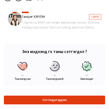
Ганхуяг ХЭРЛЭН
+ ДАГАХ
Г.Хэрлэн нь МУИС-ийг сэтгүүлч мэргэжлээр төгссөн. 2024 оны
наймдугаар сараас iToim.mn сайтад ажиллаж байна.
Энэ мэдээнд өгөх таны сэтгэгдэл ?
...
...
...
Таалагдсан
Таалагдаагүй
Зөв өнцөг
Сэтгэгдэл үлдээх