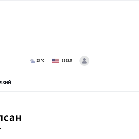
23
°C
3593.5
лхий
илсан
г