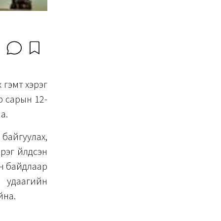
 гэмт хэрэг
р сарын 12-
а.
 байгуулах,
рэг үйлдсэн
ан байдлаар
3 удаагийн
йна.