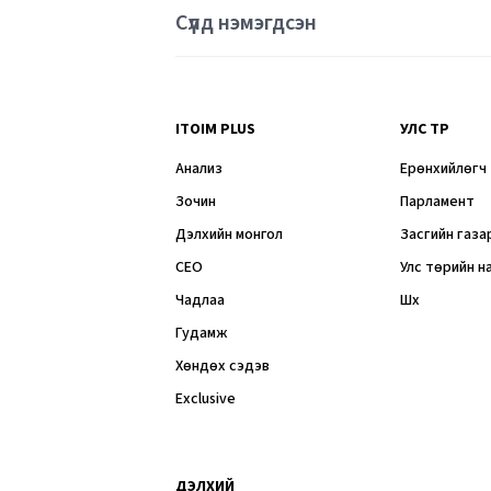
Сүүлд нэмэгдсэн
ITOIM PLUS
УЛС ТӨР
Анализ
Ерөнхийлөгч
Зочин
Парламент
Дэлхийн монгол
Засгийн газа
CEO
Улс төрийн н
Чадлаа
Шүүх
Гудамж
Хөндөх сэдэв
Exclusive
ДЭЛХИЙ