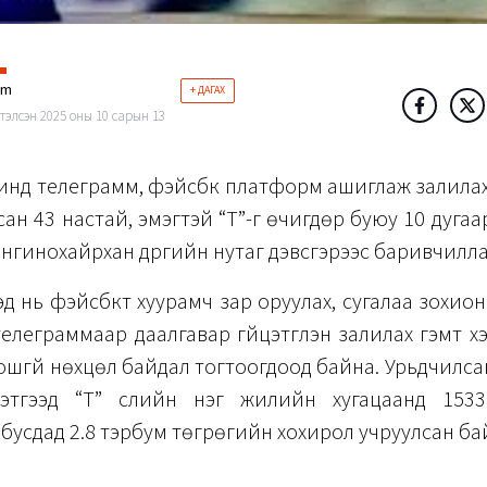
im
+ ДАГАХ
тэлсэн 2025 оны 10 сарын 13
нд телеграмм, фэйсбүүк платформ ашиглаж залилах
сан 43 настай, эмэгтэй “Т”-г өчигдөр буюу 10 дугаа
нгинохайрхан дүүргийн нутаг дэвсгэрээс баривчилла
эд нь фэйсбүүкт хуурамч зар оруулах, сугалаа зохион
елеграммаар даалгавар гүйцэтгүүлэн залилах гэмт хэ
шгүй нөхцөл байдал тогтоогдоод байна. Урьдчилс
этгээд “Т” сүүлийн нэг жилийн хугацаанд 153
р бусдад 2.8 тэрбум төгрөгийн хохирол учруулсан ба