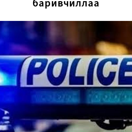
баривчиллаа