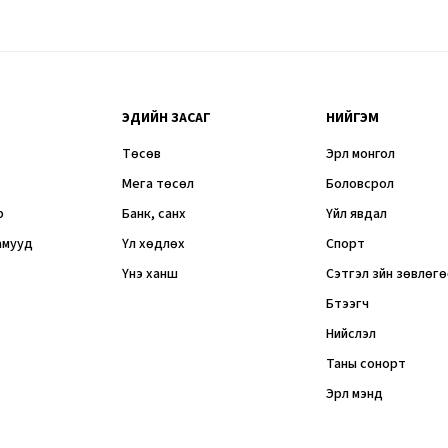
ЭДИЙН ЗАСАГ
НИЙГЭМ
Төсөв
Эрүүл монгол
Мега төсөл
Боловсрол
р
Банк, санхүү
Үйл явдал
амууд
Үл хөдлөх
Спорт
Үнэ ханш
Сэтгэл зүйн зөвлөг
Бүтээгч
Нийслэл
Таны сонорт
Эрүүл мэнд