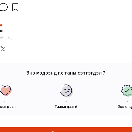
im
ний талд
Энэ мэдээнд өгөх таны сэтгэгдэл ?
...
...
...
алагдсан
Таалагдаагүй
Зөв өн