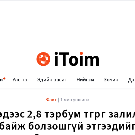
+
m
Улс төр
Эдийн засаг
Нийгэм
Зочин
Дэ
Факт
|
1 мин уншина
дээс 2,8 тэрбум төгрөг зал
байж болзошгүй этгээдий