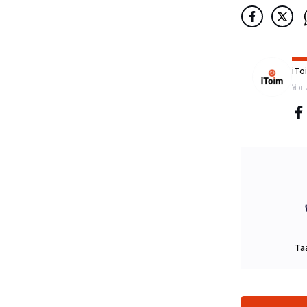
iTo
Үнэ
Та