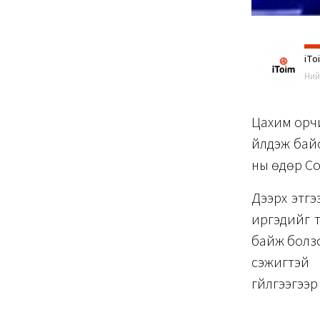
iTo
Ний
Цахим орчи
үйлдэж бай
ны өдөр Со
Дээрх этгэ
иргэдийг т
байж болзо
сэжигтэй 
гүйлгээгээ