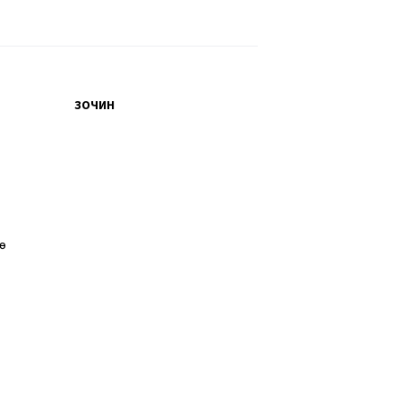
ЗОЧИН
өө