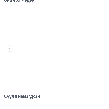
Онцлох мэдээ
Сүүлд нэмэгдсэн