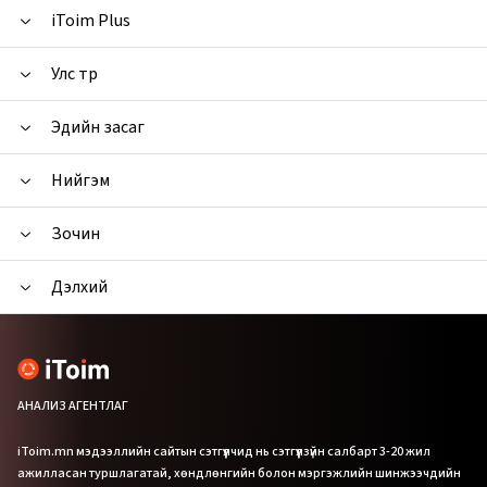
iToim Plus
Улс төр
Эдийн засаг
Нийгэм
Зочин
Дэлхий
АНАЛИЗ АГЕНТЛАГ
iToim.mn мэдээллийн сайтын сэтгүүлчид нь сэтгүүлзүйн салбарт 3-20 жил
ажилласан туршлагатай, хөндлөнгийн болон мэргэжлийн шинжээчдийн