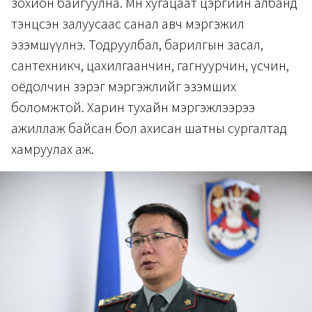
зохион байгуулна. Мөн хугацаат цэргийн албанд
тэнцсэн залуусаас санал авч мэргэжил
эзэмшүүлнэ. Тодруулбал, барилгын засал,
сантехникч, цахилгаанчин, гагнуурчин, үсчин,
оёдолчин зэрэг мэргэжлийг эзэмших
боломжтой. Харин тухайн мэргэжлээрээ
ажиллаж байсан бол ахисан шатны сургалтад
хамруулах аж.