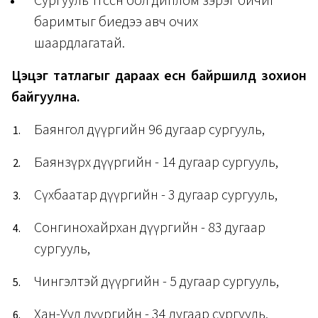
Сургууль төгссөн бол диплом зэрэг бичиг
баримтыг биедээ авч очих
шаардлагатай.
Цэцэг татлагыг дараах есөн байршилд зохион
байгуулна.
Баянгол дүүргийн 96 дугаар сургууль,
Баянзүрх дүүргийн - 14 дугаар сургууль,
Сүхбаатар дүүргийн - 3 дугаар сургууль,
Сонгинохайрхан дүүргийн - 83 дугаар
сургууль,
Чингэлтэй дүүргийн - 5 дугаар сургууль,
Хан-Уул дүүргийн - 34 дугаар сургууль,