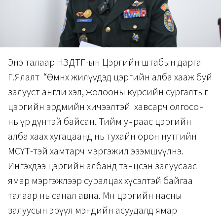
Энэ талаар НЗДТГ-ын Цэргийн штабын дарга
Г.Ялалт “Өмнөх жилүүдэд цэргийн алба хааж буй
залууст англи хэл, жолооны курсийн сургалтыг
цэргийн эрдмийн хичээлтэй хавсарч олгосон
нь үр дүнтэй байсан. Тийм учраас цэргийн
алба хаах хугацаанд нь тухайн орон нутгийн
МСҮТ-тэй хамтарч мэргэжил эзэмшүүлнэ.
Ингэхдээ цэргийн албанд тэнцсэн залуусаас
ямар мэргэжлээр суралцах хүсэлтэй байгаа
талаар нь санал авна. Мөн цэргийн насны
залуусын эрүүл мэндийн асуудалд ямар