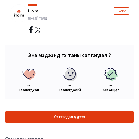
iToim
+ ДАГАХ
Үнэний талд
Энэ мэдээнд өгөх таны сэтгэгдэл ?
...
...
...
Таалагдсан
Таалагдаагүй
Зөв өнцөг
Сэтгэгдэл үлдээх