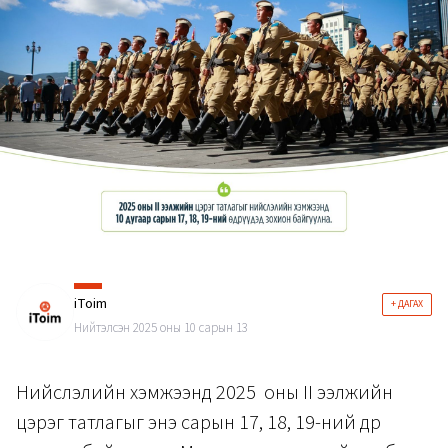
iToim
+ ДАГАХ
Нийтэлсэн 2025 оны 10 сарын 13
Нийслэлийн хэмжээнд 2025 оны II ээлжийн
цэрэг татлагыг энэ сарын 17, 18, 19-ний өдөр