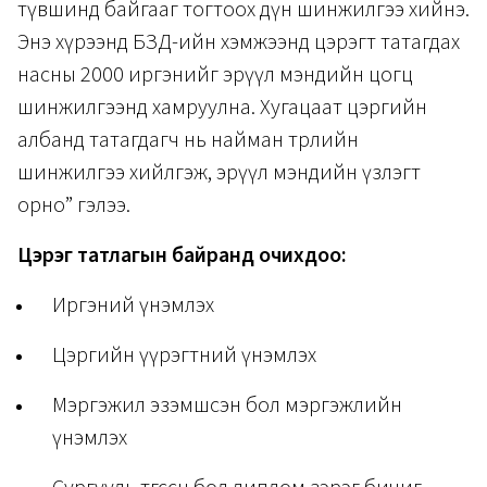
түвшинд байгааг тогтоох дүн шинжилгээ хийнэ.
Энэ хүрээнд БЗД-ийн хэмжээнд цэрэгт татагдах
насны 2000 иргэнийг эрүүл мэндийн цогц
шинжилгээнд хамруулна. Хугацаат цэргийн
албанд татагдагч нь найман төрлийн
шинжилгээ хийлгэж, эрүүл мэндийн үзлэгт
орно” гэлээ.
Цэрэг татлагын байранд очихдоо:
Иргэний үнэмлэх
Цэргийн үүрэгтний үнэмлэх
Мэргэжил эзэмшсэн бол мэргэжлийн
үнэмлэх