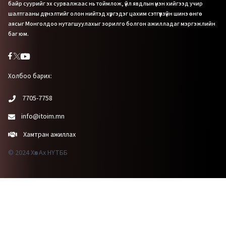
байр суурийг эх сурвалжаас нь тоймлож, үйл явдлын үнэн хийгээд учир
шалтгааны дүгнэлтийг олон нийтэд хүргэдэг цахим сэтгүүлзүйн шинэ өнгө
аясыг Монголдоо нутагшуулахыг зорилго болгон ажилладаг мэргэжлийн
баг юм.
Холбоо барих:
7705-7758
info@itoim.mn
Хамтран ажиллах
© 2024 Хөх Ах НҮТББ