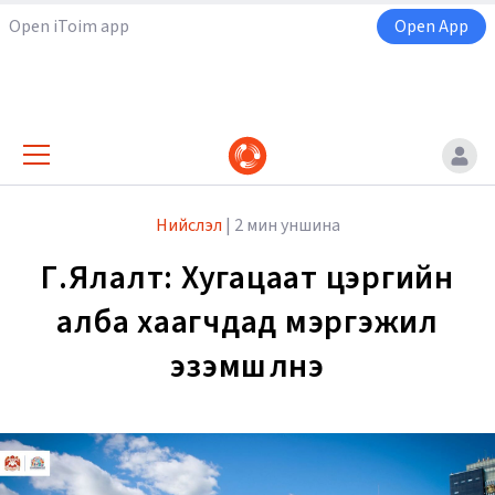
Open iToim app
Open App
Нийслэл
|
2 мин уншина
Г.Ялалт: Хугацаат цэргийн
алба хаагчдад мэргэжил
эзэмшүүлнэ