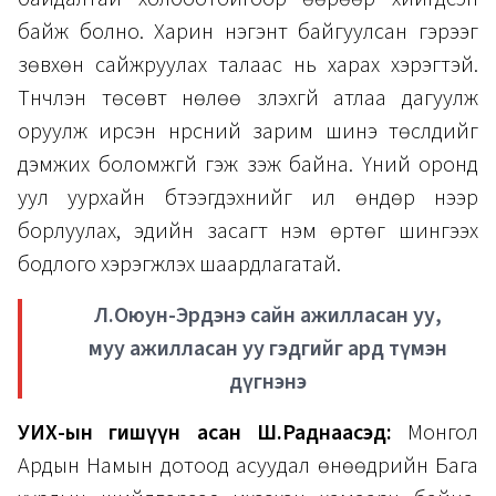
байж болно. Харин нэгэнт байгуулсан гэрээг
зөвхөн сайжруулах талаас нь харах хэрэгтэй.
Түүнчлэн төсөвт нөлөө үзүүлэхгүй атлаа дагуулж
оруулж ирсэн нүүрсний зарим шинэ төслүүдийг
дэмжих боломжгүй гэж үзэж байна. Үүний оронд
уул уурхайн бүтээгдэхүүнийг илүү өндөр үнээр
борлуулах, эдийн засагт нэмүү өртөг шингээх
бодлого хэрэгжүүлэх шаардлагатай.
Л.Оюун-Эрдэнэ сайн ажилласан уу,
муу ажилласан уу гэдгийг ард түмэн
дүгнэнэ
УИХ-ын гишүүн асан Ш.Раднаасэд:
Монгол
Ардын Намын дотоод асуудал өнөөдрийн Бага