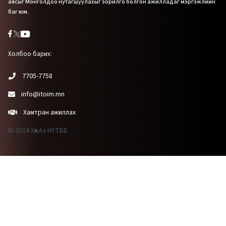
аясыг Монголдоо нутагшуулахыг зорилго болгон ажилладаг мэргэжлийн
баг юм.
Холбоо барих:
7705-7758
info@itoim.mn
Хамтран ажиллах
© 2024 Хөх Ах НҮТББ