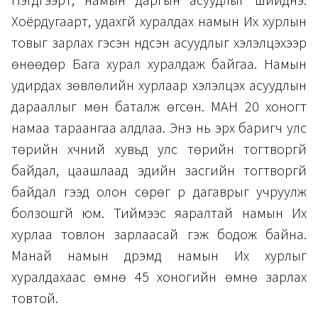
Нэгдүгээрт, намын даргын асуудлыг шийднэ.
Хоёрдугаарт, удахгүй хуралдах намын Их хурлын
товыг зарлах гэсэн үндсэн асуудлыг хэлэлцэхээр
өнөөдөр Бага хурал хуралдаж байгаа. Намын
удирдах зөвлөлийн хурлаар хэлэлцэх асуудлын
дарааллыг мөн баталж өгсөн. МАН 20 хоногт
намаа тараангаа алдлаа. Энэ нь эрх баригч улс
төрийн хүчний хувьд улс төрийн тогтворгүй
байдал, цаашлаад эдийн засгийн тогтворгүй
байдал гээд олон сөрөг үр дагаврыг учруулж
болзошгүй юм. Тиймээс яаралтай намын Их
хурлаа товлон зарлаасай гэж бодож байна.
Манай намын дүрэмд намын Их хурлыг
хуралдахаас өмнө 45 хоногийн өмнө зарлах
товтой.