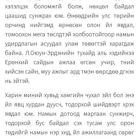
хэлэлцэх боломжгүй болж, нөхцөл байдал
цаашид сунжрах юм. Өнөөдрийн улс төрийн
орчинд нийгэмд өрнөсөн олон үйл явдал,
томоохон мега төслүүдтэй холбоотойгоор намын
удирдлагын асуудал улам төвөгтэй харагдаж
байна. Л.Оюун-Эрдэнийн тухайд аль хэдийнээ
Ерөнхий сайдын ажлаа өгсөн учир, түүний
хийсэн сайн, муу ажлыг ард түмэн өөрсдөө дүгнэх
нь зүйтэй.
Харин миний хувьд хамгийн чухал зүйл бол энэ
үйл явц хурдан дуусч, тодорхой шийдвэрт хүрэх
явдал юм. Намын дотоод маргаан сунжирч,
тодорхой бус байдал үүсэх тусам улс орон
төдийгүй намын нэр хүнд, үйл ажиллагаанд сөрөг