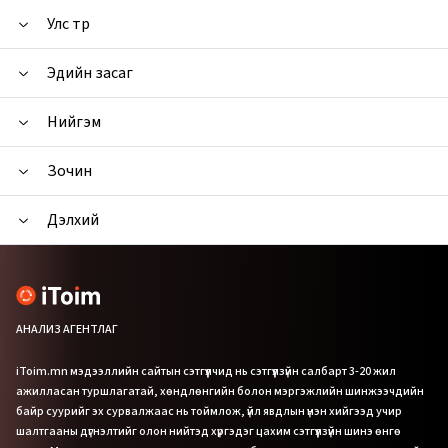
Улс төр
Эдийн засаг
Нийгэм
Зочин
Дэлхий
АНАЛИЗ АГЕНТЛАГ
iToim.mn мэдээллийн сайтын сэтгүүлчид нь сэтгүүлзүйн салбарт 3-20 жил
ажилласан туршлагатай, хөндлөнгийн болон мэргэжлийн шинжээчдийн
байр суурийг эх сурвалжаас нь тоймлож, үйл явдлын үнэн хийгээд учир
шалтгааны дүгнэлтийг олон нийтэд хүргэдэг цахим сэтгүүлзүйн шинэ өнгө