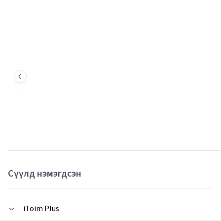
Сүүлд нэмэгдсэн
iToim Plus