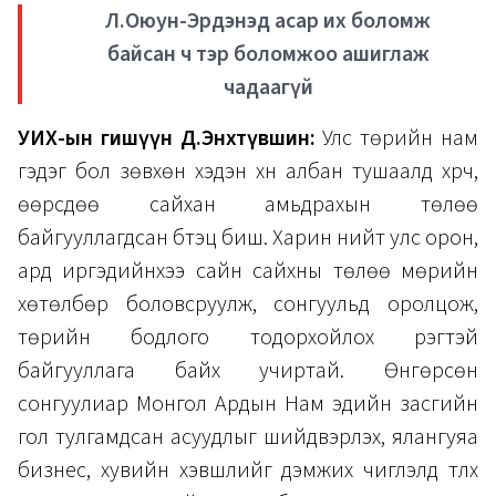
Л.Оюун-Эрдэнэд асар их боломж
байсан ч тэр боломжоо ашиглаж
чадаагүй
УИХ-ын гишүүн Д.Энхтүвшин:
Улс төрийн нам
гэдэг бол зөвхөн хэдэн хүн албан тушаалд хүрч,
өөрсдөө сайхан амьдрахын төлөө
байгууллагдсан бүтэц биш. Харин нийт улс орон,
ард иргэдийнхээ сайн сайхны төлөө мөрийн
хөтөлбөр боловсруулж, сонгуульд оролцож,
төрийн бодлого тодорхойлох үүрэгтэй
байгууллага байх учиртай. Өнгөрсөн
сонгуулиар Монгол Ардын Нам эдийн засгийн
гол тулгамдсан асуудлыг шийдвэрлэх, ялангуяа
бизнес, хувийн хэвшлийг дэмжих чиглэлд түлхүү