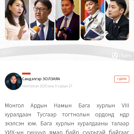
Сандэлгэр ЗОЛЗАЯА
+ ДАГАХ
Нийтэлсэн 2025 оны 9 сарын 27
Монгол Ардын Намын Бага хурлын VIII
хуралдаан Тусгаар тогтнолын ордонд өнөөдөр
эхэлсэн юм. Бага хурлын хуралдааны талаар
УИХ-ын гишүүд ямар байр суурьтай байгааг