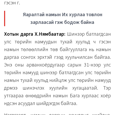
гэсэн үг.
Яаралтай намын Их хурлаа товлон
зарлаасай гэж бодож байна
Хотын дарга Х.Нямбаатар:
Шинээр батлагдсан
улс төрийн намуудын тухай хуульд ч гэсэн
намын төлөөллийн төв байгууллага нь намын
даргаа сонгох эрхтэй гээд хуульчилсан байгаа.
Энэ оны арванхоёрдугаар сарын 31-нээр улс
төрийн намууд шинээр батлагдсан улс төрийн
намын тухай хуульд нийцүүлж улс төрийн намууд
дүрмээ шинэчлэх хуулийн хугацаатай. Тэр
утгаараа өнөөдрийн намын Бага хурлаас хоёр
үндсэн асуудал шийдэгдэх байгаа.