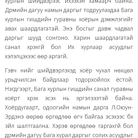
хурлын шийдвэрээс ихээхэн хамаарч байна.
Дүрмийн дагуу намын даргыг тодруулахдаа Бага
хурлын гишүүдийн гуравны хоёрын дэмжлэгийг
авах шаардлагатай. Энэ босгыг давж чадвал
даргыг шууд сонгоно. Харин шаардлагатай
санал хүрэхгүй бол Их хурлаар асуудлыг
хэлэлцэхээс өөр аргагүй.
Гэвч үүнийг шийдвэрлэхэд хоёр чухал нөхцөл
урьдчилсан байдлаар тодорхойлох ёстой.
Нэгдүгээрт, Бага хурлын гишүүдийн санал гуравны
хоёрт хүрэх эсэх нь эргэлзээтэй байна.
Хоёрдугаарт, одоогийн намын дарга Л.Оюун-
Эрдэнэ өөрөө өргөдлөө өгч байгаа эсэхээс бүх
зүйл шалтгаална. Хэрэв өргөдлөө гаргахгүй бол
дүрмийн дагуу Бага хурал даргыг солих асуудлыг