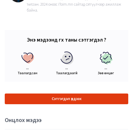
төгссөн. 2024 оноос iToim.mn сайтад сэтгүүлчээр ажиллаж
байна.
Энэ мэдээнд өгөх таны сэтгэгдэл ?
...
...
...
Таалагдсан
Таалагдаагүй
Зөв өнцөг
Сэтгэгдэл үлдээх
Онцлох мэдээ