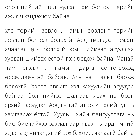
олон нийтийг талцуулсан юм болвол төрийн
ажил ч хэцүүдэх юм байна.
Улс төрийн зовлон, намын зовлонг төрийн
зовлон болгож болохгүй. Ард түмэндээ нэмэлт
ачаалал өгч болохгүй юм. Тиймээс асуудлаа
хурдан шийдэх ёстой гэж бодож байна. Манай
нам үргэлж л намын дарга сонгогдоход
өрсөлдөөнтэй байсан. Аль нэг талыг барьж
болохгүй. Хэрэв авлига хэл хахуулийн асуудал
байгаа бол үүнийгээ шалгаад явах нь бүрэн
эрхийн асуудал. Ард түмний итгэх итгэлийг уг нь
хамгаалах ёстой. Хууль шүүхийн байгууллага нь
бие биенийхээ захиалгаар явах нь ард түмний
хүсдэг ардчилал, хүний эрх бэхжиж чадаагүй байна