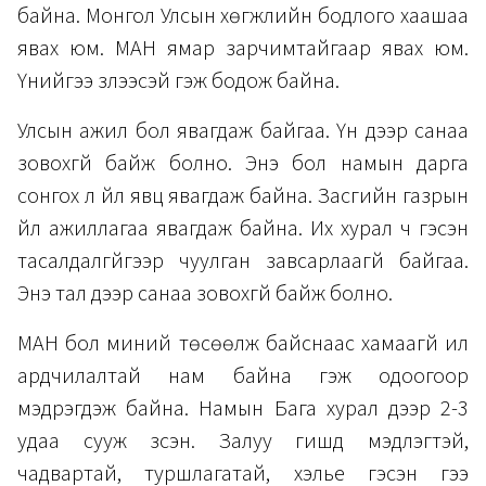
байна. Монгол Улсын хөгжлийн бодлого хаашаа
явах юм. МАН ямар зарчимтайгаар явах юм.
Үүнийгээ үзүүлээсэй гэж бодож байна.
Улсын ажил бол явагдаж байгаа. Үүн дээр санаа
зовохгүй байж болно. Энэ бол намын дарга
сонгох л үйл явц явагдаж байна. Засгийн газрын
үйл ажиллагаа явагдаж байна. Их хурал ч гэсэн
тасалдалгүйгээр чуулган завсарлаагүй байгаа.
Энэ тал дээр санаа зовохгүй байж болно.
МАН бол миний төсөөлж байснаас хамаагүй илүү
ардчилалтай нам байна гэж одоогоор
мэдрэгдэж байна. Намын Бага хурал дээр 2-3
удаа сууж үзсэн. Залуу гишүүд мэдлэгтэй,
чадвартай, туршлагатай, хэлье гэсэн үгээ