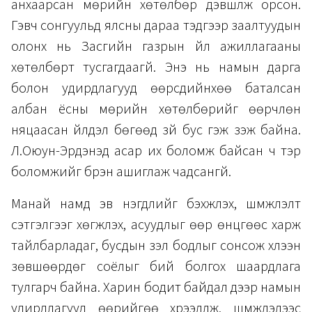
анхаарсан мөрийн хөтөлбөр дэвшүүлж орсон.
Гэвч сонгуульд ялсны дараа тэдгээр заалтуудын
олонх нь Засгийн газрын үйл ажиллагааны
хөтөлбөрт тусгагдаагүй. Энэ нь намын дарга
болон удирдлагууд өөрсдийнхөө баталсан
албан ёсны мөрийн хөтөлбөрийг өөрчлөн
няцаасан үйлдэл бөгөөд зүй бус гэж үзэж байна.
Л.Оюун-Эрдэнэд асар их боломж байсан ч тэр
боломжийг бүрэн ашиглаж чадсангүй.
Манай намд эв нэгдлийг бэхжүүлэх, шүүмжлэлт
сэтгэлгээг хөгжүүлэх, асуудлыг өөр өнцгөөс харж
тайлбарладаг, бусдын үзэл бодлыг сонсож хүлээн
зөвшөөрдөг соёлыг бий болгох шаардлага
тулгарч байна. Харин бодит байдал дээр намын
удирдлагууд өөрийгөө хүрээлүүлж, шүүмжлэлээс