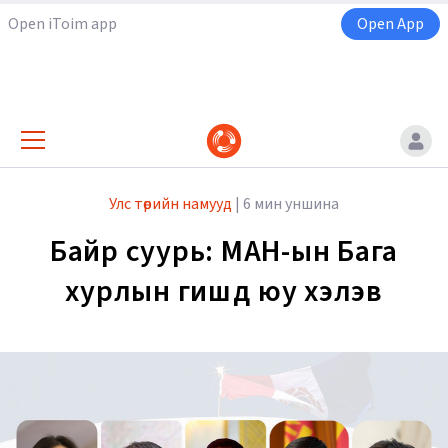
Open iToim app
Open App
Улс төрийн намууд
|
6 мин уншина
Байр суурь: МАН-ын Бага
хурлын гишүүд юу хэлэв