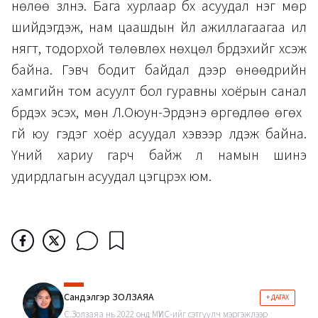
нөлөө үзүүлнэ. Бага хурлаар бүх асуудал нэг мөр
шийдэгдэж, нам цаашдын үйл ажиллагаагаа илүү
нягт, тодорхой төлөвлөх нөхцөл бүрдэхийг хүсэж
байна. Гэвч бодит байдал дээр өнөөдрийн
хамгийн том асуулт бол гуравны хоёрын санал
бүрдэх эсэх, мөн Л.Оюун-Эрдэнэ өргөдлөө өгөх үү
үгүй юу гэдэг хоёр асуудал хэвээр үлдэж байна.
Үүний хариу гарч байж л намын шинэ
удирдлагын асуудал цэгцрэх юм.
Сандэлгэр ЗОЛЗАЯА
+ ДАГАХ
С.Золзаяа нь 2022 онд МҮИС-ийг сэтгүүлч мэргэжлээр