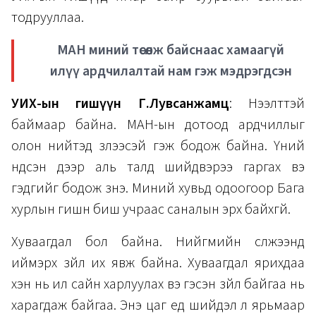
тодрууллаа.
МАН миний төсөөлж байснаас хамаагүй
илүү ардчилалтай нам гэж мэдрэгдсэн
УИХ-ын гишүүн Г.Лувсанжамц
: Нээлттэй
баймаар байна. МАН-ын дотоод ардчиллыг
олон нийтэд үзүүлээсэй гэж бодож байна. Үүний
үндсэн дээр аль талд шийдвэрээ гаргах вэ
гэдгийг бодож үзнэ. Миний хувьд одоогоор Бага
хурлын гишүүн биш учраас саналын эрх байхгүй.
Хуваагдал бол байна. Нийгмийн сүлжээнд
иймэрхүү зүйл их явж байна. Хуваагдал ярихдаа
хэн нь илүү сайн харлуулах вэ гэсэн зүйл байгаа нь
харагдаж байгаа. Энэ цаг үед шийдэл л ярьмаар