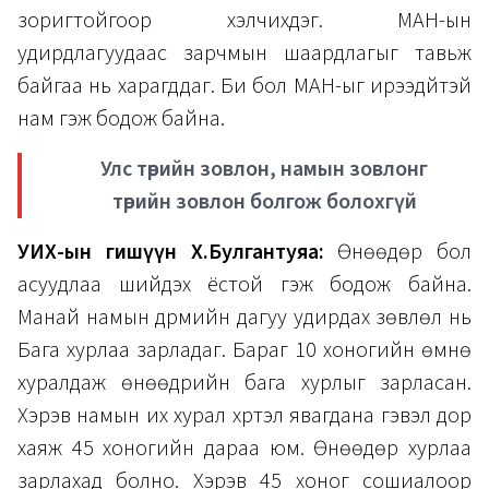
зоригтойгоор хэлчихдэг. МАН-ын
удирдлагуудаас зарчмын шаардлагыг тавьж
байгаа нь харагддаг. Би бол МАН-ыг ирээдүйтэй
нам гэж бодож байна.
Улс төрийн зовлон, намын зовлонг
төрийн зовлон болгож болохгүй
УИХ-ын гишүүн Х.Булгантуяа:
Өнөөдөр бол
асуудлаа шийдэх ёстой гэж бодож байна.
Манай намын дүрмийн дагуу удирдах зөвлөл нь
Бага хурлаа зарладаг. Бараг 10 хоногийн өмнө
хуралдаж өнөөдрийн бага хурлыг зарласан.
Хэрэв намын их хурал хүртэл явагдана гэвэл дор
хаяж 45 хоногийн дараа юм. Өнөөдөр хурлаа
зарлахад болно. Хэрэв 45 хоног сошиалоор