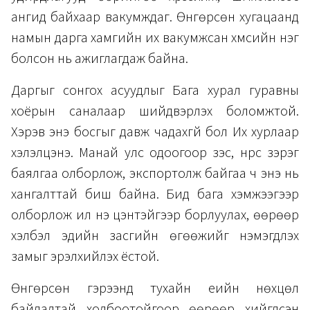
ангид байхаар вакумждаг. Өнгөрсөн хугацаанд
намын дарга хамгийн их вакумжсан хүмүүсийн нэг
болсон нь ажиглагдаж байна.
Даргыг сонгох асуудлыг Бага хурал гуравны
хоёрын саналаар шийдвэрлэх боломжтой.
Хэрэв энэ босгыг давж чадахгүй бол Их хурлаар
хэлэлцэнэ. Манай улс одоогоор зэс, нүүрс зэрэг
баялгаа олборлож, экспортолж байгаа ч энэ нь
хангалттай биш байна. Бид бага хэмжээгээр
олборлож илүү үнэ цэнтэйгээр борлуулах, өөрөөр
хэлбэл эдийн засгийн өгөөжийг нэмэгдүүлэх
замыг эрэлхийлэх ёстой.
Өнгөрсөн гэрээнүүд тухайн үеийн нөхцөл
байдалтай холбоотойгоор өөрөөр хийгдсэн