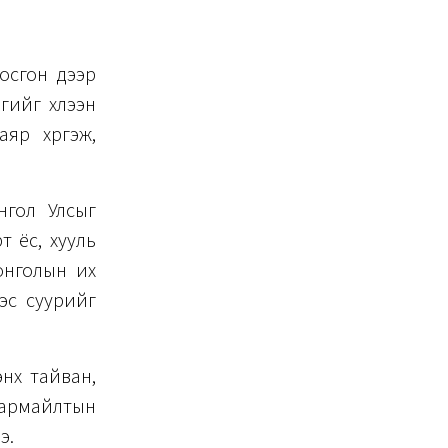
осгон дээр
гийг хүлээн
яр хүргэж,
нгол Улсыг
т ёс, хууль
онголын их
дэс суурийг
нх тайван,
 чармайлтын
э.