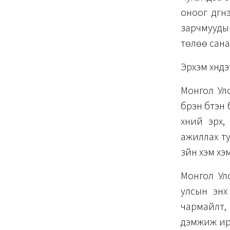
оноог дүгн
зарчмуудын
төлөө сана
Эрхэм хүнд
Монгол Улс
бүрэн бүтэ
хүний эрх
ажиллах ту
зүйн хэм х
Монгол Ул
улсын энх
чармайлт, 
дэмжиж ирс