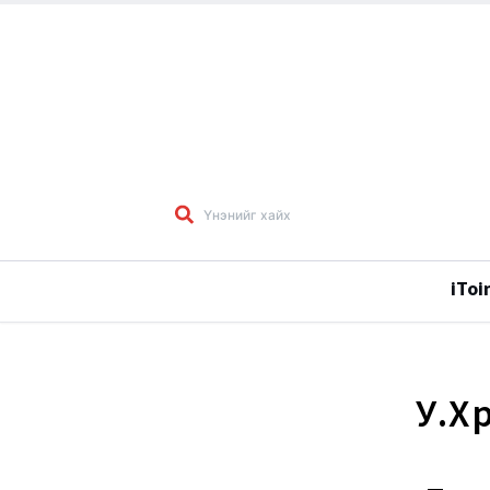
iToi
У.Х