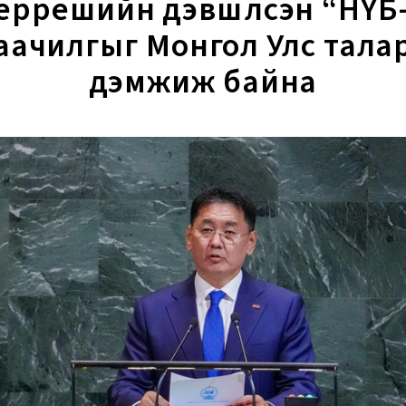
еррешийн дэвшүүлсэн “НҮБ
аачилгыг Монгол Улс тала
дэмжиж байна