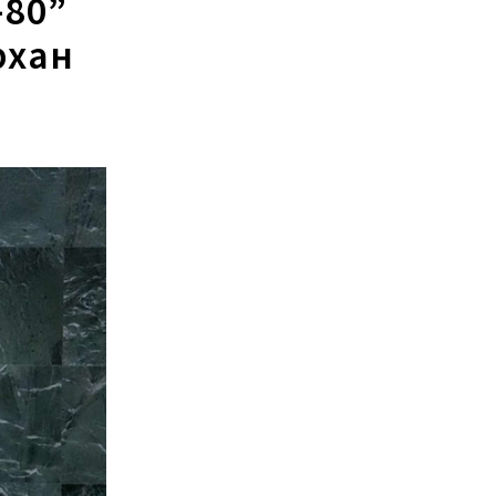
-80”
рхан