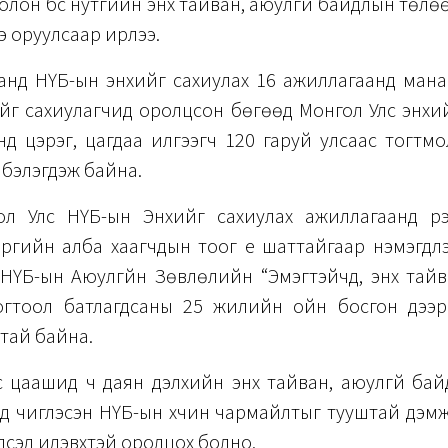
лон бүс нутгийн энх тайван, аюулгүй байдлын төлөөх
э оруулсаар ирлээ.
аанд НҮБ-ын энхийг сахиулах 16 ажиллагаанд мана
йг сахиулагчид оролцсон бөгөөд Монгол Улс энхи
д цэрэг, цагдаа илгээгч 120 гаруй улсаас тогтм
бэлэгдэж байна.
л Улс НҮБ-ын Энхийг сахиулах ажиллагаанд үүрэг
ргийн алба хаагчдын тоог үе шаттайгаар нэмэгдүүл
 НҮБ-ын Аюулгүйн Зөвлөлийн “Эмэгтэйчүүд, энх тайв
огтоол батлагдсаны 25 жилийн ойн босгон дээр
атай байна.
с цаашид ч даян дэлхийн энх тайван, аюулгүй бай
д чиглэсэн НҮБ-ын хүчин чармайлтыг тууштай дэм
йлсэд идэвхтэй оролцох болно.