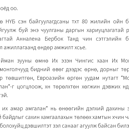
ноёд оо.
 НҮБ үүсэн байгуулагдсаны түүхт 80 жилийн ойн б
гуулж буй энэ чуулганы даргын хариуцлагатай үүр
агтай Анналена Бербок Танд чин сэтгэлийн ба
йл ажиллагаанд өндөр амжилт хүсье.
айман зууны өмнө Их эзэн Чингис хаан Их Мо
монголчууд бидний өвөг дээдэс өрнө, дорныг төр
р төвшитгөн, Евроазийн өргөн уудам нутагт “М
ан”-г цогцлоож, хүн төрөлхтөн хөгжин дэвжих үн
тэй.
 их амар амгалан” нь өнөөгийн дэлхий дахины э
 байдлыг сахин хамгаалахын төлөөх хамтын хүчин
ь болохуйц дэвшилтэт үзэл санааг агуулж байсан билэ