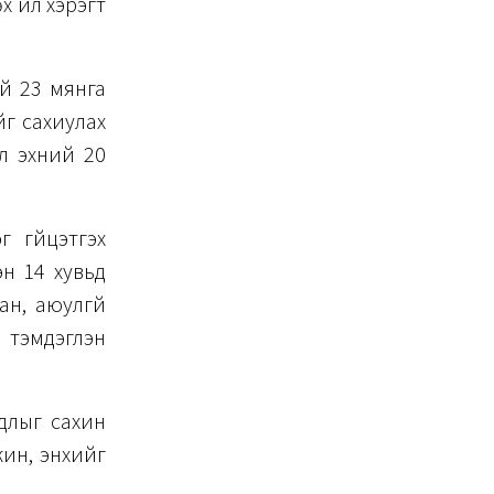
 үйл хэрэгт
й 23 мянга
йг сахиулах
ол эхний 20
 гүйцэтгэх
эн 14 хувьд
ан, аюулгүй
 тэмдэглэн
длыг сахин
жин, энхийг