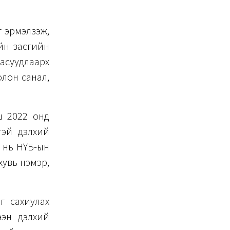
г эрмэлзэж,
йн засгийн
асуудлаарх
олон санал,
ш 2022 онд
тэй дэлхий
н нь НҮБ-ын
хувь нэмэр,
г сахиулах
ээн дэлхий