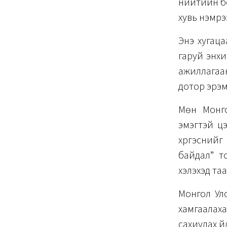
нийтийн бо
хувь нэмрэ
Энэ хугац
гаруй энхи
ажиллагаан
дотор эрэм
Мөн Монго
эмэгтэй цэ
хүргэснийг
байдал” т
хэлэхэд та
Монгол Ул
хамгаалаха
сахиулах ү