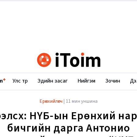
+
m
Улс төр
Эдийн засаг
Нийгэм
Зочин
Дэ
Ерөнхийлөгч
|
11 мин уншина
үрэлсүх: НҮБ-ын Ерөнхий на
бичгийн дарга Антонио