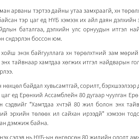
ман арваны тэртээ дайны утаа замхраагүй, хүн төрөлхт
байсан тэр цаг үед НҮБ хэмээх их айл даян дэлхийн 
айдлын баталгаа, дэлхийн улс орнуудын итгэл на
н сүндэрлэн боссон юм.
 хойш энэхүү байгууллага хүн төрөлхтний зам мөрийг 
 энх тайвнаар хамтдаа хөгжих итгэл найдварын г
рлээ.
 нөхцөл байдал хувьсамтгай, сорилт, бэрхшээлээр дү
 цаг үед Ерөнхий Ассамблейн 80 дугаар чуулган Ер
н сэдвийг “Хамтдаа хүчтэй 80 жил болон энх тай
ний эрхийн төлөөх илүү сайхан ирээдүй” хэмээн то
хан дэмжиж байна.
нэхүү сэдэв нь НҮБ-ын өнгөрсөн 80 жилийн ололт ам