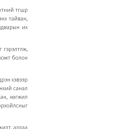
ний түгшүүр
энх тайван,
йдварын их
гэрэлтүүлж,
оломт болон
үрэн хэвээр
өнхий санал
ван, хөгжил
дорхойлсныг
жилт, алдаа