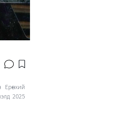
н Ерөнхий
лэлд 2025