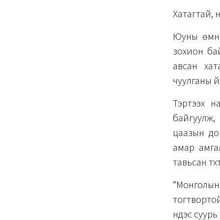
Хатагтай, 
Юуны өмнө
зохион бай
авсан хат
чуулганы ү
Тэртээх н
байгуулж, 
цаазын до
амар амгал
тавьсан түүх
“Монголын
тогтвортой
үндэс суур