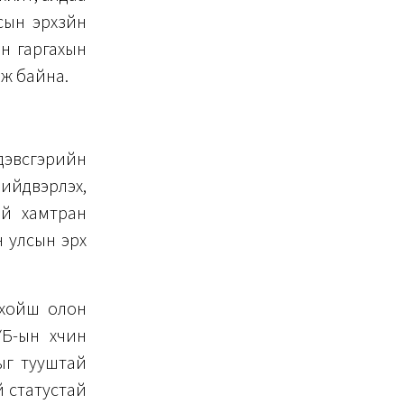
сын эрхзүйн
үн гаргахын
аж байна.
 дэвсгэрийн
шийдвэрлэх,
ай хамтран
н улсын эрх
 хойш олон
Б-ын хүчин
гыг тууштай
й статустай