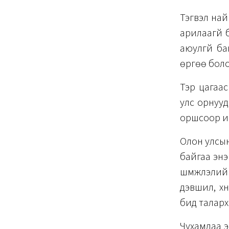
Тэгвэл най
арилаагүй 
аюулгүй б
өргөө боло
Тэр цагаас
улс орнууд
оршсоор и
Олон улсын
байгаа энэ
шүүмжлэлий
дэвшил, хү
бид талар
Чухамдаа э