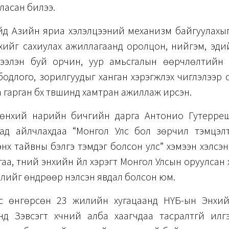
ласан билээ.
ойд Азийн яриа хэлэлцээний механизм байгуулахы
хийг сахиулах ажиллагаанд оролцон, нийгэм, эди
үрээлэн буй орчин, уур амьсгалын өөрчлөлтийн 
одлого, зорилгуудыг ханган хэрэгжүүлэх чиглэлээр 
 гарган бүх түвшинд хамтран ажиллаж ирсэн.
өнхий нарийн бичгийн дарга Антонио Гутерре
ад айлчлахдаа “Монгол Улс бол зөрчил тэмцэл
нх тайвны бэлгэ тэмдэг болсон улс” хэмээн хэлсэ
гаа, түүний энхийн үйл хэрэгт Монгол Улсын оруулсан 
гэлийг өндрөөр үнэлсэн явдал болсон юм.
с өнгөрсөн 23 жилийн хугацаанд НҮБ-ын Энхий
нд Зэвсэгт хүчний алба хаагчдаа тасралтгүй илг