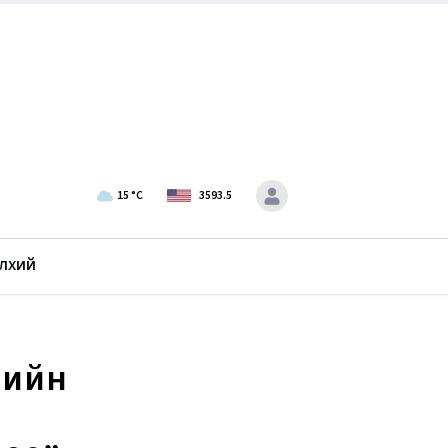
15
°C
3593.5
лхий
рийн