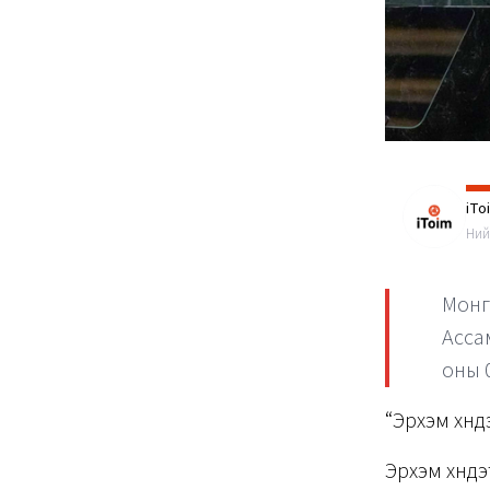
iTo
Ний
Монг
Асса
оны 0
“Эрхэм хүн
Эрхэм хүнд