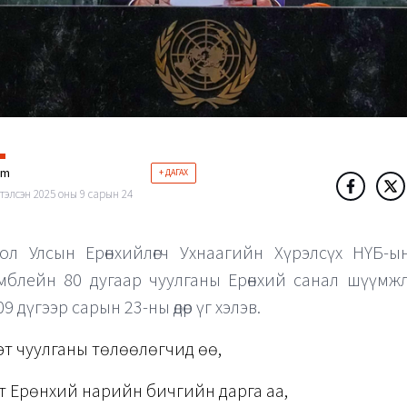
im
+ ДАГАХ
тэлсэн 2025 оны 9 сарын 24
ол Улсын Ерөнхийлөгч Ухнаагийн Хүрэлсүх НҮБ-ы
мблейн 80 дугаар чуулганы Ерөнхий санал шүүмж
9 дүгээр сарын 23-ны өдөр үг хэлэв.
дэт чуулганы төлөөлөгчид өө,
эт Ерөнхий нарийн бичгийн дарга аа,