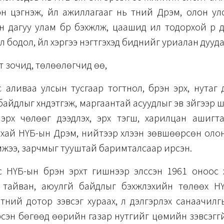
эн цэгнэж, үйл ажиллагааг нь түүний Дүрэм, олон ул
 дагуу улам бүр бэхжүүлж, цаашид илүү тодорхой үр д
л бодол, үйл хэргээ нэгтгэхэд биднийг уриалан дууд
эт зочид, төлөөлөгчид өө,
 аливаа улсын тусгаар тогтнол, бүрэн эрх, нутаг
н байдлыг хүндэтгэж, маргаантай асуудлыг эв зүйгээр 
, эрх чөлөөг дээдлэх, эрх тэгш, харилцан ашигт
хай НҮБ-ын Дүрэм, нийтээр хүлээн зөвшөөрсөн оло
эмжээ, зарчмыг тууштай баримталсаар ирсэн.
с НҮБ-ын бүрэн эрхт гишүүнээр элссэн 1961 оноос
 тайван, аюулгүй байдлыг бэхжүүлэхийн төлөөх НҮ
түүний дотор зэвсэг хураах, үл дэлгэрүүлэх санаачил
эн бөгөөд өөрийн газар нутгийг цөмийн зэвсэггү