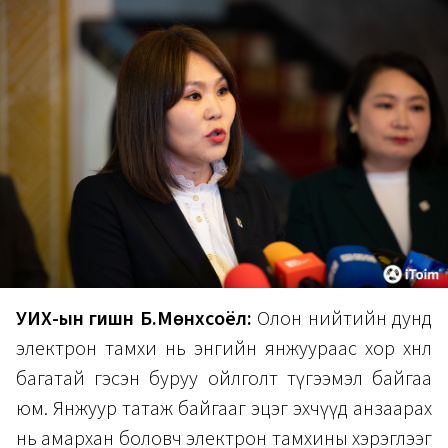
УИХ-ын гишүүн Б.Мөнхсоёл:
Олон нийтийн дунд
электрон тамхи нь энгийн янжуураас хор хөнөөл
багатай гэсэн буруу ойлголт түгээмэл байгаа
юм. Янжуур татаж байгааг эцэг эхчүүд анзаарах
нь амархан боловч электрон тамхины хэрэглээг