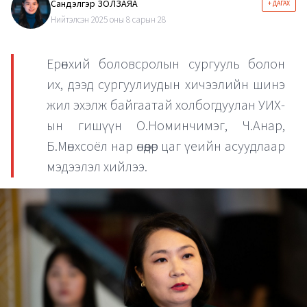
Сандэлгэр ЗОЛЗАЯА
+ ДАГАХ
Нийтэлсэн 2025 оны 8 сарын 28
Ерөнхий боловсролын сургууль болон
их, дээд сургуулиудын хичээлийн шинэ
жил эхэлж байгаатай холбогдуулан УИХ-
ын гишүүн О.Номинчимэг, Ч.Анар,
Б.Мөнхсоёл нар өнөөдөр цаг үеийн асуудлаар
мэдээлэл хийлээ.