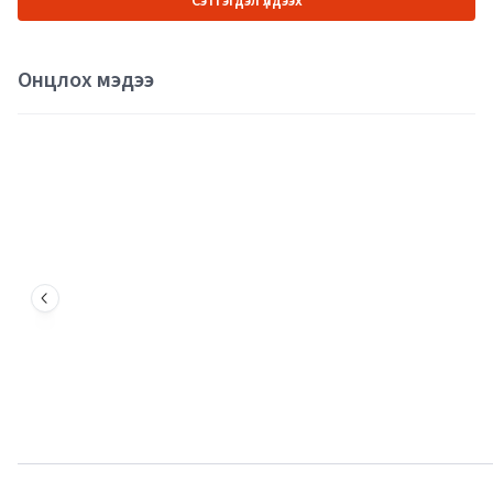
Сэтгэгдэл үлдээх
Онцлох мэдээ