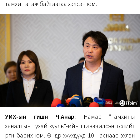
тамхи татаж байгаагаа хэлсэн юм.
УИХ-ын гишүүн Ч.Анар:
Намар “Тамхины
хяналтын тухай хууль”-ийн шинэчилсэн төслийг
өргөн барих юм. Өнөөдөр хүүхдүүд 10 наснаас эхлэн