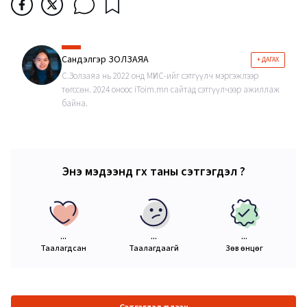
Сандэлгэр ЗОЛЗАЯА
+ ДАГАХ
С.Золзаяа нь 2022 онд МҮИС-ийг сэтгүүлч мэргэжлээр
төгссөн. 2024 оноос iToim.mn сайтад сэтгүүлчээр ажиллаж
байна.
Энэ мэдээнд өгөх таны сэтгэгдэл ?
...
...
...
Таалагдсан
Таалагдаагүй
Зөв өнцөг