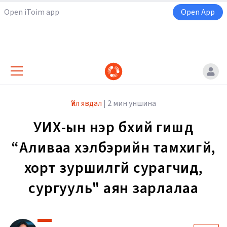
Open iToim app
Open App
Үйл явдал
|
2 мин уншина
УИХ-ын нэр бүхий гишүүд
“Аливаа хэлбэрийн тамхигүй,
хорт зуршилгүй сурагчид,
сургууль" аян зарлалаа