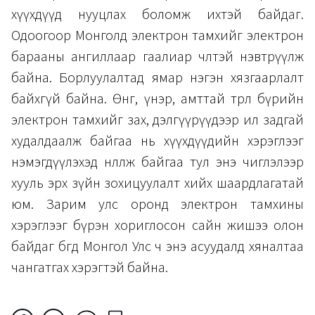
хүүхдүүд нууцлах боломж ихтэй байдаг.
Одоогоор Монголд электрон тамхийг электрон
барааны ангиллаар гаалиар чөлөөтэй нэвтрүүлж
байна. Борлуулалтад ямар нэгэн хязгаарлалт
байхгүй байна. Өнгө, үнэр, амттай төрөл бүрийн
электрон тамхийг зах, дэлгүүрүүдээр ил задгай
худалдаалж байгаа нь хүүхдүүдийн хэрэглээг
нэмэгдүүлэхэд нөлөөлж байгаа тул энэ чиглэлээр
хууль эрх зүйн зохицуулалт хийх шаардлагатай
юм. Зарим улс оронд электрон тамхины
хэрэглээг бүрэн хориглосон сайн жишээ олон
байдаг бөгөөд Монгол Улс ч энэ асуудалд хяналтаа
чангатгах хэрэгтэй байна.