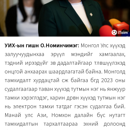
УИХ-ын гишүүн О.Номинчимэг:
Монгол Улс хүүхэд
залуучуудынхаа эрүүл мэндийг хамгаалах,
тэдний ирээдүйг зөв дадалтайгаар төлөвшүүлэхэд
онцгой анхаарах шаардлагатай байна. Монголд
тамхидалт хурдацтай өсөж байгаа бөгөөд 2023 оны
судалгаагаар таван хүүхэд тутмын нэг нь янжуур
тамхи хэрэглэдэг, харин дөрвөн хүүхэд тутмын нэг
нь электрон тамхи татдаг гэсэн судалгаа бий.
Манай улс Ази, Номхон далайн бүс нутагт
тамхидалтын тархалтаараа эхний долоонд