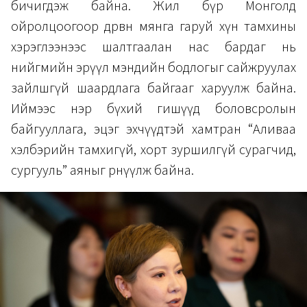
бичигдэж байна. Жил бүр Монголд
ойролцоогоор дөрвөн мянга гаруй хүн тамхины
хэрэглээнээс шалтгаалан нас бардаг нь
нийгмийн эрүүл мэндийн бодлогыг сайжруулах
зайлшгүй шаардлага байгааг харуулж байна.
Иймээс нэр бүхий гишүүд боловсролын
байгууллага, эцэг эхчүүдтэй хамтран “Аливаа
хэлбэрийн тамхигүй, хорт зуршилгүй сурагчид,
сургууль” аяныг өрнүүлж байна.