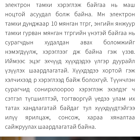
электрон тамхи хэрэглэж байгаа нь маш
ноцтой асуудал болж байна. Мөн электрон
тамхи дунджаар 10 мянган төгрөг, энгийн янжуур
тамхи гурван мянган төгрөгийн үнэтэй байгаа нь
сурагчдын худалдан авах боломжийг
нэмэгдүүлж, хэрэглээг өдөөж байна гэж үзэв.
Иймээс эцэг эхчүүд хүүхдэдээ үлгэр дуурайл
үзүүлэх шаардлагатай. Хүүхдэдээ хортой гэж
хэлчихээд өөрөө хэрэглээд байж болохгүй. Түүнчлэн
сурагчид сонирхлоороо хэрэглэж эхэлдэг ч
сэтгэл түгшилттэй, тогтворгүй үедээ улам их
татах хандлагатай байдаг тул хүүхдүүдтэйгээ
илүү ярилцаж, сонсож, хараа хяналтаа
сайжруулах шаардлагатай байна.