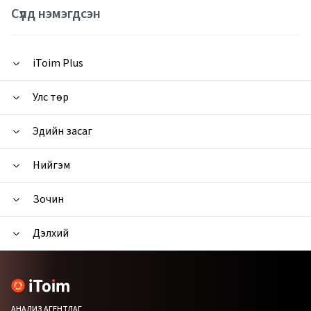
Сүүлд нэмэгдсэн
iToim Plus
Улс төр
Эдийн засаг
Нийгэм
Зочин
Дэлхий
АНАЛИЗ АГЕНТЛАГ