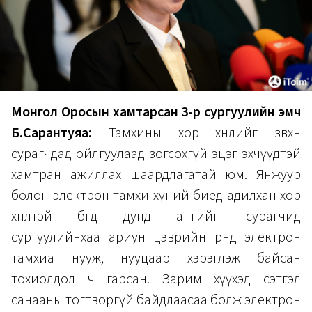
Монгол Оросын хамтарсан 3-р сургуулийн эмч
Б.Сарантуяа:
Тамхины хор хөнөөлийг зөвхөн
сурагчдад ойлгуулаад зогсохгүй эцэг эхчүүдтэй
хамтран ажиллах шаардлагатай юм. Янжуур
болон электрон тамхи хүний биед адилхан хор
хөнөөлтэй бөгөөд дунд ангийн сурагчид
сургуулийнхаа ариун цэврийн өрөөнд электрон
тамхиа нууж, нууцаар хэрэглэж байсан
тохиолдол ч гарсан. Зарим хүүхэд сэтгэл
санааны тогтворгүй байдлаасаа болж электрон