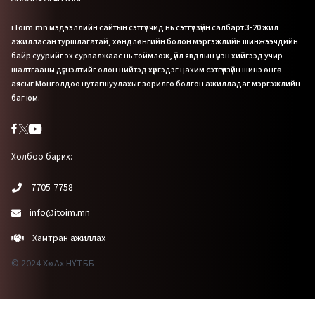
iToim.mn мэдээллийн сайтын сэтгүүлчид нь сэтгүүлзүйн салбарт 3-20 жил
ажилласан туршлагатай, хөндлөнгийн болон мэргэжлийн шинжээчдийн
байр суурийг эх сурвалжаас нь тоймлож, үйл явдлын үнэн хийгээд учир
шалтгааны дүгнэлтийг олон нийтэд хүргэдэг цахим сэтгүүлзүйн шинэ өнгө
аясыг Монголдоо нутагшуулахыг зорилго болгон ажилладаг мэргэжлийн
баг юм.
Холбоо барих:
7705-7758
info@itoim.mn
Хамтран ажиллах
© 2024 Хөх Ах НҮТББ