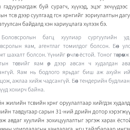
 гадуурхагдаж буй сурагч, хүүхэд, эцэг эхчүүдээс
сын төсөв дээр суулгаад өгсөн хөрөнгийг зориулалтын да
атуулсан байдалд хэн хариуцлага хүлээх бэ.
 Боловсролын багц хуулиар сургуулийн уди
всролын яам, агентлаг томилдог болсон. Бөөн улс
т шахалт болсон. Үүнийг өөрчлөх ёстой. Тоног төхөрөөм
тын төсвийг яам өөр дээр авсан ч худалдан ав
ангүй. Яам нь бодлого ярьдаг биш аж ахуйн и
цож, ажлаа хийж чадсангүй. Бөөн тендерийн будлиан,
дүүд хохирч байна.
йн жилийн төсвийн хөрөнгө оруулалтаар хийгдэх худал
ийн тавдугаар сарын 31-ний өдрийн дотор хэрэгжү
таж авдаг хуулийн зохицуулалтыг эргэж харах ёсто
мны удирдалагын хандалага, өнгөц тайлбараар инг