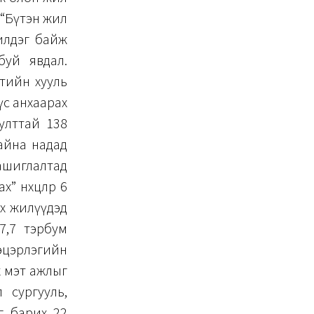
а “Бүтэн жил
чилдэг байж
буй явдал.
тийн хууль
үүс анхаарах
улттай 138
айна надад
ашиглалтад
 нөхцөлөөр 6
өх жилүүдэд
7,7 тэрбум
эцэрлэгийн
х мэт ажлыг
 сургууль,
г барих 22