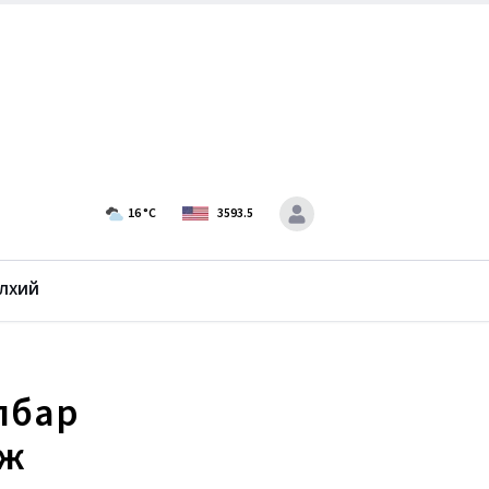
16
°C
3593.5
лхий
лбар
лж