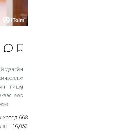
йгдээгүйн
ичээллэх
н гишүүн
эхээс өөр
жээ.
 хотод 668
лэгт 16,053