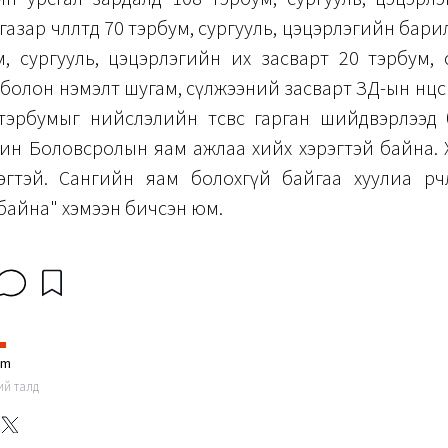
азар чөлөөлтөд 70 тэрбум, сургууль, цэцэрлэгийн бар
м, сургууль, цэцэрлэгийн их засварт 20 тэрбум, 
болон нэмэлт шугам, сүлжээний засварт ЗД-ын нөөцөөс
тэрбумыг нийслэлийн төсвөөс гарган шийдвэрлээд
рин Боловсролын яам ажлаа хийх хэрэгтэй байна. 
эгтэй. Сангийн яам болохгүй байгаа хуулиа өөрчлөх тө
байна" хэмээн бичсэн юм.
im
ний талд