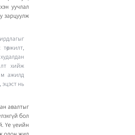
 хэн уучлал
гуу зарцуулж
рдлагыг
 төржилт,
ж худалдан
алт хийж
йм ажилд
 эцэст нь
дан авалтыг
үлэхгүй бол
й. Үе үеийн
эж олон жил