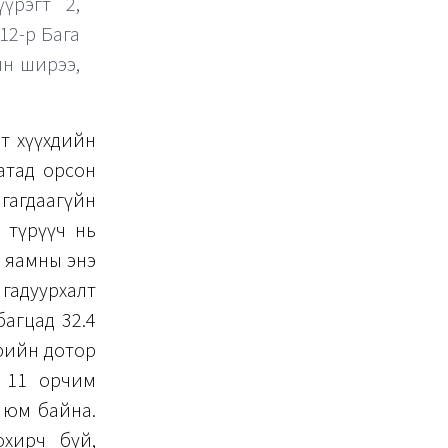
үрэгт 2,
 12-р Бага
ийн ширээ,
т хүүхдийн
атад орсон
нгагдаагүйн
 түрүүч нь
н яамны энэ
 гадуурхалт
багцад 32.4
өдрийн дотор
р 11 орчим
а юм байна.
охирч буй,