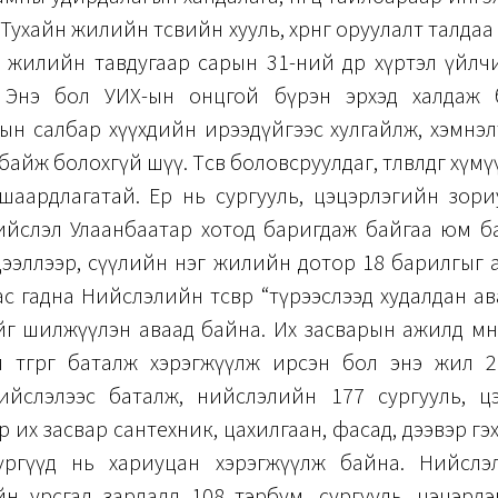
Тухайн жилийн төсвийн хууль, хөрөнгө оруулалт талда
 жилийн тавдугаар сарын 31-ний өдөр хүртэл үйл
. Энэ бол УИХ-ын онцгой бүрэн эрхэд халдаж 
ын салбар хүүхдийн ирээдүйгээс хулгайлж, хэмнэл
айж болохгүй шүү. Төсөв боловсруулдаг, төлөвлөдөг хүм
шаардлагатай. Ер нь сургууль, цэцэрлэгийн зори
ийслэл Улаанбаатар хотод баригдаж байгаа юм б
дээллээр, сүүлийн нэг жилийн дотор 18 барилгыг 
 гадна Нийслэлийн төсвөөр “түрээслээд худалдан авах”
г шилжүүлэн аваад байна. Их засварын ажилд өмн
м төгрөг баталж хэрэгжүүлж ирсэн бол энэ жил 2
 Нийслэлээс баталж, нийслэлийн 177 сургууль, ц
р их засвар сантехник, цахилгаан, фасад, дээвэр гэ
үргүүд нь хариуцан хэрэгжүүлж байна. Нийслэл
йн урсгал зардалд 108 тэрбум, сургууль, цэцэрлэ