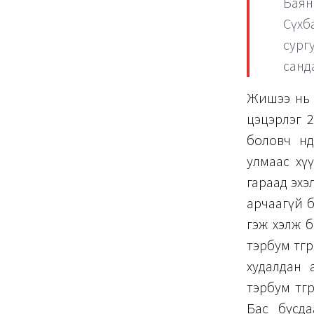
Баян
Сүхба
сургу
санд
Жишээ нь 
цэцэрлэг 
боловч өнө
улмаас хү
гараад эхэ
арчаагүй б
гэж хэлж б
тэрбум төгр
худалдан 
тэрбум төг
Бас бусда