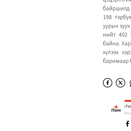
байршилд г
198 тэрбу
уурын зуух 
нийт 402 
байна. Ха
хүлээх хэр
баримаар 
iTo
Үнэ