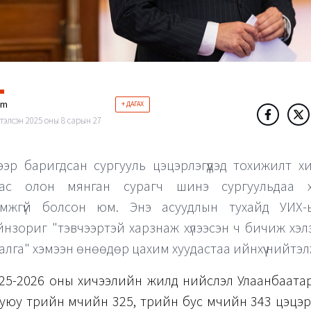
im
+ ДАГАХ
тэлсэн 2025 оны 8 сарын 27
эр баригдсан сургууль цэцэрлэгүүдэд тохижилт хи
ас олон мянган сурагч шинэ сургуульдаа х
мжгүй болсон юм. Энэ асуудлын тухайд УИХ-ы
йнзориг "тэвчээртэй харзнаж хүлээсэн ч бичиж хэл
 алга" хэмээн өнөөдөр цахим хуудастаа ийнхүү нийтэл
25-2026 оны хичээлийн жилд нийслэл Улаанбаатар
уюу төрийн өмчийн 325, төрийн бус өмчийн 343 цэцэр