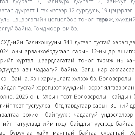
гол дүүрэгт 3, Баянзүрх дүүрэгт 3, Хан-Уул дү
атар дүүрэгт 1 гэх мэтээр 12 сургууль, 19 цэцэрлэг,
уль, цэцэрлэгийн цогцолбор тоног, төхөөрөмж, хүүхд
алгүй байна. Гомдмоор юм бэ.
СХД-ийн Баянхошууны 341 дүгээр тусгай хэрэгцээ
2024 оны арванхоёрдугаар сарын 12-ны өдөр ашигл
өдрийг хүртэл шаардлагатай тоног төхөөрөмж нь ха
үхдүүдээ авч чадаагүй байна. Багш нар ажлаасаа
лсэн байна. Хэн хариуцлага хүлээх бэ. Боловсролы
айдал тусгай хэрэгцээт хүүхдийн эсрэг ялгаварлан
олно. 2025 оны Улсын төсөвт Боловсролын сайдын 
өгийг төсөвт тусгуулсан бөгөөд тавдугаар сарын 31-ний 
авалтаа зохион байгуулж чадаагүй үндэслэлээ
рөгийг татуулаад ийм нөхцөл байдлыг үүсгээд байга
ас буруугаа хайх маягтай байгаа сурагтай. Х