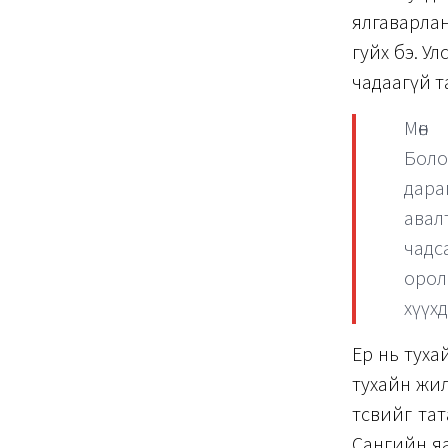
ялгаварлан
гуйх бэ. Ул
чадаагүй т
Мөн
Боло
дарам
авал
чадс
орол
хүүх
Ер нь туха
тухайн жил
төсвийг та
Сангийн яа