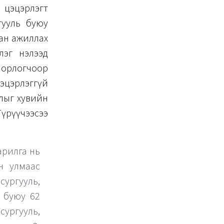
 цэцэрлэгт
гууль буюу
тан ажиллах
рлэг нэлээд
 орлогчоор
эцэрлэггүй
длыг хувийн
үрүүчээсээ
арилга нь
йн улмаас
сургууль,
ь буюу 62
 сургууль,