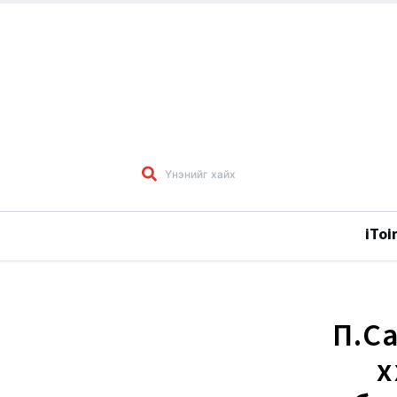
iToi
П.С
х