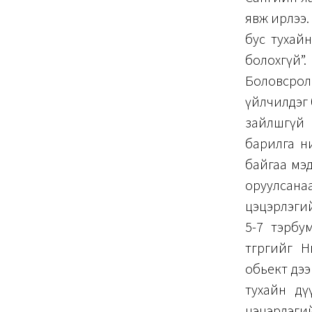
явж ирлээ. 
бус тухайн
болохгүй”
Боловсрол
үйлчилдэг б
зайлшгүй 
барилга н
байгаа мэ
оруулсанаас
цэцэрлэгий
5-7 тэрбу
төгрөгийг
обьект дээ
тухайн дү
цэцэрлэги