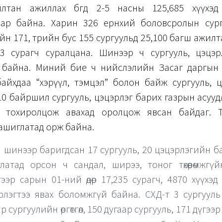
лтан ажиллах бөгөөд 2-5 насны 125,685 хүүхэд
аар байна. Харин 326 ерөнхий боловсролын сур
ийн 171, төрийн бус 155 сургуульд 25,100 багш ажил
,273 сурагч суралцана. Шинээр ч сургууль, цэцэ
 байна. Миний бие ч нийслэлийн Засаг даргын
айхдаа “хэрүүл, тэмцэл” болон байж сургууль, ц
0 байршил сургууль, цэцэрлэг барих газрын асуу
 тохиролцож авахад оролцож явсан байдаг. Т
ашиглатад орж байна.
л шинээр баригдсан 17 сургууль, 20 цэцэрлэгийн б
латад орсон ч сандал, ширээ, тоног төхөөрөмжгү
гээр сарын 01-ний өдөр 17,235 сурагч, 4870 хүүхэд 
рлэгтээ явах боломжгүй байна. СХД-т 3 сургуул
р сургуулийн өргөтгөл, 150 дугаар сургууль, 171 дүгээр