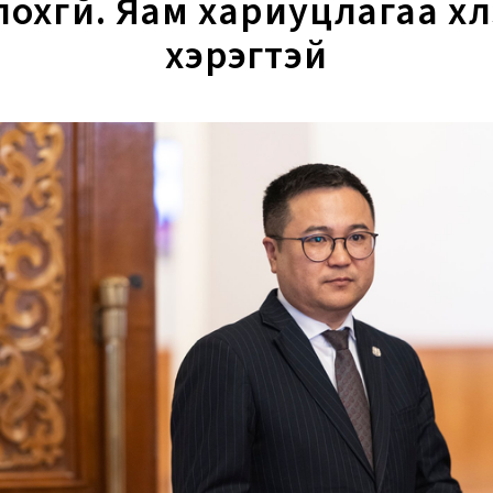
лохгүй. Яам хариуцлагаа хүл
хэрэгтэй