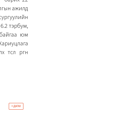
илгын ажилд
сургуулийн
 6.2 тэрбум,
 байгаа юм
Хариуцлага
слөөө өргөн
+ ДАГАХ