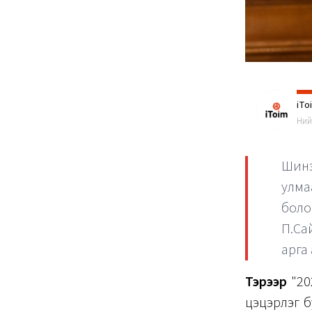
iTo
Ний
Шинэ
улма
боло
П.Са
арга
Тэрээр
"20
цэцэрлэг б