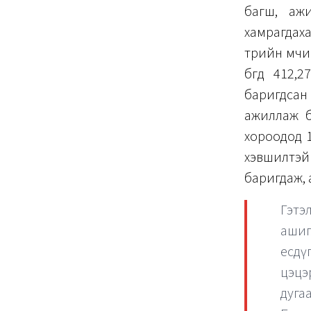
багш, ажи
хамрагдах
төрийн өмч
бөгөөд 412
баригдсан
ажиллаж б
хороодод 1
хэвшилтэй
баригдаж, 
Гэтэ
ашиг
есдү
цэцэ
дугаа