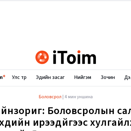
+
m
Улс төр
Эдийн засаг
Нийгэм
Зочин
Дэ
Боловсрол
|
4 мин уншина
айнзориг: Боловсролын са
үүхдийн ирээдүйгээс хулгай