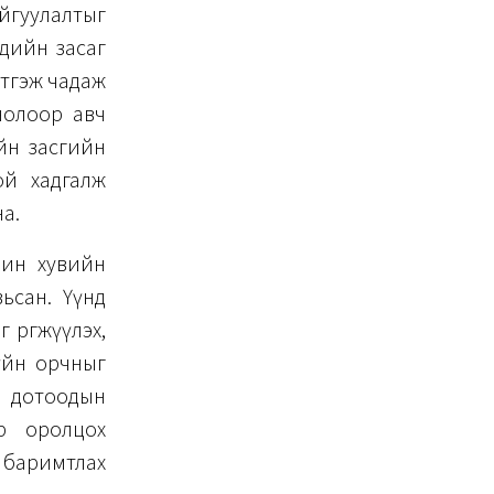
йгуулалтыг
эдийн засаг
этгэж чадаж
нолоор авч
ийн засгийн
ой хадгалж
а.
рин хувийн
ьсан. Үүнд
өргөжүүлэх,
зүйн орчныг
өн дотоодын
өөр оролцох
 баримтлах