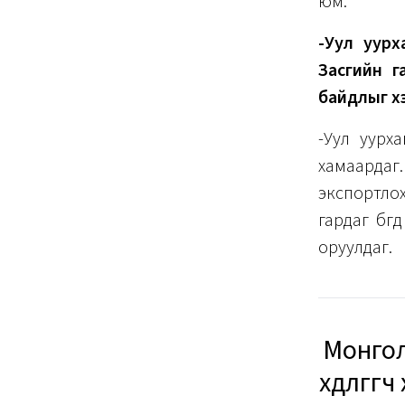
юм.
-Уул уурх
Засгийн га
байдлыг хэ
-Уул уурха
хамаардаг. 
экспортло
гардаг бөг
оруулдаг.
Монгол
хөдөлгө