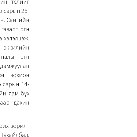
йн төслийг
р сарын 25-
эн. Сангийн
азарт өргөн
а хэлэлцэж,
 Энэ жилийн
алыг өргөн
 дамжуулан
эг зохион
р сарын 14-
ийн яам бүх
лаар дахин
арих зорилт
 Тухайлбал,