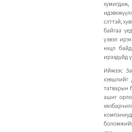
хумигдаж,
идэвхжүүлж
өсөлттэй, 
байгаа үе
үзвэл ирэх
нөхцөл ба
ирээдүйд ү
Иймээс За
хэвшлийг 
татварын б
ашиг орлог
хялбарчилж
компаниуд 
боломжийг