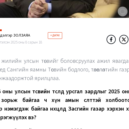
ндэлгэр ЗОЛЗАЯА
+ ДАГАХ
тэлсэн 2025 оны 8 сарын 18
 жилийн улсын төсвийг боловсруулах ажил явагд
үед Сангийн яамны Төсвийн бодлого, төлөвлөлтийн газ
нжаадоржтой ярилцлаа.
 оны улсын төсвийн төсөлд урсгал зардлыг 2025 
 зорьж байгаа ч хүн амын өсөлттэй холбоот
р нэмэгдэж байгаа нөхцөлд Засгийн газар хэрхэн 
эрэгжүүлэх вэ?