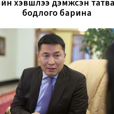
ийн хэвшлээ дэмжсэн татв
бодлого барина