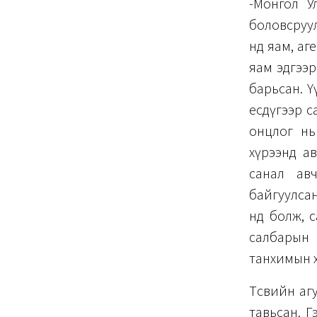
-Монгол У
боловсруул
нд яам, аг
яам эдгээр
барьсан. Ү
есдүгээр с
онцлог нь
хүрээнд а
санал авч
байгуулсан
нд болж, с
салбарын 
танхимын хэ
Төсвийн аг
тавьсан. Г