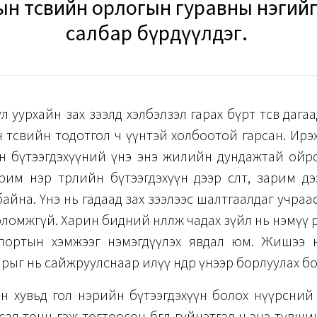
ын төсвийн орлогын гуравны нэгийг
салбар бүрдүүлдэг.
л уурхайн зах зээлд хэлбэлзэл гарах бүрт төсөв дагаа
 төсвийн тодотгол ч үүнтэй холбоотой гарсан. Ирэ
йн бүтээгдэхүүний үнэ энэ жилийн дундажтай ойр
Зарим нэр төрлийн бүтээгдэхүүн дээр өсөлт, зарим д
байна. Үнэ нь гадаад зах зээлээс шалтгаалдаг учра
х боломжгүй. Харин бидний нөлөөлж чадах зүйл нь нэмүү ө
портын хэмжээг нэмэгдүүлэх явдал юм. Жишээ н
арыг нь сайжруулснаар илүү өндөр үнээр борлуулах 
н хувьд гол нэрийн бүтээгдэхүүн болох нүүрсний
сая тонн гэж тогтоосон бөгөөд гүйцэтгэл ч энэ түвши