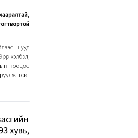
мааралтай,
 тогтвортой
үйлээс шууд
рөөр хэлбэл,
гын тооцоо
уулж төсөвт
засгийн
93 хувь,