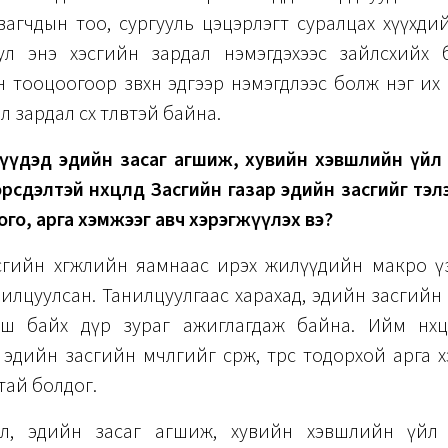
вагчдын тоо, сургууль цэцэрлэгт суралцах хүүхд
 тул энэ хэсгийн зардал нэмэгдэхээс зайлсхийх 
 тооцоогоор зөвхөн эдгээр нэмэгдлээс болж нэг их
гал зардал өсөх төлөвтэй байна.
үүдэд эдийн засаг агшиж, хувийн хэвшлийн үйл
рсдэлтэй нөхцөлд Засгийн газар эдийн засгийг тэ
го, арга хэмжээг авч хэрэгжүүлэх вэ?
сгийн хөгжлийн яамнаас ирэх жилүүдийн макро ү
анилцуулсан. Танилцуулгаас харахад, эдийн засгийн ө
ш байх дүр зураг ажиглагдаж байна. Ийм нөхцө
эдийн засгийн мөчлөгийг сөрж, төрөөс тодорхой арга 
тай болдог.
лбэл, эдийн засаг агшиж, хувийн хэвшлийн үйл