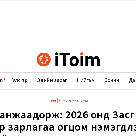
+
m
Улс төр
Эдийн засаг
Нийгэм
Зочин
Дэ
Төсөв
|
6 мин уншина
анжаадорж: 2026 онд Зас
р зарлагаа огцом нэмэгдүүлэ