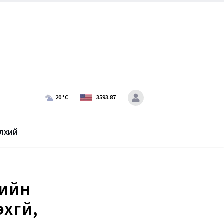
20
°C
3593.87
лхий
гийн
хгүй,