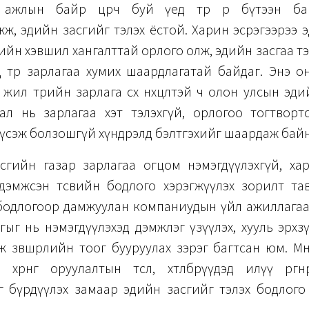
 ажлын байр цөөрч буй үед төр өөрөө бүтээн ба
ж, эдийн засгийг тэлэх ёстой. Харин эсрэгээрээ 
хувийн хэвшил хангалттай орлого олж, эдийн засгаа т
д төр зарлагаа хумих шаардлагатай байдаг. Энэ о
 жил төрийн зарлага өсөх нөхцөлтэй ч олон улсын эд
йдал нь зарлагаа хэт тэлэхгүй, орлогоо тогтворт
үсэж болзошгүй хүндрэлд бэлтгэхийг шаардаж байн
сгийн газар зарлагаа огцом нэмэгдүүлэхгүй, ха
дэмжсэн төсвийн бодлого хэрэгжүүлэх зорилт тав
одлогоор дамжуулан компаниудын үйл ажиллагааг 
ыг нь нэмэгдүүлэхэд дэмжлэг үзүүлэх, хууль эрх
 зөвшөөрлийн тоог бууруулах зэрэг багтсан юм. М
хөрөнгө оруулалтын төсөл, хөтөлбөрүүдэд илүү өргөн
 бүрдүүлэх замаар эдийн засгийг тэлэх бодлого