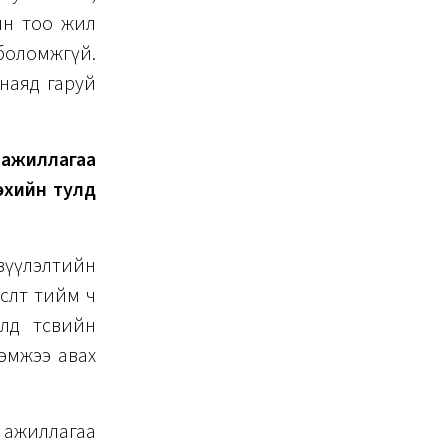
ийн тоо жил
боломжгүй.
 наяд гаруй
 ажиллагаа
лэхийн тулд
зүүлэлтийн
сөлт тийм ч
лд төсвийн
хэмжээ авах
 ажиллагаа