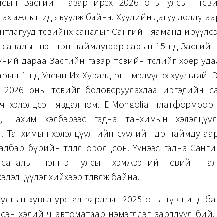
лсын Засгийн газар ирэх 2026 оны улсын төсви
ах ажлыг ид явуулж байна. Хуулийн дагуу долдугаа
ентлагууд төсвийнхөө саналыг Сангийн яаманд ирүүлс
 саналыг нэгтгэн наймдугаар сарын 15-нд Засгийн г
үний дараа Засгийн газар төсвийн төслийг хоёр уда
арын 1-нд Улсын Их Хуралд өргөн мэдүүлэх хуультай.
 2026 оны төсвийг боловсруулахдаа иргэдийн сан
вч хэлэлцсэн явдал юм. E-Mongolia платформоор
, цахим хэлбэрээс гадна танхимын хэлэлцүүл
. Танхимын хэлэлцүүлгийн сүүлийн өдөр наймдугаа
албар бүрийн төлөөлөл оролцсон. Үүнээс гадна Санг
саналыг нэгтгэн улсын хэмжээний төсвийн та
лэлцүүлэг хийхээр төлөвлөж байна.
уулгын хувьд урсгал зардлыг 2025 оны түвшинд б
эсэн хэдий ч автоматаар нэмэгддэг зардлууд бий.