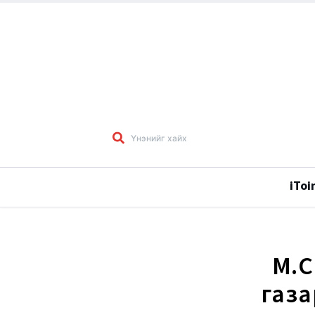
iToi
М.С
газа