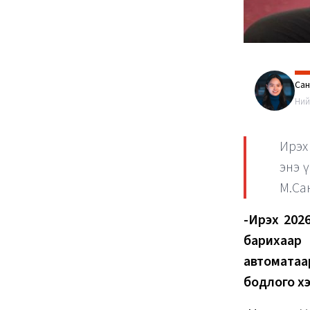
Са
Ний
Ирэх
энэ 
М.Са
-Ирэх 2026
барихаар
автоматаа
бодлого х