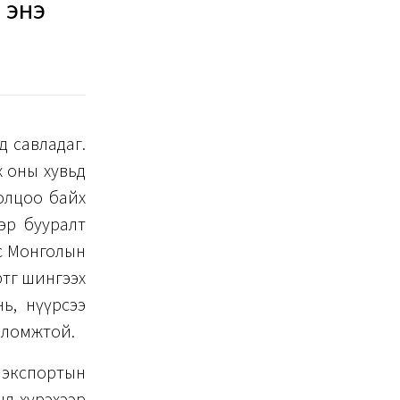
 энэ
д савладаг.
х оны хувьд
олцоо байх
ээр бууралт
ас Монголын
ртөг шингээх
ь, нүүрсээ
боломжтой.
 экспортын
нд хүрэхээр