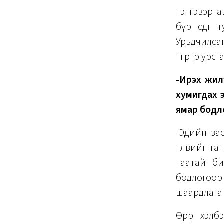
тэтгэвэр а
бүр өсдөг
Урьдчилсан
төгрөгөөр урс
-Ирэх жил
хумигдах э
ямар бодло
-Эдийн за
төлөвийг т
таатай би
бодлогоор 
шаардлага
Өөрөөр хэ