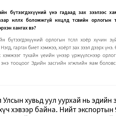
айн бүтээгдэхүүний үнэ гадаад зах зээлээс ха
зар нөлөөлөх боломжгүй нөхцөлд төсвийн орлогын
рхэн хангах вэ?
йн бүтээгдэхүүний орлогын төсөөлөл хоёр хүчин з
Нэгд, гаргах биет хэмжээ, хоёрт зах зээл дээрх үнэ. Өө
х хэмжээг тухайн үеийн үнээр үржүүлснээр орло
өөд энэ тооцоог Эдийн засгийн хөгжлийн яам боловср
 Улсын хувьд уул уурхай нь эдийн 
гч хүч хэвээр байна. Нийт экспортын 