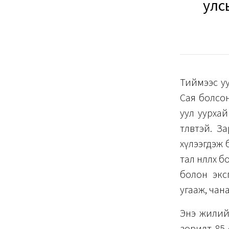
улс
Тиймээс уу
Сая болсон
уул уурха
төлөвтэй. 
хүлээгдэж 
тал нөлөөлө
болон экс
угааж, чан
Энэ жилий
зорилт 85 