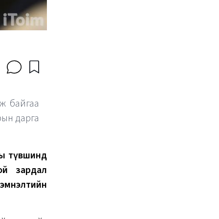
аж байгаа
рын дарга
оны түвшинд
ой зардал
хэмнэлтийн