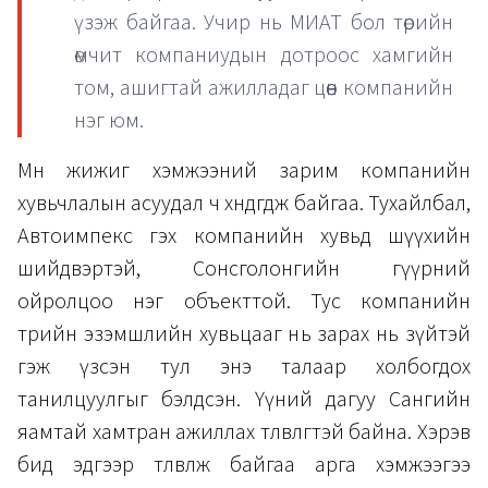
үзэж байгаа. Учир нь МИАТ бол төрийн
өмчит компаниудын дотроос хамгийн
том, ашигтай ажилладаг цөөн компанийн
нэг юм.
Мөн жижиг хэмжээний зарим компанийн
хувьчлалын асуудал ч хөндөгдөж байгаа. Тухайлбал,
Автоимпекс гэх компанийн хувьд шүүхийн
шийдвэртэй, Сонсголонгийн гүүрний
ойролцоо нэг объекттой. Тус компанийн
төрийн эзэмшлийн хувьцааг нь зарах нь зүйтэй
гэж үзсэн тул энэ талаар холбогдох
танилцуулгыг бэлдсэн. Үүний дагуу Сангийн
яамтай хамтран ажиллах төлөвлөгөөтэй байна. Хэрэв
бид эдгээр төлөвлөж байгаа арга хэмжээгээ