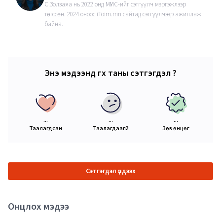
С.Золзаяа нь 2022 онд МҮИС-ийг сэтгүүлч мэргэжлээр
төгссөн. 2024 оноос iToim.mn сайтад сэтгүүлчээр ажиллаж
байна.
Энэ мэдээнд өгөх таны сэтгэгдэл ?
...
...
...
Таалагдсан
Таалагдаагүй
Зөв өнцөг
Сэтгэгдэл үлдээх
Онцлох мэдээ