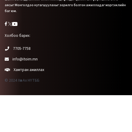
аясыг Монголдоо нутагшуулахыг зорилго болгон ажилладаг мэргэжлийн
баг юм.
Холбоо барих:
7705-7758
info@itoim.mn
Хамтран ажиллах
© 2024 Хөх Ах НҮТББ