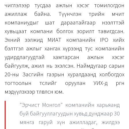
чиглэлээр тусдаа ажлын хэсэг томилогдон
ажиллаж байна. Түүнчлэн төрийн өмчит
компаниудыг шат дараатайгаар нээлттэй
хувьцаат компани болгох зорилт тавигдсан.
Эхний ээлжид МИАТ компанийн IPO хийх
бэлтгэл ажлыг хангах хүрээнд тус компанийн
удирдлагуудтай хамтарсан ажлын хэсэг
байгуулж, ажил нь эхэлсэн. Наймдугаар сарын
20-ны Засгийн газрын хуралдаанд холбогдох
тогтоолын төслийг оруулан УИХ-д өргөн
мэдүүлэхээр төлөвлөсөн юм.
"Эрчист Монгол" компанийн харьяанд
буй байгууллагуудын хувьд дунджаар 30
мянга гаруй хүн ажилладаг, жилдээ