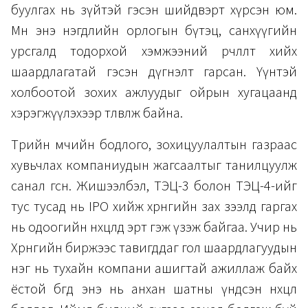
буулгах нь зүйтэй гэсэн шийдвэрт хүрсэн юм.
Мөн энэ нэгдлийн орлогын бүтэц, санхүүгийн
урсгалд тодорхой хэмжээний өөрчлөлт хийх
шаардлагатай гэсэн дүгнэлт гарсан. Үүнтэй
холбоотой зохих ажлуудыг ойрын хугацаанд
хэрэгжүүлэхээр төлөвлөж байна.
Төрийн өмчийн бодлого, зохицуулалтын газраас
хувьчлах компаниудын жагсаалтыг танилцуулж
санал өгсөн. Жишээлбэл, ТЭЦ-3 болон ТЭЦ-4-ийг
тус тусад нь IPO хийж хөрөнгийн зах зээлд гаргах
нь одоогийн нөхцөлд эрт гэж үзэж байгаа. Учир нь
Хөрөнгийн биржээс тавигддаг гол шаардлагуудын
нэг нь тухайн компани ашигтай ажиллаж байх
ёстой бөгөөд энэ нь анхан шатны үндсэн нөхцөл