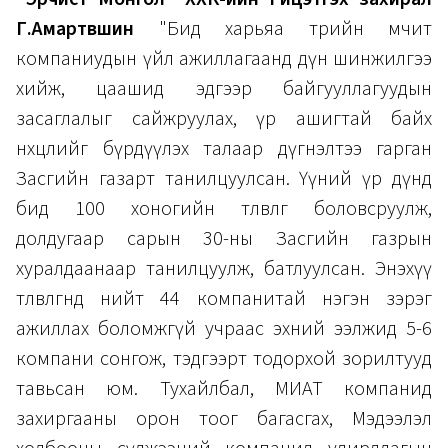
Г.Амартүвшин
"Бид харьяа төрийн өмчит
компаниудын үйл ажиллагаанд дүн шинжилгээ
хийж, цаашид эдгээр байгууллагуудын
засаглалыг сайжруулах, үр ашигтай байх
нөхцөлийг бүрдүүлэх талаар дүгнэлтээ гарган
Засгийн газарт танилцуулсан. Үүний үр дүнд
бид 100 хоногийн төлөвлөгөө боловсруулж,
долдугаар сарын 30-ны Засгийн газрын
хуралдаанаар танилцуулж, батлуулсан. Энэхүү
төлөвлөгөөнд нийт 44 компанитай нэгэн зэрэг
ажиллах боломжгүй учраас эхний ээлжид 5-6
компани сонгож, тэдгээрт тодорхой зорилтууд
тавьсан юм. Тухайлбал, МИАТ компанид
захиргааны орон тоог багасгах, Мэдээлэл