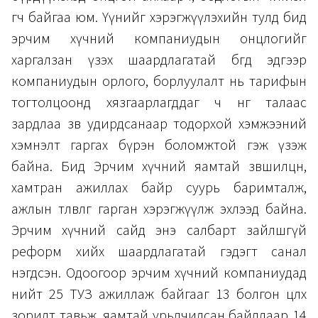
өгч байгаа юм. Үүнийг хэрэгжүүлэхийн тулд бид
эрчим хүчний компаниудын онцлогийг
харгалзан үзэх шаардлагатай бөгөөд эдгээр
компаниудын орлого, борлуулалт нь тарифын
тогтолцоонд хязгаарлагддаг ч нөгөө талаас
зардлаа зөв удирдсанаар тодорхой хэмжээний
хэмнэлт гаргах бүрэн боломжтой гэж үзэж
байна. Бид Эрчим хүчний яамтай зөвшилцөн,
хамтран ажиллах байр суурь баримталж,
ажлын төлөвлөгөө гарган хэрэгжүүлж эхлээд байна.
Эрчим хүчний сайд энэ салбарт зайлшгүй
реформ хийх шаардлагатай гэдэгт санал
нэгдсэн. Одоогоор эрчим хүчний компаниудад
нийт 25 ТУЗ ажиллаж байгааг 13 болгон цөөлөх
зорилт тавьж, яамтай урьдчилсан байдлаар 14