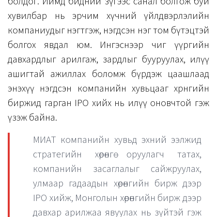
болдог. Иймд бидний зүгээс санал болгож буй
хувилбар нь эрчим хүчний үйлдвэрлэлийн
компаниудыг нэгтгэж, нэгдсэн нэг том бүтэцтэй
болгох явдал юм. Ингэснээр чиг үүргийн
давхардлыг арилгаж, зардлыг бууруулах, илүү
ашигтай ажиллах боломж бүрдэж цаашлаад
энэхүү нэгдсэн компанийн хувьцааг хөрөнгийн
биржид гарган IPO хийх нь илүү оновчтой гэж
үзэж байна.
МИАТ компанийн хувьд эхний ээлжид
стратегийн хөрөнгө оруулагч татах,
компанийн засаглалыг сайжруулах,
улмаар гадаадын хөрөнгийн бирж дээр
IPO хийж, Монголын хөрөнгийн бирж дээр
давхар арилжаа явуулах нь зүйтэй гэж