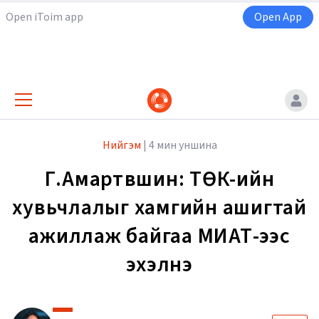
Open iToim app
Open App
Нийгэм
|
4 мин уншина
Г.Амартүвшин: ТӨК-ийн
хувьчлалыг хамгийн ашигтай
ажиллаж байгаа МИАТ-ээс
эхэлнэ