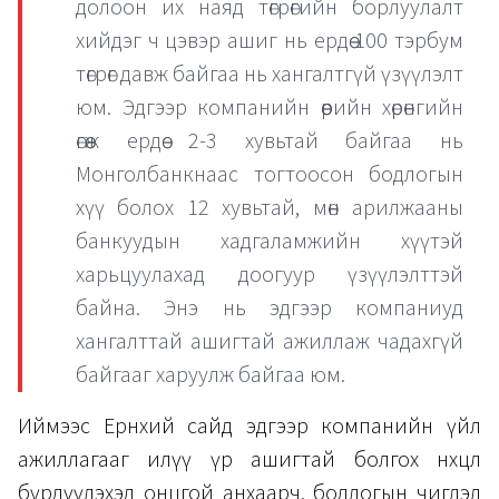
долоон их наяд төгрөгийн борлуулалт
хийдэг ч цэвэр ашиг нь ердөө 100 тэрбум
төгрөг давж байгаа нь хангалтгүй үзүүлэлт
юм. Эдгээр компанийн өөрийн хөрөнгийн
өгөөж ердөө 2-3 хувьтай байгаа нь
Монголбанкнаас тогтоосон бодлогын
хүү болох 12 хувьтай, мөн арилжааны
банкуудын хадгаламжийн хүүтэй
харьцуулахад доогуур үзүүлэлттэй
байна. Энэ нь эдгээр компаниуд
хангалттай ашигтай ажиллаж чадахгүй
байгааг харуулж байгаа юм.
Иймээс Ерөнхий сайд эдгээр компанийн үйл
ажиллагааг илүү үр ашигтай болгох нөхцөл
бүрдүүлэхэд онцгой анхаарч, бодлогын чиглэл