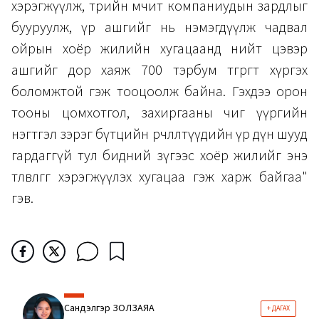
хэрэгжүүлж, төрийн өмчит компаниудын зардлыг
бууруулж, үр ашгийг нь нэмэгдүүлж чадвал
ойрын хоёр жилийн хугацаанд нийт цэвэр
ашгийг дор хаяж 700 тэрбум төгрөгт хүргэх
боломжтой гэж тооцоолж байна. Гэхдээ орон
тооны цомхотгол, захиргааны чиг үүргийн
нэгтгэл зэрэг бүтцийн өөрчлөлтүүдийн үр дүн шууд
гардаггүй тул бидний зүгээс хоёр жилийг энэ
төлөвлөгөөг хэрэгжүүлэх хугацаа гэж харж байгаа"
гэв.
Сандэлгэр ЗОЛЗАЯА
+ ДАГАХ