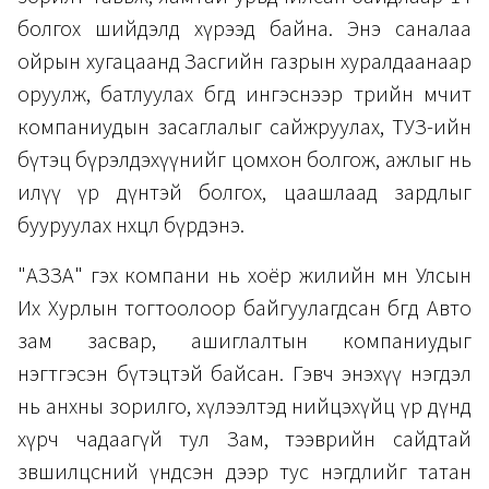
болгох шийдэлд хүрээд байна. Энэ саналаа
ойрын хугацаанд Засгийн газрын хуралдаанаар
оруулж, батлуулах бөгөөд ингэснээр төрийн өмчит
компаниудын засаглалыг сайжруулах, ТУЗ-ийн
бүтэц бүрэлдэхүүнийг цомхон болгож, ажлыг нь
илүү үр дүнтэй болгох, цаашлаад зардлыг
бууруулах нөхцөл бүрдэнэ.
"АЗЗА" гэх компани нь хоёр жилийн өмнө Улсын
Их Хурлын тогтоолоор байгуулагдсан бөгөөд Авто
зам засвар, ашиглалтын компаниудыг
нэгтгэсэн бүтэцтэй байсан. Гэвч энэхүү нэгдэл
нь анхны зорилго, хүлээлтэд нийцэхүйц үр дүнд
хүрч чадаагүй тул Зам, тээврийн сайдтай
зөвшилцсөний үндсэн дээр тус нэгдлийг татан