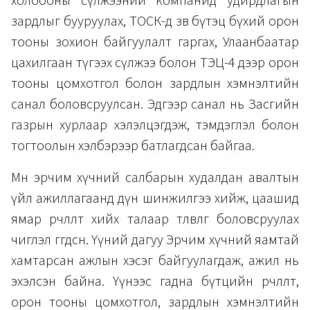
холбооны сүлжээний компанид удирдлагын
зардлыг бууруулах, ТОСК-д зөв бүтэц бүхий орон
тооны зохион байгуулалт гаргах, Улаанбаатар
цахилгаан түгээх сүлжээ болон ТЭЦ-4 дээр орон
тооны цомхотгол болон зардлын хэмнэлтийн
санал боловсруулсан. Эдгээр санал нь Засгийн
газрын хурлаар хэлэлцэгдэж, тэмдэглэл болон
тогтоолын хэлбэрээр батлагдсан байгаа.
Мөн эрчим хүчний салбарын худалдан авалтын
үйл ажиллагаанд дүн шинжилгээ хийж, цаашид
ямар өөрчлөлт хийх талаар төлөвлөгөө боловсруулах
чиглэл өгөгдсөн. Үүний дагуу Эрчим хүчний яамтай
хамтарсан ажлын хэсэг байгуулагдаж, ажил нь
эхэлсэн байна. Үүнээс гадна бүтцийн өөрчлөлт,
орон тооны цомхотгол, зардлын хэмнэлтийн