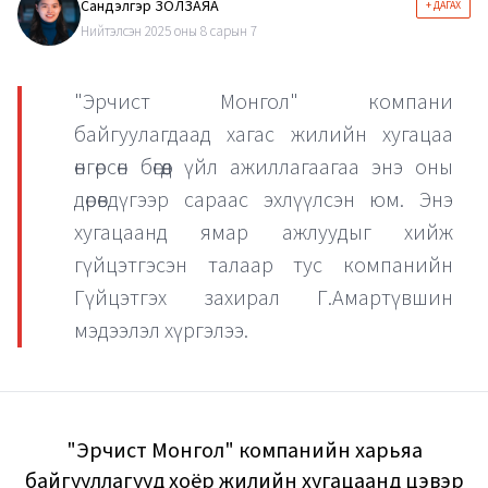
Сандэлгэр ЗОЛЗАЯА
+ ДАГАХ
Нийтэлсэн 2025 оны 8 сарын 7
"Эрчист Монгол" компани
байгуулагдаад хагас жилийн хугацаа
өнгөрсөн бөгөөд үйл ажиллагаагаа энэ оны
дөрөвдүгээр сараас эхлүүлсэн юм. Энэ
хугацаанд ямар ажлуудыг хийж
гүйцэтгэсэн талаар тус компанийн
Гүйцэтгэх захирал Г.Амартүвшин
мэдээлэл хүргэлээ.
"Эрчист Монгол" компанийн харьяа
байгууллагууд хоёр жилийн хугацаанд цэвэр