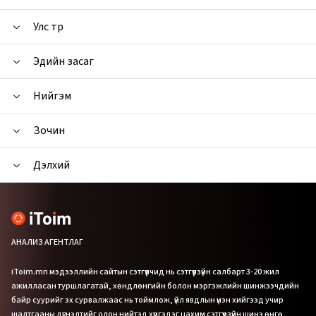
Улс төр
Эдийн засаг
Нийгэм
Зочин
Дэлхий
АНАЛИЗ АГЕНТЛАГ
iToim.mn мэдээллийн сайтын сэтгүүлчид нь сэтгүүлзүйн салбарт 3-20 жил
ажилласан туршлагатай, хөндлөнгийн болон мэргэжлийн шинжээчдийн
байр суурийг эх сурвалжаас нь тоймлож, үйл явдлын үнэн хийгээд учир
шалтгааны дүгнэлтийг олон нийтэд хүргэдэг цахим сэтгүүлзүйн шинэ өнгө