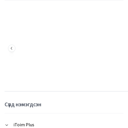
Сүүлд нэмэгдсэн
iToim Plus