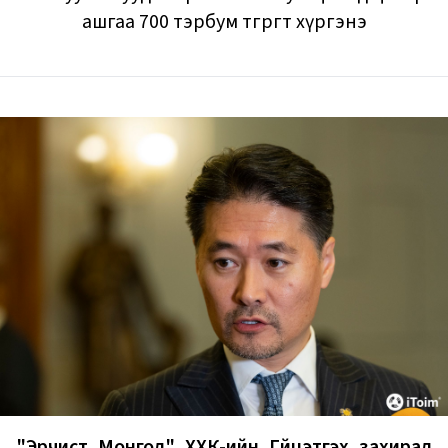
ашгаа 700 тэрбум төгрөгт хүргэнэ
"Эрчист Монгол" ХХК-ийн Гүйцэтгэх захирал