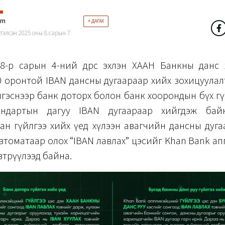
im
+ ДАГАХ
тэлсэн 2025 оны 8 сарын 7
8-р сарын 4-ний өдрөөс эхлэн ХААН Банкны данс
0 оронтой IBAN дансны дугаараар хийх зохицуула
нгэснээр банк доторх болон банк хоорондын бүх г
андартын дагуу IBAN дугаараар хийгдэж байн
ан гүйлгээ хийх үед хүлээн авагчийн дансны дуг
втоматаар олох “IBAN лавлах” цэсийг Khan Bank 
трүүлээд байна.