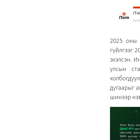
iTo
Ний
2025 оны 
гүйлгээг 2
эхэлсэн. И
улсын ст
холбогдуул
дугаарыг а
шинээр нэв