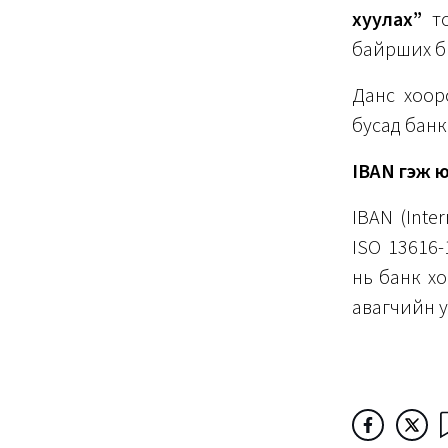
хуулах”
то
байрших бө
Данс хоор
бусад банк
IBAN гэж ю
IBAN (Inte
ISO 13616-
нь банк хо
авагчийн у