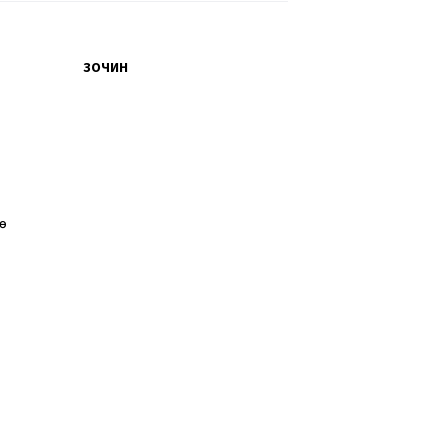
ЗОЧИН
өө