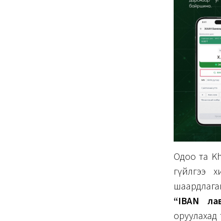
Одоо та K
гүйлгээ х
шаардлага
“IBAN ла
оруулахад