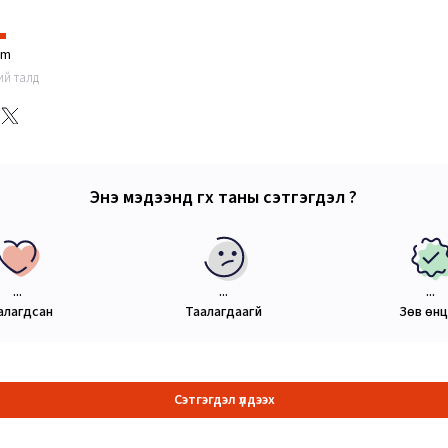
im
ний талд
Энэ мэдээнд өгөх таны сэтгэгдэл ?
...
...
...
алагдсан
Таалагдаагүй
Зөв өн
Сэтгэгдэл үлдээх