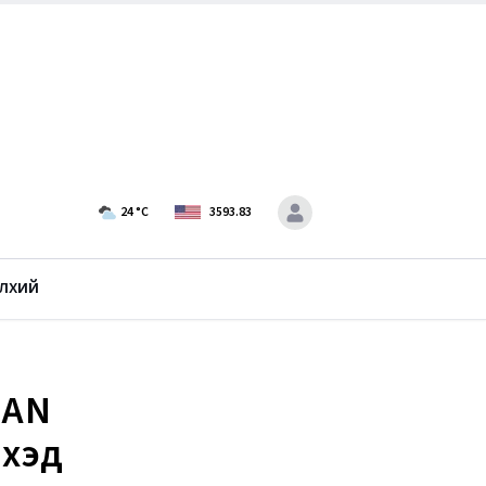
24
°C
3593.83
лхий
BAN
йхэд