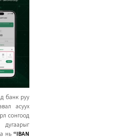
д банк руу
вал асуух
рлөө сонгоод
 дугаарыг
аа нь
“IBAN