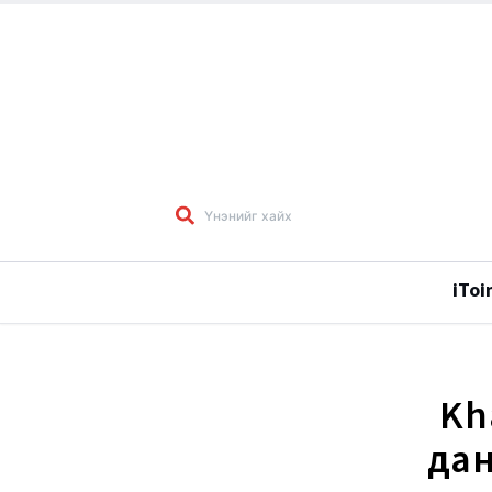
iToi
Kh
дан