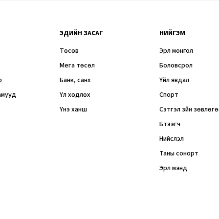
ЭДИЙН ЗАСАГ
НИЙГЭМ
Төсөв
Эрүүл монгол
Мега төсөл
Боловсрол
р
Банк, санхүү
Үйл явдал
амууд
Үл хөдлөх
Спорт
Үнэ ханш
Сэтгэл зүйн зөвлөг
Бүтээгч
Нийслэл
Таны сонорт
Эрүүл мэнд