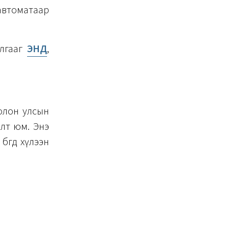
автоматаар
илгааг
ЭНД
,
 олон улсын
алт юм. Энэ
гөөд хүлээн