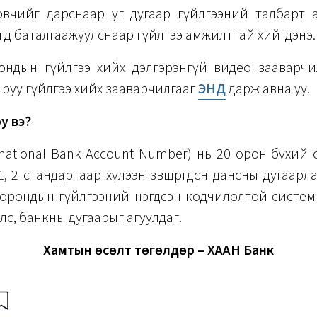
вчийг дарснаар уг дугаар гүйлгээний талбарт 
гөөд баталгаажуулснаар гүйлгээ амжилттай хийгдэнэ.
ондын гүйлгээ хийх дэлгэрэнгүй видео зааварч
 руу гүйлгээ хийх зааварчилгааг
ЭНД
дарж авна уу.
у вэ?
rnational Bank Account Number) нь 20 орон бүхий
1, 2 стандартаар хүлээн зөвшөөрөгдсөн дансны дугаарл
орондын гүйлгээний нэгдсэн кодчилолтой систем бө
лс, банкны дугаарыг агуулдаг.
Хамтын өсөлт төгөлдөр – ХААН Банк