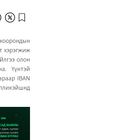
 хоорондын
лт хэрэгжиж
үйлгээ олон
а. Үүнтэй
аараар IBAN
аппликэйшнд