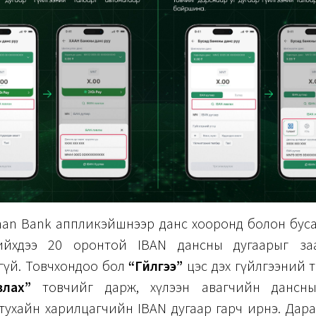
han Bank аппликэйшнээр данс хооронд болон буса
ийхдээ 20 оронтой IBAN дансны дугаарыг заа
гүй. Товчхондоо бол
“Гүйлгээ”
цэс дэх гүйлгээний тө
влах”
товчийг дарж, хүлээн авагчийн дансны
 тухайн харилцагчийн IBAN дугаар гарч ирнэ. Дар