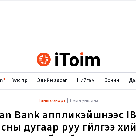
+
m
Улс төр
Эдийн засаг
Нийгэм
Зочин
Дэ
Таны сонорт
|
1 мин уншина
an Bank аппликэйшнээс I
сны дугаар руу гүйлгээ хи