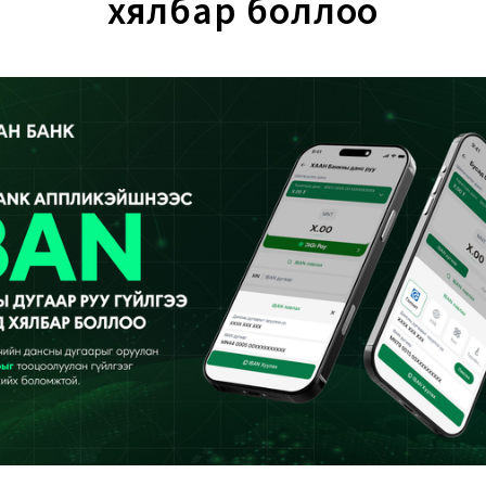
хялбар боллоо