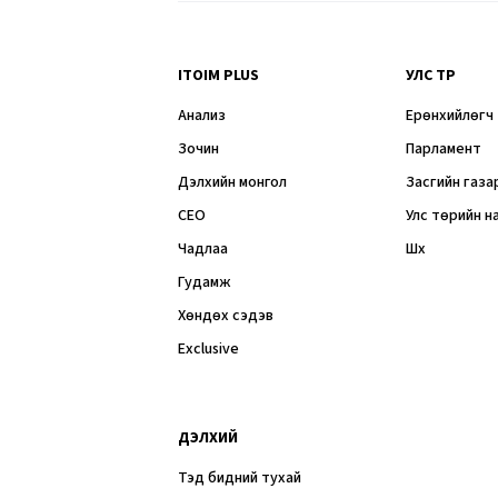
ITOIM PLUS
УЛС ТӨР
Анализ
Ерөнхийлөгч
Зочин
Парламент
Дэлхийн монгол
Засгийн газа
CEO
Улс төрийн н
Чадлаа
Шүүх
Гудамж
Хөндөх сэдэв
Exclusive
ДЭЛХИЙ
Тэд бидний тухай