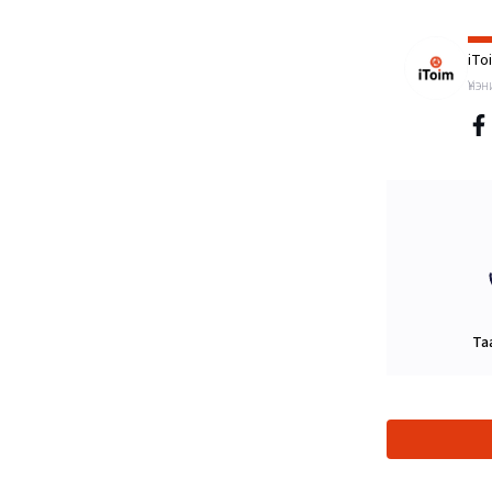
iTo
Үнэ
Та