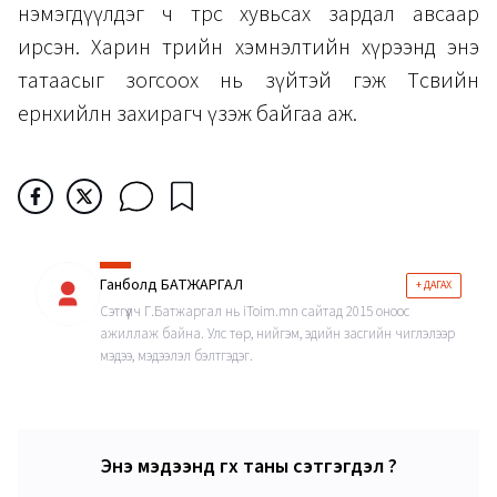
нэмэгдүүлдэг ч төрөөс хувьсах зардал авсаар
ирсэн. Харин төрийн хэмнэлтийн хүрээнд энэ
татаасыг зогсоох нь зүйтэй гэж Төсвийн
ерөнхийлөн захирагч үзэж байгаа аж.
Ганболд БАТЖАРГАЛ
+ ДАГАХ
Сэтгүүлч Г.Батжаргал нь iToim.mn сайтад 2015 оноос
ажиллаж байна. Улс төр, нийгэм, эдийн засгийн чиглэлээр
мэдээ, мэдээлэл бэлтгэдэг.
Энэ мэдээнд өгөх таны сэтгэгдэл ?