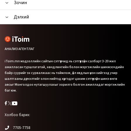
Зочин
Дэлхий
АНАЛИЗ АГЕНТЛАГ
iToim.mn мэдээллийн сайтын сэтгүүлчид нь сэтгүүлзүйн салбарт 3-20 жил
ажилласан туршлагатай, хөндлөнгийн болон мэргэжлийн шинжээчдийн
байр суурийг эх сурвалжаас нь тоймлож, үйл явдлын үнэн хийгээд учир
шалтгааны дүгнэлтийг олон нийтэд хүргэдэг цахим сэтгүүлзүйн шинэ өнгө
аясыг Монголдоо нутагшуулахыг зорилго болгон ажилладаг мэргэжлийн
баг юм.
Холбоо барих:
7705-7758