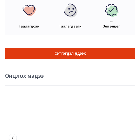
...
...
...
Таалагдсан
Таалагдаагүй
Зөв өнцөг
Сэтгэгдэл үлдээх
Онцлох мэдээ