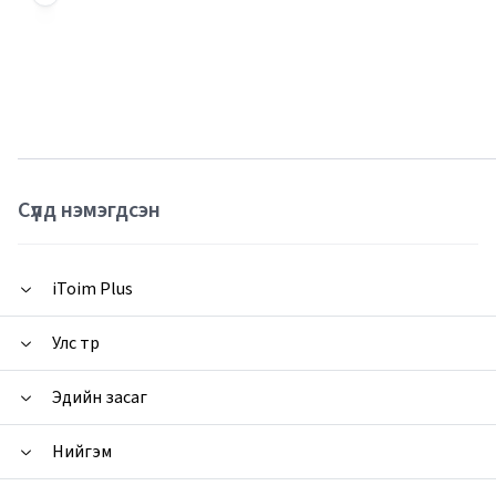
Сүүлд нэмэгдсэн
iToim Plus
Улс төр
Эдийн засаг
Нийгэм