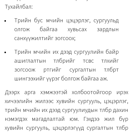
Тухайлбал:
Төрийн бус өмчийн цэцэрлэг, сургуульд
олгож байгаа хувьсах зардлын
санхүүжилтийг зогсоох;
Төрийн өмчийн их дээд сургуулийн байр
ашиглалтын төлбөрийг төсвөөс төлөхийг
зогсоож өртгийг сургалтын төлбөрт
шингээхийг үүрэг болгож байгаа аж.
Дээрх арга хэмжээтэй холбоотойгоор ирэх
хичээлийн жилээс хувийн сургууль, цэцэрлэг,
төрийн өмчийн их дээд сургуулиудын төлбөр дахин
нэмэгдэх магадлалтай юм. Гэхдээ жил бүр
хувийн сургууль, цэцэрлэгүүд сургалтын төлбөрөө