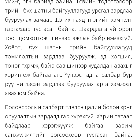
УИХ-д өргөн бариад байна. Төсвийн тодотголоор
төрийн бүх шатны байгууллагууд урсгал зардлаа
бууруулах замаар 1.5 их наяд төгрөгийн хэмнэлт
гаргахаар тусгасан байна. Шаардлагагүй орон
тоог цомхотгож, шинээр ажлын байр нэмэхгүй.
Хоёрт, бүх шатны төрийн байгууллагууд
томилолтын зардлаа бууруулж, эд хогшил,
тоног төхөөрөмж, байр сав шинээр худалдан авахыг
хориглож байгаа аж. Үүнээс гадна салбар бүр
рүү чиглэсэн зардлаа бууруулах арга хэмжээг
авах юм байна.
Боловсролын салбарт төлөвлөсөн цалин болон хөрөнгө
оруулалтын зардалд гар хүрэхгүй. Харин татаас
байдлаар хэрэгжүүлж байгаа зарим
санхүүжилтийг зогсоохоор тусгасан байна.