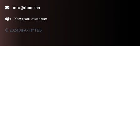
info@itoim.mn
Хамтран ажиллах
© 2024 Хөх Ах НҮТББ