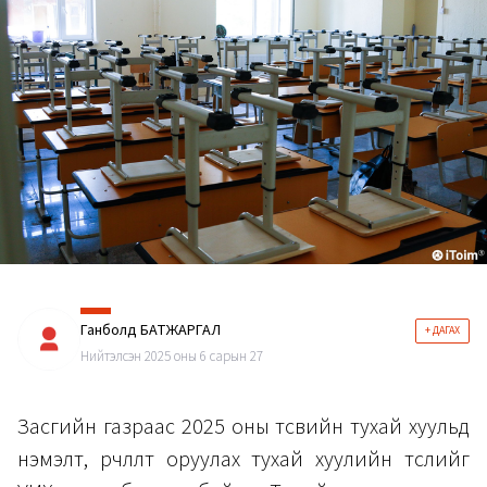
Ганболд БАТЖАРГАЛ
+ ДАГАХ
Нийтэлсэн 2025 оны 6 сарын 27
Засгийн газраас 2025 оны төсвийн тухай хуульд
нэмэлт, өөрчлөлт оруулах тухай хуулийн төслийг