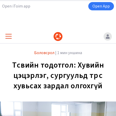
Open iToim app
Open App
Боловсрол
|
1 мин уншина
Төсвийн тодотгол: Хувийн
цэцэрлэг, сургуульд төрөөс
хувьсах зардал олгохгүй