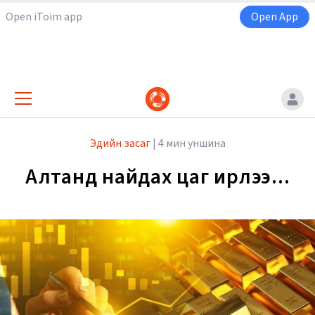
Open iToim app
Open App
Эдийн засаг
|
4 мин уншина
Алтанд найдах цаг ирлээ...