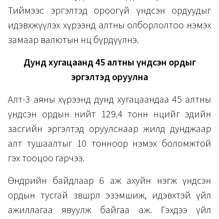
Тиймээс эргэлтэд ороогүй үндсэн ордуудыг
идэвхжүүлэх хүрээнд алтны олборлолтоо нэмэх
замаар валютын нөөцөө бүрдүүлнэ.
Дунд хугацаанд 45 алтны үндсэн ордыг
эргэлтэд оруулна
Алт-3 аяны хүрээнд дунд хугацаандаа 45 алтны
үндсэн ордын нийт 129.4 тонн нөөцийг эдийн
засгийн эргэлтэд оруулснаар жилд дунджаар
алт тушаалтыг 10 тонноор нэмэх боломжтой
гэх тооцоо гарчээ.
Өнөөдрийн байдлаар 6 аж ахуйн нэгж үндсэн
ордын тусгай зөвшөөрөл эзэмшиж, идэвхтэй үйл
ажиллагаа явуулж байгаа аж. Гэхдээ үйл