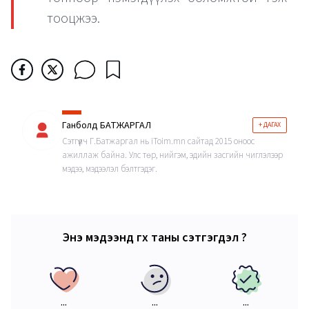
тооцжээ.
Ганболд БАТЖАРГАЛ
+ ДАГАХ
Сэтгүүлч Г.Батжаргал нь iToim.mn сайтад 2015 оноос
ажиллаж байна. Улс төр, нийгэм, эдийн засгийн чиглэлээр
мэдээ, мэдээлэл бэлтгэдэг.
Энэ мэдээнд өгөх таны сэтгэгдэл ?
...
...
...