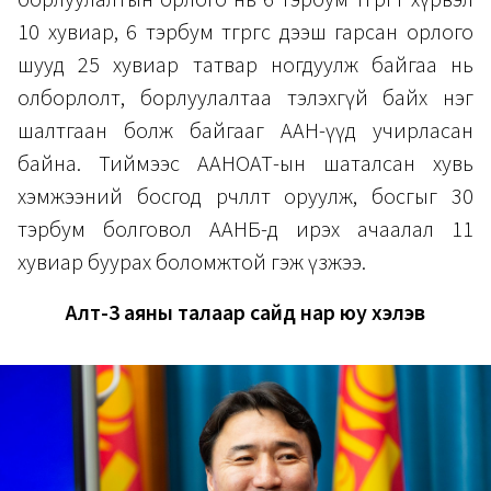
борлуулалтын орлого нь 6 тэрбум төгрөгт хүрвэл
10 хувиар, 6 тэрбум төгрөгөөс дээш гарсан орлого
шууд 25 хувиар татвар ногдуулж байгаа нь
олборлолт, борлуулалтаа тэлэхгүй байх нэг
шалтгаан болж байгааг ААН-үүд учирласан
байна. Тиймээс ААНОАТ-ын шаталсан хувь
хэмжээний босгод өөрчлөлт оруулж, босгыг 30
тэрбум болговол ААНБ-д ирэх ачаалал 11
хувиар буурах боломжтой гэж үзжээ.
Алт-3 аяны талаар сайд нар юу хэлэв