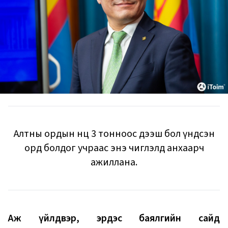
Алтны ордын нөөц 3 тонноос дээш бол үндсэн
орд болдог учраас энэ чиглэлд анхаарч
ажиллана.
Аж үйлдвэр, эрдэс баялгийн сайд