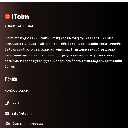
АНАЛИЗ АГЕНТЛАГ
iToim.mn мэдээллийн сайтын сэтгүүлчид нь сэтгүүлзүйн салбарт 3-20 жил
ажилласан туршлагатай, хөндлөнгийн болон мэргэжлийн шинжээчдийн
байр суурийг эх сурвалжаас нь тоймлож, үйл явдлын үнэн хийгээд учир
шалтгааны дүгнэлтийг олон нийтэд хүргэдэг цахим сэтгүүлзүйн шинэ өнгө
аясыг Монголдоо нутагшуулахыг зорилго болгон ажилладаг мэргэжлийн
баг юм.
Холбоо барих:
7705-7758
info@itoim.mn
Хамтран ажиллах