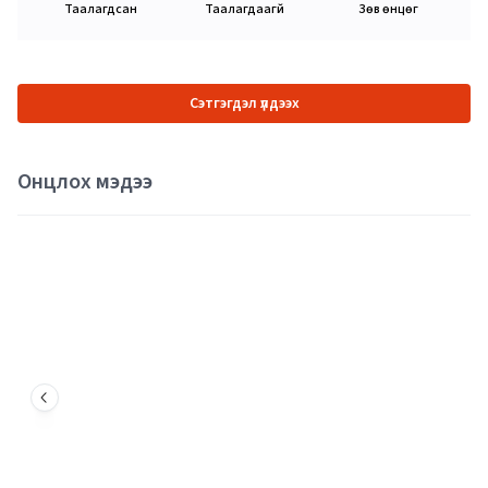
Таалагдсан
Таалагдаагүй
Зөв өнцөг
Сэтгэгдэл үлдээх
Онцлох мэдээ