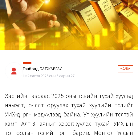
Ганболд БАТЖАРГАЛ
+ ДАГАХ
Нийтэлсэн 2025 оны 6 сарын 27
Засгийн газраас 2025 оны төсвийн тухай хуульд
нэмэлт, өөрчлөлт оруулах тухай хуулийн төслийг
УИХ-д өргөн мэдүүлээд байна. Уг хуулийн төсөлтэй
хамт Алт-3 аяныг хэрэгжүүлэх тухай УИХ-ын
тогтоолын төслийг өргөн барив. Монгол Улсын