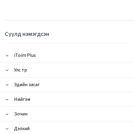
Сүүлд нэмэгдсэн
iToim Plus
Улс төр
Эдийн засаг
Нийгэм
Зочин
Дэлхий