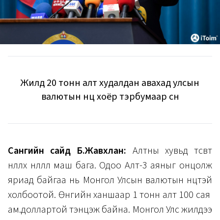
Жилд 20 тонн алт худалдан авахад улсын
валютын нөөц хоёр тэрбумаар өснө
Сангийн сайд Б.Жавхлан:
Алтны хувьд төсөвт
нөлөөлөх нөлөөлөл маш бага. Одоо Алт-3 аяныг онцолж
яриад байгаа нь Монгол Улсын валютын нөөцтэй
холбоотой. Өнөөгийн ханшаар 1 тонн алт 100 сая
ам.доллартой тэнцэж байна. Монгол Улс жилдээ