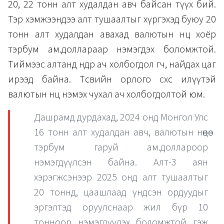
20, 22 тонн алт худалдан авч байсан түүх бий.
Тэр хэмжээндээ алт тушаалтыг хүргэхэд буюу 20
тонн алт худалдан авахад валютын нөөц хоёр
тэрбум ам.доллараар нэмэгдэх боломжтой.
Тиймээс алтанд өндөр ач холбогдол өгч, найдах цаг
ирээд байна. Төсвийн орлого өсөхөөс илүүтэй
валютын нөөцөө нэмэх чухал ач холбогдолтой юм.
Дашрамд дурдахад, 2024 онд Монгол Улс
16 тонн алт худалдан авч, валютын нөөцөө
тэрбум гаруй ам.доллароор
нэмэгдүүлсэн байна. Алт-3 аян
хэрэгжсэнээр 2025 онд алт тушаалтыг
20 тоннд, цаашлаад үндсэн ордуудыг
эргэлтэд оруулснаар жил бүр 10
тонноор нэмэгдүүлэх боломжтой гэж