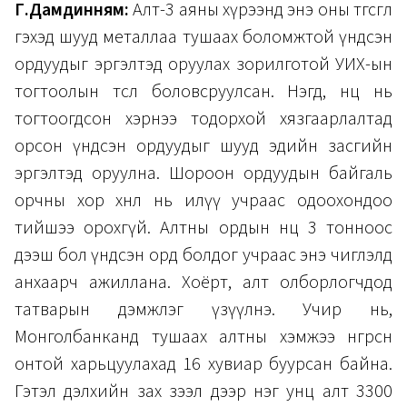
Г.Дамдинням:
Алт-3 аяны хүрээнд энэ оны төгсгөл
гэхэд шууд металлаа тушаах боломжтой үндсэн
ордуудыг эргэлтэд оруулах зорилготой УИХ-ын
тогтоолын төсөл боловсруулсан. Нэгд, нөөц нь
тогтоогдсон хэрнээ тодорхой хязгаарлалтад
орсон үндсэн ордуудыг шууд эдийн засгийн
эргэлтэд оруулна. Шороон ордуудын байгаль
орчны хор хөнөөл нь илүү учраас одоохондоо
тийшээ орохгүй. Алтны ордын нөөц 3 тонноос
дээш бол үндсэн орд болдог учраас энэ чиглэлд
анхаарч ажиллана. Хоёрт, алт олборлогчдод
татварын дэмжлэг үзүүлнэ. Учир нь,
Монголбанканд тушаах алтны хэмжээ өнгөрсөн
онтой харьцуулахад 16 хувиар буурсан байна.
Гэтэл дэлхийн зах зээл дээр нэг унц алт 3300