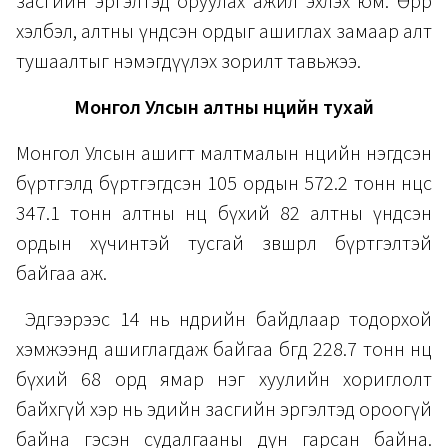
засгийн эргэлтэд оруулах ажил эхлэх юм. Өөрөөр
хэлбэл, алтны үндсэн ордыг ашиглах замаар алт
тушаалтыг нэмэгдүүлэх зорилт тавьжээ.
Монгол Улсын алтны нөөцийн тухай
Монгол Улсын ашигт малтмалын нөөцийн нэгдсэн
бүртгэлд бүртгэгдсэн 105 ордын 572.2 тонн нөөцөөс
347.1 тонн алтны нөөц бүхий 82 алтны үндсэн
ордын хүчинтэй тусгай зөвшөөрөл бүртгэлтэй
байгаа аж.
Эдгээрээс 14 нь өнөөдрийн байдлаар тодорхой
хэмжээнд ашиглагдаж байгаа бөгөөд 228.7 тонн нөөц
бүхий 68 орд ямар нэг хуулийн хориглолт
байхгүй хэр нь эдийн засгийн эргэлтэд ороогүй
байна гэсэн судалгааны дүн гарсан байна.