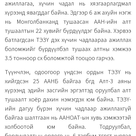
ажиллагаа, хүчин чадал нь хязгаарлагдмал
хүрээнд явагддаг байна. Эдгээр 6 аж ахуйн нэгж
нь Монголбанканд тушаасан ААН-ийн алт
тушаалтын 22 хувийг бүрдүүлдэг байна. Хэрвээ
батлагдсан ТЭЗҮ дэх хүчин чадлаараа ажиллах
боломжийг бүрдүүлбэл тушаах алтны хэмжээ
3.5 тонноор өсөх боломжтой тооцоо гарчээ.
Түүнчлэн, одоогоор үндсэн ордын ТЭЗҮ нь
хийгдсэн 25 ААНБ байгаа бөгөөд Алт-3 аяны
хүрээнд эдийн засгийн эргэлтэд оруулбал алт
тушаалт хоёр дахин нэмэгдэх юм байна. ТЭЗҮ-
ийн дагуу бүрэн хүчин чадлаар ажиллахгүй
байгаа шалтгаан нь ААНОАТ-ын хувь хэмжээтэй
холбоотой юм байна. Тодруулбал,