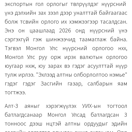
экспортын гол орлогыг төвлөрүүлдэг нүүрсний
үнэ дэлхийн зах зээл дээр уналттай байгаагаас
болж төсвийн орлого их хэмжээгээр тасалдсан.
Энэ он цаашлаад 2026 онд нүүрсний үнэ
сэргэхгүй гэж шинжээчид таамаглаж байна.
Тэгвэл Монгол Улс нүүрсний орлогоо нөхөх,
Монгол Улс руу орж ирэх валютын орлогоо
юугаар нөхөж, юу зарах вэ гэдэг асуулттай нүүр
тулж ирлээ. "Эхлээд алтны олборлолтоо нэмье"
гэдэг гэдэг Засгийн газар, салбарын яам
тогтжээ.
Алт-3 аяныг хэрэгжүүлэх УИХ-ын тогтоол
батлагдсанаар Монгол Улсад батлагдсан 3
тонноос дээш нөөцтэй алтны ордуудыг эдийн