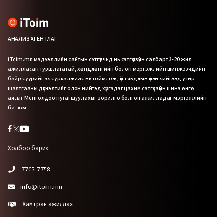
АНАЛИЗ АГЕНТЛАГ
iToim.mn мэдээллийн сайтын сэтгүүлчид нь сэтгүүлзүйн салбарт 3-20 жил
ажилласан туршлагатай, хөндлөнгийн болон мэргэжлийн шинжээчдийн
байр суурийг эх сурвалжаас нь тоймлож, үйл явдлын үнэн хийгээд учир
шалтгааны дүгнэлтийг олон нийтэд хүргэдэг цахим сэтгүүлзүйн шинэ өнгө
аясыг Монголдоо нутагшуулахыг зорилго болгон ажилладаг мэргэжлийн
баг юм.
Холбоо барих:
7705-7758
info@itoim.mn
Хамтран ажиллах