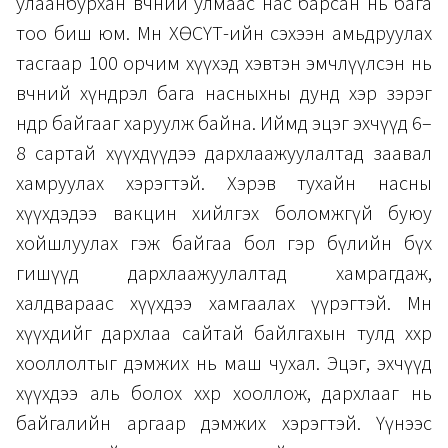
улаанбурхан өвчний улмаас нас барсан нь бага
тоо биш юм. Мөн ХӨСҮТ-ийн сэхээн амьдруулах
тасгаар 100 орчим хүүхэд хэвтэн эмчлүүлсэн нь
өвчний хүндрэл бага насныхны дунд хэр зэрэг
өндөр байгааг харуулж байна. Иймд эцэг эхчүүд 6–
8 сартай хүүхдүүдээ дархлаажуулалтад заавал
хамруулах хэрэгтэй. Хэрэв тухайн насны
хүүхдэдээ вакцин хийлгэх боломжгүй буюу
хойшлуулах гэж байгаа бол гэр бүлийн бүх
гишүүд дархлаажуулалтад хамрагдаж,
халдвараас хүүхдээ хамгаалах үүрэгтэй. Мөн
хүүхдийг дархлаа сайтай байлгахын тулд хөхөөр
хооллолтыг дэмжих нь маш чухал. Эцэг, эхчүүд
хүүхдээ аль болох хөхөөр хооллож, дархлааг нь
байгалийн аргаар дэмжих хэрэгтэй. Үүнээс