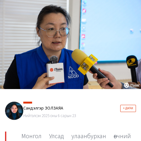
Сандэлгэр ЗОЛЗАЯА
+ ДАГАХ
Нийтэлсэн 2025 оны 6 сарын 23
Монгол Улсад улаанбурхан өвчний