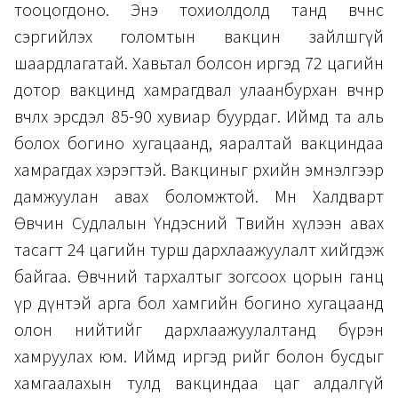
тооцогдоно. Энэ тохиолдолд танд өвчнөөс
сэргийлэх голомтын вакцин зайлшгүй
шаардлагатай. Хавьтал болсон иргэд 72 цагийн
дотор вакцинд хамрагдвал улаанбурхан өвчнөөр
өвчлөх эрсдэл 85-90 хувиар буурдаг. Иймд та аль
болох богино хугацаанд, яаралтай вакциндаа
хамрагдах хэрэгтэй. Вакциныг өрхийн эмнэлгээр
дамжуулан авах боломжтой. Мөн Халдварт
Өвчин Судлалын Үндэсний Төвийн хүлээн авах
тасагт 24 цагийн турш дархлаажуулалт хийгдэж
байгаа. Өвчний тархалтыг зогсоох цорын ганц
үр дүнтэй арга бол хамгийн богино хугацаанд
олон нийтийг дархлаажуулалтанд бүрэн
хамруулах юм. Иймд иргэд өөрийгөө болон бусдыг
хамгаалахын тулд вакциндаа цаг алдалгүй