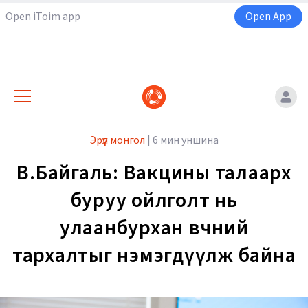
Open iToim app
Open App
Эрүүл монгол
|
6 мин уншина
В.Байгаль: Вакцины талаарх
буруу ойлголт нь
улаанбурхан өвчний
тархалтыг нэмэгдүүлж байна