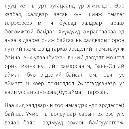
нууц үе нь урт хугацаанд үргэлжилдэг. Өөрөөр
хэлбэл, халдвар авсан хүн шинж тэмдэг
илрэхээсээ өмнө ч бусдад халдвар тараах
боломжтой байдаг. Хүүхдүүд амралтаараа хөдөө
эмээ өвөө дээрээ очиж байгаа нь халдварыг орон
нутгийн хэмжээнд тархах эрсдэлийг нэмэгдүүлж
байна. Анх улаанбурхан өвчний дэгдэлт Монгол
орны ихэнх нутгийг хамарсан ч, Баян-Өлгий
аймагт бүртгэгдээгүй байсан юм. Гэвч тус
аймагт ч хоёр тохиолдол бүртгэгдсэнээр уг
өвчин улсын хэмжээнд бүх аймагт тархсан.
Цаашид халдварын тоо нэмэгдэх өндөр эрсдэлтэй
байгаа. Учир нь долдугаар сарын эхнээс улс
даяар баяр наадмууд зохион байгуулагдаж,