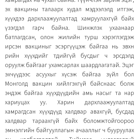
эх вакцины талаарх худал мэдээлэлд итгэж,
хүүхдээ дархлаажуулалтад хамруулахгүй байх
үзэгдэл гарч байна. Шинжлэх ухаанаар
батлагдсан, олон жилийн турш хэрэглэгдэж
ирсэн вакциныг эсэргүүцэж байгаа нь зөвхөн
өөрийн хүүхдийг төдийгүй бусдыг ч эрсдэлд
оруулж байгааг ухамсарлах шаардлагатай. Эцэг
эхчүүдээс асуухыг хүсэж байгаа зүйл бол
Монголд вакцин хийлгэхгүй байснаас болж
эндэж байгаа хүүхдүүдийн амь насыг та нар
хариуцах уу. Харин дархлаажуулалтад
хамрагдсан хүүхдүүд халдвар авахгүй, бусдад
халдвар тараахгүй байх боломжтойгоороо
эмнэлгийн байгууллагын ачааллыг ч бууруулах