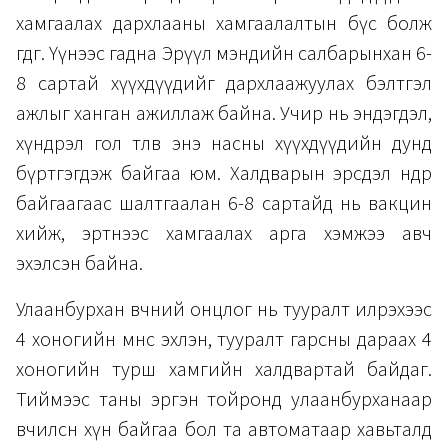
хамгаалах дархлааны хамгаалалтын бүс болж
өгдөг. Үүнээс гадна Эрүүл мэндийн салбарынхан 6-
8 сартай хүүхдүүдийг дархлаажуулах бэлтгэл
ажлыг ханган ажиллаж байна. Учир нь эндэгдэл,
хүндрэл гол төлөв энэ насны хүүхдүүдийн дунд
бүртгэгдэж байгаа юм. Халдварын эрсдэл өндөр
байгаагаас шалтгаалан 6-8 сартайд нь вакцин
хийж, эртнээс хамгаалах арга хэмжээ авч
эхэлсэн байна.
Улаанбурхан өвчний онцлог нь тууралт илрэхээс
4 хоногийн өмнөөс эхлэн, тууралт гарсны дараах 4
хоногийн турш хамгийн халдвартай байдаг.
Тиймээс таны эргэн тойронд улаанбурханаар
өвчилсөн хүн байгаа бол та автоматаар хавьталд