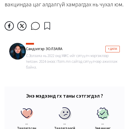
вакциндаа цаг алдалгүй хамрагдах нь чухал юм.
Сандэлгэр ЗОЛЗАЯА
+ ДАГАХ
С.Золзаяа нь 2022 онд МҮИС-ийг сэтгүүлч мэргэжлээр
төгссөн. 2024 оноос iToim.mn сайтад сэтгүүлчээр ажиллаж
байна.
Энэ мэдээнд өгөх таны сэтгэгдэл ?
...
...
...
Таалагдсан
Таалагдаагүй
Зөв өнцөг