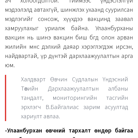
ач холбогдолтой. Тиймээс үндэслэлгүй
мэдээлэлд автахгүй, шинжлэх ухаанд суурилсан
мэдлэгийг сонсож, хүүхдээ вакцинд заавал
хамруулахыг уриалж байна. Улаанбурханы
вакцин нь шинэ вакцин биш бөгөөд олон арван
жилийн өмнөөс дэлхий даяар хэрэглэгдэж ирсэн,
найдвартай, үр дүнтэй дархлаажуулалтын арга
юм.
Халдварт Өвчин Судлалын Үндэсний
Төвийн Дархлаажуулалтын албаны
тандалт, мониторингийн тасгийн
эрхлэгч В.Байгалиас зарим асуултад
хариулт авлаа.
-Улаанбурхан өвчний тархалт өндөр байгаа