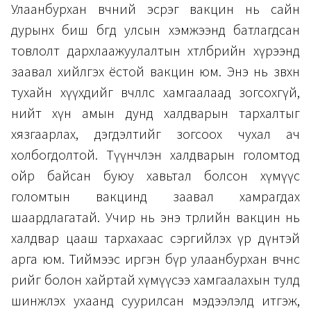
Улаанбурхан өвчний эсрэг вакцин нь сайн
дурынх биш бөгөөд улсын хэмжээнд батлагдсан
товлолт дархлаажуулалтын хөтөлбөрийн хүрээнд
заавал хийлгэх ёстой вакцин юм. Энэ нь зөвхөн
тухайн хүүхдийг өвчлөлөөс хамгаалаад зогсохгүй,
нийт хүн амын дунд халдварын тархалтыг
хязгаарлах, дэгдэлтийг зогсоох чухал ач
холбогдолтой. Түүнчлэн халдварын голомтод
ойр байсан буюу хавьтал болсон хүмүүс
голомтын вакцинд заавал хамрагдах
шаардлагатай. Учир нь энэ төрлийн вакцин нь
халдвар цааш тархахаас сэргийлэх үр дүнтэй
арга юм. Тиймээс иргэн бүр улаанбурхан өвчнөөс
өөрийгөө болон хайртай хүмүүсээ хамгаалахын тулд
шинжлэх ухаанд суурилсан мэдээлэлд итгэж,