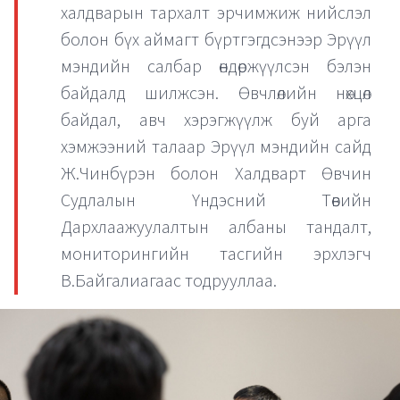
халдварын тархалт эрчимжиж нийслэл
болон бүх аймагт бүртгэгдсэнээр Эрүүл
мэндийн салбар өндөржүүлсэн бэлэн
байдалд шилжсэн. Өвчлөлийн нөхцөл
байдал, авч хэрэгжүүлж буй арга
хэмжээний талаар Эрүүл мэндийн сайд
Ж.Чинбүрэн болон Халдварт Өвчин
Судлалын Үндэсний Төвийн
Дархлаажуулалтын албаны тандалт,
мониторингийн тасгийн эрхлэгч
В.Байгалиагаас тодрууллаа.