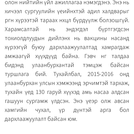
олон нийтийн үйл ажиллагаа нэмэгдэнэ. Энэ нь
хичээл сургуулийн үеийнхтэй адил халдварыг
өргөн хүрээтэй тараах нөхцөл бүрдүүлж болзошгүй.
Харамсалтай нь эндэгдэл бүртгэгдсэн
тохиолдлуудын дийлэнх нь вакцины насанд
хүрээгүй буюу дархлаажуулалтад хамрагдаж
амжаагүй хүүхдүүд байна. Гэвч нөгөө талдаа
бидэнд улаанбурхантай тэмцэж байсан
туршлага бий. Тухайлбал, 2015-2016 онд
улаанбурхан улсын хэмжээнд эрчимтэй тархаж,
тухайн үед 130 гаруй хүүхэд амь насаа алдсан
гашуун сургамж үлдсэн. Энэ үеэр олж авсан
хамгийн чухал, үр дүнтэй арга бол
дархлаажуулалт байсан юм.