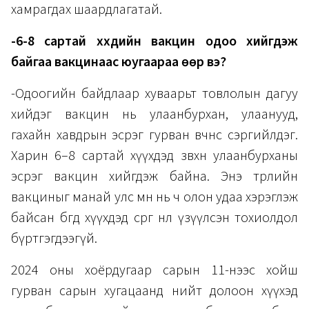
хамрагдах шаардлагатай.
-6-8 сартай хүүхдийн вакцин одоо хийгдэж
байгаа вакцинаас юугаараа өөр вэ?
-Одоогийн байдлаар хуваарьт товлолын дагуу
хийдэг вакцин нь улаанбурхан, улаанууд,
гахайн хавдрын эсрэг гурван өвчнөөс сэргийлдэг.
Харин 6–8 сартай хүүхдэд зөвхөн улаанбурханы
эсрэг вакцин хийгдэж байна. Энэ төрлийн
вакциныг манай улс өмнө нь ч олон удаа хэрэглэж
байсан бөгөөд хүүхдэд сөрөг нөлөө үзүүлсэн тохиолдол
бүртгэгдээгүй.
2024 оны хоёрдугаар сарын 11-нээс хойш
гурван сарын хугацаанд нийт долоон хүүхэд