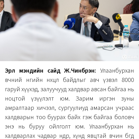
Эрүүл мэндийн сайд Ж.Чинбүрэн:
Улаанбурхан
өвчний өнөөгийн нөхцөл байдлыг авч үзвэл 8000
гаруй хүүхэд, залуучууд халдвар авсан байгаа нь
ноцтой үзүүлэлт юм. Зарим иргэн зуны
амралтаар хичээл, сургуулиуд амарсан учраас
халдварын тоо буурах байх гэж байгаа боловч
энэ нь буруу ойлголт юм. Улаанбурхан нь
халдварлах чадвар өндөр, хүнд явцтай өвчин бөгөөд