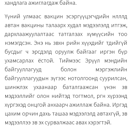
хандлага ажиглагдаж байна.
Үүний улмаас вакцин эсэргүүцэгчдийн нөлөөлөлд
автан вакцины талаарх худал мэдээлэлд итгэж,
дархлаажуулалтаас татгалзах хүмүүсийн тоо
нэмэгдсэн. Энэ нь зөвхөн өөрийн хүүхдийг төдийгүй
бусдыг ч эрсдэлд оруулж байгааг иргэн бүр
ухамсарлах ёстой. Тиймээс Эрүүл мэндийн
байгууллагууд болон мэргэжлийн
байгууллагуудын зүгээс нотолгоонд суурилсан,
шинжлэх ухаанаар баталгаажсан үнэн зөв
мэдээллийг олон нийтэд тогтмол, өргөн хүрээнд
хүргэхэд онцгой анхаарч ажиллаж байна. Иргэд
цахим орчин дахь ташаа мэдээлэлд автахгүй, зөв
мэдээллээ зөв эх сурвалжаас авах хэрэгтэй.