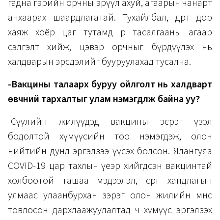
гадна гэрийн орчны эрүүл ахуй, агаарын чанарт
анхаарах шаардлагатай. Тухайлбал, өдөрт дор
хаяж хоёр цаг тутамд өрөө тасалгааны агаар
сэлгэлт хийж, цэвэр орчныг бүрдүүлэх нь
халдварын эрсдэлийг бууруулахад тусална.
-Вакцины талаарх буруу ойлголт нь халдварт
өвчний тархалтыг улам нэмэгдүүлж байна уу?
-Сүүлийн жилүүдэд вакцины эсрэг үзэл
бодолтой хүмүүсийн тоо нэмэгдэж, олон
нийтийн дунд эргэлзээ үүсэх болсон. Ялангуяа
COVID-19 цар тахлын үеэр хийгдсэн вакцинтай
холбоотой ташаа мэдээлэл, сөрөг хандлагын
улмаас улаанбурхан зэрэг олон жилийн өмнөөс
товлосон дархлаажуулалтад ч хүмүүс эргэлзэх