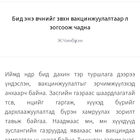
Бид энэ өвчнийг зөвхөн вакцинжуулалтаар л
зогсоож чадна
Ж.Чинбүрэн
Иймд өнөөдөр бид дахин тэр туршлага дээрээ
үндэслэн, вакцинжуулалтыг эрчимжүүлэхэд
анхаарч байна. Засгийн газраас шаардлагатай
төсөв, нөөцийг гаргаж, хүүхэд бүрийг
дархлаажуулалтад бүрэн хамруулах зорилт
тавьж байгаа. Наадмаас өмнө, мөн хүүхдүүд
зуслангийн газруудад явахаас өмнө вакциндаа
хамрагдах нь чухал байна. Түүнчлэн зарим эцэг,