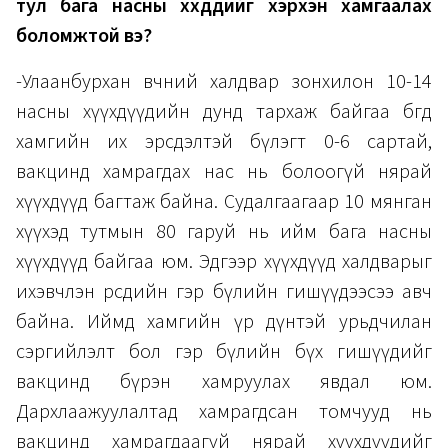
тул бага насны хүүхдүүдийг хэрхэн хамгаалах
боломжтой вэ?
-Улаанбурхан өвчний халдвар зонхилон 10-14
насны хүүхдүүдийн дунд тархаж байгаа бөгөөд
хамгийн их эрсдэлтэй бүлэгт 0-6 сартай,
вакцинд хамрагдах нас нь болоогүй нярай
хүүхдүүд багтаж байна. Судалгаагаар 10 мянган
хүүхэд тутмын 80 гаруй нь ийм бага насны
хүүхдүүд байгаа юм. Эдгээр хүүхдүүд халдварыг
ихэвчлэн өөрсдийн гэр бүлийн гишүүдээсээ авч
байна. Иймд хамгийн үр дүнтэй урьдчилан
сэргийлэлт бол гэр бүлийн бүх гишүүдийг
вакцинд бүрэн хамруулах явдал юм.
Дархлаажуулалтад хамрагдсан томчууд нь
вакцинд хамрагдаагүй нярай хүүхдүүдийг