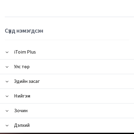
Сүүлд нэмэгдсэн
iToim Plus
Улс төр
Эдийн засаг
Нийгэм
Зочин
Дэлхий