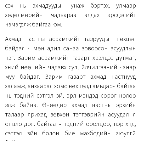
үүсэх нь ахмадуудын унаж бэртэх, улмаар
хөдөлмөрийн чадвараа алдах эрсдэлийг
нэмэгдүүлж байгаа юм.
Ахмад настны асрамжийн газруудын нөхцөл
байдал ч мөн адил санаа зовоосон асуудлын
нэг. Зарим асрамжийн газарт хүрэлцээ дутмаг,
хүний нөөцийн чадавх сул, үйлчилгээний чанар
муу байдаг. Зарим газарт ахмад настнууд
халамж, анхаарал хомс нөхцөлд амьдарч байгаа
нь тэдний сэтгэл зүй, эрүүл мэндэд сөрөг нөлөө
үзүүлж байна. Өнөөдөр ахмад настны эрхийн
талаар ярихад зөвхөн тэтгэврийн асуудал л
онцлогдож байгаа ч тэдний оролцоо, нэр хүнд,
сэтгэл зүйн болон бие махбодийн аюулгүй