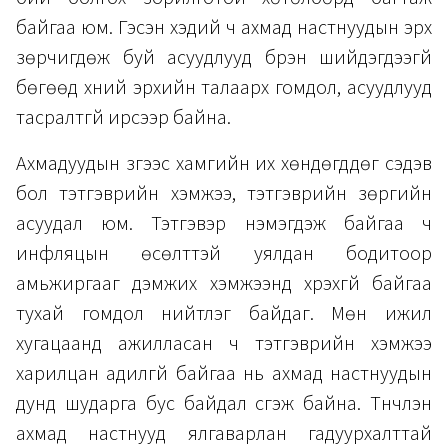
байгаа юм. Гэсэн хэдий ч ахмад настнуудын эрх
зөрчигдөж буй асуудлууд бүрэн шийдэгдээгүй
бөгөөд хүний эрхийн талаарх гомдол, асуудлууд
тасралтгүй ирсээр байна.
Ахмадуудын зүгээс хамгийн их хөндөгддөг сэдэв
бол тэтгэврийн хэмжээ, тэтгэврийн зөрүүгийн
асуудал юм. Тэтгэвэр нэмэгдэж байгаа ч
инфляцын өсөлттэй уялдан бодитоор
амьжиргааг дэмжих хэмжээнд хүрэхгүй байгаа
тухай гомдол нийтлэг байдаг. Мөн ижил
хугацаанд ажилласан ч тэтгэврийн хэмжээ
харилцан адилгүй байгаа нь ахмад настнуудын
дунд шударга бус байдал үүсгэж байна. Түүнчлэн
ахмад настнууд ялгаварлан гадуурхалттай