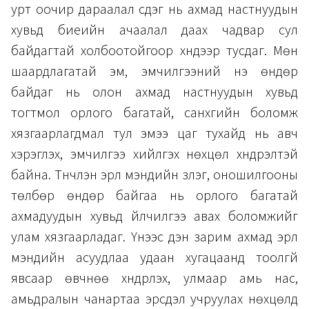
урт оочир дараалал үүсдэг нь ахмад настнуудын
хувьд биеийн ачаалал даах чадвар сул
байдагтай холбоотойгоор хүндээр тусдаг. Мөн
шаардлагатай эм, эмчилгээний үнэ өндөр
байдаг нь олон ахмад настнуудын хувьд
тогтмол орлого багатай, санхүүгийн боломж
хязгаарлагдмал тул эмээ цаг тухайд нь авч
хэрэглэх, эмчилгээ хийлгэх нөхцөл хүндрэлтэй
байна. Түүнчлэн эрүүл мэндийн үзлэг, оношилгооны
төлбөр өндөр байгаа нь орлого багатай
ахмадуудын хувьд үйлчилгээ авах боломжийг
улам хязгаарладаг. Үүнээс үүдэн зарим ахмад эрүүл
мэндийн асуудлаа удаан хугацаанд тоолгүй
явсаар өвчнөө хүндрүүлэх, улмаар амь нас,
амьдралын чанартаа эрсдэл учруулах нөхцөлд