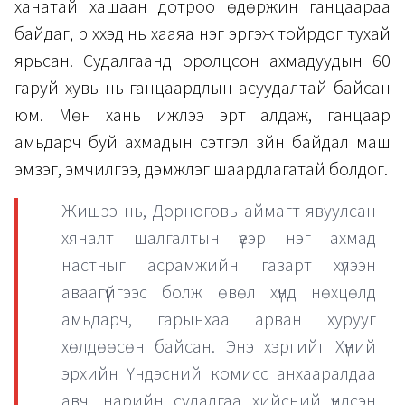
ханатай хашаан дотроо өдөржин ганцаараа
байдаг, үр хүүхэд нь хааяа нэг эргэж тойрдог тухай
ярьсан. Судалгаанд оролцсон ахмадуудын 60
гаруй хувь нь ганцаардлын асуудалтай байсан
юм. Мөн хань ижлээ эрт алдаж, ганцаар
амьдарч буй ахмадын сэтгэл зүйн байдал маш
эмзэг, эмчилгээ, дэмжлэг шаардлагатай болдог.
Жишээ нь, Дорноговь аймагт явуулсан
хяналт шалгалтын үеэр нэг ахмад
настныг асрамжийн газарт хүлээн
аваагүйгээс болж өвөл хүнд нөхцөлд
амьдарч, гарынхаа арван хурууг
хөлдөөсөн байсан. Энэ хэргийг Хүний
эрхийн Үндэсний комисс анхааралдаа
авч, нарийн судалгаа хийсний үндсэн