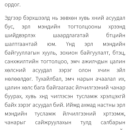
ордог.
Эдгээр бэрхшээлүүд нь зөвхөн хувь хүний асуудал
бус, эрүүл мэндийн тогтолцооны хүрээнд
шийдвэрлэх шаардлагатай бүтцийн
шалтгаантай юм. Үүнд эрүүл мэндийн
байгууллагын хууль, зохион байгуулалт, бүтэц,
санхүүжилтийн тогтолцоо, эмч ажилчдын цалин
хөлсний асуудал зэрэг олон хүчин зүйл
нөлөөлдөг. Тухайлбал, эмч нарын ачаалал их,
цалин хөлс бага байгаагаас үйлчилгээний чанар
буурах, хувь хүнд чиглэсэн тусламж хүрэлцэхгүй
байх зэрэг асуудал бий. Иймд ахмад настны эрүүл
мэндийн тусламж үйлчилгээний хүртээмж,
чанарыг сайжруулахын тулд салбарын