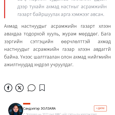
дээр тухайн ахмад настныг асрамжийн
газарт байршуулах арга хэмжээг авсан.
Ахмад настнуудыг асрамжийн газарт хүлээн
авахдаа тодорхой хууль, журам мөрддөг. Бага
зэргийн сэтгэцийн өөрчлөлттэй ахмад
настнуудыг асрамжийн газар хүлээн авдаггүй
байна. Үүнээс шалтгаалан олон ахмад нийгмийн
ажилтнуудад хүндрэл учруулдаг.
Сандэлгэр ЗОЛЗАЯА
+ ДАГАХ
С.Золзаяа нь 2022 онд МҮИС-ийг сэтгүүлч мэргэжлээр