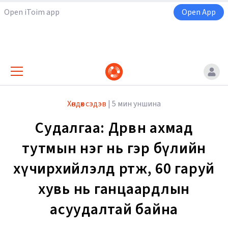
Open iToim app
Open App
Хөндөх сэдэв
|
5 мин уншина
Судалгаа: Дөрвөн ахмад
тутмын нэг нь гэр бүлийн
хүчирхийлэлд өртөж, 60 гаруй
хувь нь ганцаардлын
асуудалтай байна