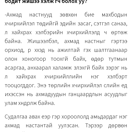
бодит жишээ хэлж өгч болох уу?
-Ахмад настнууд зөвхөн бие махбодын
хүчирхийлэл төдийгүй эдийн засаг, сэтгэл санаа,
үл хайхрах хэлбэрийн хүчирхийлэлд ч өртөж
байна. Жишээлбэл, ахмад настныг гэртээ
орхиод, үр хүүхэд нь ажилтай гэх шалтгаанаар
олон хоногоор тоохгүй байх, өдөр тутмын
асаргаа, анхаарал халамж үзүүлэхгүй байх зэрэг нь
үл хайхрах хүчирхийллийн нэг хэлбэрт
тооцогддог. Энэ төрлийн хүчирхийлэл сүүлийн үед
ихэссэн нь ахмадуудын ганцаардлын асуудлыг
улам хүндрүүлж байна.
Судалгаа авах үеэр гэр хороололд амьдардаг нэг
ахмад настантай уулзсан. Тэрээр дөрвөн