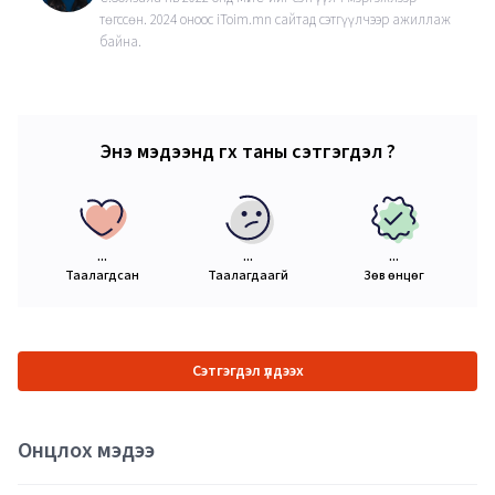
төгссөн. 2024 оноос iToim.mn сайтад сэтгүүлчээр ажиллаж
байна.
Энэ мэдээнд өгөх таны сэтгэгдэл ?
...
...
...
Таалагдсан
Таалагдаагүй
Зөв өнцөг
Сэтгэгдэл үлдээх
Онцлох мэдээ