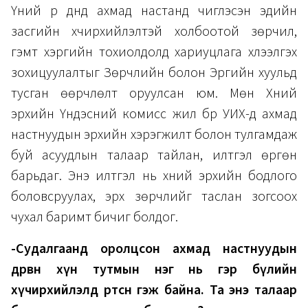
Үүний үр дүнд ахмад настанд чиглэсэн эдийн
засгийн хүчирхийлэлтэй холбоотой зөрчил,
гэмт хэргийн тохиолдолд хариуцлага хүлээлгэх
зохицуулалтыг Зөрчлийн болон Эрүүгийн хуульд
тусган өөрчлөлт оруулсан юм. Мөн Хүний
эрхийн Үндэсний комисс жил бүр УИХ-д ахмад
настнуудын эрхийн хэрэгжилт болон тулгамдаж
буй асуудлын талаар тайлан, илтгэл өргөн
барьдаг. Энэ илтгэл нь хүний эрхийн бодлого
боловсруулах, эрх зөрчлийг таслан зогсоох
чухал баримт бичиг болдог.
-Судалгаанд оролцсон ахмад настнуудын
дөрвөн хүн тутмын нэг нь гэр бүлийн
хүчирхийлэлд өртсөн гэж байна. Та энэ талаар