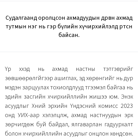
Судалгаанд оролцсон ахмадуудын дөрвөн ахмад
тутмын нэг нь гэр бүлийн хүчирхийлэлд өртсөн
байсан.
Үр хүүхэд нь ахмад настны тэтгэврийг
зөвшөөрөлгүйгээр ашиглах, эд хөрөнгийг нь дур
мэдэн зарцуулах тохиолдлууд түгээмэл байгаа нь
эдийн засгийн хүчирхийллийн жишээ юм. Энэхүү
асуудлыг Хүний эрхийн Үндэсний комисс 2023
онд УИХ-аар хэлэлцүүлж, ахмад настнуудын эрх
зөрчигдөж буй байдал, ялгаварлан гадуурхалт
болон хүчирхийллийн асуудлыг онцлон хөндсөн.