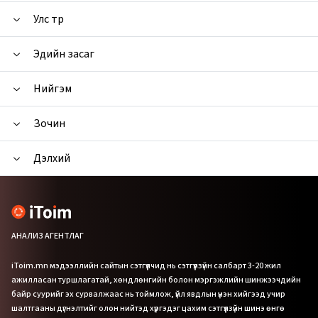
Улс төр
Эдийн засаг
Нийгэм
Зочин
Дэлхий
АНАЛИЗ АГЕНТЛАГ
iToim.mn мэдээллийн сайтын сэтгүүлчид нь сэтгүүлзүйн салбарт 3-20 жил
ажилласан туршлагатай, хөндлөнгийн болон мэргэжлийн шинжээчдийн
байр суурийг эх сурвалжаас нь тоймлож, үйл явдлын үнэн хийгээд учир
шалтгааны дүгнэлтийг олон нийтэд хүргэдэг цахим сэтгүүлзүйн шинэ өнгө