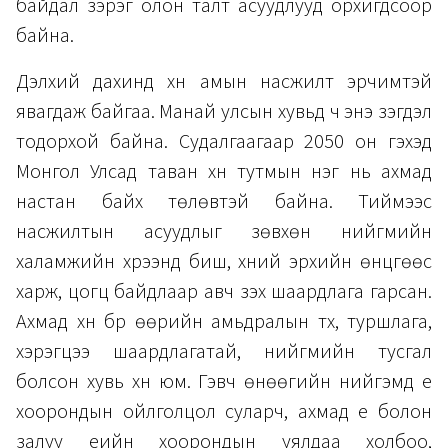
байдал зэрэг олон талт асуудлууд орхигдсоор
байна.
Дэлхий дахинд хүн амын насжилт эрчимтэй
явагдаж байгаа. Манай улсын хувьд ч энэ үзэгдэл
тодорхой байна. Судалгаагаар 2050 он гэхэд
Монгол Улсад таван хүн тутмын нэг нь ахмад
настан байх төлөвтэй байна. Тиймээс
насжилтын асуудлыг зөвхөн нийгмийн
халамжийн хүрээнд биш, хүний эрхийн өнцгөөс
харж, цогц байдлаар авч үзэх шаардлага гарсан.
Ахмад хүн бүр өөрийн амьдралын түүх, туршлага,
хэрэгцээ шаардлагатай, нийгмийн тусгал
болсон хувь хүн юм. Гэвч өнөөгийн нийгэмд үе
хоорондын ойлголцол суларч, ахмад үе болон
залуу үеийн хоорондын уялдаа холбоо,