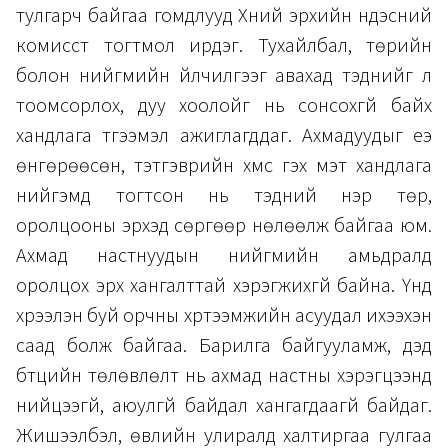
тулгарч байгаа гомдлууд Хүний эрхийн үндэсний
комисст тогтмол ирдэг. Тухайлбал, төрийн
болон нийгмийн үйлчилгээг авахад тэднийг үл
тоомсорлох, дуу хоолойг нь сонсохгүй байх
хандлага түгээмэл ажиглагддаг. Ахмадуудыг үеэ
өнгөрөөсөн, тэтгэврийн хүмүүс гэх мэт хандлага
нийгэмд тогтсон нь тэдний нэр төр,
оролцооны эрхэд сөргөөр нөлөөлж байгаа юм.
Ахмад настнуудын нийгмийн амьдралд
оролцох эрх хангалттай хэрэгжихгүй байна. Үүнд
хүрээлэн буй орчны хүртээмжийн асуудал ихээхэн
саад болж байгаа. Барилга байгууламж, дэд
бүтцийн төлөвлөлт нь ахмад настны хэрэгцээнд
нийцээгүй, аюулгүй байдал хангагдаагүй байдаг.
Жишээлбэл, өвлийн улиралд халтиргаа гулгаа