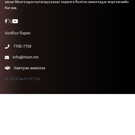
аясыг Монголдоо нутагшуулахыг зорилго болгон ажилладаг мэргэжлийн
баг юм.
Холбоо барих:
7705-7758
info@itoim.mn
Хамтран ажиллах
© 2024 Хөх Ах НҮТББ