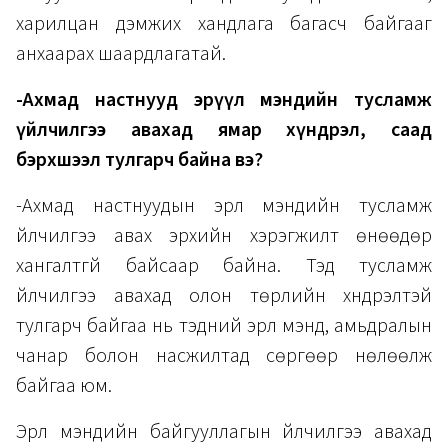
харилцан дэмжих хандлага багасч байгааг
анхаарах шаардлагатай.
-Ахмад настнууд эрүүл мэндийн тусламж
үйлчилгээ авахад ямар хүндрэл, саад
бэрхшээл тулгарч байна вэ?
-Ахмад настнуудын эрүүл мэндийн тусламж
үйлчилгээ авах эрхийн хэрэгжилт өнөөдөр
хангалтгүй байсаар байна. Тэд тусламж
үйлчилгээ авахад олон төрлийн хүндрэлтэй
тулгарч байгаа нь тэдний эрүүл мэнд, амьдралын
чанар болон насжилтад сөргөөр нөлөөлж
байгаа юм.
Эрүүл мэндийн байгууллагын үйлчилгээ авахад