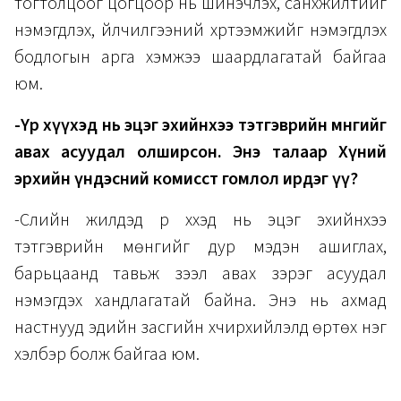
тогтолцоог цогцоор нь шинэчлэх, санхүүжилтийг
нэмэгдүүлэх, үйлчилгээний хүртээмжийг нэмэгдүүлэх
бодлогын арга хэмжээ шаардлагатай байгаа
юм.
-Үр хүүхэд нь эцэг эхийнхээ тэтгэврийн мөнгийг
авах асуудал олширсон. Энэ талаар Хүний
эрхийн үндэсний комисст гомлол ирдэг үү?
-Сүүлийн жилүүдэд үр хүүхэд нь эцэг эхийнхээ
тэтгэврийн мөнгийг дур мэдэн ашиглах,
барьцаанд тавьж зээл авах зэрэг асуудал
нэмэгдэх хандлагатай байна. Энэ нь ахмад
настнууд эдийн засгийн хүчирхийлэлд өртөх нэг
хэлбэр болж байгаа юм.