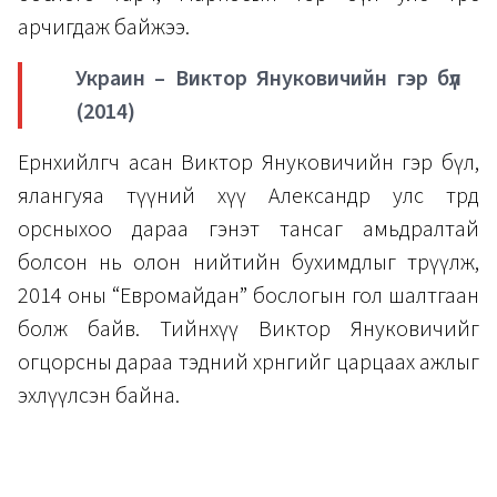
арчигдаж байжээ.
Украин – Виктор Януковичийн гэр бүл
(2014)
Ерөнхийлөгч асан Виктор Януковичийн гэр бүл,
ялангуяа түүний хүү Александр улс төрд
орсныхоо дараа гэнэт тансаг амьдралтай
болсон нь олон нийтийн бухимдлыг төрүүлж,
2014 оны “Евромайдан” бослогын гол шалтгаан
болж байв. Тийнхүү Виктор Януковичийг
огцорсны дараа тэдний хөрөнгийг царцаах ажлыг
эхлүүлсэн байна.