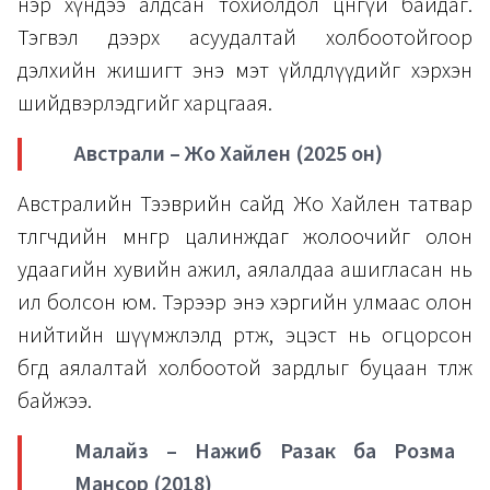
нэр хүндээ алдсан тохиолдол цөөнгүй байдаг.
Тэгвэл дээрх асуудалтай холбоотойгоор
дэлхийн жишигт энэ мэт үйлдлүүдийг хэрхэн
шийдвэрлэдгийг харцгаая.
Австрали – Жо Хайлен (2025 он)
Австралийн Тээврийн сайд Жо Хайлен татвар
төлөгчдийн мөнгөөр цалинждаг жолоочийг олон
удаагийн хувийн ажил, аялалдаа ашигласан нь
ил болсон юм. Тэрээр энэ хэргийн улмаас олон
нийтийн шүүмжлэлд өртөж, эцэст нь огцорсон
бөгөөд аялалтай холбоотой зардлыг буцаан төлж
байжээ.
Малайз – Нажиб Разак ба Розма
Мансор (2018)