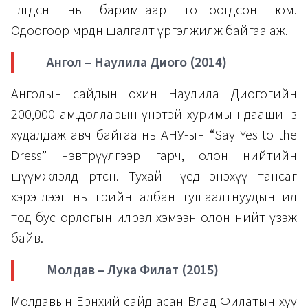
төлөгдсөн нь баримтаар тогтоогдсон юм.
Одоогоор мөрдөн шалгалт үргэлжилж байгаа аж.
Ангол – Наулила Диого (2014)
Анголын сайдын охин Наулила Диогогийн
200,000 ам.долларын үнэтэй хуримын даашинз
худалдаж авч байгаа нь АНУ-ын “Say Yes to the
Dress” нэвтрүүлгээр гарч, олон нийтийн
шүүмжлэлд өртсөн. Тухайн үед энэхүү тансаг
хэрэглээг нь төрийн албан тушаалтнуудын ил
тод бус орлогын илрэл хэмээн олон нийт үзэж
байв.
Молдав – Лука Филат (2015)
Молдавын Ерөнхий сайд асан Влад Филатын хүү