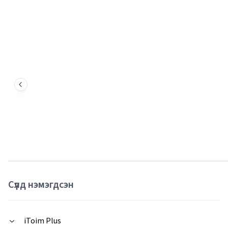
Сүүлд нэмэгдсэн
iToim Plus