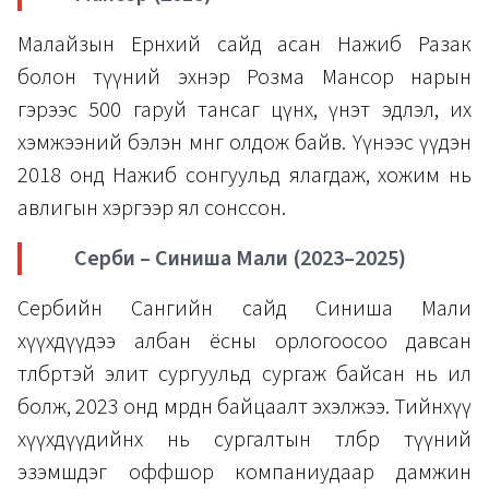
Малайзын Ерөнхий сайд асан Нажиб Разак
болон түүний эхнэр Розма Мансор нарын
гэрээс 500 гаруй тансаг цүнх, үнэт эдлэл, их
хэмжээний бэлэн мөнгө олдож байв. Үүнээс үүдэн
2018 онд Нажиб сонгуульд ялагдаж, хожим нь
авлигын хэргээр ял сонссон.
Серби – Синиша Мали (2023–2025)
Сербийн Сангийн сайд Синиша Мали
хүүхдүүдээ албан ёсны орлогоосоо давсан
төлбөртэй элит сургуульд сургаж байсан нь ил
болж, 2023 онд мөрдөн байцаалт эхэлжээ. Тийнхүү
хүүхдүүдийнх нь сургалтын төлбөр түүний
эзэмшдэг оффшор компаниудаар дамжин