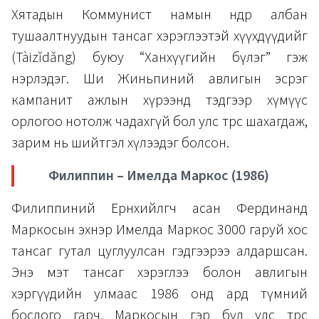
Хятадын Коммунист намын өндөр албан
тушаалтнуудын тансаг хэрэглээтэй хүүхдүүдийг
(Tàizǐdǎng) буюу “Ханхүүгийн бүлэг” гэж
нэрлэдэг. Ши Жиньпиний авлигын эсрэг
кампанит ажлын хүрээнд тэдгээр хүмүүс
орлогоо нотолж чадахгүй бол улс төрөөс шахагдаж,
зарим нь шийтгэл хүлээдэг болсон.
Филиппин – Имелда Маркос (1986)
Филиппиний Ерөнхийлөгч асан Фердинанд
Маркосын эхнэр Имелда Маркос 3000 гаруй хос
тансаг гутал цуглуулсан гэдгээрээ алдаршсан.
Энэ мэт тансаг хэрэглээ болон авлигын
хэргүүдийн улмаас 1986 онд ард түмний
бослого гарч, Маркосын гэр бүл улс төрөөс