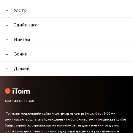
Улс төр
Эдийн засаг
Нийгэм
Зочин
Дэлхий
АНАЛИЗ АГЕНТЛАГ
iToim.mn мэдээллийн сайтын сэтгүүлчид нь сэтгүүлзүйн салбарт 3-20 жил
ажилласан туршлагатай, хөндлөнгийн болон мэргэжлийн шинжээчдийн
байр суурийг эх сурвалжаас нь тоймлож, үйл явдлын үнэн хийгээд учир
шалтгааны дүгнэлтийг олон нийтэд хүргэдэг цахим сэтгүүлзүйн шинэ өнгө