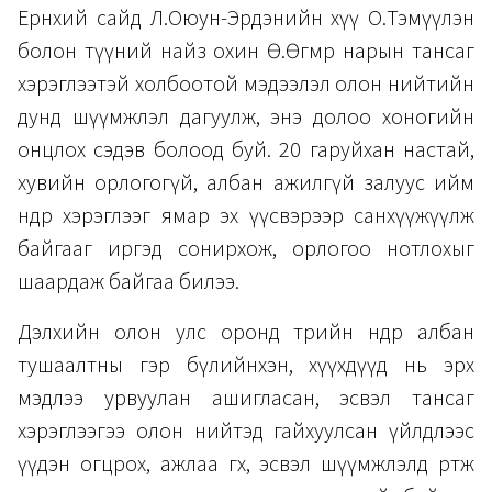
Ерөнхий сайд Л.Оюун-Эрдэнийн хүү О.Тэмүүлэн
болон түүний найз охин Ө.Өгөөмөр нарын тансаг
хэрэглээтэй холбоотой мэдээлэл олон нийтийн
дунд шүүмжлэл дагуулж, энэ долоо хоногийн
онцлох сэдэв болоод буй. 20 гаруйхан настай,
хувийн орлогогүй, албан ажилгүй залуус ийм
өндөр хэрэглээг ямар эх үүсвэрээр санхүүжүүлж
байгааг иргэд сонирхож, орлогоо нотлохыг
шаардаж байгаа билээ.
Дэлхийн олон улс оронд төрийн өндөр албан
тушаалтны гэр бүлийнхэн, хүүхдүүд нь эрх
мэдлээ урвуулан ашигласан, эсвэл тансаг
хэрэглээгээ олон нийтэд гайхуулсан үйлдлээс
үүдэн огцрох, ажлаа өгөх, эсвэл шүүмжлэлд өртөж