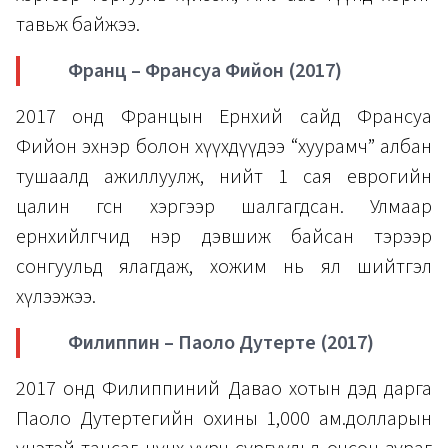
тавьж байжээ.
Франц – Франсуа Фийон (2017)
2017 онд Францын Ерөнхий сайд Франсуа
Фийон эхнэр болон хүүхдүүдээ “хуурамч” албан
тушаалд ажиллуулж, нийт 1 сая еврогийн
цалин өгсөн хэргээр шалгагдсан. Улмаар
ерөнхийлөгчид нэр дэвшиж байсан тэрээр
сонгуульд ялагдаж, хожим нь ял шийтгэл
хүлээжээ.
Филиппин – Паоло Дутерте (2017)
2017 онд Филиппиний Давао хотын дэд дарга
Паоло Дутертегийн охины 1,000 ам.долларын