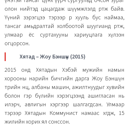
үнэтэй тансаг цүнх үүрч сургуульд очсон зураг
олон нийтэд цацагдаж шүүмжлэлд өртөж байв.
Үүний зэрэгцээ тэрээр өөрөө хууль бус наймаа,
тансаг амьдралтай холбоотой шуугианд өртөж,
улмаар ёс суртахууны хариуцлага хүлээн
огцорсон.
Хятад – Жоу Бэншүн (2015)
2015 онд Хятадын Хэбэй мужийн намын
хорооны нарийн бичгийн дарга Жоу Бэншүн
төрийн нөөц, албаны машин, ажилтнуудыг хувийн
болон гэр бүлийн хэрэгцээнд ашигласан нь
илэрч, авлигын хэргээр шалгагдсан. Улмаар
тэрээр Хятадын Коммунист намаас хөөгдөж, 15
жилийн хорих ял сонссон.