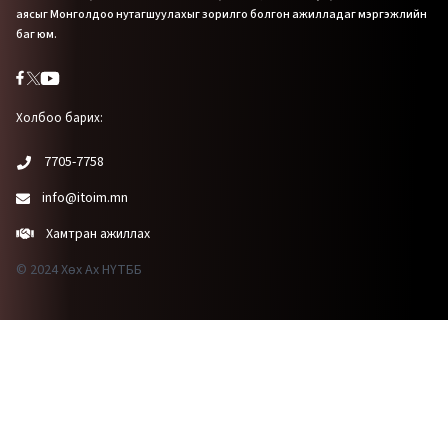
аясыг Монголдоо нутагшуулахыг зорилго болгон ажилладаг мэргэжлийн
баг юм.
Холбоо барих:
7705-7758
info@itoim.mn
Хамтран ажиллах
© 2024 Хөх Ах НҮТББ