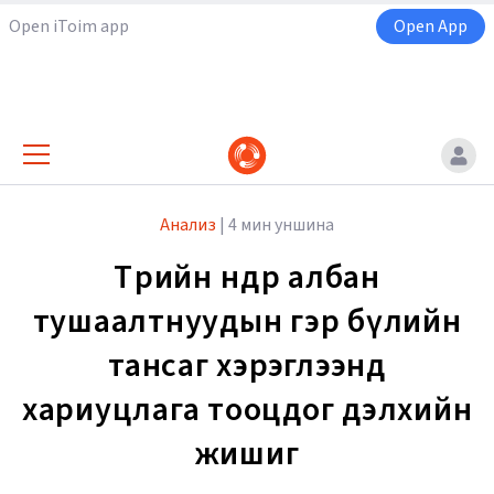
Open iToim app
Open App
Анализ
|
4 мин уншина
Төрийн өндөр албан
тушаалтнуудын гэр бүлийн
тансаг хэрэглээнд
хариуцлага тооцдог дэлхийн
жишиг