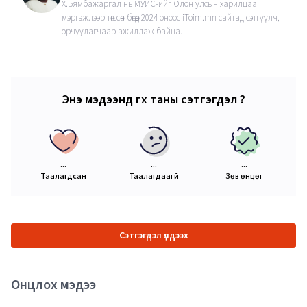
Х.Бямбажаргал нь МУИС-ийг Олон улсын харилцаа
мэргэжлээр төгссөн бөгөөд 2024 оноос iToim.mn сайтад сэтгүүлч,
орчуулагчаар ажиллаж байна.
Энэ мэдээнд өгөх таны сэтгэгдэл ?
...
...
...
Таалагдсан
Таалагдаагүй
Зөв өнцөг
Сэтгэгдэл үлдээх
Онцлох мэдээ