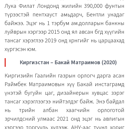
Лука Филат Лондонд жилийн 390,000 фунтын
түрээстэй пентхауст амьдарч, Бентли унадаг
байжээ. Эцэг нь 1 тэрбум ам.долларын банкны
луйврын хэргээр 2015 онд ял авсан бөгөөд хүүгийн
тансаг хэрэглээ 2019 онд хөрөнгийг нь царцаахад
хүргэсэн юм.
Киргизстан – Бакай Матраимов (2020)
Киргизийн Гаалийн газрын орлогч дарга асан
Раймбек Матраимовын хүү Бакай инстаграмд
үнэтэй бугуйн цаг, дизайнерын хувцас зэрэг
тансаг хэрэглээгээ нийтэлдэг байж. Энэ байдал
нь төрийн албан хаагчийн орлоготой
зөрчилдсөний улмаас 2021 онд эцэг нь авлигын
хэргээр торгууль хүлээж, АНУ-аас түүнд хориг