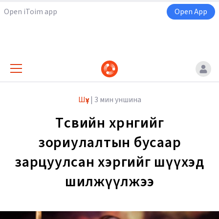
Open iToim app
Open App
Шүүх
|
3 мин уншина
Төсвийн хөрөнгийг
зориулалтын бусаар
зарцуулсан хэргийг шүүхэд
шилжүүлжээ