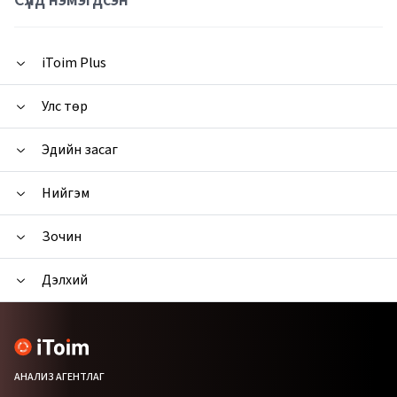
Сүүлд нэмэгдсэн
iToim Plus
Улс төр
Эдийн засаг
Нийгэм
Зочин
Дэлхий
АНАЛИЗ АГЕНТЛАГ