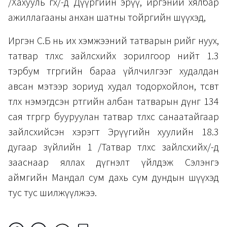
/Хахууль өгөх/-д Дүүргийн эрүү, иргэний хялбар
ажиллагааны анхан шатны тойргийн шүүхэд,
Иргэн С.Б нь их хэмжээний татварын өрийг нуух,
татвар төлөхөөс зайлсхийх зорилгоор нийт 1.3
тэрбум төгрөгийн бараа үйлчилгээг худалдан
авсан мэтээр зориуд худал тодорхойлон, төсөвт
төлөх нэмэгдсэн өртгийн албан татварын дүнг 134
сая төгрөгөөр бууруулан татвар төлөхөөс санаатайгаар
зайлсхийсэн хэрэгт Эрүүгийн хуулийн 18.3
дугаар зүйлийн 1 /Татвар төлөхөөс зайлсхийх/-д
зааснаар яллах дүгнэлт үйлдэж Сэлэнгэ
аймгийн Мандал сум дахь сум дундын шүүхэд
тус тус шилжүүлжээ.