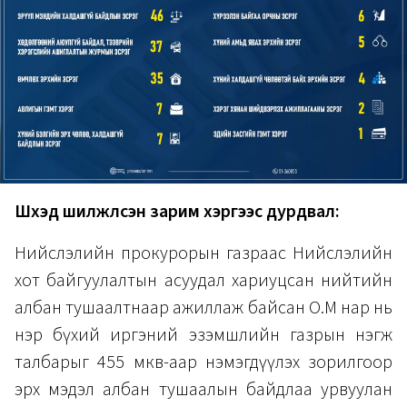
Шүүхэд шилжүүлсэн зарим хэргээс дурдвал:
Нийслэлийн прокурорын газраас Нийслэлийн
хот байгуулалтын асуудал хариуцсан нийтийн
албан тушаалтнаар ажиллаж байсан О.М нар нь
нэр бүхий иргэний эзэмшлийн газрын нэгж
талбарыг 455 мкв-аар нэмэгдүүлэх зорилгоор
эрх мэдэл албан тушаалын байдлаа урвуулан