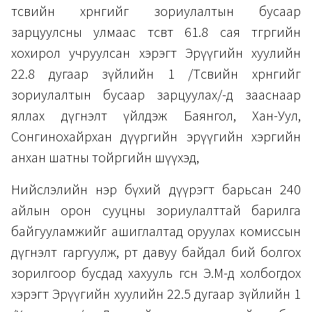
төсвийн хөрөнгийг зориулалтын бусаар
зарцуулсны улмаас төсөвт 61.8 сая төгрөгийн
хохирол учруулсан хэрэгт Эрүүгийн хуулийн
22.8 дугаар зүйлийн 1 /Төсвийн хөрөнгийг
зориулалтын бусаар зарцуулах/-д зааснаар
яллах дүгнэлт үйлдэж Баянгол, Хан-Уул,
Сонгинохайрхан дүүргийн эрүүгийн хэргийн
анхан шатны тойргийн шүүхэд,
Нийслэлийн нэр бүхий дүүрэгт барьсан 240
айлын орон сууцны зориулалттай барилга
байгууламжийг ашиглалтад оруулах комиссын
дүгнэлт гаргуулж, өөртөө давуу байдал бий болгох
зорилгоор бусдад хахууль өгсөн Э.М-д холбогдох
хэрэгт Эрүүгийн хуулийн 22.5 дугаар зүйлийн 1