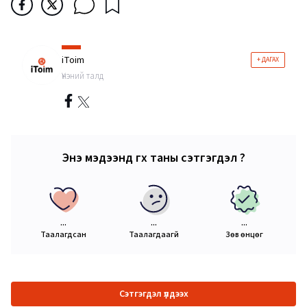
iToim
+ ДАГАХ
Үнэний талд
Энэ мэдээнд өгөх таны сэтгэгдэл ?
...
...
...
Таалагдсан
Таалагдаагүй
Зөв өнцөг
Сэтгэгдэл үлдээх