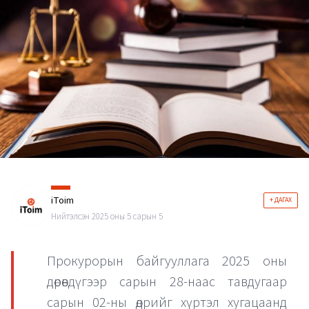
iToim
+ ДАГАХ
Нийтэлсэн 2025 оны 5 сарын 5
Прокурорын байгууллага 2025 оны
дөрөвдүгээр сарын 28-наас тавдугаар
сарын 02-ны өдрийг хүртэл хугацаанд