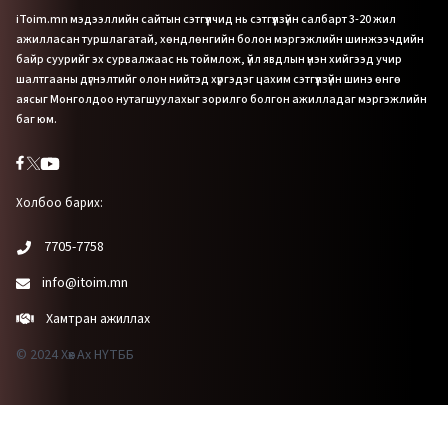
iToim.mn мэдээллийн сайтын сэтгүүлчид нь сэтгүүлзүйн салбарт 3-20 жил
ажилласан туршлагатай, хөндлөнгийн болон мэргэжлийн шинжээчдийн
байр суурийг эх сурвалжаас нь тоймлож, үйл явдлын үнэн хийгээд учир
шалтгааны дүгнэлтийг олон нийтэд хүргэдэг цахим сэтгүүлзүйн шинэ өнгө
аясыг Монголдоо нутагшуулахыг зорилго болгон ажилладаг мэргэжлийн
баг юм.
Холбоо барих:
7705-7758
info@itoim.mn
Хамтран ажиллах
© 2024 Хөх Ах НҮТББ