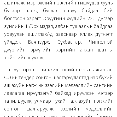
ашиглаж, мэргэжлийн зөвлөлийн гишүүдэд хууль
бусаар нөлөөлж, бусдад давуу байдал бий
болгосон хэрэгт Эрүүгийн хуулийн 22.1 дүгээр
зүйлийн 1 /Эрх мэдэл, албан тушаалын байдлаа
урвуулан ашиглах/-д зааснаар яллах дүгнэлт
үйлдэж Баянзүрх, Сүхбаатар, Чингэлтэй
дүүргийн эрүүгийн хэргийн анхан шатны
тойргийн шүүхэд,
Цаг уур орчны шинжилгээний газрын ажилтан
С.Э нь тендер сонгон шалгаруулалтад нэр бүхий
аж ахуйн нэгж нь зээлийн мэдээллийн сангийн
лавлагаа ирүүлээгүй байхад ирүүлсэн мэтээр
танилцуулж, улмаар тухайн аж ахуйн нэгжийг
сонгон шалгаруулж, зээлийн мэдээллийн
сангийн лавлагааг нөхөн авч тендерийн баримт