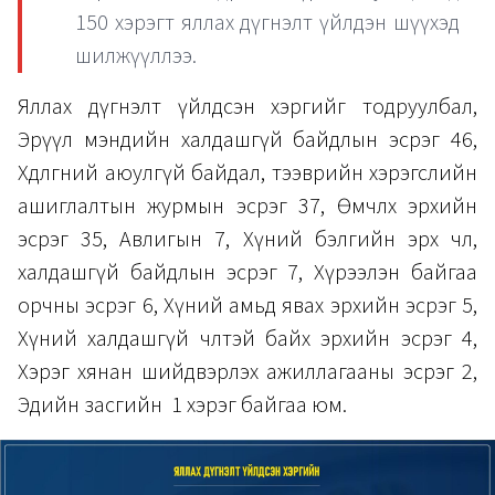
150 хэрэгт яллах дүгнэлт үйлдэн шүүхэд
шилжүүллээ.
Яллах дүгнэлт үйлдсэн хэргийг тодруулбал,
Эрүүл мэндийн халдашгүй байдлын эсрэг 46,
Хөдөлгөөний аюулгүй байдал, тээврийн хэрэгслийн
ашиглалтын журмын эсрэг 37, Өмчлөх эрхийн
эсрэг 35, Авлигын 7, Хүний бэлгийн эрх чөлөө,
халдашгүй байдлын эсрэг 7, Хүрээлэн байгаа
орчны эсрэг 6, Хүний амьд явах эрхийн эсрэг 5,
Хүний халдашгүй чөлөөтэй байх эрхийн эсрэг 4,
Хэрэг хянан шийдвэрлэх ажиллагааны эсрэг 2,
Эдийн засгийн 1 хэрэг байгаа юм.