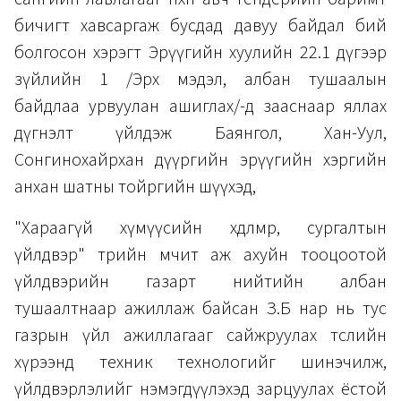
бичигт хавсаргаж бусдад давуу байдал бий
болгосон хэрэгт Эрүүгийн хуулийн 22.1 дүгээр
зүйлийн 1 /Эрх мэдэл, албан тушаалын
байдлаа урвуулан ашиглах/-д зааснаар яллах
дүгнэлт үйлдэж Баянгол, Хан-Уул,
Сонгинохайрхан дүүргийн эрүүгийн хэргийн
анхан шатны тойргийн шүүхэд,
"Хараагүй хүмүүсийн хөдөлмөр, сургалтын
үйлдвэр" төрийн өмчит аж ахуйн тооцоотой
үйлдвэрийн газарт нийтийн албан
тушаалтнаар ажиллаж байсан З.Б нар нь тус
газрын үйл ажиллагааг сайжруулах төслийн
хүрээнд техник технологийг шинэчилж,
үйлдвэрлэлийг нэмэгдүүлэхэд зарцуулах ёстой