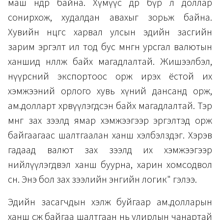
маш өндөр байна. Хүмүүс өдөр бүр л доллар
сонирхож, худалдан авахыг зорьж байна.
Хувийн өнцгөөс харвал улсын эдийн засгийн
зарим эргэлт ил тод бус мөнгөн урсгал валютын
ханшид нөлөөлж байх магадлалтай. Жишээлбэл,
нүүрсний экспортоос орж ирэх ёстой их
хэмжээний орлого хувь хүний дансанд орж,
ам.долларт хөрвүүлэгдсэн байх магадлалтай. Тэр
мөнгө зах зээлд ямар хэмжээгээр эргэлтэд орж
байгаагаас шалтгаалан ханш хэлбэлздэг. Хэрэв
гадаад валют зах зээлд их хэмжээгээр
нийлүүлэгдвэл ханш буурна, харин хомсодвол
өснө. Энэ бол зах зээлийн энгийн логик" гэлээ.
Эдийн засагчдын хэлж буйгаар ам.долларын
ханш өсөж байгаа шалтгаан нь улирлын чанартай