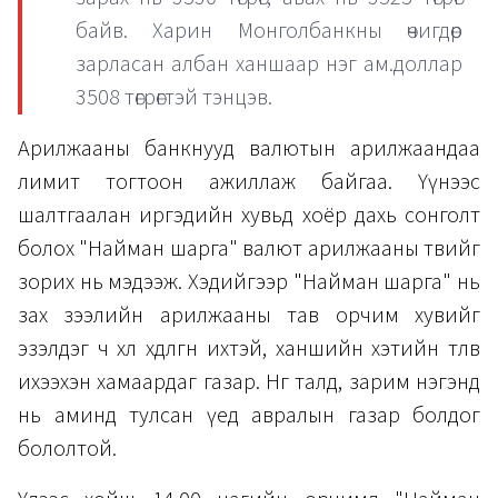
байв. Харин Монголбанкны өчигдөр
зарласан албан ханшаар нэг ам.доллар
3508 төгрөгтэй тэнцэв.
Арилжааны банкнууд валютын арилжаандаа
лимит тогтоон ажиллаж байгаа. Үүнээс
шалтгаалан иргэдийн хувьд хоёр дахь сонголт
болох "Найман шарга" валют арилжааны төвийг
зорих нь мэдээж. Хэдийгээр "Найман шарга" нь
зах зээлийн арилжааны тав орчим хувийг
эзэлдэг ч хөл хөдөлгөөн ихтэй, ханшийн хэтийн төлөв
ихээхэн хамаардаг газар. Нөгөө талд, зарим нэгэнд
нь аминд тулсан үед авралын газар болдог
бололтой.