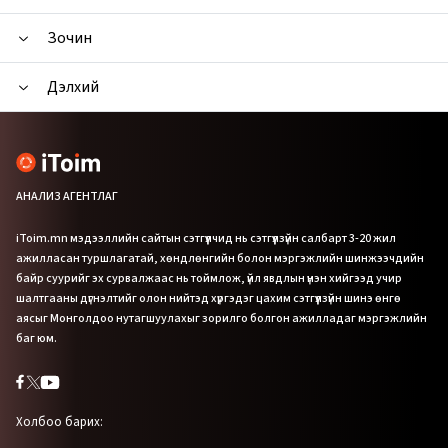
Зочин
Дэлхий
АНАЛИЗ АГЕНТЛАГ
iToim.mn мэдээллийн сайтын сэтгүүлчид нь сэтгүүлзүйн салбарт 3-20 жил
ажилласан туршлагатай, хөндлөнгийн болон мэргэжлийн шинжээчдийн
байр суурийг эх сурвалжаас нь тоймлож, үйл явдлын үнэн хийгээд учир
шалтгааны дүгнэлтийг олон нийтэд хүргэдэг цахим сэтгүүлзүйн шинэ өнгө
аясыг Монголдоо нутагшуулахыг зорилго болгон ажилладаг мэргэжлийн
баг юм.
Холбоо барих: