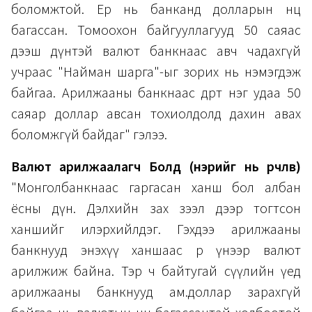
боломжтой. Ер нь банканд долларын нөөц
багассан. Томоохон байгууллагууд 50 саяас
дээш дүнтэй валют банкнаас авч чадахгүй
учраас "Найман шарга"-ыг зорих нь нэмэгдэж
байгаа. Арилжааны банкнаас өдөрт нэг удаа 50
саяар доллар авсан тохиолдолд дахин авах
боломжгүй байдаг" гэлээ.
Валют арилжаалагч Болд
(нэрийг нь өөрчлөв)
"Монголбанкнаас гаргасан ханш бол албан
ёсны дүн. Дэлхийн зах зээл дээр тогтсон
ханшийг илэрхийлдэг. Гэхдээ арилжааны
банкнууд энэхүү ханшаас өөр үнээр валют
арилжиж байна. Тэр ч байтугай сүүлийн үед
арилжааны банкнууд ам.доллар зарахгүй