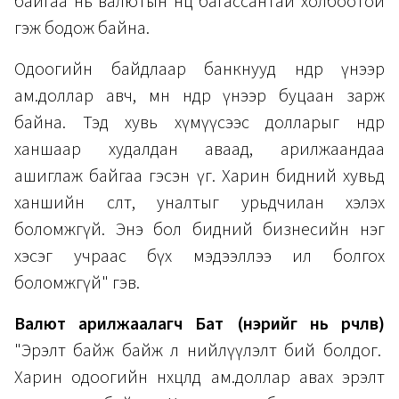
байгаа нь валютын нөөц багассантай холбоотой
гэж бодож байна.
Одоогийн байдлаар банкнууд өндөр үнээр
ам.доллар авч, мөн өндөр үнээр буцаан зарж
байна. Тэд хувь хүмүүсээс долларыг өндөр
ханшаар худалдан аваад, арилжаандаа
ашиглаж байгаа гэсэн үг. Харин бидний хувьд
ханшийн өсөлт, уналтыг урьдчилан хэлэх
боломжгүй. Энэ бол бидний бизнесийн нэг
хэсэг учраас бүх мэдээллээ ил болгох
боломжгүй" гэв.
Валют арилжаалагч Бат
(нэрийг нь өөрчлөв)
"Эрэлт байж байж л нийлүүлэлт бий болдог.
Харин одоогийн нөхцөлд ам.доллар авах эрэлт