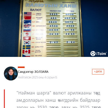
Сандэлгэр ЗОЛЗАЯА
+ ДАГАХ
Нийтэлсэн 2025 оны 4 сарын 8
"Найман шарга" валют арилжааны төвд
ам.долларын ханш өчигдрийн байдлаар
зарах нь 3530 төгрөг, авах нь 3525 төгрөг