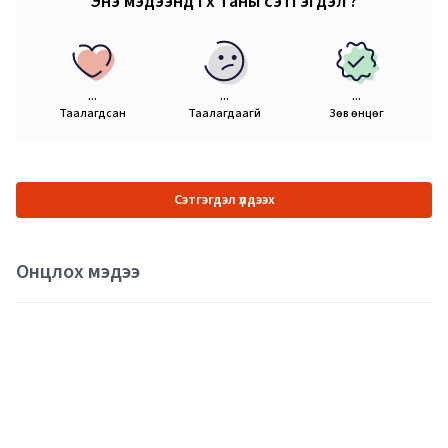
Энэ мэдээнд өгөх таны сэтгэгдэл ?
...
...
...
Таалагдсан
Таалагдаагүй
Зөв өнцөг
Сэтгэгдэл үлдээх
Онцлох мэдээ