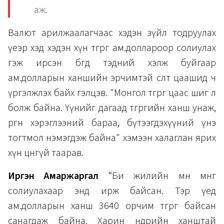
аж.
Валют арилжаалагчаас хэдэн зүйл тодруулах
үеэр хэд хэдэн хүн төгрөгөө ам.доллароор солиулах
гэж ирсэн бөгөөд тэдний хэлж буйгаар
ам.долларын ханшийн эрчимтэй өсөлт цаашид ч
үргэлжлэх байх гэлцэв. "Монгол төгрөг цаас шиг л
болж байна. Үүнийг дагаад төгрөгийн ханш унаж,
өргөн хэрэглээний бараа, бүтээгдэхүүний үнэ
тогтмол нэмэгдэж байна" хэмээн халаглан ярих
хүн цөөнгүй таарав.
Иргэн Амаржаргал
“Би жилийн өмнө мөнгө
солиулахаар энд ирж байсан. Тэр үед
ам.долларын ханш 3640 орчим төгрөг байсан
санагдаж байна. Харин өнөөдрийн ханштай