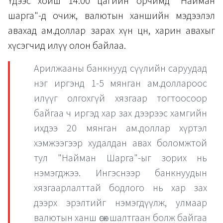
Үдээс хойш 14.00 цагийн орчимд "Найман
шарга"-д очиж, валютын ханшийн мэдээлэл
авахад ам.доллар зарах хүн цөөн, харин авахыг
хүсэгчид илүү олон байлаа.
Арилжааны банкнууд сүүлийн саруудад
нэг иргэнд 1-5 мянган ам.доллароос
илүүг олгохгүй хязгаар тогтоосоор
байгаа ч иргэд хар зах дээрээс хамгийн
ихдээ 20 мянган ам.доллар хүртэл
хэмжээгээр худалдан авах боломжтой
тул "Найман Шарга"-ыг зорих нь
нэмэгджээ. Ингэснээр банкнуудын
хязгаарлалттай бодлого нь хар зах
дээрх эрэлтийг нэмэгдүүлж, улмаар
валютын ханш өсөх шалтгаан болж байгаа