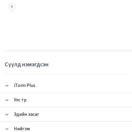
Сүүлд нэмэгдсэн
iToim Plus
Улс төр
Эдийн засаг
Нийгэм