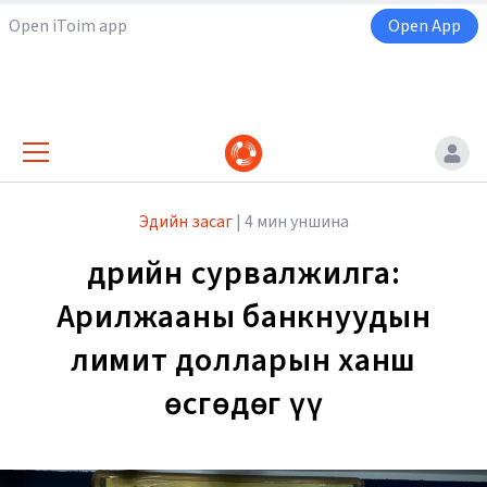
Open iToim app
Open App
Эдийн засаг
|
4 мин уншина
Өдрийн сурвалжилга:
Арилжааны банкнуудын
лимит долларын ханш
өсгөдөг үү