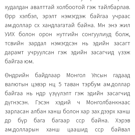
худалдан авалттай холбоотой гэж тайлбарлав.
Өөрөөр хэлбэл, эрэлт нэмэгдэж байгаа учраас
ам.доллар өсөх хандлагатай байна. Мөн энэ жил
УИХ болон орон нутгийн сонгуулиуд болж,
төсвийн зардал нэмэгдсэн нь эдийн засагт
дарамт учруулсан гэж эдийн засагчид үзэж
байгаа юм.
Өнөөдрийн байдлаар Монгол Улсын гадаад
валютын цэвэр нөөц 5 таван тэрбум ам.доллар
байгаа нь өндөр үзүүлэлт гэж эдийн засагчид
дүгнэсэн. Гэсэн хэдий ч Монголбанкнаас
зарласан албан ханш болон хар зах дээрх ханш
өдөр бүр бага багаар өссөөр байна. Хэрэв
ам.долларын ханш цаашид өссөөр байвал