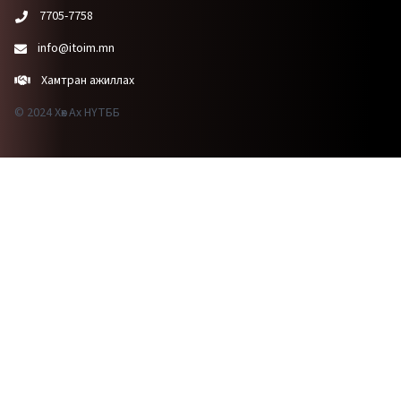
7705-7758
info@itoim.mn
Хамтран ажиллах
© 2024 Хөх Ах НҮТББ