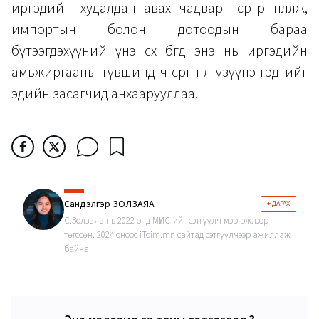
иргэдийн худалдан авах чадварт сөргөөр нөлөөлж,
импортын болон дотоодын бараа
бүтээгдэхүүний үнэ өсөх бөгөөд энэ нь иргэдийн
амьжиргааны түвшинд ч сөрөг нөлөө үзүүнэ гэдгийг
эдийн засагчид анхаарууллаа.
Сандэлгэр ЗОЛЗАЯА
+ ДАГАХ
С.Золзаяа нь 2022 онд МҮИС-ийг сэтгүүлч мэргэжлээр
төгссөн. 2024 оноос iToim.mn сайтад сэтгүүлчээр ажиллаж
байна.