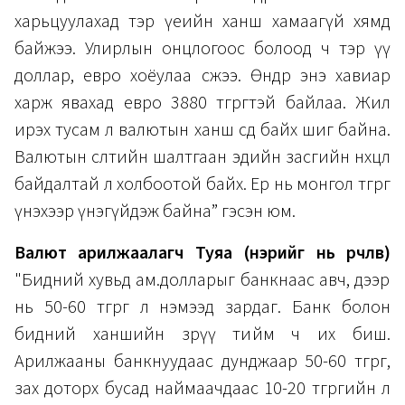
харьцуулахад тэр үеийн ханш хамаагүй хямд
байжээ. Улирлын онцлогоос болоод ч тэр үү
доллар, евро хоёулаа өсжээ. Өнөөдөр энэ хавиар
харж явахад евро 3880 төгрөгтэй байлаа. Жил
ирэх тусам л валютын ханш өсөөд байх шиг байна.
Валютын өсөлтийн шалтгаан эдийн засгийн нөхцөл
байдалтай л холбоотой байх. Ер нь монгол төгрөг
үнэхээр үнэгүйдэж байна” гэсэн юм.
Валют арилжаалагч Туяа (нэрийг нь өөрчлөв)
"Бидний хувьд ам.долларыг банкнаас авч, дээр
нь 50-60 төгрөг л нэмээд зардаг. Банк болон
бидний ханшийн зөрүү тийм ч их биш.
Арилжааны банкнуудаас дунджаар 50-60 төгрөг,
зах доторх бусад наймаачдаас 10-20 төгрөгийн л