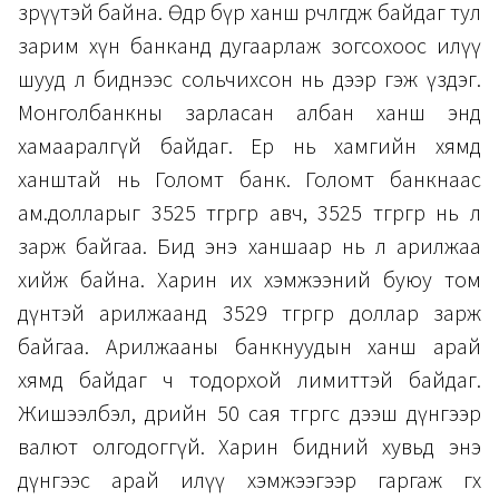
зөрүүтэй байна. Өдөр бүр ханш өөрчлөгдөж байдаг тул
зарим хүн банканд дугаарлаж зогсохоос илүү
шууд л биднээс сольчихсон нь дээр гэж үздэг.
Монголбанкны зарласан албан ханш энд
хамааралгүй байдаг. Ер нь хамгийн хямд
ханштай нь Голомт банк. Голомт банкнаас
ам.долларыг 3525 төгрөгөөр авч, 3525 төгрөгөөр нь л
зарж байгаа. Бид энэ ханшаар нь л арилжаа
хийж байна. Харин их хэмжээний буюу том
дүнтэй арилжаанд 3529 төгрөгөөр доллар зарж
байгаа. Арилжааны банкнуудын ханш арай
хямд байдаг ч тодорхой лимиттэй байдаг.
Жишээлбэл, өдрийн 50 сая төгрөгөөс дээш дүнгээр
валют олгодоггүй. Харин бидний хувьд энэ
дүнгээс арай илүү хэмжээгээр гаргаж өгөх