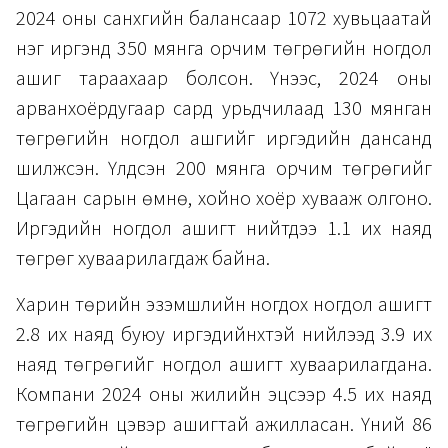
2024 оны санхүүгийн балансаар 1072 хувьцаатай
нэг иргэнд 350 мянга орчим төгрөгийн ногдол
ашиг тараахаар болсон. Үүнээс, 2024 оны
арванхоёрдугаар сард урьдчилаад 130 мянган
төгрөгийн ногдол ашгийг иргэдийн дансанд
шилжүүсэн. Үлдсэн 200 мянга орчим төгрөгийг
Цагаан сарын өмнө, хойно хоёр хувааж олгоно.
Иргэдийн ногдол ашигт нийтдээ 1.1 их наяд
төгрөг хуваарилагдаж байна.
Харин төрийн эзэмшлийн ногдох ногдол ашигт
2.8 их наяд буюу иргэдийнхтэй нийлээд 3.9 их
наяд төгрөгийг ногдол ашигт хуваарилагдана.
Компани 2024 оны жилийн эцсээр 4.5 их наяд
төгрөгийн цэвэр ашигтай ажилласан. Үүний 86