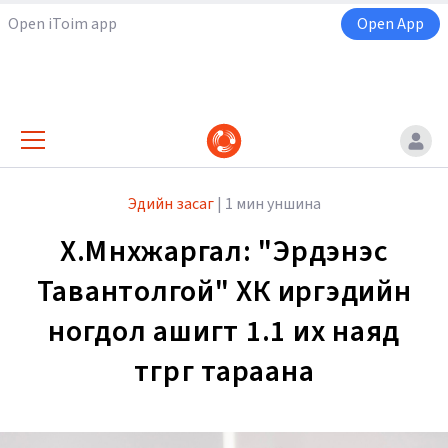
Open iToim app
Open App
Эдийн засаг
|
1 мин уншина
Х.Мөнхжаргал: "Эрдэнэс
Тавантолгой" ХК иргэдийн
ногдол ашигт 1.1 их наяд
төгрөг тараана