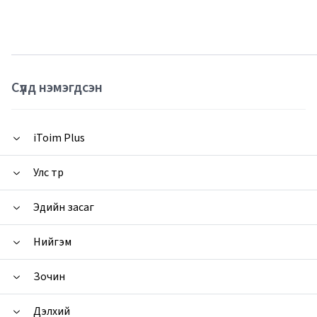
Сүүлд нэмэгдсэн
iToim Plus
Улс төр
Эдийн засаг
Нийгэм
Зочин
Дэлхий