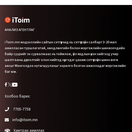
АНАЛИЗ АГЕНТЛАГ
iToim.mn мэдээллийн сайтын сэтгүүлчид нь сэтгүүлзүйн салбарт 3-20 жил
ажилласан туршлагатай, хөндлөнгийн болон мэргэжлийн шинжээчдийн
байр суурийг эх сурвалжаас нь тоймлож, үйл явдлын үнэн хийгээд учир
шалтгааны дүгнэлтийг олон нийтэд хүргэдэг цахим сэтгүүлзүйн шинэ өнгө
аясыг Монголдоо нутагшуулахыг зорилго болгон ажилладаг мэргэжлийн
баг юм.
Холбоо барих:
7705-7758
info@itoim.mn
Хамтран ажиллах