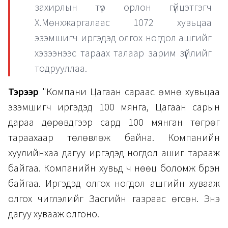
захирлын түр орлон гүйцэтгэгч
Х.Мөнхжаргалаас 1072 хувьцаа
эзэмшигч иргэдэд олгох ногдол ашгийг
хэзээнээс тараах талаар зарим зүйлийг
тодрууллаа.
Тэрээр
"Компани Цагаан сараас өмнө хувьцаа
эзэмшигч иргэдэд 100 мянга, Цагаан сарын
дараа дөрөвдүгээр сард 100 мянган төгрөг
тараахаар төлөвлөж байна. Компанийн
хуулийнхаа дагуу иргэдэд ногдол ашиг тарааж
байгаа. Компанийн хувьд ч нөөц боломж бүрэн
байгаа. Иргэдэд олгох ногдол ашгийн хувааж
олгох чиглэлийг Засгийн газраас өгсөн. Энэ
дагуу хувааж олгоно.