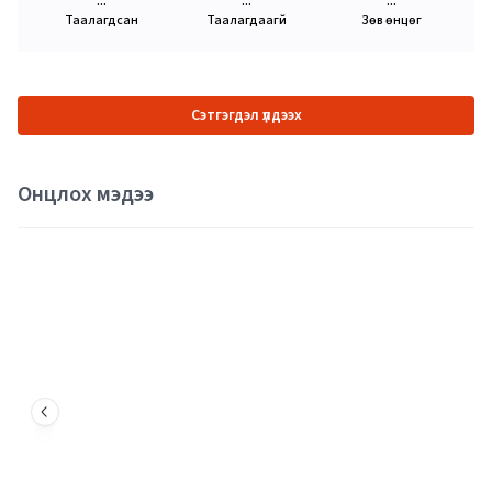
...
...
...
Таалагдсан
Таалагдаагүй
Зөв өнцөг
Сэтгэгдэл үлдээх
Онцлох мэдээ