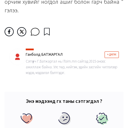
орчим хувийг ногдол ашиг болон гарч байна "
гэлээ.
Ганболд БАТЖАРГАЛ
+ ДАГАХ
Сэтгүүлч Г.Батжаргал нь iToim.mn сайтад 2015 оноос
ажиллаж байна. Улс төр, нийгэм, эдийн засгийн чиглэлээр
мэдээ, мэдээлэл бэлтгэдэг.
Энэ мэдээнд өгөх таны сэтгэгдэл ?