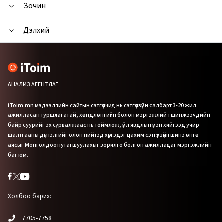
Зочин
Дэлхий
АНАЛИЗ АГЕНТЛАГ
iToim.mn мэдээллийн сайтын сэтгүүлчид нь сэтгүүлзүйн салбарт 3-20 жил
ажилласан туршлагатай, хөндлөнгийн болон мэргэжлийн шинжээчдийн
байр суурийг эх сурвалжаас нь тоймлож, үйл явдлын үнэн хийгээд учир
шалтгааны дүгнэлтийг олон нийтэд хүргэдэг цахим сэтгүүлзүйн шинэ өнгө
аясыг Монголдоо нутагшуулахыг зорилго болгон ажилладаг мэргэжлийн
баг юм.
Холбоо барих:
7705-7758