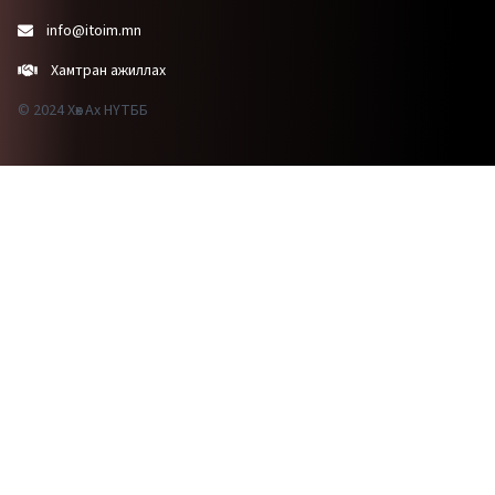
info@itoim.mn
Хамтран ажиллах
© 2024 Хөх Ах НҮТББ