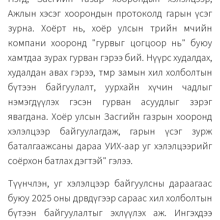
Ажлын хэсэг хоорондын протоколд гарын үсэг
зурна. Хоёрт нь, хоёр улсын төрийн өмчийн
компани хооронд "гурвыг цогцоор нь" буюу
хамтдаа зурах гурван гэрээ бий. Нүүрс худалдах,
худалдан авах гэрээ, төмөр замын хил холболтын
бүтээн байгуулалт, уурхайн хүчин чадлыг
нэмэгдүүлэх гэсэн гурван асуудлыг зэрэг
явагдана. Хоёр улсын Засгийн газрын хооронд
хэлэлцээр байгуулагдаж, гарын үсэг зурж
баталгаажсаны дараа УИХ-аар уг хэлэлцээрийг
соёрхон батлах дэгтэй" гэлээ.
Түүнчлэн, уг хэлэлцээр байгуулсны дараагаас
буюу 2025 оны дөрөвдүгээр сараас хил холболтын
бүтээн байгуулалтыг эхлүүлэх аж. Ингэхдээ