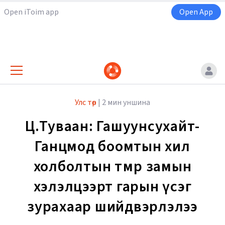
Open iToim app
Open App
Улс төр
|
2 мин уншина
Ц.Туваан: Гашуунсухайт-
Ганцмод боомтын хил
холболтын төмөр замын
хэлэлцээрт гарын үсэг
зурахаар шийдвэрлэлээ