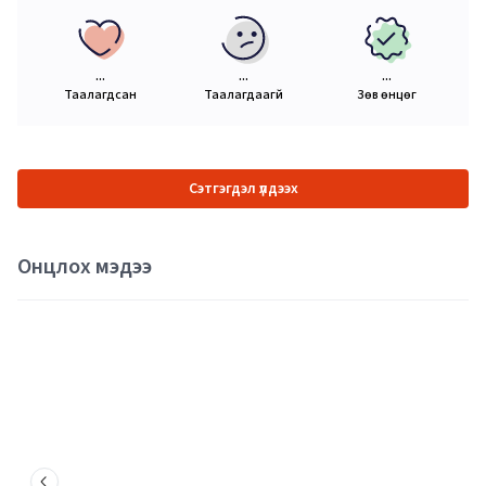
...
...
...
Таалагдсан
Таалагдаагүй
Зөв өнцөг
Сэтгэгдэл үлдээх
Онцлох мэдээ