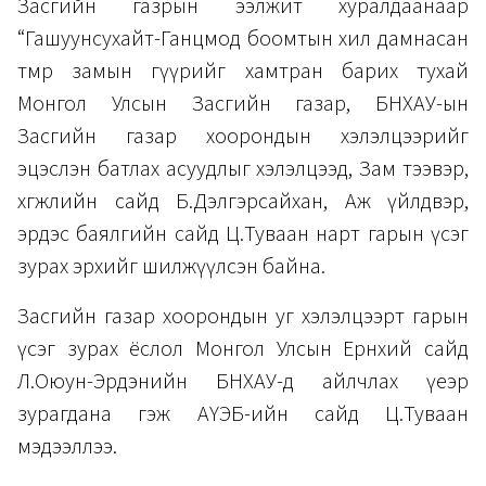
Засгийн газрын ээлжит хуралдаанаар
“Гашуунсухайт-Ганцмод боомтын хил дамнасан
төмөр замын гүүрийг хамтран барих тухай
Монгол Улсын Засгийн газар, БНХАУ-ын
Засгийн газар хоорондын хэлэлцээрийг
эцэслэн батлах асуудлыг хэлэлцээд, Зам тээвэр,
хөгжлийн сайд Б.Дэлгэрсайхан, Аж үйлдвэр,
эрдэс баялгийн сайд Ц.Туваан нарт гарын үсэг
зурах эрхийг шилжүүлсэн байна.
Засгийн газар хоорондын уг хэлэлцээрт гарын
үсэг зурах ёслол Монгол Улсын Ерөнхий сайд
Л.Оюун-Эрдэнийн БНХАУ-д айлчлах үеэр
зурагдана гэж АҮЭБ-ийн сайд Ц.Туваан
мэдээллээ.