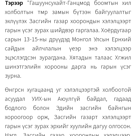
Тэрээр
"Гашуунсухайт-Ганцмод боомтын хил
холболтын төмөр замын бүтээн байгуулалтыг
эхлүүлэх Засгийн газар хоорондын хэлэлцээрт
гарын үсэг зурах шийдвэр гаргалаа. Хоёрдугаар
сарын 13-15-ны өдрүүдэд Монгол Улсын Ерөнхий
сайдын айлчлалын үеэр энэ хэлэлцээр
эцэслэгдсэн зурагдана. Хятадын талаас Хөгжил
шинэтгэлийн хорооны дарга нь гарын үсэг
зурна.
Өнгөрсөн хугацаанд уг хэлэлцээртэй холбоотой
асуудал УИХ-ын Аюулгүй байдал, гадаад
бодлого болон Эдийн засгийн байнгын
хороогоор орж, Засгийн газарт хэлэлцээрт
гарын үсэг зурах эрхийг хуулийн дагуу олгосон.
Нэгд, Засгийн газар хоорондын хэлэлцээр,