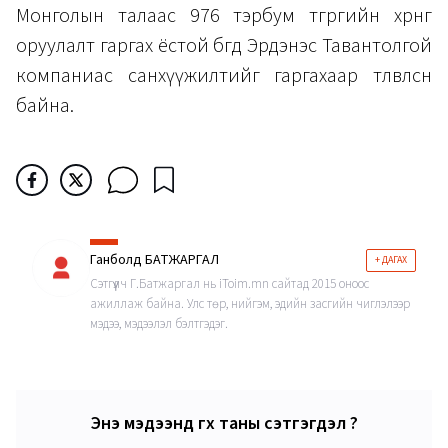
Монголын талаас 976 тэрбум төгрөгийн хөрөнгө
оруулалт гаргах ёстой бөгөөд Эрдэнэс Тавантолгой
компаниас санхүүжилтийг гаргахаар төлөвлөсөн
байна.
Ганболд БАТЖАРГАЛ
+ ДАГАХ
Сэтгүүлч Г.Батжаргал нь iToim.mn сайтад 2015 оноос
ажиллаж байна. Улс төр, нийгэм, эдийн засгийн чиглэлээр
мэдээ, мэдээлэл бэлтгэдэг.
Энэ мэдээнд өгөх таны сэтгэгдэл ?