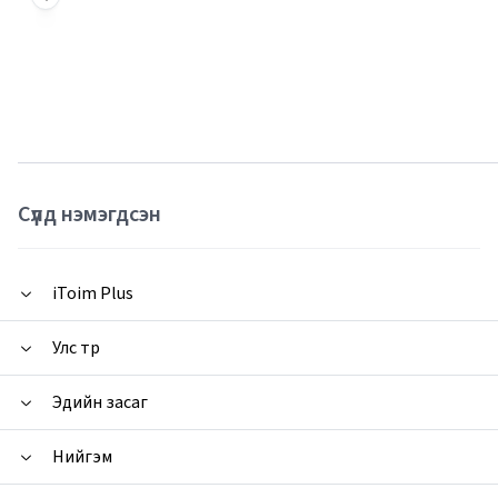
Сүүлд нэмэгдсэн
iToim Plus
Улс төр
Эдийн засаг
Нийгэм