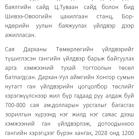
баялгийн сайд Ц.Туваан сайд болон бид
Шивээ-Овоогийн цахилгаан станц, Бор-
Өндөрийн уулын баяжуулах үйлдвэр дээр
ажилласан.
Сая Дарханы Төмөрлөгийн үйлдвэрийг
түшиглэсэн гангийн үйлдвэр барьж байгуулах
арга хэмжээний тухай тогтоолын төсөл
батлагдсан. Дархан-Уул аймгийн Хонгор сумын
нутагт ган үйлдвэрийн цогцолбор төслийг
хэрэгжүүлснээр жил бүр гадаад руу алдаж буй
700-800 сая ам.долларын урсгалыг багасгах
зорилгын хүрээнд нэг жилд нэг саяас дээш
хэмжээний ган үйлдвэрлэж, дотоодынхоо
гангийн хэрэгцээг бүрэн хангах, 2028 онд 1200