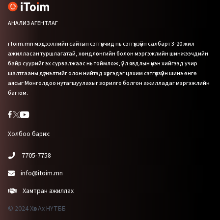
АНАЛИЗ АГЕНТЛАГ
iToim.mn мэдээллийн сайтын сэтгүүлчид нь сэтгүүлзүйн салбарт 3-20 жил
ажилласан туршлагатай, хөндлөнгийн болон мэргэжлийн шинжээчдийн
байр суурийг эх сурвалжаас нь тоймлож, үйл явдлын үнэн хийгээд учир
шалтгааны дүгнэлтийг олон нийтэд хүргэдэг цахим сэтгүүлзүйн шинэ өнгө
аясыг Монголдоо нутагшуулахыг зорилго болгон ажилладаг мэргэжлийн
баг юм.
Холбоо барих:
7705-7758
info@itoim.mn
Хамтран ажиллах
© 2024 Хөх Ах НҮТББ