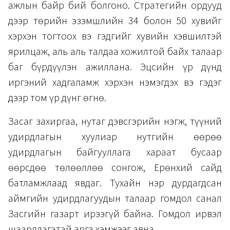
ажлын байр бий болгоно. Стратегийн ордууд
дээр төрийн эзэмшлийн 34 болон 50 хувийг
хэрхэн тогтоох вэ гэдгийг хувийн хэвшилтэй
ярилцаж, аль аль талдаа хожилтой байх талаар
баг бүрдүүлэн ажиллана. Эцсийн үр дүнд
иргэний хадгаламж хэрхэн нэмэгдэх вэ гэдэг
дээр том үр дүнг өгнө.
Засаг захиргаа, нутаг дэвсгэрийн нэгж, түүний
удирдлагын хуулиар нутгийн өөрөө
удирдлагын байгууллага хараат бусаар
өөрсдөө төлөөллөө сонгож, Ерөнхий сайд
батламжлаад явдаг. Тухайн нэр дурдагдсан
аймгийн удирдлагуудын талаар гомдол санал
Засгийн газарт ирээгүй байна. Гомдол ирвэл
шаардлагатай арга хэмжээг авна.