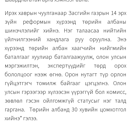
Ирэх хаврын чуулганаар Засгийн газрын 14 эрх
зүйн реформын хүрээнд төрийн албаны
шинэчлэлийг хийнэ. Нэг талаасаа нийтийн
үйлчилгээний хандлага руу оруулна. Энэ
хүрээнд төрийн албан хаагчийн нийгмийн
баталгааг хуулиар баталгаажуулж, олон улсын
мэргэжилтэн, экспертүүдийг төрд орох
бололцоог нээж өгнө. Орон нутагт түр орлон
гүйцэтгэгч томилж байгааг цэгцэлнэ. Олон
улсын гэрээгээр хүлээсэн үүрэггүй бол комисс,
зөвлөл гэсэн ойлгомжгүй статусыг нэг талд
гаргана. Төрийн албанд 30 хувийн цомхотгол
хийнэ” гэлээ.