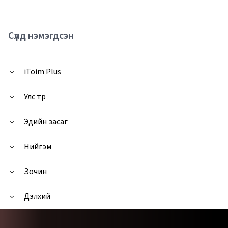
Сүүлд нэмэгдсэн
iToim Plus
Улс төр
Эдийн засаг
Нийгэм
Зочин
Дэлхий