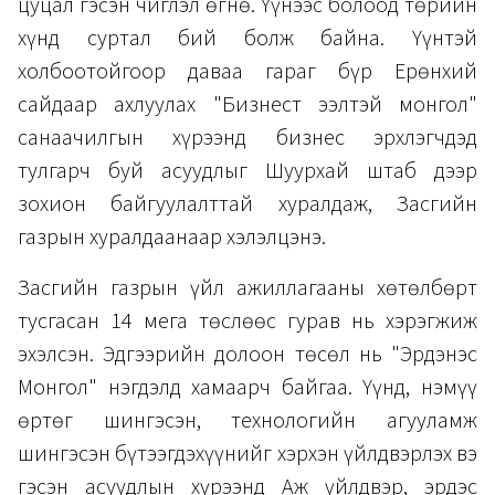
цуцал гэсэн чиглэл өгнө. Үүнээс болоод төрийн
хүнд суртал бий болж байна. Үүнтэй
холбоотойгоор даваа гараг бүр Ерөнхий
сайдаар ахлуулах "Бизнест ээлтэй монгол"
санаачилгын хүрээнд бизнес эрхлэгчдэд
тулгарч буй асуудлыг Шуурхай штаб дээр
зохион байгуулалттай хуралдаж, Засгийн
газрын хуралдаанаар хэлэлцэнэ.
Засгийн газрын үйл ажиллагааны хөтөлбөрт
тусгасан 14 мега төслөөс гурав нь хэрэгжиж
эхэлсэн. Эдгээрийн долоон төсөл нь "Эрдэнэс
Монгол" нэгдэлд хамаарч байгаа. Үүнд, нэмүү
өртөг шингэсэн, технологийн агууламж
шингэсэн бүтээгдэхүүнийг хэрхэн үйлдвэрлэх вэ
гэсэн асуудлын хүрээнд Аж үйлдвэр, эрдэс