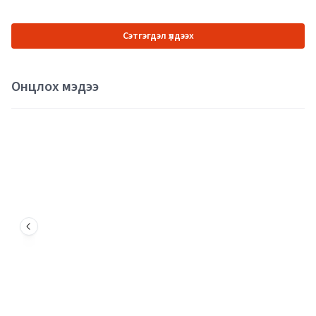
Сэтгэгдэл үлдээх
Онцлох мэдээ