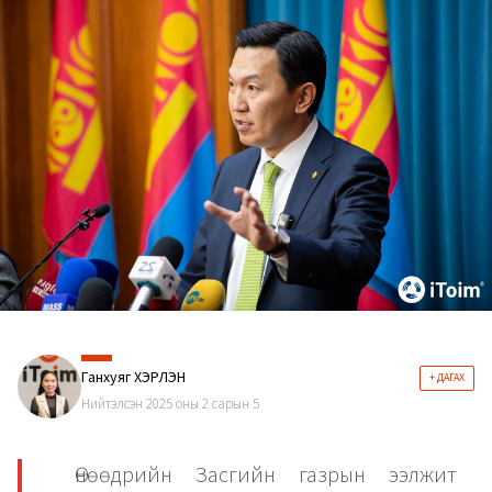
Ганхуяг ХЭРЛЭН
+ ДАГАХ
Нийтэлсэн 2025 оны 2 сарын 5
Өнөөдрийн Засгийн газрын ээлжит