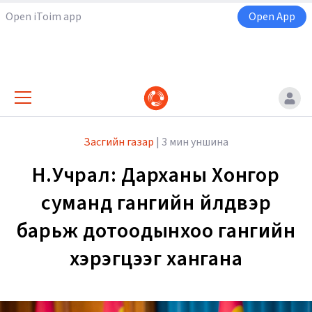
Open iToim app
Open App
Засгийн газар
|
3 мин уншина
Н.Учрал: Дарханы Хонгор
суманд гангийн үйлдвэр
барьж дотоодынхоо гангийн
хэрэгцээг хангана