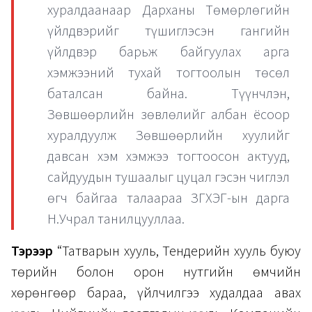
хуралдаанаар Дарханы Төмөрлөгийн
үйлдвэрийг түшиглэсэн гангийн
үйлдвэр барьж байгуулах арга
хэмжээний тухай тогтоолын төсөл
баталсан байна. Түүнчлэн,
Зөвшөөрлийн зөвлөлийг албан ёсоор
хуралдуулж Зөвшөөрлийн хуулийг
давсан хэм хэмжээ тогтоосон актууд,
сайдуудын тушаалыг цуцал гэсэн чиглэл
өгч байгаа талаараа ЗГХЭГ-ын дарга
Н.Учрал танилцууллаа.
Тэрээр
“Татварын хууль, Тендерийн хууль буюу
төрийн болон орон нутгийн өмчийн
хөрөнгөөр бараа, үйлчилгээ худалдаа авах