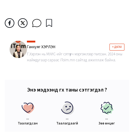
Ганхуяг ХЭРЛЭН
+ ДАГАХ
Г.Хэрлэн нь МУИС-ийг сэтгүүлч мэргэжлээр төгссөн. 2024 оны
наймдугаар сараас iToim.mn сайтад ажиллаж байна.
Энэ мэдээнд өгөх таны сэтгэгдэл ?
...
...
...
Таалагдсан
Таалагдаагүй
Зөв өнцөг