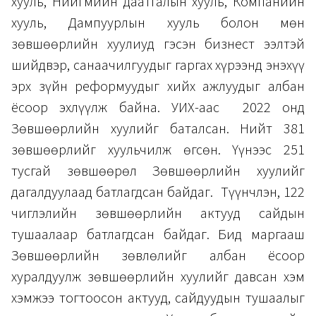
хууль, Нийгмийн даатгалын хууль, Компанийн
хууль, Дампуурлын хууль болон мөн
зөвшөөрлийн хуулиуд гэсэн бизнест ээлтэй
шийдвэр, санаачилгуудыг гаргах хүрээнд энэхүү
эрх зүйн реформуудыг хийх ажлуудыг албан
ёсоор эхлүүлж байна. УИХ-аас 2022 онд
Зөвшөөрлийн хуулийг баталсан. Нийт 381
зөвшөөрлийг хуульчилж өгсөн. Үүнээс 251
тусгай зөвшөөрөл Зөвшөөрлийн хуулийг
дагалдуулаад батлагдсан байдаг. Түүнчлэн, 122
чиглэлийн зөвшөөрлийн актууд сайдын
тушаалаар батлагдсан байдаг. Бид маргааш
Зөвшөөрлийн зөвлөлийг албан ёсоор
хуралдуулж зөвшөөрлийн хуулийг давсан хэм
хэмжээ тогтоосон актууд, сайдуудын тушаалыг