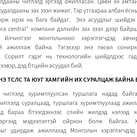
алдааны чиглэлд эргээд ажилласан. Цөөн хүн амта
удалдааны зах зээл жижиг. Тэр утгаараа албан ёсны бү
 орж ирэх нь бага байдаг. Энэ асуудлыг шийдэх
ora central" компани дэлхийн зах зээл дээр байр
үүн, үйлчилгээг монголынхоо хэрэглэгчдэд авч
й ажиллаж байна. Тэгэхээр энэ төсөл сонирх
. Сорилт гэдэг нь технологийн шийдлүүдээс га
тээвэр, дэд бүтцийн асуудал бий.
НЭ ТӨСЛӨӨС ТА ЮУГ ХАМГИЙН ИХ СУРАЛЦАЖ БАЙНА 
 чиглэлд хуримтлуулсан туршлага надад байга
чиглэлд суралцаад, туршлага хуримтлуулаад ажил
 бараа бүтээгдэхүүнээс сүүлийн жилүүдэд нэлээд
эргээд мэдээлэлтэй ойрхон болж байгаа. Х
гыг удирдаж ажиллахад Монголын хэрэглэгчдэд