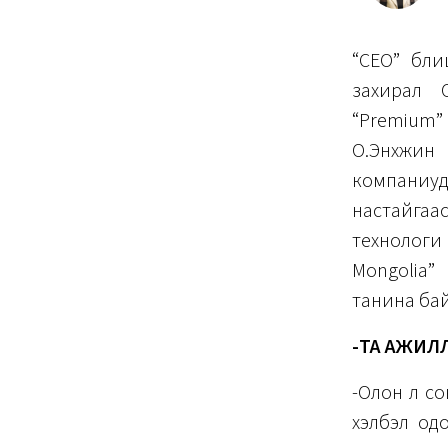
“CEO” бли
захирал 
“Premium”
О.Энхжин 
компаниу
настайгаас
технологи 
Mongolia”
танина ба
-ТА АЖИЛЛ
-Олон л со
хэлбэл од