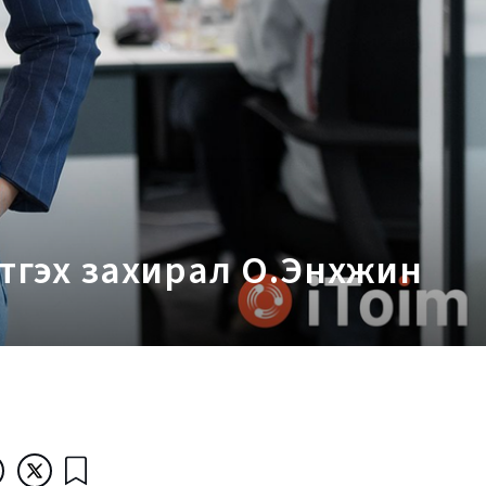
этгэх захирал О.Энхжин