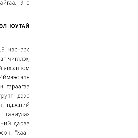
айгаа. Энэ
ВЭЛ ЮУТАЙ
19 наснаас
 чиглүүлэх,
й явсан юм
 Иймээс аль
н гараагаа
групп дээр
н, үндэсний
 таниулах
үний дараа
рсон. “Хаан