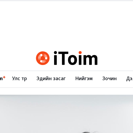
+
m
Улс төр
Эдийн засаг
Нийгэм
Зочин
Дэ