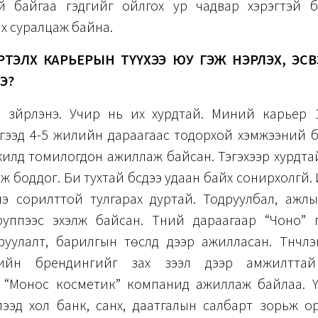
эй байгаа гэдгийг ойлгох ур чадвар хэрэгтэй б
их суралцаж байна.
 ХҮРТЭЛХ КАРЬЕРЫН ТҮҮХЭЭ ЮУ ГЭЖ НЭРЛЭХ, ЭС
Э?
й зүйрлэнэ. Учир нь их хурдтай. Миний карьер 
эгээд 4-5 жилийн дараагаас тодорхой хэмжээний баг
жилд томилогдон ажиллаж байсан. Тэгэхээр хурдта
эж боддог. Би тухтай бүсдээ удаан байх сонирхолгүй.
э сорилттой тулгарах дуртай. Тодруулбал, ажлы
руппээс эхэлж байсан. Түүний дараагаар “Чоно” 
уулалт, барилгын төслүүд дээр ажилласан. Түүнчлэ
элийн брендингийг зах зээл дээр амжилттай
 “Монос косметик” компанид ажиллаж байлаа. Ү
ээд хол банк, санхүү, даатгалын салбарт зорьж о