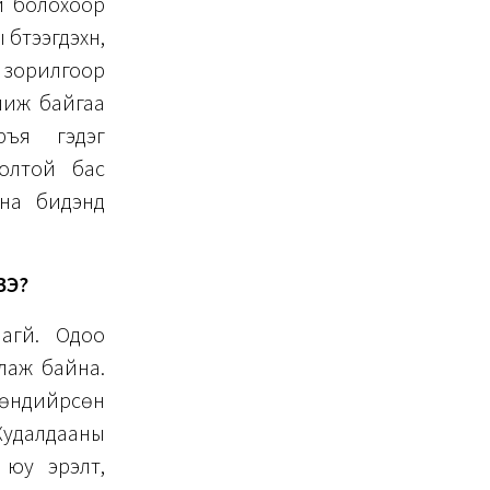
й болохоор
тээгдэхүүн,
 зорилгоор
шиж байгаа
иръя гэдэг
олтой бас
дна бидэнд
ВЭ?
агүй. Одоо
лаж байна.
 хөндийрсөн
удалдааны
 юу эрэлт,