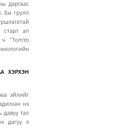
ны даргаас
. Би групп
уршлагатай
н старт ап
 ч "TomYo
хнологийн
АА ХЭРХЭН
ваа зүйлийг
адилхан үнэ
ь давуу тал
йн дагуу л