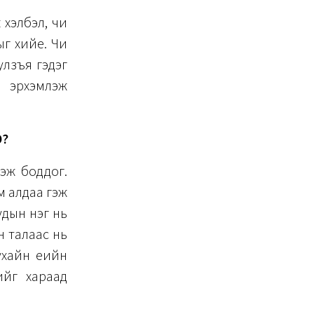
 хэлбэл, чи
ыг хийе. Чи
улзъя гэдэг
үү эрхэмлэж
Э?
гэж боддог.
м алдаа гэж
удын нэг нь
н талаас нь
ухайн үеийн
ийг хараад