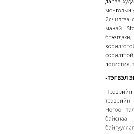
дараа худ
монголын х
үйлчилгээ
манай “St
бүтээгдэх
зорилгото
сорилттой
логистик, 
-ТЭГВЭЛ Э
-Тээврийн
тээврийн 
Нөгөө талд
байснаа 
байгуулла