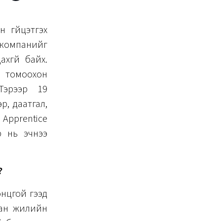
 гүйцэтгэх
компанийг
хгүй байх.
 томоохон
Тэрээр 19
р, даатгал,
 Apprentice
р нь эчнээ
?
онцгой гээд
ман жилийн