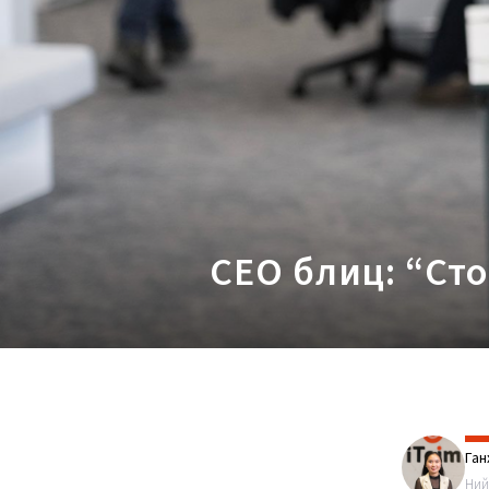
CEO блиц: “Сто
Ган
Ний