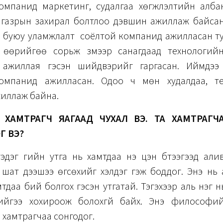
компанид маркетинг, судалгаа хөгжүүлэлтийн алба
 газрын захирал болтлоо дэвшин ажиллаж байсан
 буюу уламжлалт соёлтой компанид ажилласан т
эд өөрийгөө сорьж үзмээр санагдаад технологий
 ажиллая гэсэн шийдвэрийг гаргасан. Иймдээ
омпанид ажилласан. Одоо ч мөн худалдаа, те
жиллаж байна.
 ХАМТРАГЧ ЯАГААД ЧУХАЛ ВЭ. ТА ХАМТРАГЧ
Г ВЭ?
эдэг үгийн утга нь хамтдаа үнэ цэн бүтээгээд али
 шат дээшээ өгсөхийг хэлдэг гэж боддог. Энэ нь 
тдаа бий болгох гэсэн утгатай. Тэгэхээр аль нэг н
гнийгээ хохироож болохгүй байх. Энэ философи
 хамтрагчаа сонгодог.