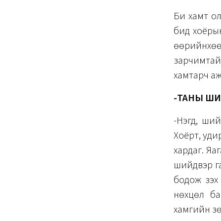
Би хамт ол
бид хоёрын
өөрийнхөө 
зарчимтай.
хамтарч аж
-ТАНЫ ШИ
-Нэгд, ший
Хоёрт, уди
хардаг. Яа
шийдвэр га
бодож үзэх
нөхцөл ба
хамгийн зө