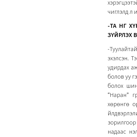
хэрэгцээт
чиглэлд л 
-ТА ӨНӨӨГ
ЗҮЙРЛЭХ В
-Туулайта
эхэлсэн. Т
удирдах а
болов уу г
болох шин
“Наран” г
хөрөнгө ор
үйлдвэрл
зорилгоор
надаас нэл