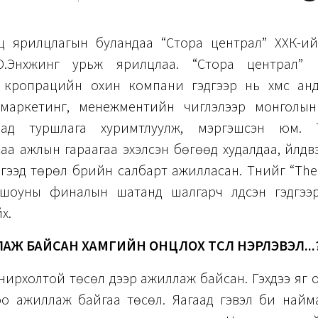
ц ярилцлагын буландаа “Стора централ” ХХК-ийн
О.Энхжинг урьж ярилцлаа. “Стора централ” 
 кропрацийн охин компани гэдгээр нь хүмүүс анда
маркетинг, менежментийн чиглэлээр монголын
дад туршлага хуримтлуулж, мэргэшсэн юм. 
аа ажлын гараагаа эхэлсэн бөгөөд худалдаа, үйлдвэ
гээд төрөл бүрийн салбарт ажилласан. Түүнийг “The
 шоуны финалын шатанд шалгарч үлдсэн гэдгээ
йх.
АЖ БАЙСАН ХАМГИЙН ОНЦЛОХ ТӨСЛӨӨ НЭРЛЭВЭЛ...
нирхолтой төсөл дээр ажиллаж байсан. Гэхдээ яг 
оо ажиллаж байгаа төсөл. Яагаад гэвэл би най