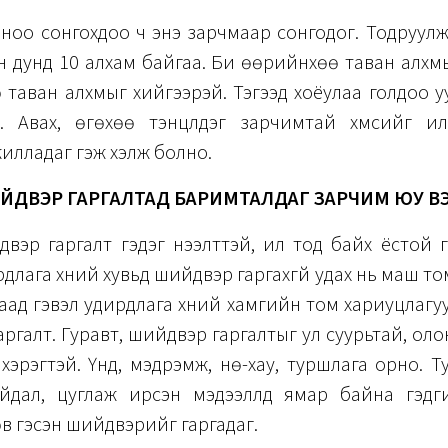
ноо сонгохдоо ч энэ зарчмаар сонгодог. Тодруулж
 дунд 10 алхам байгаа. Би өөрийнхөө таван алхм
таван алхмыг хийгээрэй. Тэгээд хоёулаа голдоо у
 Авах, өгөхөө тэнцүүлдэг зарчимтай хүмүүсийг ил
илладаг гэж хэлж болно.
ЙДВЭР ГАРГАЛТАД БАРИМТАЛДАГ ЗАРЧИМ ЮУ В
двэр гаргалт гэдэг нээлттэй, ил тод байх ёстой 
рдлага хүний хувьд шийдвэр гаргахгүй удах нь маш то
гаад гэвэл удирдлага хүний хамгийн том хариуцлагу
ргалт. Гуравт, шийдвэр гаргалтыг ул суурьтай, оло
 хэрэгтэй. Үүнд, мэдрэмж, нөү-хау, туршлага орно. Т
йдал, цуглаж ирсэн мэдээллүүд ямар байна гэдг
в гэсэн шийдвэрийг гаргадаг.