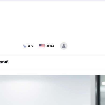
23
°C
3593.5
лхий