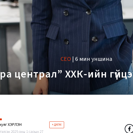
CEO
|
6 мин уншина
ра централ” ХХК-ийн гүйц
хуяг ХЭРЛЭН
+ ДАГАХ
тэлсэн 2025 оны 1 сарын 27