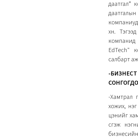
даатгал” 
даатгалын
компаниуд
хүн. Тэгэ
компанид
EdTech" к
салбарт а
-БИЗНЕСТ
СОНГОГДО
-Хамтрал г
хожих, нэг
цэнийг хам
үүсгэж нэ
бизнесийн