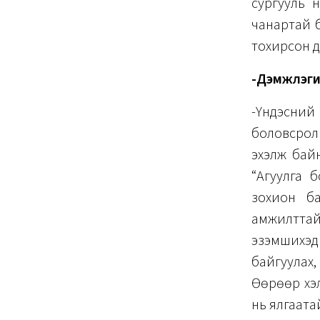
сургууль н
чанартай бо
тохирсон дэ
-Дэмжлэгий
-Үндэсний
боловсрол
эхэлж байн
“Агуулга 
зохион ба
амжилттай 
эзэмшихэд 
байгуулах,
Өөрөөр хэл
нь ялгаата