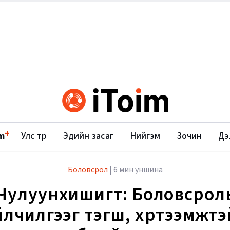
+
m
Улс төр
Эдийн засаг
Нийгэм
Зочин
Дэ
Боловсрол
|
6 мин уншина
Чулуунхишигт: Боловсро
үйлчилгээг тэгш, хүртээмжтэ