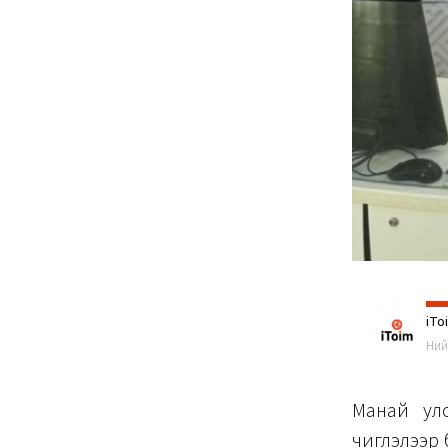
iTo
Ний
Манай улс
чиглэлээр 