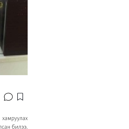
 хамруулах
лсан билээ.