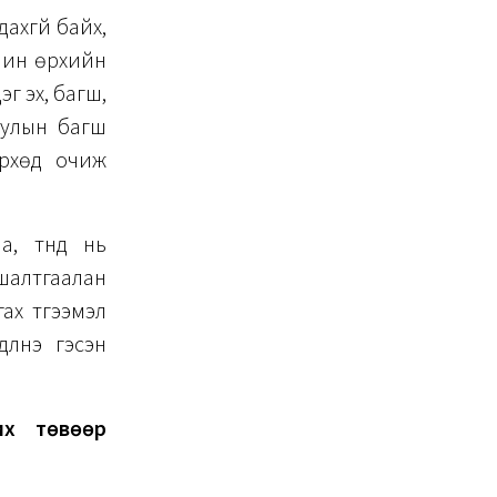
ахгүй байх,
чин өрхийн
эг эх, багш,
уулын багш
өрхөд очиж
, түүнд нь
шалтгаалан
ах түгээмэл
үүлнэ гэсэн
их төвөөр