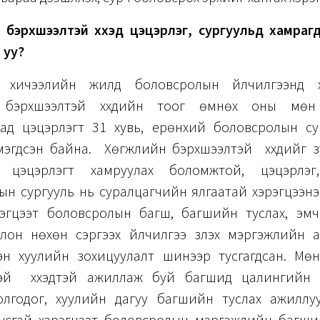
 бэрхшээлтэй хүүхэд цэцэрлэг, сургуульд хамраг
 уу?
н хичээлийн жилд боловсролын үйлчилгээнд х
 бэрхшээлтэй хүүхдийн тоог өмнөх оны мөн 
хад цэцэрлэгт 31 хувь, ерөнхий боловсролын су
мэгдсэн байна. Хөгжлийн бэрхшээлтэй хүүхдийг з
ь цэцэрлэгт хамруулах боломжтой, цэцэрлэг
ын сургууль нь суралцагчийн ялгаатай хэрэгцээнэ
рэгцээт боловсролын багш, багшийн туслах, эмч,
лон нөхөн сэргээх үйлчилгээ үзүүлэх мэргэжлийн
эн хуулийн зохицуулалт шинээр тусгагдсан. Мө
эй хүүхэдтэй ажиллаж буй багшид цалингийн 
олгодог, хуулийн дагуу багшийн туслах ажиллу