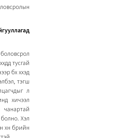
оловсролын
йгууллагад
х боловсрол
дүүд тусгай
р бүх хүүхэд
элбэл, тэгш
цагчдыг үл
инд хичээл
 чанартай
 болно. Хэл
 хүн бүрийн
гтэй.