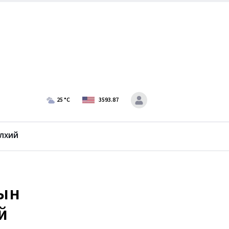
25
°C
3593.87
лхий
лын
й