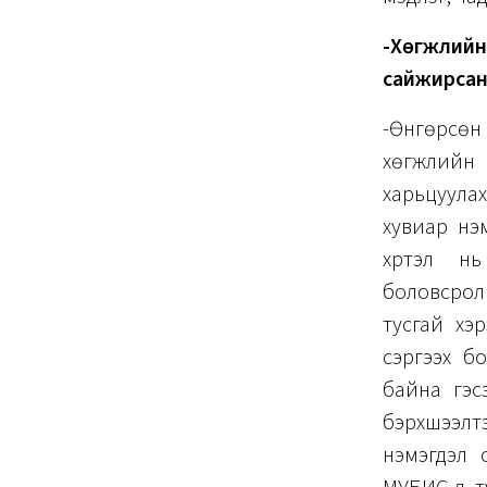
-Хөгжлийн
сайжирсан
-Өнгөрсө
хөгжлийн
харьцуула
хувиар нэ
хүртэл н
боловсрол
тусгай хэ
сэргээх бо
байна гэс
бэрхшээлт
нэмэгдэл 