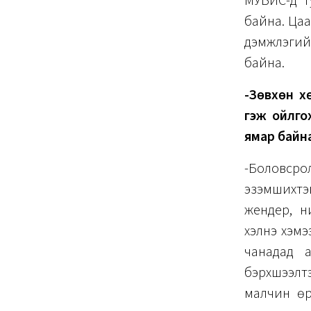
МУБИС-д т
байна. Ца
дэмжлэгий
байна.
-Зөвхөн хө
гэж ойлгох
ямар байна
-Боловсро
эзэмшихтэ
жендер, н
хэлнэ хэм
чанадад а
бэрхшээлтэ
малчин өрх