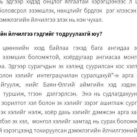
ь эдгээр хүүхдэд онцлог ялгаатай хэрэгцээнээс үл
ловсрол эзэмшүүлэх, нөхцлийг бүрдүүлэх үүрэг хүлээс
мжлэгийн үйлчилгээ үзүүлэх нь нэн чухал.
н үйлчилгээ гэдгийг тодруулахгүй юу?
 цөөнхийн хүүхэд байлаа гэхэд бага ангидаа э
 эзэмших боломжтой, хоёрдугаар ангиасаа монго
а. Эдгээр сурагчдын эх хэлэнд суурилсан хос хэл
болон хэлийг интеграцчилан суралцахуй”-н арга 
йгуулж, үүнийг Баян-Өлгий аймгийн хэд хэдэн
туршиж, түгээн дэлгэрүүлсэн. Энэ нь судлагдахуу
зорилтот хэл болон эх хэлийг зэрэг ашиглаж сур
 эх хэлийг үнэлж, хоёр дахь хэлийг дэмжсэн арга х
бэл эх хэл, монгол хэлийг хамтад нь сурах болом
й хэрэгцээнд тохируулсан дэмжлэгийн үйлчилгээний