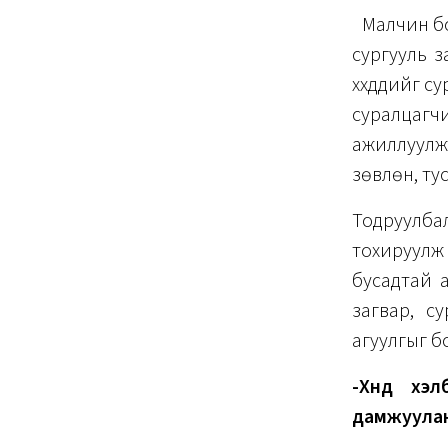
Малчин бол
сургууль 
хүүхдүүдийг
суралцагч
ажиллуулж
зөвлөн, ту
Тодруулба
тохируулж
бусадтай а
загвар, су
агуулгыг б
-Хүнд хэ
дамжуулан 