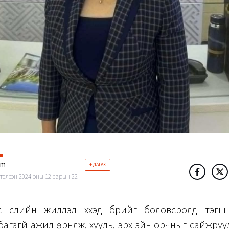
im
+ ДАГАХ
тэлсэн 2024 оны 12 сарын 22
 сүүлийн жилүүдэд хүүхэд бүрийг боловсролд тэгш
багагүй ажил өрнүүлж, хууль, эрх зүйн орчныг сайжруу