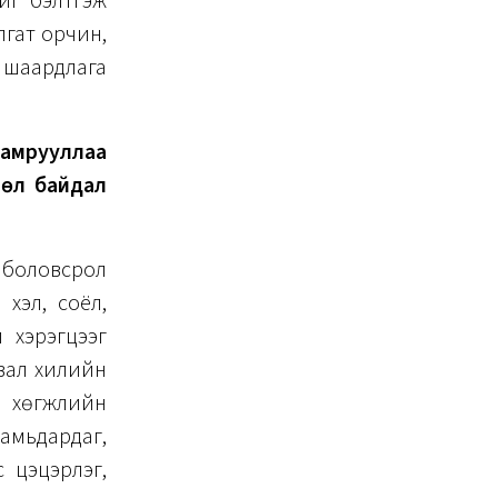
йг бэлтгэж
гат орчин,
 шаардлага
 хамрууллаа
хцөл байдал
й боловсрол
хэл, соёл,
 хэрэгцээг
вал хилийн
, хөгжлийн
 амьдардаг,
с цэцэрлэг,