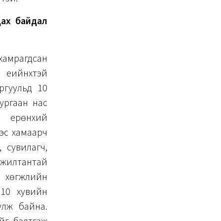
дах байдал
амрагдсан
үеийнхтэй
ргуульд 10
ургаан нас
, ерөнхий
эс хамаарч
 сувилагч,
 ажилтантай
н хөгжлийн
10 хувийн
улж байна.