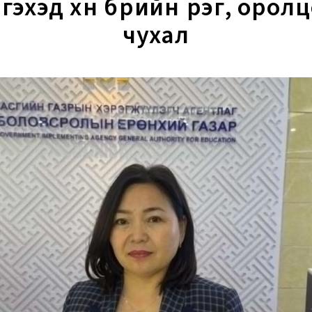
ргэхэд хүн бүрийн үүрэг, орол
чухал