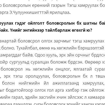
р
Боловсролын ерөнхий газрын Тэгш хамруулах б
арга Э.Чулуунхишигттэй ярилцлаа
.
руулах гэдэг ойлголт боловсролын бүх шатны ба
айх. Үүнийг энгийнээр тайлбарлаж өгөхгүй юү?
эд чанартай боловсрол олгох зарчмыг тэгш хамруула
 болно. Тухайлбал, өмнө нь хөгжлийн бэрхшээлтэй хүүх
амрагддаг байв. Одоо хууль, эрх зүйн орчныг бүрдүүлснээ
ойр сургуульд суралцах боломж бүрдсэн. Өөрөөр х
 боловсрол нь хөгжлийн онцлог, ялгаатай сурал
х, эрх тэгш оролцуулах, боловсролын бүх л түвш
 болон нийгмийн үйл ажиллагаанд хамруулах,
г бодитойгоор олгох гол арга хэлбэр гэж ойлгож
мийн гарал, эдийн засгийн хүчин зүйлсээс үл хамааран
вараа дээшлүүлэх, сурч боловсрох эрхийг хангах хэрэ