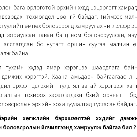
он бага орлоготой өрхийн хүүхдүүд цэцэрлэгт хамрагд
завсардах тохиолдол цөөнгүй байдаг. Тиймээс мал
 сургуулийн өмнөх боловсролд хамруулах чиглэлээр эц
ид зориулсан таван багц ном боловсруулсан, яв
 алслагдсан бүс нутагт оршин суугаа малчин 
салж байна.
л тухайн хүүхдэд ямар хэрэгцээ шаардлага байна
 дэмжих хэрэгтэй. Хаана амьдарч байгаагаас үл 
дил эрхээ эдлэхийн тулд ялгаатай хэрэгцээг ханг
ргалтын тохирох хэрэглэгдэхүүн бүхий орчныг бүрд
оловсролын эрх зүйн зохицуулалтад тусгасан байдаг.
лбэрийн хөгжлийн бэрхшээлтэй хүүхдийг дэмж
боловсролын үйлчилгээнд хамруулж байгаа бил үү?