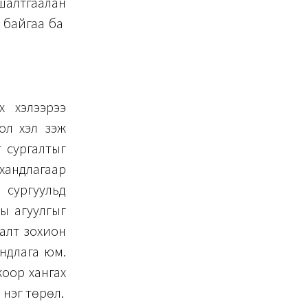
 шалтгаалан
эн байгаа ба
х хэлээрээ
л хэл үзэж
т сургалтыг
хандлагаар
 сургуульд
ны агуулгыг
галт зохион
андлага юм.
жоор хангах
 нэг төрөл.