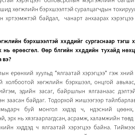
усгай хэрэгцээт боловсролын мэргэжлийн багши
ашид хөгжлийн бэрхшээлтэй суралцагчдын тохируул
н хүртээмжтэй байдал, чанарт анхаарах хэрэгцээ
гжлийн бэрхшээлтэй хүүхдүүдийг сургаснаар тэгш
 нь өрөөсгөл. Өөр бүлгийн хүүхдүүдийн тухайд нө
 вэ?
лын ерөнхий хуульд
“ялгаатай хэрэгцээ” гэж хүни
й холбоотой хөгжлийн бэрхшээл, онцгой авьяас, 
ийгэм, эдийн засаг, байршлын ялгаанаас үүдэлтэй
ээн заасан байдаг. Тодорхой жишээгээр тайлбарла
мьдарч буй монгол хүүхдэд ч, үндэсний цөөнх
й, эрх нь хязгаарлагдсан, асрамж, халамжийн төвд
ийн хүүхдүүдэд ч ялгаатай хэрэгцээ байна. Тиймээ