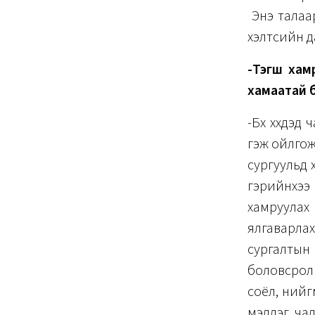
Энэ талаа
хэлтсийн д
-Тэгш хам
хамаатай б
-Бүх хүүхд
гэж ойлгож
сургуульд х
гэрийнхээ 
хамруулах
ялгаварла
сургалтын
боловсролы
соёл, нийг
мэдлэг, чад