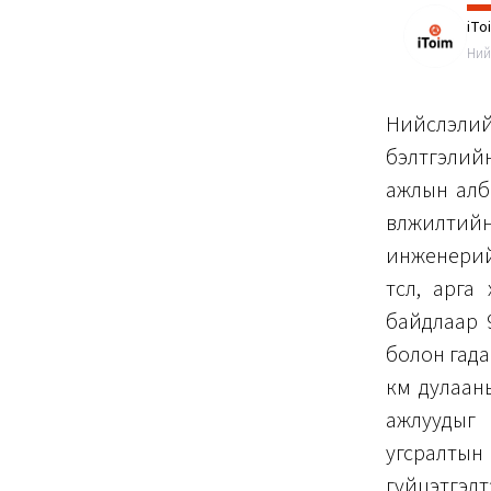
iTo
Ний
Нийслэлий
бэлтгэлийн
ажлын алб
өвөлжилтий
инженерий
төсөл, арг
байдлаар 9
болон гада
км дулааны
ажлуудыг 
угсралтын
гүйцэтгэл