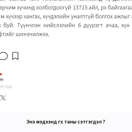
эрчим хүчинд холбогдоогүй 13715 айл, өрх байгаага
им хүчээр хангах, хүчдэлийн уналтгүй болгох ажлы
 буй. Түүнчлэн нийслэлийн 6 дүүрэгт ачаа, хүн 
фтийг шинэчилжээ.
im
ний талд
Энэ мэдээнд өгөх таны сэтгэгдэл ?