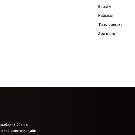
Бүтээгч
Нийслэл
Таны сонорт
Эрүүл мэнд
 салбарт 3-20 жил
гэжлийн шинжээчдийн