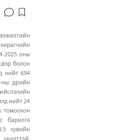
вөлжилтийн
Захирагчийн
4-2025 оны
үсвэр болон
д нийт 654
8-ны өдрийн
 нийслэлийн
илд нийт 24
ах томоохон
ас барилга
8.5 хувийн
 уналттай,