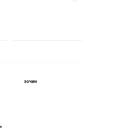
ЗОЧИН
өө