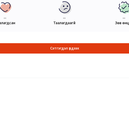
...
...
...
алагдсан
Таалагдаагүй
Зөв өн
Сэтгэгдэл үлдээх