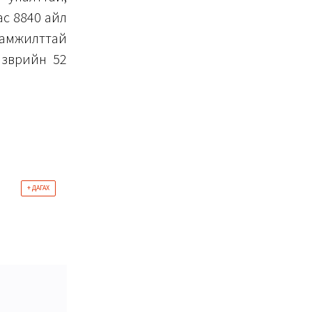
ас 8840 айл
г амжилттай
зөөврийн 52
+ ДАГАХ