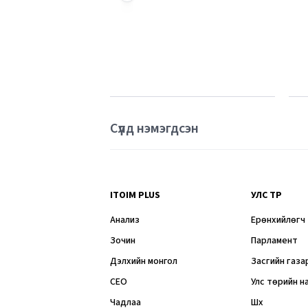
Сүүлд нэмэгдсэн
ITOIM PLUS
УЛС ТӨР
Анализ
Ерөнхийлөгч
Зочин
Парламент
Дэлхийн монгол
Засгийн газа
CEO
Улс төрийн н
Чадлаа
Шүүх