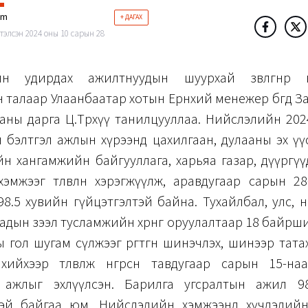
im
+ ДАГАХ
тэлсэн 2024 оны 10 сарын 28
н удирдах ажилтнуудын шуурхай зөвлөгөөнөөр ө
 талаар Улаанбаатар хотын Ерөнхий менежер бөгөөд 
аны дарга Ц.Төрхүү танилцууллаа. Нийслэлийн 202
н бэлтгэл ажлын хүрээнд цахилгаан, дулааны эх ү
н хангамжийн байгууллага, харьяа газар, дүүргүү
а хэмжээг төлөвлөн хэрэгжүүлж, аравдугаар сарын 2
8.5 хувийн гүйцэтгэлтэй байна. Тухайлбал, улс,
адын зээл тусламжийн хөрөнгө оруулалтаар 18 байрш
 гол шугам сүлжээг өргөтгөн шинэчлэх, шинээр тат
хийхээр төлөвлөж өнгөрсөн тавдугаар сарын 15-на
 ажлыг эхлүүлсэн. Барилга угсралтын ажил 9
тэй байгаа юм. Нийслэлийн хэмжээнд хүчдэлийн