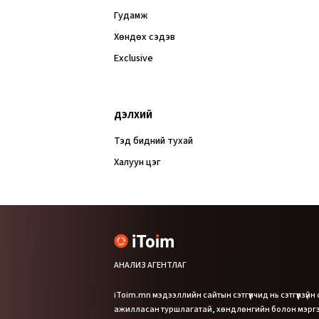
Гудамж
Хөндөх сэдэв
Exclusive
ДЭЛХИЙ
Тэд бидний тухай
Халуун цэг
АНАЛИЗ АГЕНТЛАГ
iToim.mn мэдээллийн сайтын сэтгүүлчид нь сэтгүүлзүйн
ажилласан туршлагатай, хөндлөнгийн болон мэр