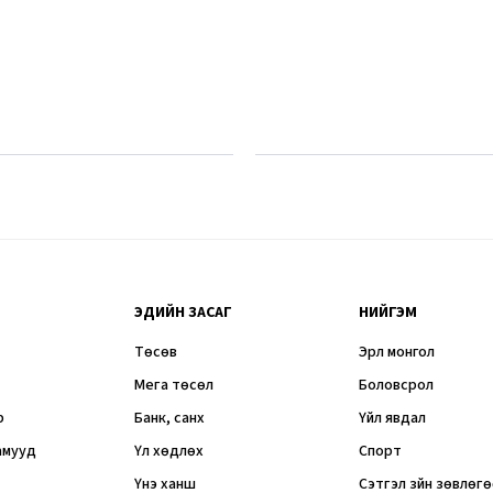
ЭДИЙН ЗАСАГ
НИЙГЭМ
Төсөв
Эрүүл монгол
Мега төсөл
Боловсрол
р
Банк, санхүү
Үйл явдал
амууд
Үл хөдлөх
Спорт
Үнэ ханш
Сэтгэл зүйн зөвлөг