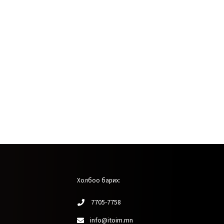
Холбоо барих:
7705-7758
info@itoim.mn