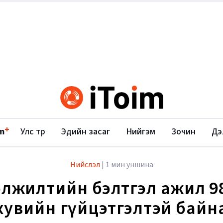
+
m
Улс төр
Эдийн засаг
Нийгэм
Зочин
Дэ
Нийслэл
|
1 мин уншина
өлжилтийн бэлтгэл ажил 9
хувийн гүйцэтгэлтэй байн