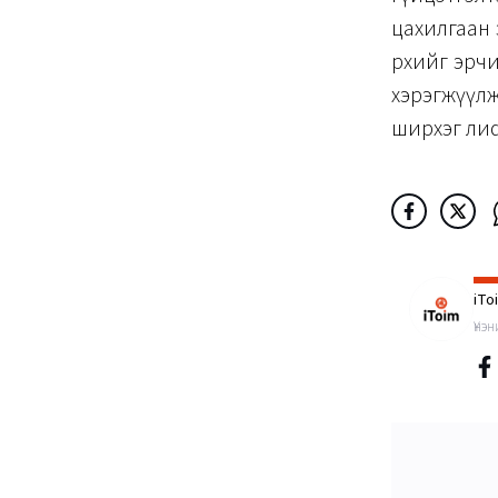
цахилгаан 
өрхийг эрч
хэрэгжүүлж
ширхэг ли
iTo
Үнэ