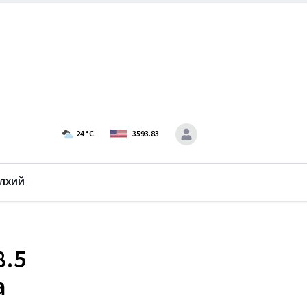
24
°C
3593.83
лхий
8.5
а