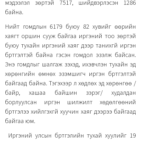
мэдээлэл зөрүүтэй 7517, шийдвэрлэсэн 1286
байна.
​Нийт гомдлын 6179 буюу 82 хувийг өөрийн
хаягт оршин сууж байгаа иргэний тоо зөрүүтэй
буюу тухайн иргэний хаяг дээр танихгүй иргэн
бүртгэлтэй байна гэсэн гомдол эзэлж байсан.
Энэ гомдлыг шалгаж үзэхэд, ихэвчлэн тухайн эд
хөрөнгийн өмнөх эзэмшигч иргэн бүртгэлтэй
байгаад байна. Тэгэхээр үл хөдлөх эд хөрөнгөө /
байр, хашаа байшин зэрэг/ худалдан
борлуулсан иргэн шилжилт хөдөлгөөний
бүртгэлээ хийлгэхгүй хуучин хаяг дээрээ байгаад
байгаа юм.
Иргэний улсын бүртгэлийн тухай хуулийг 19