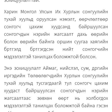
зохицуулалттай.
Харин Монгол Улсын Их Хурлын сонгуулийн
тухай хуульд оруулсан нэмэлт, өөрчлөлтөөр
сонгогч цахим хуудсанд байршуулсан
сонгогчдын нэрийн жагсаалт дахь өөрийн
болон өөрийн байнга оршин суугаа хаягийн
бүртгэлд бүртгэгдсэн нийт сонгогчийн
мэдээлэлтэй танилцах боломжтой болсон.
Энэ зохицуулалт Аймаг, нийслэл, сум, дүүргийн
иргэдийн Төлөөлөгчдийн Хурлын сонгуулийн
тухай хуульд тусгагдаагүй тул сонгогч цахим
хуудаст байршуулсан сонгогчдын нэрийн
жагсаалтаас зөвхөн өөрт нь холбогдох
мэдээлэлтэй танилцах боломжтой байна гэсэн