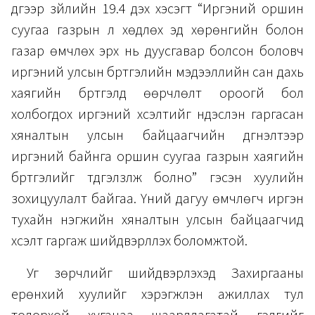
дүгээр зүйлийн 19.4 дэх хэсэгт “Иргэний оршин
суугаа газрын үл хөдлөх эд хөрөнгийн болон
газар өмчлөх эрх нь дуусгавар болсон боловч
иргэний улсын бүртгэлийн мэдээллийн сан дахь
хаягийн бүртгэлд өөрчлөлт ороогүй бол
холбогдох иргэний хүсэлтийг үндэслэн гаргасан
хяналтын улсын байцаагчийн дүгнэлтээр
иргэний байнга оршин суугаа газрын хаягийн
бүртгэлийг түдгэлзүүлж болно” гэсэн хуулийн
зохицуулалт байгаа. Үүний дагуу өмчлөгч иргэн
тухайн нэгжийн хяналтын улсын байцаагчид
хүсэлт гаргаж шийдвэрлүүлэх боломжтой.
Уг зөрчлийг шийдвэрлэхэд Захиргааны
ерөнхий хуулийг хэрэгжүүлэн ажиллах тул