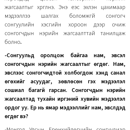
жагсаалтыг хүргүүлнэ. Энэ үеэс эхлэн цахимаар
мэдээллээ шалгах боломжгүй сонгогч
сонгуулийн хэсгийн хороон дээр очиж
сонгогчдын нэрийн жагсаалттай танилцаж
болно
.
-Сонгуульд оролцож байгаа нам, эвсэл
сонгогчдын нэрийн жагсаалтыг өгдөг. Нам,
эвслээс сонгогчидтой холбогдож хэнд санал
өгөхийг асуудаг, зөвлөсөн гэх мэдээлэл
сошиал багагүй гарсан. Сонгогчдын нэрийн
жагсаалтад тухайн иргэний хувийн мэдээлэл
ордог уу. Ер нь ямар мэдээллийг нам, эвслүүдэд
өгдөг вэ?
-Монгол Улсын Ерөнхийлөгчийн сонгуулиар