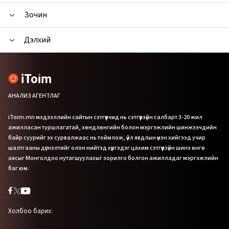
Зочин
Дэлхий
АНАЛИЗ АГЕНТЛАГ
iToim.mn мэдээллийн сайтын сэтгүүлчид нь сэтгүүлзүйн салбарт 3-20 жил
ажилласан туршлагатай, хөндлөнгийн болон мэргэжлийн шинжээчдийн
байр суурийг эх сурвалжаас нь тоймлож, үйл явдлын үнэн хийгээд учир
шалтгааны дүгнэлтийг олон нийтэд хүргэдэг цахим сэтгүүлзүйн шинэ өнгө
аясыг Монголдоо нутагшуулахыг зорилго болгон ажилладаг мэргэжлийн
баг юм.
Холбоо барих: