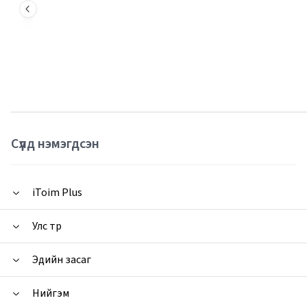
Сүүлд нэмэгдсэн
iToim Plus
Улс төр
Эдийн засаг
Нийгэм