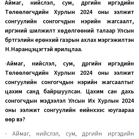
Аймаг, нийслэл, сум, дүүргийн иргэдийн
Төлөөлөгчдийн Хурлын 2024 оны ээлжит
сонгуулийн сонгогчдын нэрийн жагсаалт,
иргэний шилжилт хөдөлгөөний талаар Улсын
бүртгэлийн ерөнхий газрын ахлах мэргэжилтэн
Н.Наранцэцэгтэй ярилцлаа.
-
Аймаг, нийслэл, сум, дүүргийн иргэдийн
Төлөөлөгчдийн Хурлын 2024 оны ээлжит
сонгуулийн сонгогчдын нэрийн жагсаалтыг
цахим санд байршуулсан. Цахим сан дахь
сонгогчдын мэдээлэл Улсын Их Хурлын 2024
оны ээлжит сонгуулийн үеийнхээс юугаараа
өөр вэ?
- Аймаг, нийслэл, сум, дүүргийн иргэдийн