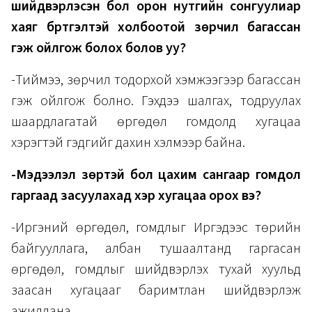
шийдвэрлэсэн бол орон нутгийн сонгуулиар
хаяг бүртгэлтэй холбоотой зөрчил багассан
гэж ойлгож болох болов уу?
-Тиймээ, зөрчил тодорхой хэмжээгээр багассан
гэж ойлгож болно. Гэхдээ шалгах, тодруулах
шаардлагатай өргөдөл гомдолд хугацаа
хэрэгтэй гэдгийг дахин хэлмээр байна.
-Мэдээлэл зөрүүтэй бол цахим сангаар гомдол
гаргаад засуулахад хэр хугацаа орох вэ?
​-Иргэний өргөдөл, гомдлыг Иргэдээс төрийн
байгууллага, албан тушаалтанд гаргасан
өргөдөл, гомдлыг шийдвэрлэх тухай хуульд
заасан хугацааг баримтлан шийдвэрлэж
ажиллана.