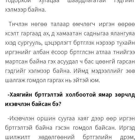
тодорхой хугацаа шаардлагатай гэдгийг
хэлмээр байна.
​Түүнчлэн нөгөө талаар өмчлөгч иргэн өөрөө
хүсэлт гаргаад ах, дүү хамаатан садныгаа ялангуяа
хүүхэд сургууль, цэцэрлэгт бүртгүүлэх нэрээр тухайн
иргэнийг албан ёсоор бүртгүүлсэн атлаа түүнийгээ
мартсан байна гэх асуудал ч бас цөөнгүй гарсан
гэдгийг хэлмээр байна. Иймд мэдээллийг зөв
шалгаж гомдол гаргах нь зүйтэй юм.
-Хаягийн бүртгэлтэй холбоотой ямар зөрчлүүд
ихэвчлэн байсан бэ?
-Ихэвчлэн оршин суугаа хаяг дээр өөр иргэн
бүртгэлтэй байна гэсэн гомдол байсан. Иргэд
шилжилт хөдөлгөөний бүртгэлийн дүрэм,