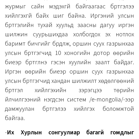
журмыг сайн мэдэхгүй байгаагаас бүртгэлээ
хийлгэхгүй байх шиг байна. Иргэний улсын
бүртгэлийн тухай хуульд заасны дагуу иргэн
шилжин суурьшихдаа холбогдох эх нотлох
баримт бичгийг бүрдүүлж, оршин суух газрынхаа
улсын бүртгэгчид 10 хоногийн дотор өөрийн
биеэр бүртгүүлнэ гэсэн хуулийн заалт байдаг.
Иргэн өөрийн биеэр оршин суух газрынхаа
улсын бүртгэгчид хандан шилжилт хөдөлгөөний
бүртгэл хийлгэхийн зэрэгцээ төрийн
үйлчилгээний нэгдсэн систем /e-mongolia/-ээр
дамжуулан бүртгэлээ хийлгэх боломжтой
байгаа.
-
Их Хурлын сонгуулиар багагүй гомдлыг