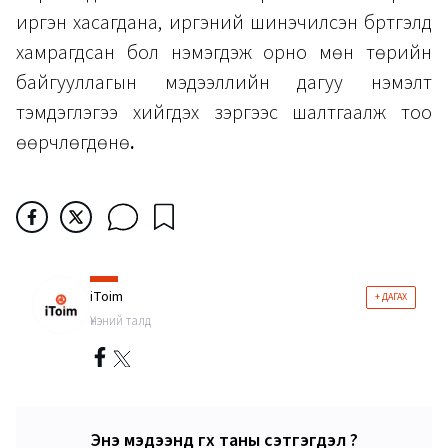
иргэн хасагдана, иргэний шинэчилсэн бүртгэлд
хамрагдсан бол нэмэгдэж орно мөн төрийн
байгууллагын мэдээллийн дагуу нэмэлт
тэмдэглэгээ хийгдэх зэргээс шалтгаалж тоо
өөрчлөгдөнө
.
iToim
+ ДАГАХ
Үнэний талд
Энэ мэдээнд өгөх таны сэтгэгдэл ?