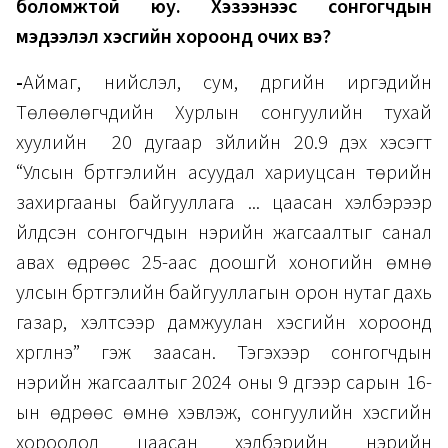
боломжтой юу. Хэзээнээс сонгогчдын
мэдээлэл хэсгийн хороонд очих вэ?
-
Аймаг, нийслэл, сум, дүүргийн иргэдийн
Төлөөлөгчдийн Хурлын сонгуулийн тухай
хуулийн 20 дугаар зүйлийн
20.9 дэх хэсэгт
“Улсын бүртгэлийн асуудал хариуцсан төрийн
захиргааны байгууллага ... цаасан хэлбэрээр
үйлдсэн сонгогчдын нэрийн жагсаалтыг санал
авах өдрөөс 25-аас доошгүй хоногийн өмнө
улсын бүртгэлийн байгууллагын орон нутаг дахь
газар, хэлтсээр дамжуулан хэсгийн хороонд
хүргүүлнэ” гэж заасан. Тэгэхээр сонгогчдын
нэрийн жагсаалтыг 2024 оны 9 дүгээр сарын 16-
ын өдрөөс өмнө хэвлэж, сонгуулийн хэсгийн
хороодод цаасан хэлбэрийн нэрийн