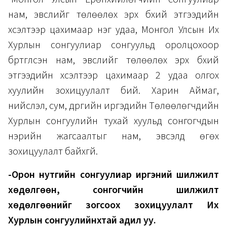
нам, эвслийг төлөөлөх эрх бүхий этгээдийн
хүсэлтээр цахимаар нэг удаа, Монгол Улсын Их
Хурлын сонгуулиар сонгуульд оролцохоор
бүртгүүлсэн нам, эвслийг төлөөлөх эрх бүхий
этгээдийн хүсэлтээр цахимаар 2 удаа олгох
хуулийн зохицуулалт бий. Харин Аймаг,
нийслэл, сум, дүүргийн иргэдийн Төлөөлөгчдийн
Хурлын сонгуулийн тухай хуульд сонгогчдын
нэрийн жагсаалтыг нам, эвсэлд өгөх
зохицуулалт байхгүй.
-Орон нутгийн сонгуулиар иргэний шилжилт
хөдөлгөөн, сонгогчийн шилжилт
хөдөлгөөнийг зогсоох зохицуулалт Их
Хурлын сонгуулийнхтай адил уу.