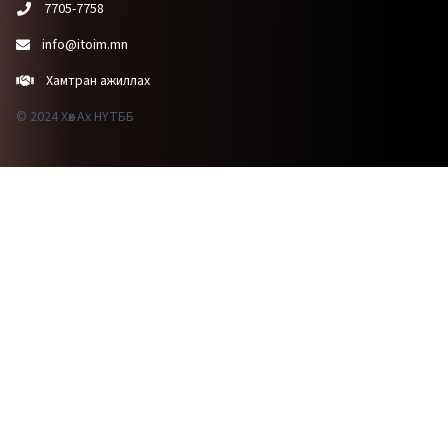
7705-7758
info@itoim.mn
Хамтран ажиллах
© 2024 Хөх Ах НҮТББ