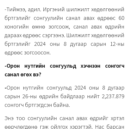
-Тиймээ, адил. Иргэний шилжилт хөдөлгөөний
бүртгэлийг сонгуулийн санал авах өдрөөс 60
хоногийн өмнө зогсоож, санал авах өдрийн
дараах өдрөөс сэргээнэ. Шилжилт хөдөлгөөний
бүртгэлийг 2024 оны 8 дугаар сарын 12-ны
өдрөөс зогсоосон.
-Орон нутгийн сонгуульд хэчнээн сонгогч
санал өгөх вэ?
-
Орон нутгийн сонгуульд 2024 оны 8 дугаар
сарын 26-ны өдрийн байдлаар нийт 2,237.879
сонгогч бүртгэгдсэн байна.
Энэ тоо сонгуулийн санал авах өдрийг хүртэл
өөрчлөгдөнө гэж ойлгох хэрэгтэй. Нас барсан