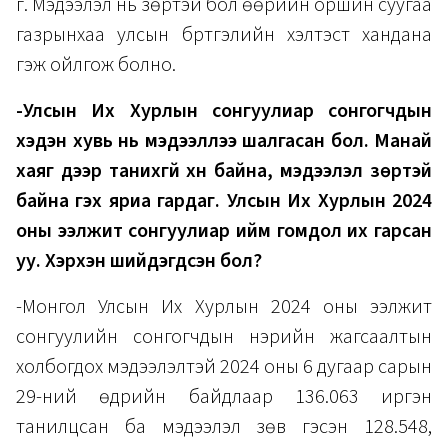
үг. Мэдээлэл нь зөрүүтэй бол өөрийн оршин суугаа
газрынхаа улсын бүртгэлийн хэлтэст хандана
гэж ойлгож болно.
-Улсын Их Хурлын сонгуулиар сонгогчдын
хэдэн хувь нь мэдээллээ шалгасан бол. Манай
хаяг дээр танихгүй хүн байна, мэдээлэл зөрүүтэй
байна гэх яриа гардаг. Улсын Их Хурлын 2024
оны ээлжит сонгуулиар ийм гомдол их гарсан
уу. Хэрхэн шийдэгдсэн бол?
​-Монгол Улсын Их Хурлын 2024 оны ээлжит
сонгуулийн сонгогчдын нэрийн жагсаалтын
холбогдох мэдээлэлтэй 2024 оны 6 дугаар сарын
29-ний өдрийн байдлаар 136.063 иргэн
танилцсан ба мэдээлэл зөв гэсэн 128.548,