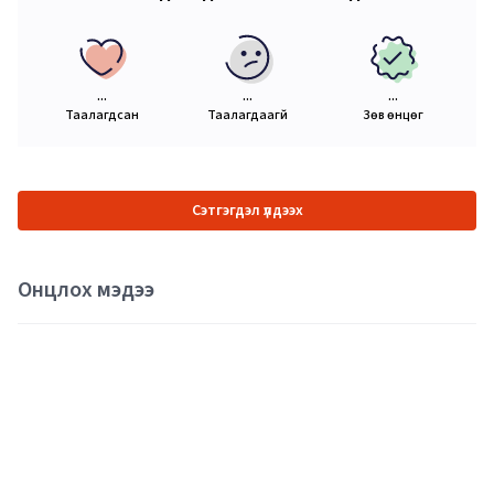
...
...
...
Таалагдсан
Таалагдаагүй
Зөв өнцөг
Сэтгэгдэл үлдээх
Онцлох мэдээ