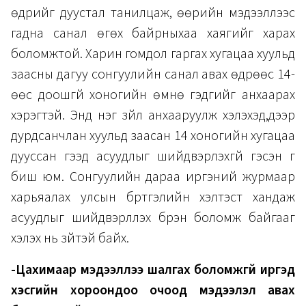
өдрийг дуустал танилцаж, өөрийн мэдээллээс
гадна санал өгөх байрныхаа хаягийг харах
боломжтой. Харин гомдол гаргах хугацаа хуульд
заасны дагуу сонгуулийн санал авах өдрөөс 14-
өөс доошгүй хоногийн өмнө гэдгийг анхаарах
хэрэгтэй. Энд нэг зүйл анхааруулж хэлэхэд,дээр
дурдсанчлан хуульд заасан 14 хоногийн хугацаа
дууссан гээд асуудлыг шийдвэрлэхгүй гэсэн үг
биш юм. Сонгуулийн дараа иргэний журмаар
харьяалах улсын бүртгэлийн хэлтэст хандаж
асуудлыг шийдвэрлүүлэх бүрэн боломж байгааг
хэлэх нь зүйтэй байх.
-Цахимаар мэдээллээ шалгах боломжгүй иргэд
хэсгийн хороондоо очоод мэдээлэл авах