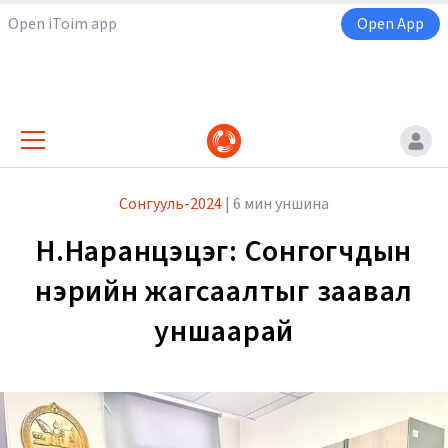
Open iToim app
Open App
Сонгууль-2024
|
6 мин уншина
Н.Наранцэцэг: Сонгогчдын
нэрийн жагсаалтыг заавал
уншаарай