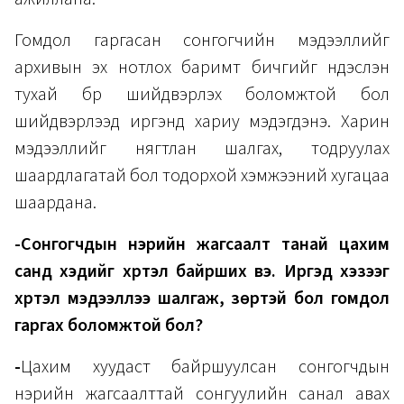
Гомдол гаргасан сонгогчийн мэдээллийг
архивын эх нотлох баримт бичгийг үндэслэн
тухай бүр шийдвэрлэх боломжтой бол
шийдвэрлээд иргэнд хариу мэдэгдэнэ. Харин
мэдээллийг нягтлан шалгах, тодруулах
шаардлагатай бол тодорхой хэмжээний хугацаа
шаардана.
-Сонгогчдын нэрийн жагсаалт танай цахим
санд хэдийг хүртэл байрших вэ. Иргэд хэзээг
хүртэл мэдээллээ шалгаж, зөрүүтэй бол гомдол
гаргах боломжтой бол?
-
Цахим хуудаст байршуулсан сонгогчдын
нэрийн жагсаалттай сонгуулийн санал авах