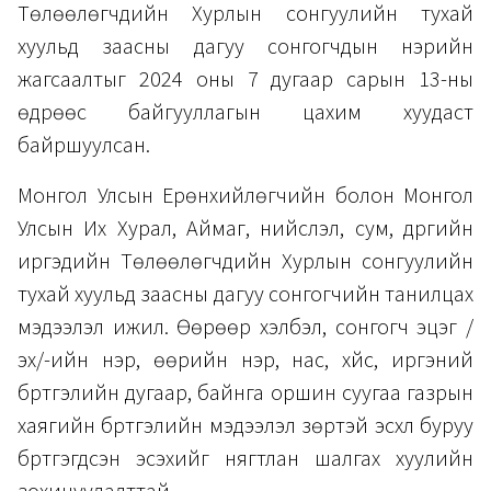
Төлөөлөгчдийн Хурлын сонгуулийн тухай
хуульд заасны дагуу сонгогчдын нэрийн
жагсаалтыг 2024 оны 7 дугаар сарын 13-ны
өдрөөс байгууллагын цахим хуудаст
байршуулсан.
Монгол Улсын Ерөнхийлөгчийн болон Монгол
Улсын Их Хурал, Аймаг, нийслэл, сум, дүүргийн
иргэдийн Төлөөлөгчдийн Хурлын сонгуулийн
тухай хуульд заасны дагуу сонгогчийн танилцах
мэдээлэл ижил. Өөрөөр хэлбэл, сонгогч эцэг /
эх/-ийн нэр, өөрийн нэр, нас, хүйс, иргэний
бүртгэлийн дугаар, байнга оршин суугаа газрын
хаягийн бүртгэлийн мэдээлэл зөрүүтэй эсхүл буруу
бүртгэгдсэн эсэхийг нягтлан шалгах хуулийн