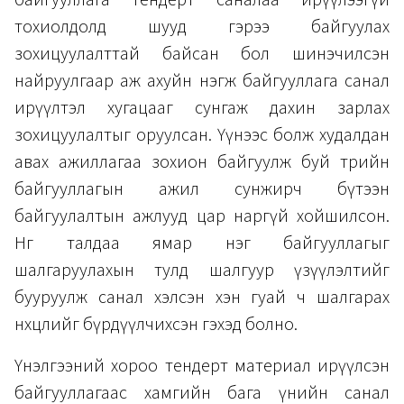
тохиолдолд шууд гэрээ байгуулах
зохицуулалттай байсан бол шинэчилсэн
найруулгаар аж ахуйн нэгж байгууллага санал
ирүүлтэл хугацааг сунгаж дахин зарлах
зохицуулалтыг оруулсан. Үүнээс болж худалдан
авах ажиллагаа зохион байгуулж буй төрийн
байгууллагын ажил сунжирч бүтээн
байгуулалтын ажлууд цар наргүй хойшилсон.
Нөгөө талдаа ямар нэг байгууллагыг
шалгаруулахын тулд шалгуур үзүүлэлтийг
бууруулж санал хэлсэн хэн гуай ч шалгарах
нөхцөлийг бүрдүүлчихсэн гэхэд болно.
Үнэлгээний хороо тендерт материал ирүүлсэн
байгууллагаас хамгийн бага үнийн санал