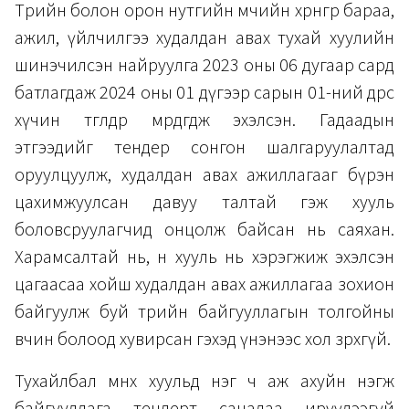
Төрийн болон орон нутгийн өмчийн хөрөнгөөр бараа,
ажил, үйлчилгээ худалдан авах тухай хуулийн
шинэчилсэн найруулга 2023 оны 06 дугаар сард
батлагдаж 2024 оны 01 дүгээр сарын 01-ний өдрөөс
хүчин төгөлдөр мөрдөгдөж эхэлсэн. Гадаадын
этгээдийг тендер сонгон шалгаруулалтад
оруулцуулж, худалдан авах ажиллагааг бүрэн
цахимжуулсан давуу талтай гэж хууль
боловсруулагчид онцолж байсан нь саяхан.
Харамсалтай нь, өнөө хууль нь хэрэгжиж эхэлсэн
цагаасаа хойш худалдан авах ажиллагаа зохион
байгуулж буй төрийн байгууллагын толгойны
өвчин болоод хувирсан гэхэд үнэнээс хол зөрөхгүй.
Тухайлбал өмнөх хуульд нэг ч аж ахуйн нэгж
байгууллага тендерт саналаа ирүүлээгүй