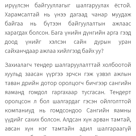
ирүүлсэн байгууллагыг шалгаруулах ёстой.
Харамсалтай нь үнээ дагаад чанар муудаж
байгаа нь бүтээн байгуулалтын ажлаас
харагдах болсон. Бага үнийн дүнгийн арга гээд
доод үнийг хэлсэн сайн дурын уран
сайханчдаар ажлаа хийлгээд байх уу?
Захиалагч тендер шалгаруулалттай холбоотой
хуульд заасан үүргээ зөрчсөн гэж үзвэл ажлын
таван өдрийн дотор оролцогч бичгээр сангийн
яаманд гомдол гаргахаар тусгасан. Тендерт
оролцсон л бол шалгардаг гэсэн ойлголттой
компаниуд нь гомдсондоо Сангийн яамны
үүдийг сахих болсон. Алдсан хүн арван тамтай,
авсан хүн нэг тамтайн адил шалгараагүй