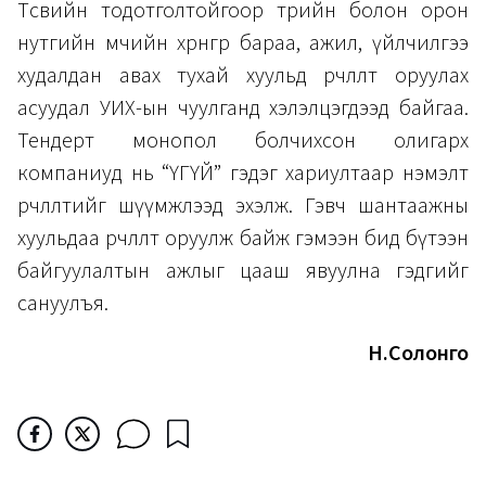
Төсвийн тодотголтойгоор төрийн болон орон
нутгийн өмчийн хөрөнгөөр бараа, ажил, үйлчилгээ
худалдан авах тухай хуульд өөрчлөлт оруулах
асуудал УИХ-ын чуулганд хэлэлцэгдээд байгаа.
Тендерт монопол болчихсон олигарх
компаниуд нь “ҮГҮЙ” гэдэг хариултаар нэмэлт
өөрчлөлтийг шүүмжлээд эхэлж. Гэвч шантаажны
хуульдаа өөрчлөлт оруулж байж гэмээн бид бүтээн
байгуулалтын ажлыг цааш явуулна гэдгийг
сануулъя.
Н.Солонго