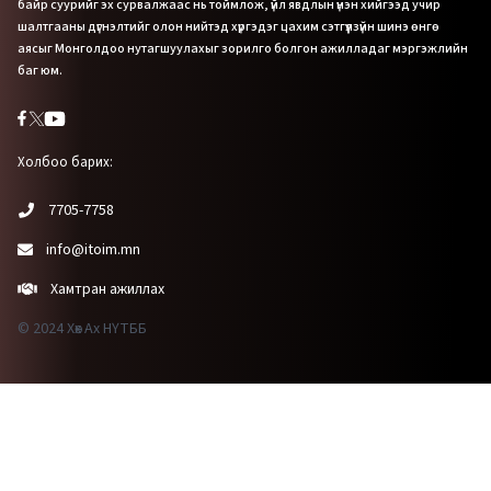
байр суурийг эх сурвалжаас нь тоймлож, үйл явдлын үнэн хийгээд учир
шалтгааны дүгнэлтийг олон нийтэд хүргэдэг цахим сэтгүүлзүйн шинэ өнгө
аясыг Монголдоо нутагшуулахыг зорилго болгон ажилладаг мэргэжлийн
баг юм.
Холбоо барих:
7705-7758
info@itoim.mn
Хамтран ажиллах
© 2024 Хөх Ах НҮТББ