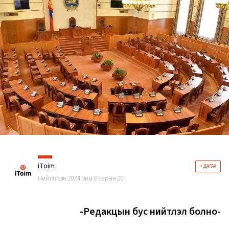
iToim
+ ДАГАХ
Нийтэлсэн 2024 оны 8 сарын 20
-Редакцын бус нийтлэл болно-