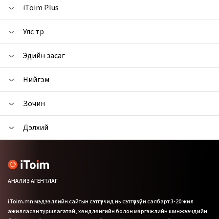
iToim Plus
Улс төр
Эдийн засаг
Нийгэм
Зочин
Дэлхий
АНАЛИЗ АГЕНТЛАГ
iToim.mn мэдээллийн сайтын сэтгүүлчид нь сэтгүүлзүйн салбарт 3-20 жил
ажилласан туршлагатай, хөндлөнгийн болон мэргэжлийн шинжээчдийн