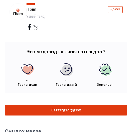
iToim
+ ДАГАХ
Үнэний талд
Энэ мэдээнд өгөх таны сэтгэгдэл ?
...
...
...
Таалагдсан
Таалагдаагүй
Зөв өнцөг
Сэтгэгдэл үлдээх
Онцлох мэдээ