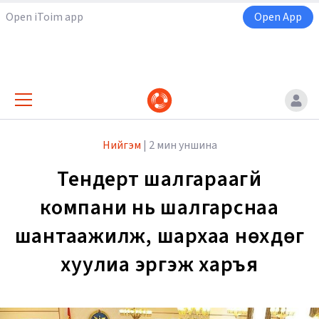
Open iToim app
Open App
Нийгэм
|
2 мин уншина
Тендерт шалгараагүй
компани нь шалгарснаа
шантаажилж, шархаа нөхдөг
хуулиа эргэж харъя