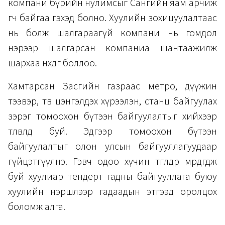
компани бүрийн нулимсыг Сангийн яам арчиж
өгч байгаа гэхэд болно. Хуулийн зохицуулалтаас
нь болж шалгараагүй компани нь гомдол
нэрээр шалгарсан компаниа шантаажилж
шархаа нөхдөг боллоо.
Хамтарсан Засгийн газраас метро, дүүжин
тээвэр, төв цэнгэлдэх хүрээлэн, станц байгуулах
зэрэг томоохон бүтээн байгуулалтыг хийхээр
төлөвлөөд буй. Эдгээр томоохон бүтээн
байгуулалтыг олон улсын байгууллагуудаар
гүйцэтгүүлнэ. Гэвч одоо хүчин төгөлдөр мөрдөгдөж
буй хуулиар тендерт гадны байгууллага буюу
хуулийн нэршлээр гадаадын этгээд оролцох
боломж алга.