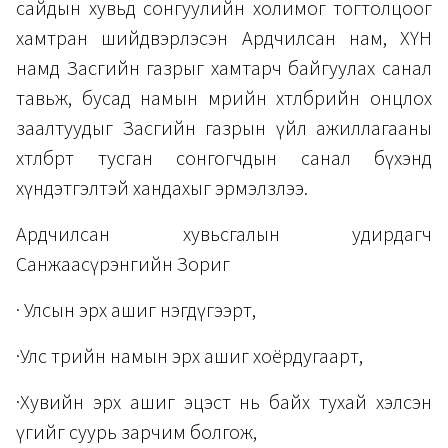
сайдын хувьд сонгуулийн холимог тогтолцоог
хамтран шийдвэрлэсэн Ардчилсан нам, ХҮН
намд Засгийн газрыг хамтарч байгуулах санал
тавьж, бусад намын мөрийн хөтөлбөрийн онцлох
заалтуудыг Засгийн газрын үйл ажиллагааны
хөтөлбөрт тусган сонгогчдын санал бүхэнд
хүндэтгэлтэй хандахыг эрмэлзлээ.
Ардчилсан хувьсгалын удирдагч
Санжаасүрэнгийн Зориг
· Улсын эрх ашиг нэгдүгээрт,
·Улс төрийн намын эрх ашиг хоёрдугаарт,
·Хувийн эрх ашиг эцэст нь байх тухай хэлсэн
үгийг суурь зарчим болгож,