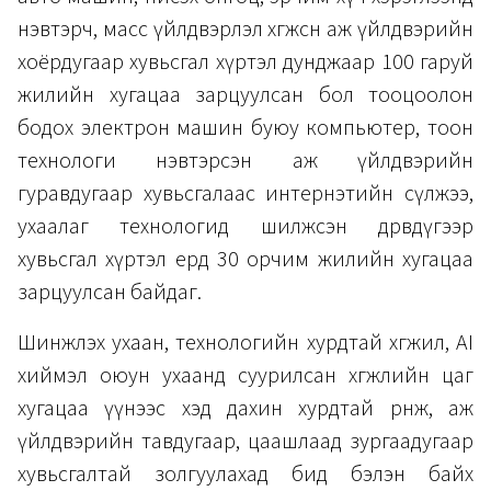
нэвтэрч, масс үйлдвэрлэл хөгжсөн аж үйлдвэрийн
хоёрдугаар хувьсгал хүртэл дунджаар 100 гаруй
жилийн хугацаа зарцуулсан бол тооцоолон
бодох электрон машин буюу компьютер, тоон
технологи нэвтэрсэн аж үйлдвэрийн
гуравдугаар хувьсгалаас интернэтийн сүлжээ,
ухаалаг технологид шилжсэн дөрөвдүгээр
хувьсгал хүртэл ердөө 30 орчим жилийн хугацаа
зарцуулсан байдаг.
Шинжлэх ухаан, технологийн хурдтай хөгжил, AI
хиймэл оюун ухаанд суурилсан хөгжлийн цаг
хугацаа үүнээс хэд дахин хурдтай өрнөж, аж
үйлдвэрийн тавдугаар, цаашлаад зургаадугаар
хувьсгалтай золгуулахад бид бэлэн байх