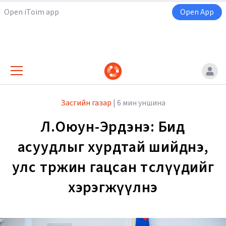
Open iToim app
Open App
Засгийн газар
|
6 мин уншина
Л.Оюун-Эрдэнэ: Бид
асуудлыг хурдтай шийднэ,
улс төржин гацсан төслүүдийг
хэрэгжүүлнэ