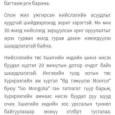
багтааж өргөн барина.
Олон жил ужгирсан нийслэлийн асуудлыг
хурдтай шийдвэрлэхэд зориг хэрэгтэй. Мөн өмнөх
30 жилд нийслэлд зарцуулсан хөрөнгө оруулалтыг
ирэх гурван жилд гурав дахин нэмэгдүүлэх
шаардлагатай байна.
Нийслэлийн төвөөс Хөшигийн хөндийн шинэ нисэх
буудал хүртэл 20 минутын дотор очдог байх
шаардлагатай. Ингэхийн тулд хотын төвөөс
Хүрхрээгийн ам хүртэл “Өөдөө тэмүүлэх Монгол”
буюу “Go Mongolia” ган татлагат гүүр барьж,
Хүрхрээгийн амнаас нисэх буудал руу шууд
очих Хөшигийн хөндийн хос урсгалын туннел
байгуулахаар энэхүү хөтөлбөрт тусгалаа.