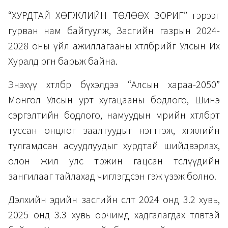
“ХУРДТАЙ ХӨГЖЛИЙН ТӨЛӨӨХ ЗОРИГ” гэрээг
гурван нам байгуулж, Засгийн газрын 2024-
2028 оны үйл ажиллагааны хөтөлбөрийг Улсын Их
Хуралд өргөн барьж байна.
Энэхүү хөтөлбөр бүхэлдээ “Алсын хараа-2050”
Монгол Улсын урт хугацааны бодлого, Шинэ
сэргэлтийн бодлого, намуудын мөрийн хөтөлбөрт
туссан онцлог заалтуудыг нэгтгэж, хөгжлийн
тулгамдсан асуудлуудыг хурдтай шийдвэрлэх,
олон жил улс төржин гацсан төслүүдийн
зангилааг тайлахад чиглэгдсэн гэж үзэж болно.
Дэлхийн эдийн засгийн өсөлт 2024 онд 3.2 хувь,
2025 онд 3.3 хувь орчимд хадгалагдах төлөвтэй