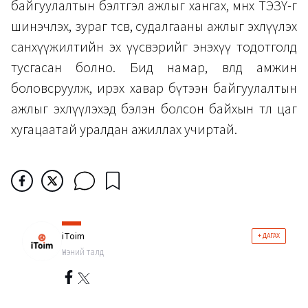
байгуулалтын бэлтгэл ажлыг хангах, өмнөх ТЭЗҮ-г
шинэчлэх, зураг төсөв, судалгааны ажлыг эхлүүлэх
санхүүжилтийн эх үүсвэрийг энэхүү тодотголд
тусгасан болно. Бид намар, өвөлдөө амжин
боловсруулж, ирэх хавар бүтээн байгуулалтын
ажлыг эхлүүлэхэд бэлэн болсон байхын төлөө цаг
хугацаатай уралдан ажиллах учиртай.
iToim
+ ДАГАХ
Үнэний талд