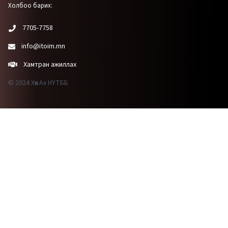
Холбоо барих:
7705-7758
info@itoim.mn
Хамтран ажиллах
© 2024 Хөх Ах НҮТББ