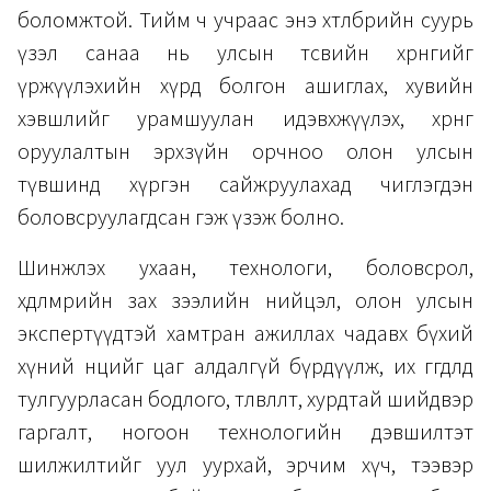
боломжтой. Тийм ч учраас энэ хөтөлбөрийн суурь
үзэл санаа нь улсын төсвийн хөрөнгийг
үржүүлэхийн хүрд болгон ашиглах, хувийн
хэвшлийг урамшуулан идэвхжүүлэх, хөрөнгө
оруулалтын эрхзүйн орчноо олон улсын
түвшинд хүргэн сайжруулахад чиглэгдэн
боловсруулагдсан гэж үзэж болно.
Шинжлэх ухаан, технологи, боловсрол,
хөдөлмөрийн зах зээлийн нийцэл, олон улсын
экспертүүдтэй хамтран ажиллах чадавх бүхий
хүний нөөцийг цаг алдалгүй бүрдүүлж, их өгөгдөлд
тулгуурласан бодлого, төлөвлөлт, хурдтай шийдвэр
гаргалт, ногоон технологийн дэвшилтэт
шилжилтийг уул уурхай, эрчим хүч, тээвэр