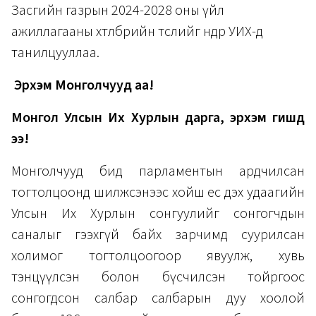
Засгийн газрын 2024-2028 оны үйл
ажиллагааны хөтөлбөрийн төслийг өнөөдөр УИХ-д
танилцууллаа.
Эрхэм Монголчууд аа!
Монгол Улсын Их Хурлын дарга, эрхэм гишүүд
ээ!
Монголчууд бид парламентын ардчилсан
тогтолцоонд шилжсэнээс хойш ес дэх удаагийн
Улсын Их Хурлын сонгуулийг сонгогчдын
саналыг гээхгүй байх зарчимд суурилсан
холимог тогтолцоогоор явуулж, хувь
тэнцүүлсэн болон бүсчилсэн тойргоос
сонгогдсон салбар салбарын дуу хоолой