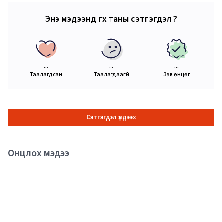
Энэ мэдээнд өгөх таны сэтгэгдэл ?
...
...
...
Таалагдсан
Таалагдаагүй
Зөв өнцөг
Сэтгэгдэл үлдээх
Онцлох мэдээ