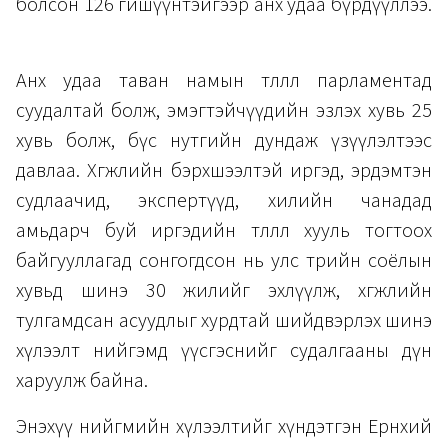
болсон 126 гишүүнтэйгээр анх удаа бүрдүүллээ.
Анх удаа таван намын төлөөлөл парламентад
суудалтай болж, эмэгтэйчүүдийн эзлэх хувь 25
хувь болж, бүс нутгийн дундаж үзүүлэлтээс
давлаа. Хөгжлийн бэрхшээлтэй иргэд, эрдэмтэн
судлаачид, экспертүүд, хилийн чанадад
амьдарч буй иргэдийн төлөөлөл хууль тогтоох
байгууллагад сонгогдсон нь улс төрийн соёлын
хувьд шинэ 30 жилийг эхлүүлж, хөгжлийн
тулгамдсан асуудлыг хурдтай шийдвэрлэх шинэ
хүлээлт нийгэмд үүсгэснийг судалгааны дүн
харуулж байна.
Энэхүү нийгмийн хүлээлтийг хүндэтгэн Ерөнхий