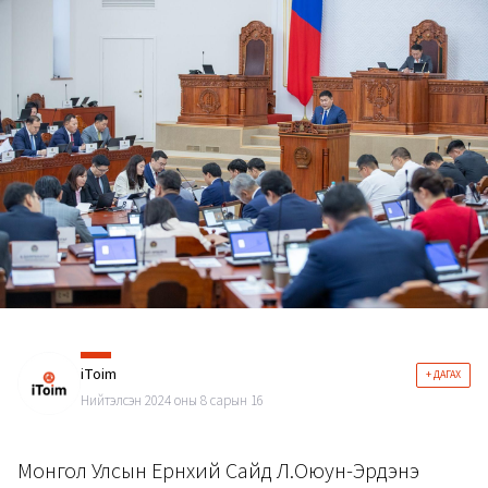
iToim
+ ДАГАХ
Нийтэлсэн 2024 оны 8 сарын 16
Монгол Улсын Ерөнхий Сайд Л.Оюун-Эрдэнэ