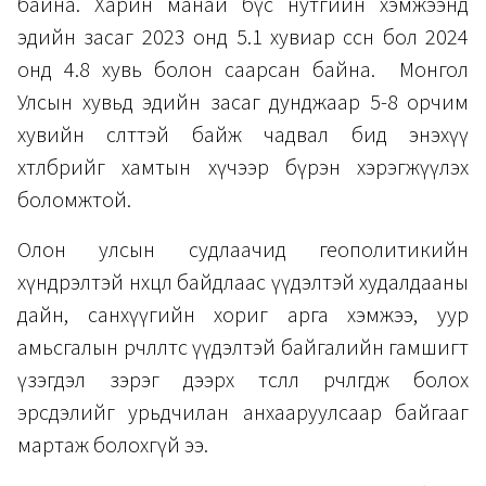
байна. Харин манай бүс нутгийн хэмжээнд
эдийн засаг 2023 онд 5.1 хувиар өссөн бол 2024
онд 4.8 хувь болон саарсан байна. Монгол
Улсын хувьд эдийн засаг дунджаар 5-8 орчим
хувийн өсөлттэй байж чадвал бид энэхүү
хөтөлбөрийг хамтын хүчээр бүрэн хэрэгжүүлэх
боломжтой.
Олон улсын судлаачид геополитикийн
хүндрэлтэй нөхцөл байдлаас үүдэлтэй худалдааны
дайн, санхүүгийн хориг арга хэмжээ, уур
амьсгалын өөрчлөлтөөс үүдэлтэй байгалийн гамшигт
үзэгдэл зэрэг дээрх төсөөлөл өөрчлөгдөж болох
эрсдэлийг урьдчилан анхааруулсаар байгааг
мартаж болохгүй ээ.