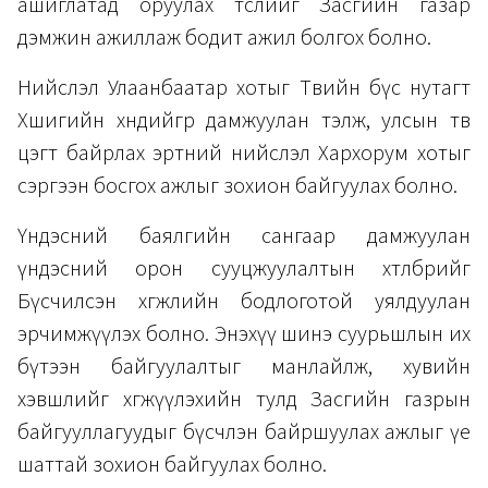
ашиглатад оруулах төслийг Засгийн газар
дэмжин ажиллаж бодит ажил болгох болно.
Нийслэл Улаанбаатар хотыг Төвийн бүс нутагт
Хөшигийн хөндийгөөр дамжуулан тэлж, улсын төв
цэгт байрлах эртний нийслэл Хархорум хотыг
сэргээн босгох ажлыг зохион байгуулах болно.
Үндэсний баялгийн сангаар дамжуулан
үндэсний орон сууцжуулалтын хөтөлбөрийг
Бүсчилсэн хөгжлийн бодлоготой уялдуулан
эрчимжүүлэх болно. Энэхүү шинэ суурьшлын их
бүтээн байгуулалтыг манлайлж, хувийн
хэвшлийг хөгжүүлэхийн тулд Засгийн газрын
байгууллагуудыг бүсчлэн байршуулах ажлыг үе
шаттай зохион байгуулах болно.