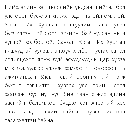
Нийслэлийн хэт төвлөрлийн үндсэн шийдэл бол
улс орон бүсчлэн хөгжих гэдэг нь ойлгомжтой.
Улсын Их Хурлын сонгуулийг анх удаа
бүсчилсэн тойргоор зохион байгуулсан нь ч
үүнтэй холбоотой. Саяхан Улсын Их Хурлын
гишүүдтэй уулзаж энэхүү хөтөлбөрт тусгах санал
солилцоход ярьж буй асуудлуудын цар хүрээ
өмнөх жилүүдээс үлэмж хэмжээнд томорсон нь
ажиглагдсан. Улсын төсвийг орон нутгийн нэгж
бүхэнд тэгшитгэн хуваах улс төрийн соёл
хаагдаж, бүс нутгууд бие даан хөгжих эдийн
засгийн боломжоо бүрдэх сэтгэлгээний хөрс
тавигдсанд Ерөнхий сайдын хувьд ихээхэн
талархалтай байна.