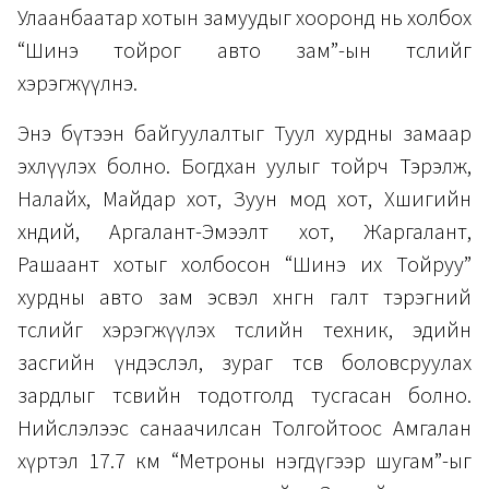
Улаанбаатар хотын замуудыг хооронд нь холбох
“Шинэ тойрог авто зам”-ын төслийг
хэрэгжүүлнэ.
Энэ бүтээн байгуулалтыг Туул хурдны замаар
эхлүүлэх болно. Богдхан уулыг тойрч Тэрэлж,
Налайх, Майдар хот, Зуун мод хот, Хөшигийн
хөндий, Аргалант-Эмээлт хот, Жаргалант,
Рашаант хотыг холбосон
“Шинэ их Тойруу”
хурдны авто зам эсвэл хөнгөн галт тэрэгний
төслийг хэрэгжүүлэх төслийн техник, эдийн
засгийн үндэслэл, зураг төсөв боловсруулах
зардлыг төсвийн тодотголд тусгасан болно.
Нийслэлээс санаачилсан Толгойтоос Амгалан
хүртэл 17.7 км “Метроны нэгдүгээр шугам”-ыг