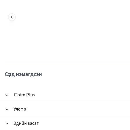
Сүүлд нэмэгдсэн
iToim Plus
Улс төр
Эдийн засаг