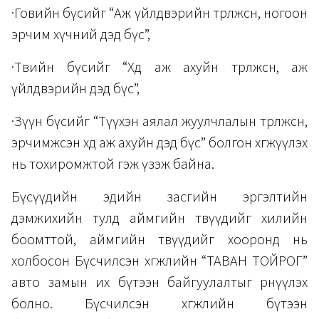
·Говийн бүсийг “Аж үйлдвэрийн төрөлжсөн, ногоон
эрчим хүчний дэд бүс”,
·Төвийн бүсийг “Хөдөө аж ахуйн төрөлжсөн, аж
үйлдвэрийн дэд бүс”,
·Зүүн бүсийг “Түүхэн аялал жуулчлалын төрөлжсөн,
эрчимжсэн хөдөө аж ахуйн дэд бүс” болгон хөгжүүлэх
нь тохиромжтой гэж үзэж байна.
Бүсүүдийн эдийн засгийн эргэлтийн
дэмжихийн тулд аймгийн төвүүдийг хилийн
боомттой, аймгийн төвүүдийг хооронд нь
холбосон Бүсчилсэн хөгжлийн “ТАВАН ТОЙРОГ”
авто замын их бүтээн байгуулалтыг өрнүүлэх
болно. Бүсчилсэн хөгжлийн бүтээн