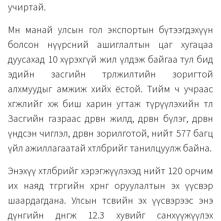
учиртай.
Мөн манай улсын гол экспортын бүтээгдэхүүн
болсон нүүрсний ашиглалтын цаг хугацаа
дуусахад 10 хүрэхгүй жил үлдэж байгаа тул бид
эдийн засгийн төрөлжилтийн зоригтой
алхмуудыг амжиж хийх ёстой. Тийм ч учраас
хөгжлийг хөөж биш харин угтаж түрүүлэхийн төлөө
Засгийн газраас дөрвөн жилд, дөрвөн бүлэг, дөрвөн
үндсэн чиглэл, дөрвөн зорилготой, нийт 577 багц
үйл ажиллагаатай хөтөлбөрийг танилцуулж байна.
Энэхүү хөтөлбөрийг хэрэгжүүлэхэд нийт 120 орчим
их наяд төгрөгийн хөрөнгө оруулалтын эх үүсвэр
шаардагдана. Улсын төсвийн эх үүсвэрээс энэ
дүнгийн дөнгөж 12.3 хувийг санхүүжүүлэх