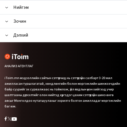
Нийгэм
Зочин
Дэлхий
АНАЛИЗ АГЕНТЛАГ
iToim.mn мэдээллийн сайтын сэтгүүлчид нь сэтгүүлзүйн салбарт 3-20 жил
ажилласан туршлагатай, хөндлөнгийн болон мэргэжлийн шинжээчдийн
байр суурийг эх сурвалжаас нь тоймлож, үйл явдлын үнэн хийгээд учир
шалтгааны дүгнэлтийг олон нийтэд хүргэдэг цахим сэтгүүлзүйн шинэ өнгө
аясыг Монголдоо нутагшуулахыг зорилго болгон ажилладаг мэргэжлийн
баг юм.