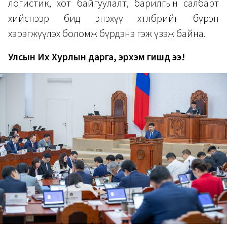
логистик, хот байгуулалт, барилгын салбарт
хийснээр бид энэхүү хөтөлбөрийг бүрэн
хэрэгжүүлэх боломж бүрдэнэ гэж үзэж байна.
Улсын Их Хурлын дарга, эрхэм гишүүд ээ!