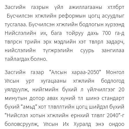
Засгийн газрын үйл ажиллагааны хөтөлбөрт
Бүсчилсэн хөгжлийн реформын цогц асуудлыг
тусгалаа. Бүсчилсэн хөгжлийн бодлогын хүрээнд
Нийслэлийн их, бага тойруу дахь 700 га-д
төвлөрсөн төрийн эрх мэдлийн хэт төвлөрөл задарч,
нийслэлийн түгжрэлийн суурь зангилаа
тайлагдах болно.
Засгийн газар “Алсын хараа-2050” Монгол
Улсын урт хугацааны хөгжлийн бодлогод
уялдуулж, нийгмийн бүхий л үйлчилгээг 20
минутын дотор авах хүний төлөө шинэ стандарт
бүхий “амьд” хот төлөвлөлтийн цогц шийдэл бүхий
“Нийслэл хотын хөгжлийн ерөнхий төлөвлөгөө 2040”-г
боловсруулж, Улсын Их Хуралд энэ ондоо