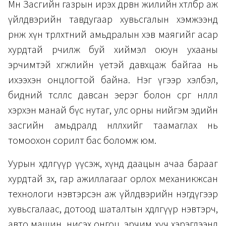
Мөн Засгийн газрын ирэх дөрвөн жилийн хөтөлбөр аж
үйлдвэрийн тавдугаар хувьсгалын хэмжээнд
өрнөж хүн төрөлхтний амьдралын хэв маягийг асар
хурдтай өөрчилж буй хиймэл оюун ухааны
эрчимтэй хөгжлийн үетэй давхцаж байгаа нь
ихээхэн онцлогтой байна. Нэг үгээр хэлбэл,
бидний төсөөллөөс давсан эерэг болон сөрөг нөлөөлөл
хэрхэн манай бүс нутаг, улс орны нийгэм эдийн
засгийн амьдралд нөлөөлөхийг таамаглах нь
томоохон сорилт бас боломж юм.
Уурын хөдөлгүүр үүсэж, хүнд даацын ачаа барааг
хурдтай зөөх, гар ажиллагааг орлох механикжсан
технологи нэвтэрсэн аж үйлдвэрийн нэгдүгээр
хувьсгалаас, дотоод шаталтын хөдөлгүүр нэвтэрч,
авто машин, нисэх онгоц, эрчим хүч хэрэглээнд