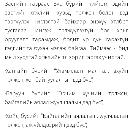
Засгийн газраас Бүс бүрийг нийгэм, эдийн
засгийн хөгжлийн хувьд төрөлжсөн болон дэд
тэргүүлэх чиглэлтэй байхаар энэхүү хөтөлбөрт
тусгалаа. Ингэж төрөлжүүлэхгүй бол хөрөнгө
оруулалт тарамдаж, бодит үр дүн гарахгүй
гэдгийг та бүхэн мэдэж байгаа! Тиймээс ч бид
мөн л хурдтай хөгжлийн төлөө зориг гаргах учиртай.
·Хангайн бүсийг “Уламжлалт мал аж ахуйн
төрөлжсөн, хот байгуулалтын дэд бүс”,
·Баруун бүсийг “Эрчим хүчний төрөлжсөн,
байгалийн аялал жуулчлалын дэд бүс”,
·Хойд бүсийг “Байгалийн аялалын жуулчлалын
төрөлжсөн, аж үйлдвэрийн дэд бүс”,