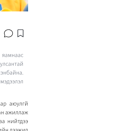
 яамнаас
улсантай
сэнбайна.
 мэдээлэл
ар аюулгүй
лан ажиллаж
аа нийтдээ
ийн дээжид