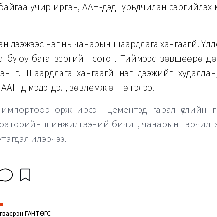
байгаа учир иргэн, ААН-үүдэд урьдчилан сэргийлэх
ан дээжээс нэг нь чанарын шаардлага хангаагүй. Үлд
аа буюу бага зэргийн согог. Тиймээс зөвшөөрөгд
эн үг. Шаардлага хангаагүй нэг дээжийг худалда
 ААН-д мэдэгдэл, зөвлөмж өгнө гэлээ.
импортоор орж ирсэн цементэд гарал үүслийн гэ
раторийн шинжилгээний бичиг, чанарын гэрчилгэ
дутагдал илэрчээ.
гвасүрэн ГАНТӨГС