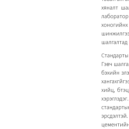
хяналт ша
лаборатор
хоногийнх
шинжилгээг
шалгалтад о
Стандартын
Гэвч шалга
бэхийн үзү
хангахгүйгэ
хийц, бүтэ
хэрэглэдэг
стандарты
эрсдэлтэй
цементийн