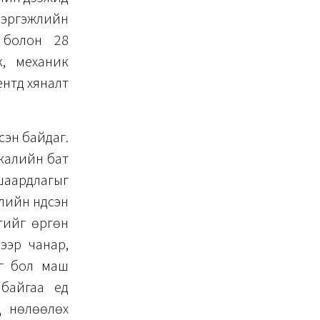
мэргэжлийн
 болон 28
, механик
түүд хяналт
сэн байдаг.
скалийн бат
 шаардлагыг
элийн үндсэн
нтийг өргөн
дээр чанар,
эг бол маш
байгаа үед
д нөлөөлөх