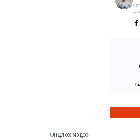
Сэт
сур
Та
Онцлох мэдээ