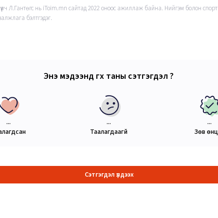
гүүлч Л.Гантөгс нь iToim.mn сайтад 2022 оноос ажиллаж байна. Нийгэм болон спор
валжлага бэлтгэдэг.
Энэ мэдээнд өгөх таны сэтгэгдэл ?
...
...
...
алагдсан
Таалагдаагүй
Зөв өн
Сэтгэгдэл үлдээх