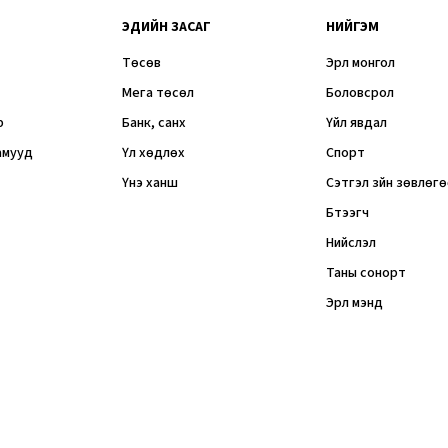
ЭДИЙН ЗАСАГ
НИЙГЭМ
Төсөв
Эрүүл монгол
Мега төсөл
Боловсрол
р
Банк, санхүү
Үйл явдал
амууд
Үл хөдлөх
Спорт
Үнэ ханш
Сэтгэл зүйн зөвлөг
Бүтээгч
Нийслэл
Таны сонорт
Эрүүл мэнд