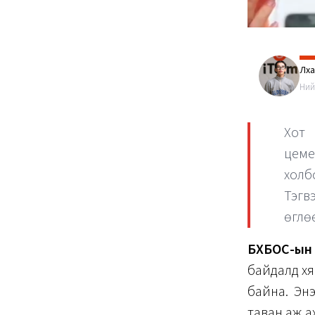
Лха
Ний
Хот
цем
холб
Тэгв
өглө
БХБОС-ын
байдалд хя
байна. Эн
таван аж 