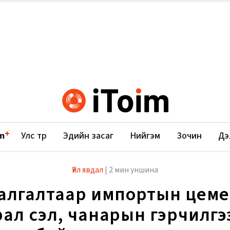
+
m
Улс төр
Эдийн засаг
Нийгэм
Зочин
Дэ
Үйл явдал
|
2 мин уншина
алгалтаар импортын цеме
ал үүсэл, чанарын гэрчилгэ