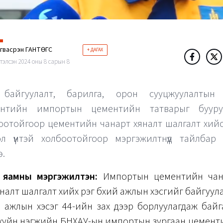
гвасүрэн ГАНТӨГС
+ ДАГАХ
тэлсэн 2024 оны 8 сарын 8
 байгуулалт, барилга, орон сууцжуулалтын
ентийн импортын цементийн татварыг бууру
оотойгоор цементийн чанарт хяналт шалгалт хий
эл үүнтэй холбоотойгоор мэргэжилтнүүд тайлбар
ө.
 яамны мэргэжилтэн:
Импортын цементийн чан
налт шалгалт хийх үүрэг бүхий ажлын хэсгийг байгуу
э ажлын хэсэг 44-ийн зах дээр борлуулагдаж байг
ахуйн нэгжийн БНХАУ-ын импортын зургаан цемент