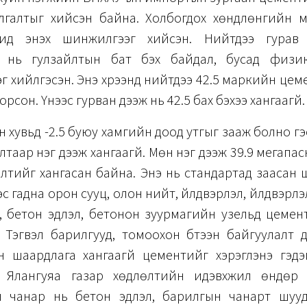
лгалтыг хийсэн байна. Холбогдох хөндлөнгийн 
ид энэхүү шинжилгээг хийсэн. Нийтдээ гурав
 нь гулзайлтын бат бэх байдал, бусад физик
 хийлгэсэн. Энэ хүрээнд нийтдээ 42.5 маркийн цемен
рсон. Үүнээс гурван дээж нь 42.5 бах бэхээ хангаагүй.
 хувьд -2.5 буюу хамгийн доод утгыг зааж болно гэ
лтаар нэг дээж хангаагүй. Мөн нэг дээж 39.9 мегапа
үлэлтийг хангасан байна. Энэ нь стандартад заасан
эс гадна орон сууц, олон нийт, үйлдвэрлэл, үйлдвэрл
ц, бетон эдлэл, бетонон зуурмагийн узельд цеме
. Тэгвэл барилгууд, томоохон бүтээн байгуулалт 
н шаардлага хангаагүй цементийг хэрэглэнэ гэд
. Ялангуяа газар хөдлөлтийн идэвхжил өндөр 
 чанар нь бетон эдлэл, барилгын чанарт шуу