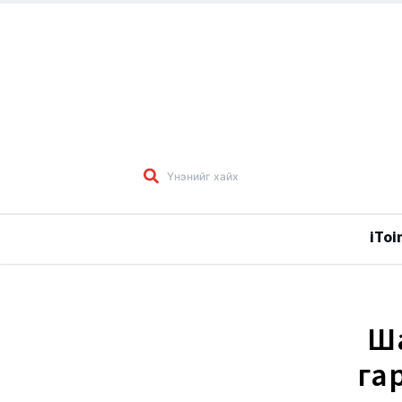
iToi
Ш
гар