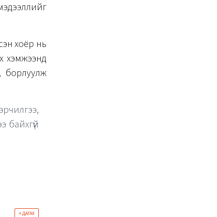
 мэдээллийг
сэн хоёр нь
өх хэмжээнд
н, борлуулж
рчилгээ,
э байхгүй
+ ДАГАХ