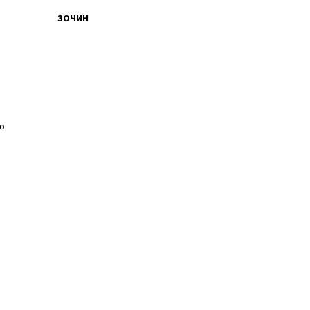
ЗОЧИН
өө