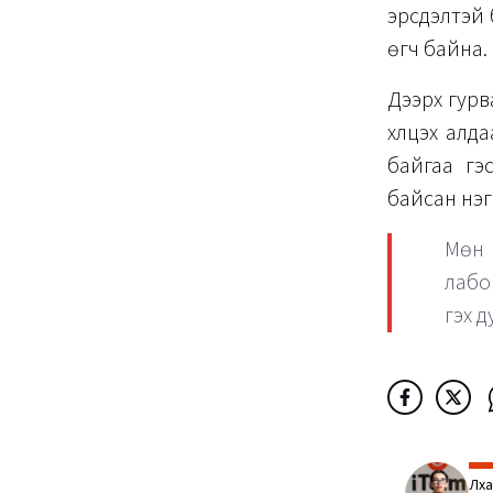
эрсдэлтэй 
өгч байна.
Дээрх гурв
хүлцэх алд
байгаа гэс
байсан нэг
Мөн 
лабо
гэх 
Лха