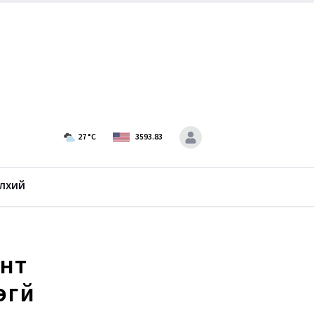
27
°C
3593.83
лхий
нт
эгүй