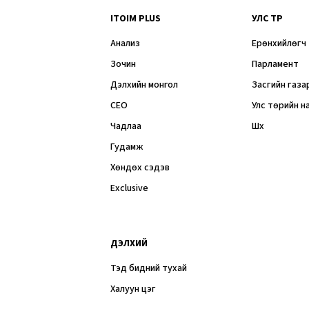
ITOIM PLUS
УЛС ТӨР
Анализ
Ерөнхийлөгч
Зочин
Парламент
Дэлхийн монгол
Засгийн газа
CEO
Улс төрийн н
Чадлаа
Шүүх
Гудамж
Хөндөх сэдэв
Exclusive
ДЭЛХИЙ
Тэд бидний тухай
Халуун цэг