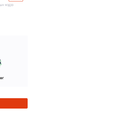
тын мэдээ
цөг