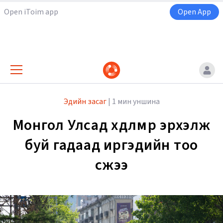
Open iToim app
Open App
Эдийн засаг
|
1 мин уншина
Монгол Улсад хөдөлмөр эрхэлж
буй гадаад иргэдийн тоо
өсжээ