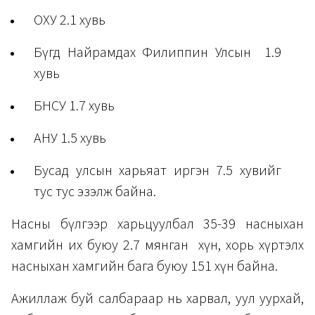
ОХУ 2.1 хувь
Бүгд Найрамдах Филиппин Улсын 1.9
хувь
БНСУ 1.7 хувь
АНУ 1.5 хувь
Бусад улсын харьяат иргэн 7.5 хувийг
тус тус эзэлж байна.
Насны бүлгээр харьцуулбал 35-39 насныхан
хамгийн их буюу 2.7 мянган хүн, хорь хүртэлх
насныхан хамгийн бага буюу 151 хүн байна.
Ажиллаж буй салбараар нь харвал, уул уурхай,