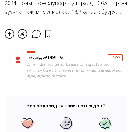
2024 оны хоёрдугаар улиралд 265 иргэн
зуучлагдаж, өмнөх улирлаас 18.2 хувиар буурчээ.
Ганболд БАТЖАРГАЛ
+ ДАГАХ
Сэтгүүлч Г.Батжаргал нь iToim.mn сайтад 2015 оноос
ажиллаж байна. Улс төр, нийгэм, эдийн засгийн чиглэлээр
мэдээ, мэдээлэл бэлтгэдэг.
Энэ мэдээнд өгөх таны сэтгэгдэл ?