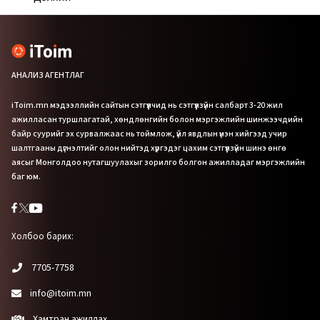
АНАЛИЗ АГЕНТЛАГ
iToim.mn мэдээллийн сайтын сэтгүүлчид нь сэтгүүлзүйн салбарт 3-20 жил
ажилласан туршлагатай, хөндлөнгийн болон мэргэжлийн шинжээчдийн
байр суурийг эх сурвалжаас нь тоймлож, үйл явдлын үнэн хийгээд учир
шалтгааны дүгнэлтийг олон нийтэд хүргэдэг цахим сэтгүүлзүйн шинэ өнгө
аясыг Монголдоо нутагшуулахыг зорилго болгон ажилладаг мэргэжлийн
баг юм.
Холбоо барих:
7705-7758
info@itoim.mn
Хамтран ажиллах