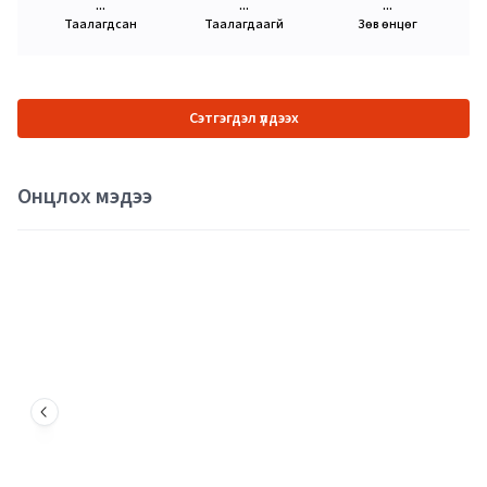
...
...
...
Таалагдсан
Таалагдаагүй
Зөв өнцөг
Сэтгэгдэл үлдээх
Онцлох мэдээ