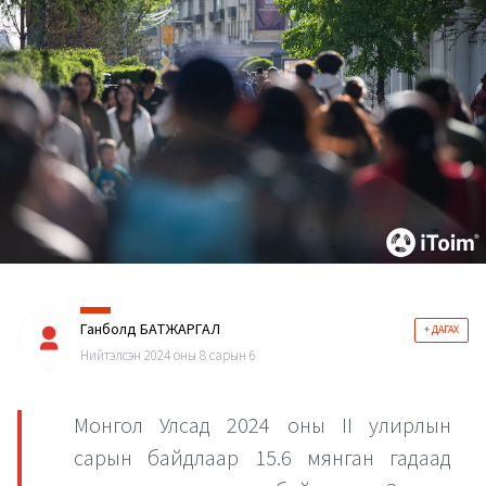
Ганболд БАТЖАРГАЛ
+ ДАГАХ
Нийтэлсэн 2024 оны 8 сарын 6
Монгол Улсад 2024 оны II улирлын
сарын байдлаар 15.6 мянган гадаад