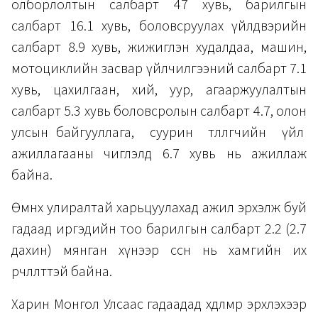
олборлолтын салбарт 47 хувь, барилгын
салбарт 16.1 хувь, боловсруулах үйлдвэрийн
салбарт 8.9 хувь, жижиглэн худалдаа, машин,
мотоциклийн засвар үйлчилгээний салбарт 7.1
хувь, цахилгаан, хий, уур, агааржуулалтын
салбарт 5.3 хувь боловсролын салбарт 4.7, олон
улсын байгууллага, суурин төлөөлөгчийн үйл
ажиллагааны чиглэлд 6.7 хувь нь ажиллаж
байна.
Өмнөх улиралтай харьцуулахад ажил эрхэлж буй
гадаад иргэдийн тоо барилгын салбарт 2.2 (2.7
дахин) мянган хүнээр өссөн нь хамгийн их
өөрчлөлттэй байна.
Харин Монгол Улсаас гадаадад хөдөлмөр эрхлэхээр