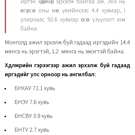
иргэн хөдөлмөр эрхэлж байгаа аж. Энэ нь
өнгөрсөн оны мөн үеийнхээс 4.4 хувиар, I
улирлаас 92.6 хувиар өссөн үзүүлэлт юм
байна.
Монголд ажил эрхэлж буй гадаад иргэдийн 14.4
мянга нь эрэгтэй, 1.2 мянга нь эмэгтэй байна.
Хөдөлмөрийн гэрээгээр ажил эрхэлж буй гадаад
иргэдийг улс орноор нь ангилбал:
БНХАУ 71.1 хувь
БНЭУ 7.6 хувь
БНСВУ 3.9 хувь
БНТУ 2.7 хувь