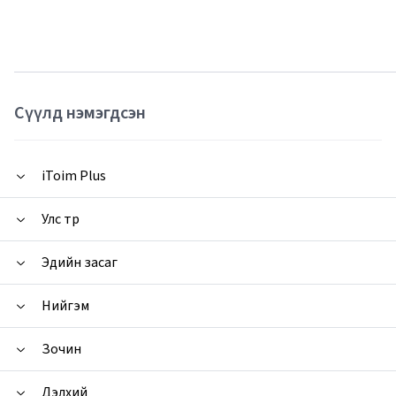
Сүүлд нэмэгдсэн
iToim Plus
Улс төр
Эдийн засаг
Нийгэм
Зочин
Дэлхий