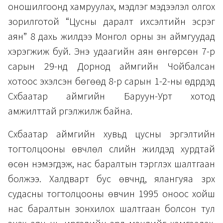
оношилгоонд хамруулах, мэдлэг мэдээлэл олгох
зорилготой “Цусны даралт ихсэлтийн эсрэг
аян” 8 дахь жилдээ Монгол орны зүүн аймгуудад
хэрэгжиж буй. Энэ удаагийн аян өнгөрсөн 7-р
сарын 29-нд Дорнод аймгийн Чойбалсан
хотоос эхэлсэн бөгөөд 8-р сарын 1-2-ны өдрүүдэд
Сүхбаатар аймгийн Баруун-Урт хотод
амжилттай үргэлжилж байна.
Сүхбаатар аймгийн хувьд цусны эргэлтийн
тогтолцооны өвчлөл сүүлийн жилүүдэд хурдтай
өсөн нэмэгдэж, нас баралтын тэргүүлэх шалтгаан
болжээ. Халдварт бус өвчнүүд, ялангуяа зүрх
судасны тогтолцооны өвчин 1995 оноос хойш
нас баралтын зонхилох шалтгаан болсон тул