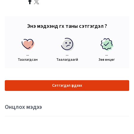
Энэ мэдээнд өгөх таны сэтгэгдэл ?
...
...
...
Таалагдсан
Таалагдаагүй
Зөв өнцөг
Сэтгэгдэл үлдээх
Онцлох мэдээ