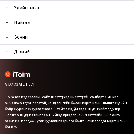
Эдийн засаг
Нийгэм
Зочин
Дэлхий
АНАЛИЗ АГЕНТЛАГ
iToim.mn мэдээллийн сайтын сэтгүүлчид нь сэтгүүлзүйн салбарт 3-20 жил
ажилласан туршлагатай, хөндлөнгийн болон мэргэжлийн шинжээчдийн
байр суурийг эх сурвалжаас нь тоймлож, үйл явдлын үнэн хийгээд учир
шалтгааны дүгнэлтийг олон нийтэд хүргэдэг цахим сэтгүүлзүйн шинэ өнгө
аясыг Монголдоо нутагшуулахыг зорилго болгон ажилладаг мэргэжлийн
баг юм.