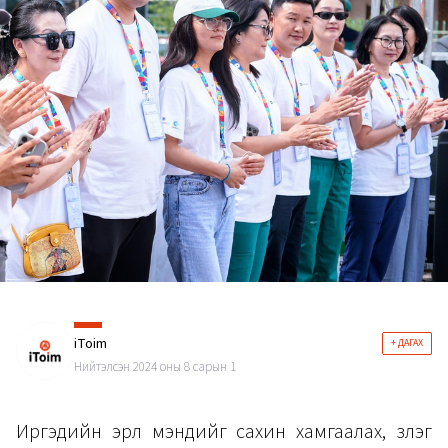
iToim
+ ДАГАХ
Нийтэлсэн 2024 оны 8 сарын 1
Иргэдийн эрүүл мэндийг сахин хамгаалах, үзлэг