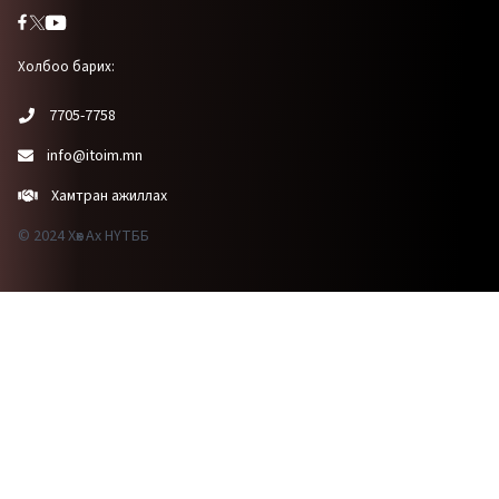
Холбоо барих:
7705-7758
info@itoim.mn
Хамтран ажиллах
© 2024 Хөх Ах НҮТББ