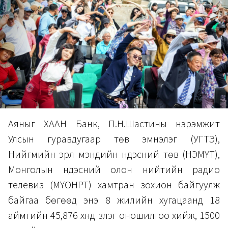
Аяныг ХААН Банк, П.Н.Шастины нэрэмжит
Улсын гуравдугаар төв эмнэлэг (УГТЭ),
Нийгмийн эрүүл мэндийн үндэсний төв (НЭМҮТ),
Монголын үндэсний олон нийтийн радио
телевиз (МҮОНРТ) хамтран зохион байгуулж
байгаа бөгөөд энэ 8 жилийн хугацаанд 18
аймгийн 45,876 хүнд үзлэг оношилгоо хийж, 1500