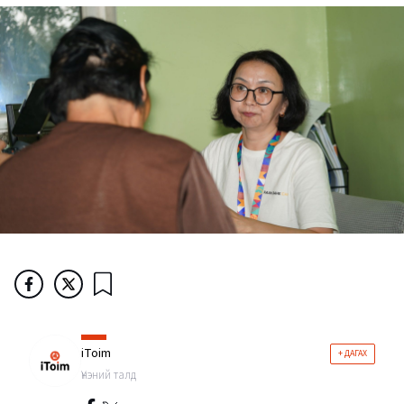
iToim
+ ДАГАХ
Үнэний талд