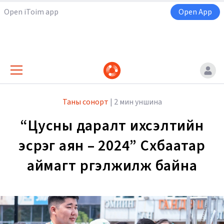
Open iToim app
Open App
Таны сонорт
|
2 мин уншина
“Цусны даралт ихсэлтийн
эсрэг аян – 2024” Сүхбаатар
аймагт үргэлжилж байна