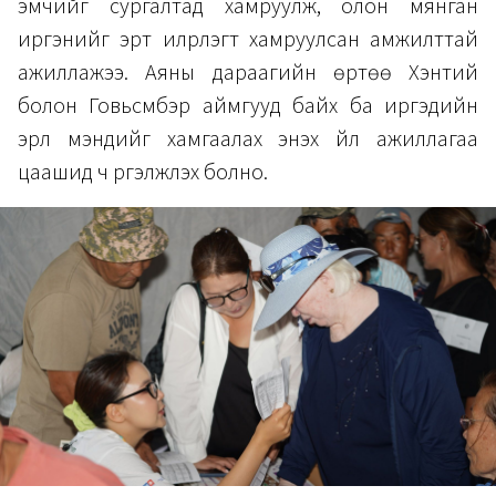
эмчийг сургалтад хамруулж, олон мянган
иргэнийг эрт илрүүлэгт хамруулсан амжилттай
ажиллажээ. Аяны дараагийн өртөө Хэнтий
болон Говьсүмбэр аймгууд байх ба иргэдийн
эрүүл мэндийг хамгаалах энэхүү үйл ажиллагаа
цаашид ч үргэлжлэх болно.