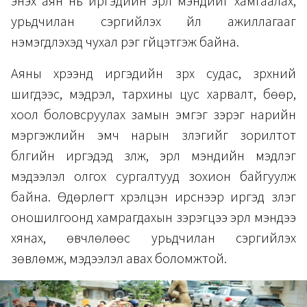
энэхүү аян нь иргэдийн эрүүл мэндийг хамгаалах,
урьдчилан сэргийлэх үйл ажиллагааг
нэмэгдүүлэхэд чухал үүрэг гүйцэтгэж байна.
Аяны хүрээнд иргэдийн зүрх судас, зүрхний
шигдээс, мэдрэл, тархины цус харвалт, бөөр,
хоол боловсруулах замын эмгэг зэрэг нарийн
мэргэжлийн эмч нарын үзлэгийг зорилтот
бүлгийн иргэдэд үзүүлж, эрүүл мэндийн мэдлэг
мэдээлэл олгох сургалтууд зохион байгуулж
байна. Өдөрлөгт хүрэлцэн ирснээр иргэд үзлэг
оношилгоонд хамрагдахын зэрэгцээ эрүүл мэндээ
хянах, өвчлөлөөс урьдчилан сэргийлэх
зөвлөмж, мэдээлэл авах боломжтой.