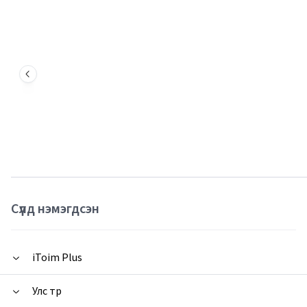
Сүүлд нэмэгдсэн
iToim Plus
Улс төр