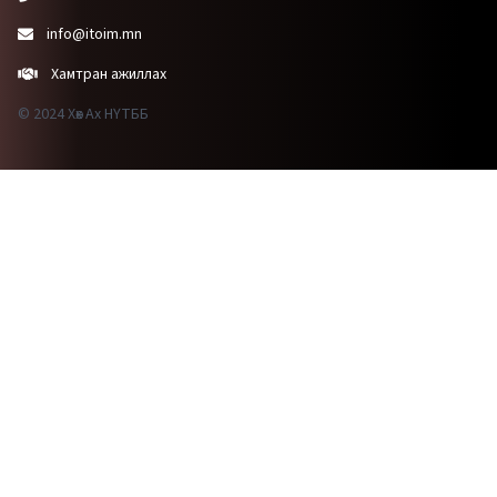
info@itoim.mn
Хамтран ажиллах
© 2024 Хөх Ах НҮТББ