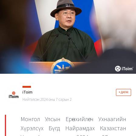
iToim
+ ДАГАХ
Нийтэлсэн 2024 оны 7 сарын 2
Монгол Улсын Ерөнхийлөгч Ухнаагийн
Хүрэлсүх Бүгд Найрамдах Казахстан