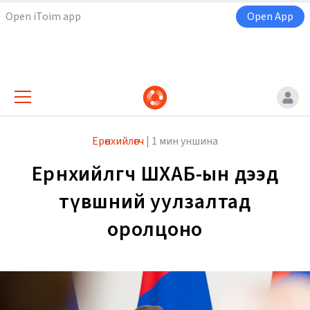
Open iToim app
Open App
Ерөнхийлөгч
|
1 мин уншина
Ерөнхийлөгч ШХАБ-ын дээд
түвшний уулзалтад
оролцоно