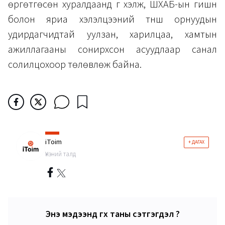
өргөтгөсөн хуралдаанд үг хэлж, ШХАБ-ын гишүүн
болон яриа хэлэлцээний түнш орнуудын
удирдагчидтай уулзан, харилцаа, хамтын
ажиллагааны сонирхсон асуудлаар санал
солилцохоор төлөвлөж байна.
iToim
+ ДАГАХ
Үнэний талд
Энэ мэдээнд өгөх таны сэтгэгдэл ?