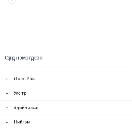
Сүүлд нэмэгдсэн
iToim Plus
Улс төр
Эдийн засаг
Нийгэм