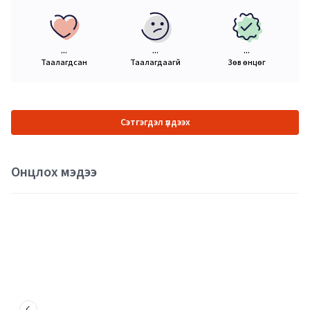
...
...
...
Таалагдсан
Таалагдаагүй
Зөв өнцөг
Сэтгэгдэл үлдээх
Онцлох мэдээ