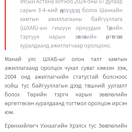
Улсын Астана хотноо 2024 оны 07 дугаар
сарын 3-4-ний өдрүүдэд болох Шанхайн
хамтын ажиллагааны байгууллага
(ШХАБ)-ын гишүүн орнуудын Төрийн
тэргүүн нарын зөвлөлийн өргөтгөсөн
хуралдаанд ажиглагчаар оролцоно.
Манай улс ШХАБ-ыг олон талт хамтын
ажиллагаанд оролцох чухал суваг хэмээн үзэж,
2004 онд ажиглагчийн статустай болсноос
хойш тус байгууллагын дээд түвшний уулзалт
болох Төрийн тэргүүн нарын зөвлөлийн
өргөтгөсөн хуралдаанд тогтмол оролцож ирсэн
юм.
Ерөнхийлөгч Ухнаагийн Хүрэлсүх тус Зөвлөлийн