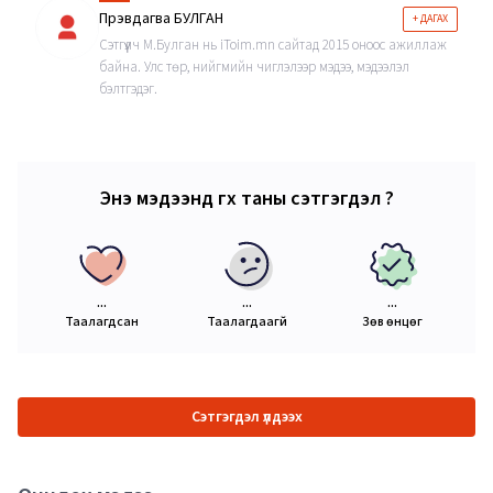
Пүрэвдагва БУЛГАН
+ ДАГАХ
Сэтгүүлч М.Булган нь iToim.mn сайтад 2015 оноос ажиллаж
байна. Улс төр, нийгмийн чиглэлээр мэдээ, мэдээлэл
бэлтгэдэг.
Энэ мэдээнд өгөх таны сэтгэгдэл ?
...
...
...
Таалагдсан
Таалагдаагүй
Зөв өнцөг
Сэтгэгдэл үлдээх