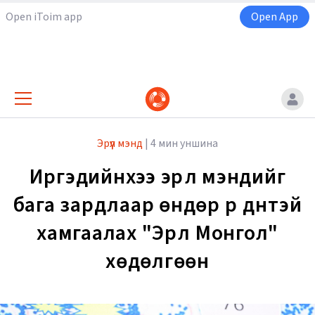
Open iToim app
Open App
Эрүүл мэнд
|
4 мин уншина
Иргэдийнхээ эрүүл мэндийг
бага зардлаар өндөр үр дүнтэй
хамгаалах "Эрүүл Монгол"
хөдөлгөөн