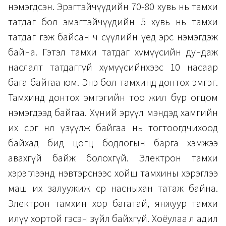
нэмэгдсэн. Эрэгтэйчүүдийн 70-80 хувь нь тамхи
татдаг бол эмэгтэйчүүдийн 5 хувь нь тамхи
татдаг гэж байсан ч сүүлийн үед эрс нэмэгдэж
байна. Гэтэл тамхи татдаг хүмүүсийн дундаж
наслалт татдаггүй хүмүүсийнхээс 10 насаар
бага байгаа юм. Энэ бол тамхинд донтох эмгэг.
Тамхинд донтох эмгэгийн тоо жил бүр огцом
нэмэгдээд байгаа. Хүний эрүүл мэндэд хамгийн
их сөрөг нөлөө үзүүлж байгаа нь тогтоогдчихоод
байхад бид цогц бодлогын барга хэмжээ
авахгүй байж болохгүй. Электрон тамхи
хэрэглээнд нэвтэрснээс хойш тамхины хэрэглээ
маш их залуужиж өсөр насныхан татаж байна.
Электрон тамхин хор багатай, янжуур тамхи
илүү хортой гэсэн зүйл байхгүй. Хоёулаа л адил