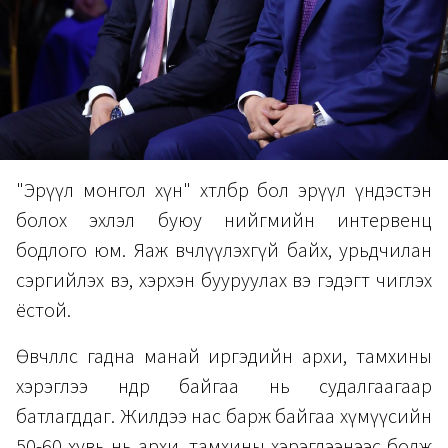
"Эрүүл монгол хүн" хөтөлбөр бол эрүүл үндэстэн
болох эхлэл буюу нийгмийн интервенц
бодлого юм. Яаж өвчлүүлэхгүй байх, урьдчилан
сэргийлэх вэ, хэрхэн бууруулах вэ гэдэгт чиглэх
ёстой.
Өвчлөлөөс гадна манай иргэдийн архи, тамхины
хэрэглээ өндөр байгаа нь судалгаагаар
батлагддаг. Жилдээ нас барж байгаа хүмүүсийн
50-60 хувь нь архи, тамхины хэрэглээнээс болж