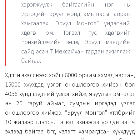
хэрэгжүүлж байгаагийн нэг нь
иргэдийн эрүүл мэнд, амь насыг авран
хамгаалах “Эрүүл Монгол” үндэсний
хөдөлгөөн юм. Тэгвэл тус хөдөлгөөнийг
Ерөнхийлөгчийн зөвлөх, Эрүүл мэндийн
сайд асан Т.Мөнхсайхан гардан ажиллаж
байгаа.
Хөдөлгөөн эхэлснээс хойш 6000 орчим ахмад настан,
15000 хүүхдэд үзлэг оношлоогоо хийсэн бол
4056 хүнд шүдний үзлэг хийж, явуулын эмнэлэг
нь 20 гаруй аймаг, сумдын иргэдэд үзлэг
оношлоогоо хийжээ. “Эрүүл Монгол” хөтөлбөрийг
10 жилээр төлөвлөсөн. Тэгвэл эхнээсээ үр дүнгээ өгч
эхлээд байгаа бөгөөд үзлэгт хамрагдсан хүүхдүүд