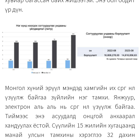
хувиар багассан байх жишээтэй. Энэ бол бодит
үр дүн.
Монгол хүний эрүүл мэндэд хамгийн их сөрөг нөлөө
үзүүлж байгаа зүйлийн нэг тамхи. Янжуур,
электрон аль аль нь сөрөг нөлөө үзүүлж байгаа.
Тиймээс энэ асуудалд онцгой анхаарал
хандуулах ёстой. Сүүлийн 15 жилийн хугацаанд
манай улсын тамхины хэрэглээ 32 дахин