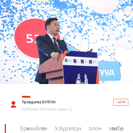
Пүрэвдагва БУЛГАН
+ ДАГАХ
Нийтэлсэн 2024 оны 6 сарын 11
Ерөнхийлөгч У.Хүрэлсүх олон хөтөлбөр