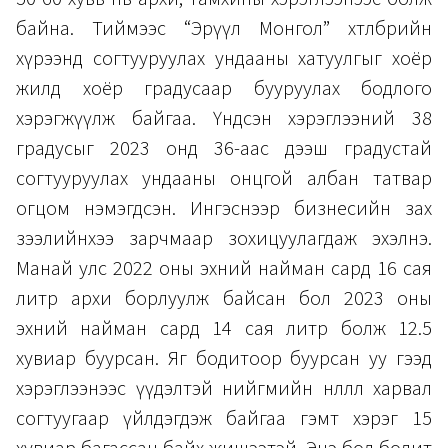
байна. Тиймээс “Эрүүл Монгол” хөтөлбөрийн
хүрээнд согтууруулах ундааны хатуулгыг хоёр
жилд хоёр градусаар бууруулах бодлого
хэрэгжүүлж байгаа. Үндсэн хэрэглээний 38
градусыг 2023 онд 36-аас дээш градустай
согтууруулах ундааны онцгой албан татвар
огцом нэмэгдсэн. Ингэснээр бизнесийн зах
зээлийнхээ зарчмаар зохицуулагдаж эхэлнэ.
Манай улс 2022 оны эхний найман сард 16 сая
литр архи борлуулж байсан бол 2023 оны
эхний найман сард 14 сая литр болж 12.5
хувиар буурсан. Яг бодитоор буурсан уу гээд
хэрэглээнээс үүдэлтэй нийгмийн нөлөөллөө харвал
согтуугаар үйлдэгдэж байгаа гэмт хэрэг 15