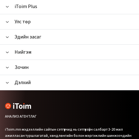
iToim Plus
Улс төр
Эдийн засаг
Нийгэм
Зочин
Дэлхий
АНАЛИЗ АГЕНТЛАГ
iToim.mn мэдээллийн сайтын сэтгүүлчид нь сэтгүүлзүйн салбарт 3-20 жил
ажилласан туршлагатай, хөндлөнгийн болон мэргэжлийн шинжээчдийн