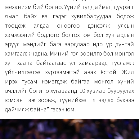
механизм бий болно. Үүний тулд аймаг, дүүрэгт
ямар байх вэ гэдэг хувилбаруудаа бодож
тооцож алдаа оноогоо дэнсэлж улсын
хэмжээний бодлого болгох юм бол хүн ардын
эрүүл мэндийг бага зардлаар өндөр үр дүнтэй
хамгаалж чадна. Миний гол зорилго бол монгол
хүн хаана байгаагаас үл хамаараад тусламж
үйлчилгээгээ хүртээмжтэй авах ёстой. Жил
ирэх тусам нэмэгдэж байгаа монгол хүний
өвчлөлийг богино хугацаанд 10 хувиар бууруулах
юмсан гэж зорьж, түүнийхээ төлөө чадах бүхнээ
дайчилж байна” гэсэн юм.