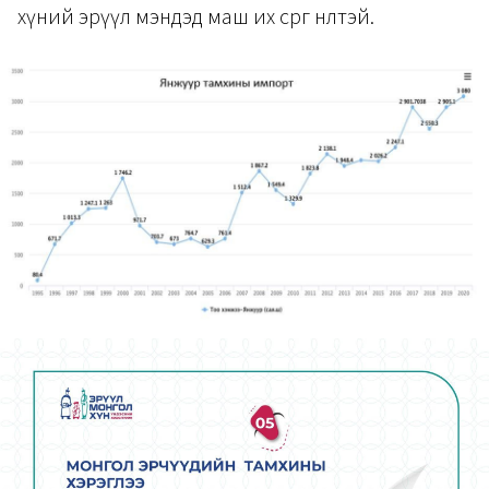
хүний эрүүл мэндэд маш их сөрөг нөлөөтэй.