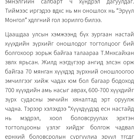
эмнэлгийн салбарт ч хүндрэл дагуулдаг.
Тиймээс иргэдээ өвдөхөөс нь өмнө оношлох нь “Эрүүл
Монгол” хөдөлгөөний гол зорилго билээ.
Цаашдаа улсын хэмжээнд бүх зургаан настай
хүүхдийн зүрхийг оношлодог тогтолцоог бий
болгохоор зорьж байгаа талаараа Т.Мөнхсайхан
зөвлөх ярьсан. Жилд нэгдүгээр ангид элсэн орж
байгаа 70 мянган хүүхдэд зүрхний оношлоогоо
эмчилгээг хийж чадах юм бол багаар бодоход
700 хүүхдийн амь насыг аврах, 600-700 хүүхдийг
зүрх судасны эмчийн хяналтад эрт оруулж
чадна. Тэрээр хэлэхдээ “Хүүхдүүдэд есөн настайд
нь мэдрэл, хоол боловсруулах эрхтэн
тогтолцооны үзлэг хийдэг болгож чадвал
ерөнхий боловсролын сургуулиа эрүүл төгсдөг