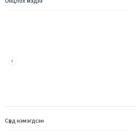
Онцлох мэдээ
Сүүлд нэмэгдсэн