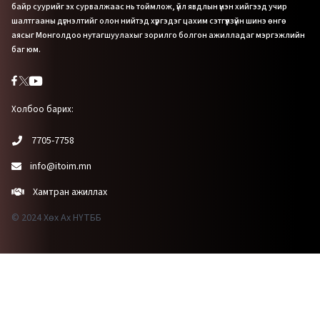
байр суурийг эх сурвалжаас нь тоймлож, үйл явдлын үнэн хийгээд учир
шалтгааны дүгнэлтийг олон нийтэд хүргэдэг цахим сэтгүүлзүйн шинэ өнгө
аясыг Монголдоо нутагшуулахыг зорилго болгон ажилладаг мэргэжлийн
баг юм.
Холбоо барих:
7705-7758
info@itoim.mn
Хамтран ажиллах
© 2024 Хөх Ах НҮТББ