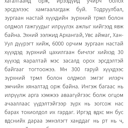
хагалгаанд орж, ирээдүйд учирч болох
эрсдэлээс хамгаалагдаж буй. Тодруулбал,
зургаан настай хүүхдийн зүрхний төрмөл болон
олдмол гажгуудыг илрүүлэх ажлыг хийгээд явж
байна. Эхний ээлжид Архангай, Увс аймаг, Хан-
Уул дүүрэгт хийж, 6000 орчим зургаан настай
хүүхдэд зүрхний цахилгаан бичлэг хийхэд 30
хүүхэд яаралтай мэс засалд орох эрсдэлтэй
байгааг тогтоожээ. Мөн 300 гаруй хүүхдээс
зүрхний төрмөл болон олдмол эмгэг илэрч
эмчийн хяналтад орж байна. Ингэж багаас нь
илрүүлж арга хэмжээ аваагүйгээс болж огцом
ачааллаас үүдэлтэйгээр зүрх нь зогсож нас
барах тохиолдол их гардаг. Иргэд өвдөхөөсөө өмнө бус
өвдсөнийхөө дараа эмнэлэгт ханддаг нь өөрт нь ч,