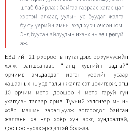
штаб байрлаж байгаа газраас хагас цаг
хэртэй алхаад уулын ус буудаг жалга
буюу үерийн амны эхэд хүрч очсон юм.
Энд буусан айлуудын ихэнх нь зөвшөөрөлгүй
аж.
БЗД-ийн 21-р хорооны нутаг дэвсгэр хүмүүсийн
хэлж заншсанаар "Ганц худгийн задгай"
орчимд амьдардаг иргэн үерийн усаар
хашааных нь урд талын жалга сэт цохигдож, өргөөшөө
10 орчим метр, доошоо 4 метр гаруй гүн
ухагдсан талаар ярив. Түүний хэлснээр өмнө нь
хоёр машин зэрэгцүүлж зогсоодог байсан
жалганы хөвөө өнөөдөр хоёр хүн зөрөхөд хүндрэлтэй,
доошоо нурах эрсдэлтэй болжээ.