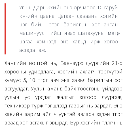
Уг нь Дарь-Эхийн энэ орчмоос 10 гаруй
км-ийн цаана Цагаан давааны хогийн
цэг бий. Гэтэл барилгын хог ачсан
машинууд тийш явах шатахууны мөнгө,
цагаа хэмнээд энэ хавьд ирж хогоо
асгадаг аж.
Хамгийн ноцтой нь, Баянзүрх дүүргийн 21-р
хорооны удирдлага, хэсгийн ахлагч тэргүүтэй
хүмүүс 5, 10 төгрөг авч энэ хавьд барилгын хог
асгуулдаг. Уулын аманд байх тоосгоны үйлдвэр
уулын ус урсдаг жалгыг хогоор дүүргэж,
техникээр түрж тэгшлээд газрыг нь зардаг. Энэ
хавийн зарим айл ч үүнтэй эвлэрч хэдэн төгрөг
аваад хог асгахыг зөвшөөрдөг. Бүр хэсгийн төлөөлөгч нь