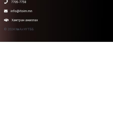
7705-7758
info@itoim.mn
Хамтран ажиллах
© 2024 Хөх Ах НҮТББ