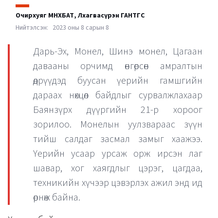
Очирхуяг
МӨНХБАТ
,
Лхагвасүрэн
ГАНТӨГС
Нийтэлсэн:
2023 оны 8 сарын 8
Дарь-Эх, Монел, Шинэ монел, Цагаан
давааны орчимд өнгөрсөн амралтын
өдрүүдэд буусан үерийн гамшгийн
дараах нөхцөл байдлыг сурвалжлахаар
Баянзүрх дүүргийн 21-р хороог
зорилоо. Монелын уулзвараас зүүн
тийш салдаг засмал замыг хаажээ.
Үерийн усаар урсаж орж ирсэн лаг
шавар, хог хаягдлыг цэрэг, цагдаа,
техникийн хүчээр цэвэрлэх ажил энд ид
өрнөж байна.