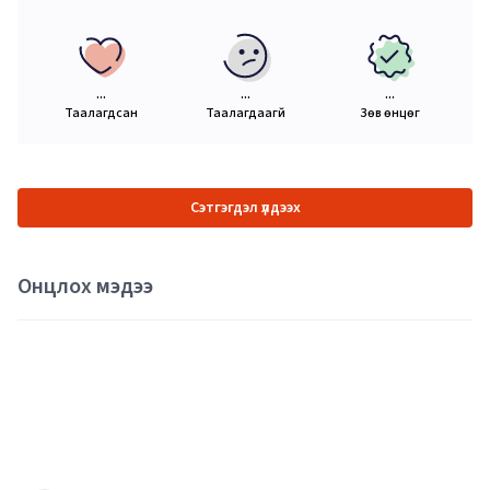
...
...
...
Таалагдсан
Таалагдаагүй
Зөв өнцөг
Сэтгэгдэл үлдээх
Онцлох мэдээ