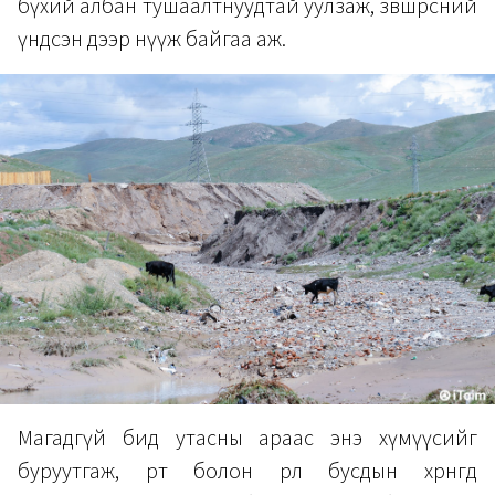
бүхий албан тушаалтнуудтай уулзаж, зөвшөөрсний
үндсэн дээр нүүж байгаа аж.
Магадгүй бид утасны араас энэ хүмүүсийг
буруутгаж, өөртөө болон өрөөл бусдын хөрөнгөд