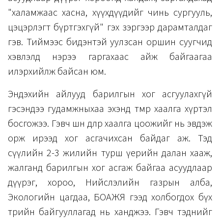
"халамжаас хасна, хүүхдүүдийг чинь сургууль,
цэцэрлэгт бүртгэхгүй" гэх зэргээр дарамталдаг
гэв. Тиймээс бидэнтэй уулзсан оршин суугчид
хэвлэлд нэрээ гаргахаас айж байгаагаа
илэрхийлж байсан юм.
Эндэхийн айлууд барилгын хог асгуулахгүй
гэсэндээ гудамжныхаа эхэнд төмөр хаалга хүртэл
босгожээ. Гэвч шөнө дөлөөр хаалга цоожийг нь эвдэж
орж ирээд хог асгачихсан байдаг аж. Тэд
сүүлийн 2-3 жилийн турш үерийн далан хааж,
жалганд барилгын хог асгаж байгаа асуудлаар
дүүрэг, хороо, Нийслэлийн газрын алба,
Экологийн цагдаа, БОАЖЯ гээд холбогдох бүх
төрийн байгууллагад нь ханджээ. Гэвч тэднийг