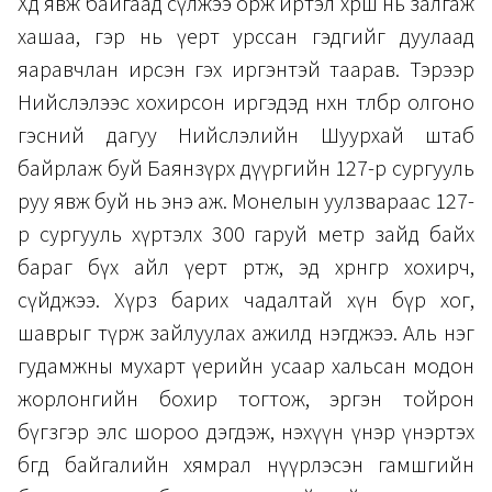
Хөдөө явж байгаад сүлжээ орж иртэл хөрш нь залгаж
хашаа, гэр нь үерт урссан гэдгийг дуулаад
яаравчлан ирсэн гэх иргэнтэй таарав. Тэрээр
Нийслэлээс хохирсон иргэдэд нөхөн төлбөр олгоно
гэсний дагуу Нийслэлийн Шуурхай штаб
байрлаж буй Баянзүрх дүүргийн 127-р сургууль
руу явж буй нь энэ аж. Монелын уулзвараас 127-
р сургууль хүртэлх 300 гаруй метр зайд байх
бараг бүх айл үерт өртөж, эд хөрөнгөөрөө хохирч,
сүйджээ. Хүрз барих чадалтай хүн бүр хог,
шаврыг түрж зайлуулах ажилд нэгджээ. Аль нэг
гудамжны мухарт үерийн усаар хальсан модон
жорлонгийн бохир тогтож, эргэн тойрон
бүгзгэр элс шороо дэгдэж, нэхүүн үнэр үнэртэх
бөгөөд байгалийн хямрал нүүрлэсэн гамшгийн