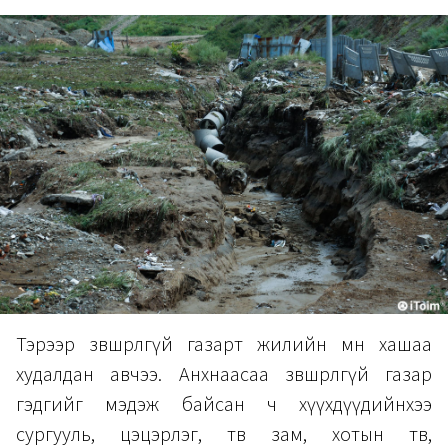
Тэрээр зөвшөөрөлгүй газарт жилийн өмнө хашаа
худалдан авчээ. Анхнаасаа зөвшөөрөлгүй газар
гэдгийг мэдэж байсан ч хүүхдүүдийнхээ
сургууль, цэцэрлэг, төв зам, хотын төв,