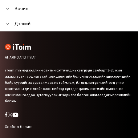
Зочин
Дэлхий
АНАЛИЗ АГЕНТЛАГ
iToim.mn мэдээллийн сайтын сэтгүүлчид нь сэтгүүлзүйн салбарт 3-20 жил
ажилласан туршлагатай, хөндлөнгийн болон мэргэжлийн шинжээчдийн
байр суурийг эх сурвалжаас нь тоймлож, үйл явдлын үнэн хийгээд учир
шалтгааны дүгнэлтийг олон нийтэд хүргэдэг цахим сэтгүүлзүйн шинэ өнгө
аясыг Монголдоо нутагшуулахыг зорилго болгон ажилладаг мэргэжлийн
баг юм.
Холбоо барих: