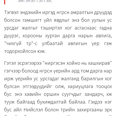
эмгэнэл гэлтэй.
Тэгвэл эндэхийн иргэд өнгөрсөн амралтын өдрүүдэд
болсон гамшигт үйл явдлыг энэ бол уулын ус
урсдаг жалгыг тэширтэл хог асгаснаас гадна
дүүрэг, хорооны хурган дарга нарын авлига,
"чихгүй төр"-өөс улбаатай авлигын үер гэж
тодорхойлсон юм.
Гэтэл эсрэгээрээ "ниргэсэн хойно нь хашхирав"
гэгчээр болоод өнгөрсөн үерийн ард том дарга нар
ирж үерийн ус урсгадаг жалганд барилгын хог
булсан этгээдүүдийг олж, хариуцлага тооцох
бус энэ хавийн оршин суугчдыг зандарч, хөөж
тууж байгаад бухимдалтай байлаа. Гэхдээ нэг
бус айл Нийслэл болон төрийн захиргааны эрх