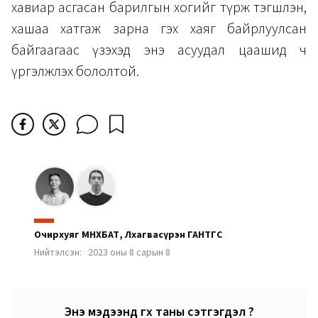
хавиар асгасан барилгын хогийг түрж тэгшлэн,
хашаа хатгаж зарна гэх хаяг байрлуулсан
байгаагаас үзэхэд энэ асуудал цаашид ч
үргэлжлэх бололтой.
Очирхуяг
МӨНХБАТ
,
Лхагвасүрэн
ГАНТӨГС
Нийтэлсэн:
2023 оны 8 сарын 8
Энэ мэдээнд өгөх таны сэтгэгдэл ?