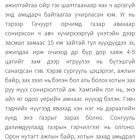
ажилтайгаа ойр гэх шалтгаанаар яах ч аргагүй
энд амьдарч байгаагаа учирласан юм. Уг нь
тэрээр Гачуурт орчимд газар авахаар
сонирхсон ч авч хүчирхээргүй үнэтэйн дээр
засмал замаас 15 км зайтай тул хүүхдүүдээ зөөх,
ажилдаа ирж очиход өдөр бүр дор хаяж 4-5
цагийг зам дээр өнгөрүүлэх нь бүтэшгүй
санагдсан гэв. Хэрэв сургууль цэцэрлэг, ажлын
байр, зах зээл нь бэлэн бол аль болох хотын зах
руу нүүх сонирхолтой аж. Хамгийн гол нь, энэ
айл яг одоо үерийн амнаас нүүхэд бэлэн. Гэвч
тэднийх нүүгээд явахад хэн нэг нь дараагийн
хүнд энэ газрыг зарах болно. Сонгууль
далимдуулаад газрын гэрчилгээг нь олгоно.
Орон нутагт ажлын байр, хотын захад амьдрал