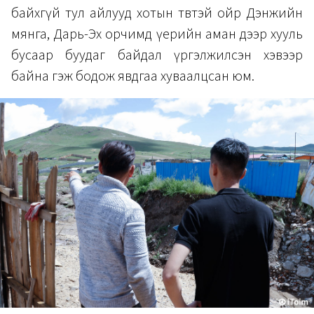
байхгүй тул айлууд хотын төвтэй ойр Дэнжийн
мянга, Дарь-Эх орчимд үерийн аман дээр хууль
бусаар буудаг байдал үргэлжилсэн хэвээр
байна гэж бодож явдгаа хуваалцсан юм.