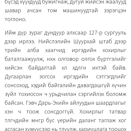
бүсэд хүүхдүүд бужигнаж, дугуй жийсэн жаалууд
шавар ачсан том машинуудтай зэрэгцэн
тоглоно.
Ийм дүр зураг дундуур алхсаар 127-р сургууль
дээр ирлээ. Нийслэлийн Шуурхай штаб дээр
төрийн алба хаагчид иргэдийн хохирлыг
баталгаажуулж, нөхөн олговор олгох бүртгэлийг
хийсэн байдалтай хөл хөдөлгөөн ихтэй байв.
Дугаарлан зогсох иргэдийн сэтгэгдлийг
сонсоход, хэдий байгалийн давагдашгүй хүчин
зүйл тохиосон ч урьдчилан сэргийлэх боломж
байсан. Гэвч Дарь-Эхийн айлуудын шаардлагыг
хэн ч тоож сонсдоггүй. Хохирлыг татвар
төлөгчдийн мөнгөөр бус үерийн даланг таглаж хог
асгасан хүмүүсээр нь төлүүлж, хариуцлага тооцох