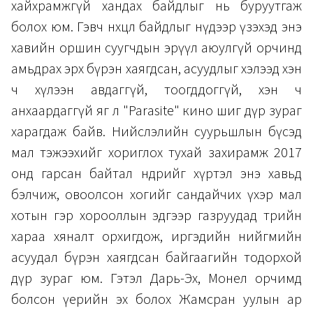
хайхрамжгүй хандах байдлыг нь буруутгаж
болох юм. Гэвч нөхцөл байдлыг нүдээр үзэхэд энэ
хавийн оршин суугчдын эрүүл аюулгүй орчинд
амьдрах эрх бүрэн хаягдсан, асуудлыг хэлээд хэн
ч хүлээн авдаггүй, тоогддоггүй, хэн ч
анхаардаггүй яг л "Parasite" кино шиг дүр зураг
харагдаж байв. Нийслэлийн суурьшлын бүсэд
мал тэжээхийг хориглох тухай захирамж 2017
онд гарсан байтал өнөөдрийг хүртэл энэ хавьд
бэлчиж, овоолсон хогийг сандайчих үхэр мал
хотын гэр хорооллын эдгээр газруудад төрийн
хараа хяналт орхигдож, иргэдийн нийгмийн
асуудал бүрэн хаягдсан байгаагийн тодорхой
дүр зураг юм. Гэтэл Дарь-Эх, Монел орчимд
болсон үерийн эх болох Жамсран уулын ар