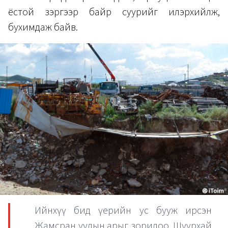
ёстой зэргээр байр суурийг илэрхийлж,
бухимдаж байв.
Ийнхүү бид үерийн ус бууж ирсэн
Жамсран уулын арыг зорилоо. Шуурхай