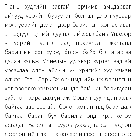
"Ганц худгийн задгай" орчимд амьдардаг
айлууд үерийн буруутан бол шөнө дөлөөр нууцаар
ирж үерийн далан дээр барилгын хог асгадаг
этгээдүүд гэдгийг дуу нэгтэй хэлж байв. Үнэхээр
ч үерийн усанд зад цохиулсан жалганд
барилгын хог хурж, бөглөсөн байх бөгөөд эцэстээ
далан хальж Монелын уулзвар хүртэл задгай
урсахдаа олон айлын өмч хөрөнгийг хуу хаман
оджээ. Гэвч Дарь-Эх орчимд ийм их барилгын
хог овоолох хэмжээний өндөр байшин баригдсан
зүйл огт харагдахгүй аж. Оршин суугчдын хэлж
байгаагаар 100 айл болон хотын төвд баригдаж
байгаа бараг бүх барилга энд ирж хогоо
асгадаг. Барилгын суурь ухахад гарсан модон
жорлонгийн лаг шавар холилдсон шороог энэ