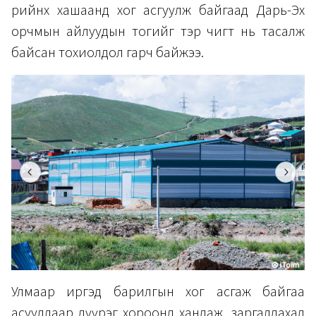
өөрийнхөө хашаанд хог асгуулж байгаад Дарь-Эх
орчмын айлуудын тогийг тэр чигт нь тасалж
байсан тохиолдол гарч байжээ.
Улмаар иргэд барилгын хог асгаж байгаа
асуудлаар дүүрэг хороонд хандаж, заргалдахад