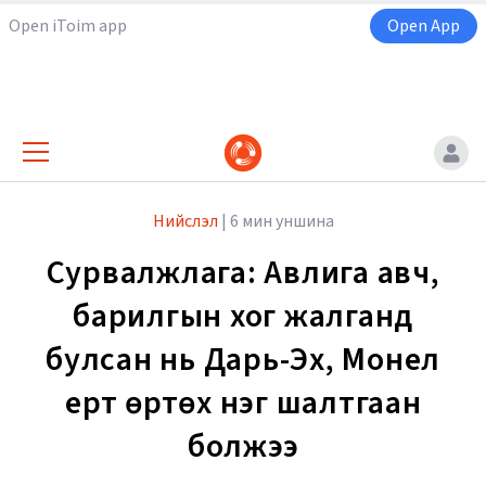
Open iToim app
Open App
Нийслэл
|
6 мин уншина
Сурвалжлага: Авлига авч,
барилгын хог жалганд
булсан нь Дарь-Эх, Монел
үерт өртөх нэг шалтгаан
болжээ