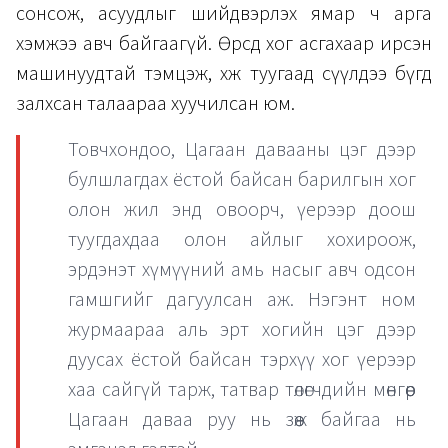
сонсож, асуудлыг шийдвэрлэх ямар ч арга
хэмжээ авч байгаагүй. Өөрсдөө хог асгахаар ирсэн
машинуудтай тэмцэж, хөөж туугаад сүүлдээ бүгд
залхсан талаараа хуучилсан юм.
Товчхондоо, Цагаан давааны цэг дээр
булшлагдах ёстой байсан барилгын хог
олон жил энд овоорч, үерээр доош
туугдахдаа олон айлыг хохироож,
эрдэнэт хүмүүний амь насыг авч одсон
гамшгийг дагуулсан аж. Нэгэнт ном
журмаараа аль эрт хогийн цэг дээр
дуусах ёстой байсан тэрхүү хог үерээр
хаа сайгүй тарж, татвар төлөгчдийн мөнгөөр
Цагаан даваа руу нь зөөж байгаа нь