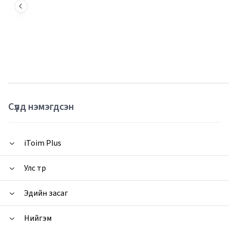
Сүүлд нэмэгдсэн
iToim Plus
Улс төр
Эдийн засаг
Нийгэм