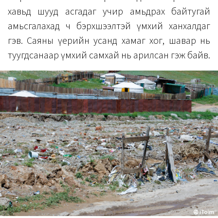
хавьд шууд асгадаг учир амьдрах байтугай
амьсгалахад ч бэрхшээлтэй үмхий ханхалдаг
гэв. Саяны үерийн усанд хамаг хог, шавар нь
туугдсанаар үмхий самхай нь арилсан гэж байв.