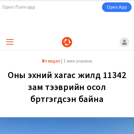
Open iToim app
Open App
Үйл явдал
|
1 мин уншина
Оны эхний хагас жилд 11342
зам тээврийн осол
бүртгэгдсэн байна