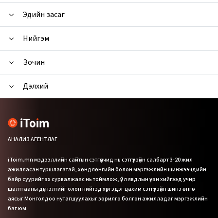
Эдийн засаг
Нийгэм
Зочин
Дэлхий
АНАЛИЗ АГЕНТЛАГ
iToim.mn мэдээллийн сайтын сэтгүүлчид нь сэтгүүлзүйн салбарт 3-20 жил
ажилласан туршлагатай, хөндлөнгийн болон мэргэжлийн шинжээчдийн
байр суурийг эх сурвалжаас нь тоймлож, үйл явдлын үнэн хийгээд учир
шалтгааны дүгнэлтийг олон нийтэд хүргэдэг цахим сэтгүүлзүйн шинэ өнгө
аясыг Монголдоо нутагшуулахыг зорилго болгон ажилладаг мэргэжлийн
баг юм.