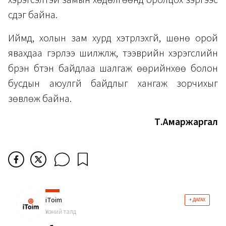
хэрэгсэлтэй замын хөдөлгөөнд оролцох зэргээс
үүсдэг байна.
Иймд, холын зам хурд хэтрүүлэхгүй, шөнө орой
явахдаа гэрлээ шилжүүлж, тээврийн хэрэгслийн
бүрэн бүтэн байдлаа шалгаж өөрийнхөө болон
бусдын аюулгүй байдлыг хангаж зорчихыг
зөвлөж байна.
Т.Амаржаргал
iToim
+ ДАГАХ
Үнэний талд