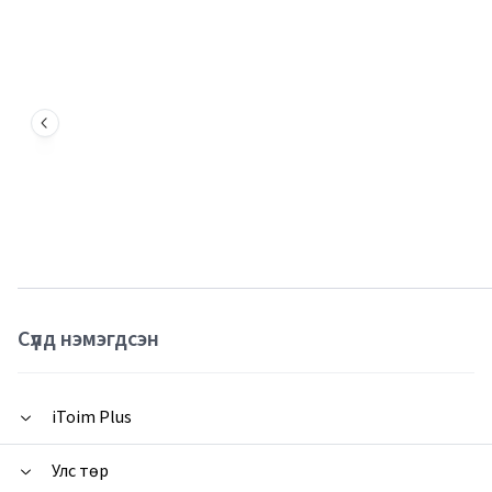
Сүүлд нэмэгдсэн
iToim Plus
Улс төр