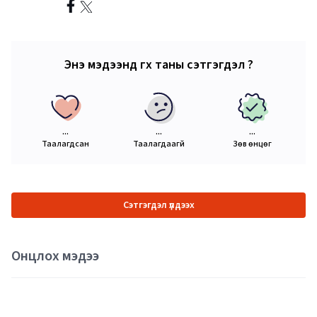
Энэ мэдээнд өгөх таны сэтгэгдэл ?
...
...
...
Таалагдсан
Таалагдаагүй
Зөв өнцөг
Сэтгэгдэл үлдээх
Онцлох мэдээ