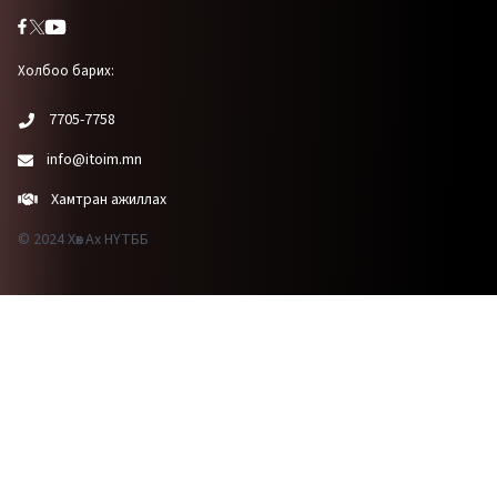
Холбоо барих:
7705-7758
info@itoim.mn
Хамтран ажиллах
© 2024 Хөх Ах НҮТББ