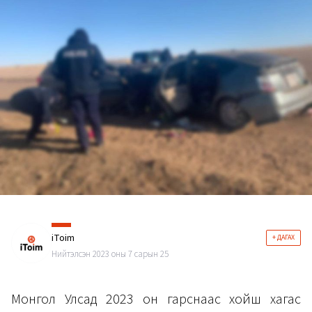
iToim
+ ДАГАХ
Нийтэлсэн 2023 оны 7 сарын 25
Монгол Улсад 2023 он гарснаас хойш хагас