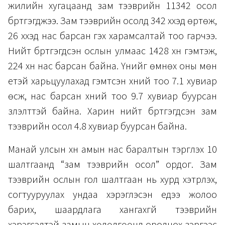
жилийн хугацаанд зам тээврийн 11342 осол
бүртгэгджээ. Зам тээврийн осолд 342 хүүхэд өртөж,
26 хүүхэд нас барсан гэх харамсалтай тоо гарчээ.
Нийт бүртгэгдсэн ослын улмаас 1428 хүн гэмтэж,
224 хүн нас барсан байна. Үүнийг өмнөх оны мөн
үетэй харьцуулахад гэмтсэн хүний тоо 7.1 хувиар
өсж, нас барсан хүний тоо 9.7 хувиар буурсан
үзүүлэлттэй байна. Харин нийт бүртгэгдсэн зам
тээврийн осол 4.8 хувиар буурсан байна.
Манай улсын хүн амын нас баралтын тэргүүлэх 10
шалтгаанд “зам тээврийн осол” ордог. Зам
тээврийн ослын гол шалтгаан нь хурд хэтрүүлэх,
согтууруулах ундаа хэрэглэсэн үедээ жолоо
барих, шаардлага хангахгүй тээврийн